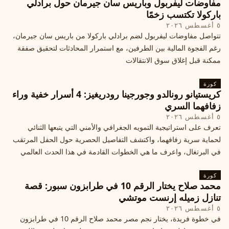
مفاوضات ليفربول وباريس سان جيرمان حول برادلي
باركولا تكتسب زخمًا
٥ أغسطس ٢٠٢٦
تتواصل مفاوضات ليفربول لضم برادلي باركولا من باريس سان جيرمان،
رغم الفجوة المالية بين الطرفين، مع استمرار المحادثات لتحقيق صفقة
ممكنة قبل إغلاق سوق الانتقالات
كورة
كريستيانو رونالدو وجورجينا رودريغيز: 4 أسرار خفية وراء
زفافهما السري
٥ أغسطس ٢٠٢٦
تعرف على استراتيجية التمويه الجغرافي والأمني التي يتبعها الثنائي
لحماية سرية زفافهما، واكتشف التفاصيل الحصرية حول الحفل المرتقب
في البرتغال، واعرف ما هي الخطوات القادمة في هذا الحدث العالمي
كورة
محمد صلاح يختار الرقم 10 في طرابزون سبور: قصة
تنازل زميله إرنست موتشي
٥ أغسطس ٢٠٢٦
في خطوة فريدة، يختار نجم مصر محمد صلاح الرقم 10 في طرابزون