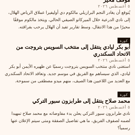
٥ أغسطس ٢٠٢٦
يُتوقع أن يغادر النجم البرازيلي مالكوم دي أوليفيرا عملاق الرياض الهلال،
إلى نادي الدرعية خلال الميركاتو الصيفي الحالي. ويتخذ مالكوم موقفًا
محيرًا من هذا الانتقال، وسط تقارير تفيد أن الهلال يرحب بفراقته.
كورة
أبو بكر ليادي ينتقل إلى منتخب السويس بتروجت من
الاتحاد السكندري
٥ أغسطس ٢٠٢٦
استغنى نادي منتخب السويس بتروجت رسميًا عن ظهيره الأيمن أبو بكر
ليادي، الذي سيساهم مع الفريق في موسم جديد. وتعاقد الاتحاد السكندري
مع العديد من اللاعبين هذا الصيف، منهم ميدو مصطفى من سموحة.
كورة
محمد صلاح ينتقل إلى طرابزون سبور التركي
٥ أغسطس ٢٠٢٦
نادي طرابزون سبور التركي يعلن بدء مفاوضاته مع محمد صلاح تمهيدا
لضمه لصفوف الفريق، ما هي تفاصيل الصفقة ومتى سيتم الإعلان عنها
رسمياً؟