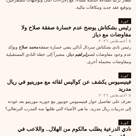
وتوقيع عقد جديد ومكافآت مالية.
كورة
رئيس بشكتاش يوضح عدم خسارة صفقة صلاح ولا
مفاوضات مع دياز
٥ أغسطس ٢٠٢٦
رئيس نادي بشكتاش سردال أدالي ينفي خسارة صفقة
محمد صلاح
ويؤكد
عدم وجود مفاوضات لضم
إبراهيم دياز
، مشيراً إلى خطة النادي المستقبلية
ومفاوضات محتملة أخرى.
كورة
فينيسيوس يكشف عن كواليس لقائه مع مورينيو في ريال
مدريد
٥ أغسطس ٢٠٢٦
تعرف على تفاصيل حوار فينيسيوس جونيور مع جوزيه مورينيو بعد عودته
إلى تدريبات ريال مدريد، ما هي الأشياء التي طلبها منه المدرب البرتغالي؟
كورة
نادي الدرعية يطلب مالكوم من الهلال.. واللاعب في
موقف محير