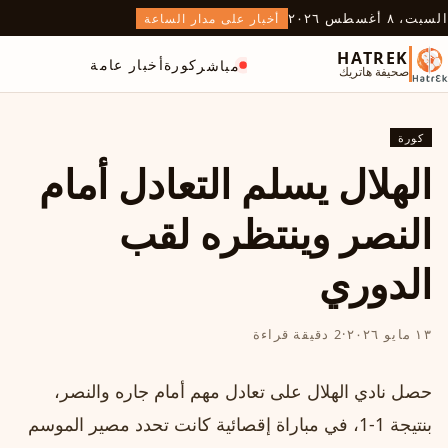
السبت، ٨ أغسطس ٢٠٢٦
أخبار على مدار الساعة
HATREK
كورة
أخبار عامة
مباشر
صحيفة هاتريك
كورة
الهلال يسلم التعادل أمام
النصر وينتظره لقب
الدوري
١٣ مايو ٢٠٢٦
·
2 دقيقة قراءة
حصل نادي الهلال على تعادل مهم أمام جاره والنصر،
بنتيجة 1-1، في مباراة إقصائية كانت تحدد مصير الموسم