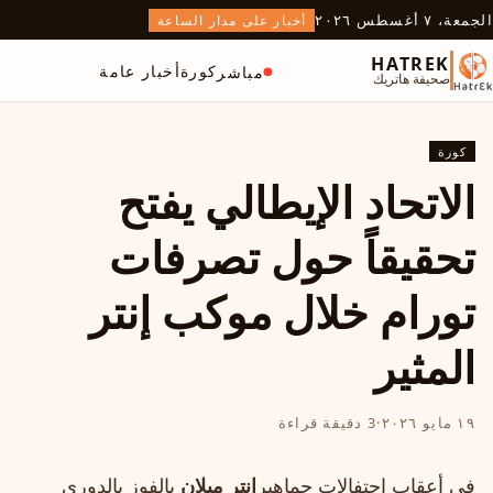
الجمعة، ٧ أغسطس ٢٠٢٦
أخبار على مدار الساعة
HATREK
كورة
أخبار عامة
مباشر
صحيفة هاتريك
كورة
الاتحاد الإيطالي يفتح
تحقيقاً حول تصرفات
تورام خلال موكب إنتر
المثير
١٩ مايو ٢٠٢٦
·
3 دقيقة قراءة
في أعقاب احتفالات جماهير
إنتر ميلان
بالفوز بالدوري