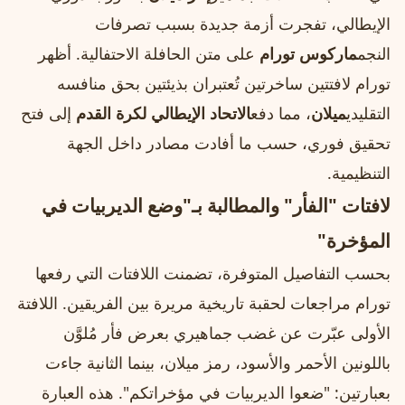
الإيطالي، تفجرت أزمة جديدة بسبب تصرفات
النجم
ماركوس تورام
على متن الحافلة الاحتفالية. أظهر
تورام لافتتين ساخرتين تُعتبران بذيئتين بحق منافسه
التقليدي
ميلان
، مما دفع
الاتحاد الإيطالي لكرة القدم
إلى فتح
تحقيق فوري، حسب ما أفادت مصادر داخل الجهة
التنظيمية.
لافتات "الفأر" والمطالبة بـ"وضع الديربيات في
المؤخرة"
بحسب التفاصيل المتوفرة، تضمنت اللافتات التي رفعها
تورام مراجعات لحقبة تاريخية مريرة بين الفريقين. اللافتة
الأولى عبّرت عن غضب جماهيري بعرض فأر مُلوَّن
باللونين الأحمر والأسود، رمز ميلان، بينما الثانية جاءت
بعبارتين: "ضعوا الديربيات في مؤخراتكم". هذه العبارة