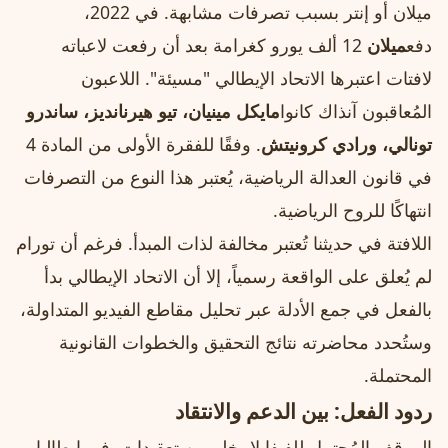
ميلان أو إنتر بسبب تصرفات مشابهة. في 2022،
دفع
ميلان
12 ألف يورو كغرامة بعد أن رفعت لاعباته
لافتات اعتبرها الاتحاد الإيطالي "مسيئة". اللاعبون
المُعاقبون آنذاك كانوا
مايكل مينيان، تيو هيرنانديز، ساندرو
تونالي، ورادي كرونيتش
. وفقًا للفقرة الأولى من المادة 4
في قانون العدالة الرياضية، يُعتبر هذا النوع من التصرفات
انتهاكًا للروح الرياضية.
اللافتة في حديثنا تُعتبر مخالفة لذات المبدأ. فرغم أن تورام
لم يُعلق على الواقعة رسمياً، إلا أن الاتحاد الإيطالي بدأ
بالفعل في جمع الأدلة عبر تحليل مقاطع الفيديو المتداولة،
وستُحدد محاضرته نتائج التحقيق والخطوات القانونية
المحتملة.
ردود الفعل: بين الدعم والانتقاد
الموقف المُحتمل للفيفا لا يخلو من تعقيدات. في إيطاليا،