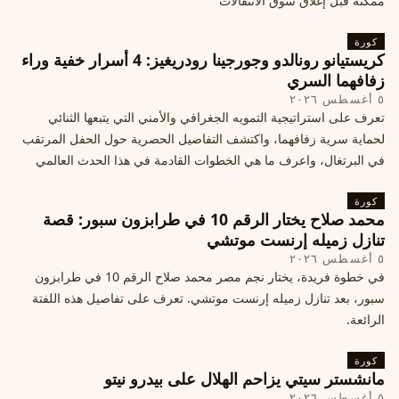
ممكنة قبل إغلاق سوق الانتقالات
كورة
كريستيانو رونالدو وجورجينا رودريغيز: 4 أسرار خفية وراء
زفافهما السري
٥ أغسطس ٢٠٢٦
تعرف على استراتيجية التمويه الجغرافي والأمني التي يتبعها الثنائي
لحماية سرية زفافهما، واكتشف التفاصيل الحصرية حول الحفل المرتقب
في البرتغال، واعرف ما هي الخطوات القادمة في هذا الحدث العالمي
كورة
محمد صلاح يختار الرقم 10 في طرابزون سبور: قصة
تنازل زميله إرنست موتشي
٥ أغسطس ٢٠٢٦
في خطوة فريدة، يختار نجم مصر محمد صلاح الرقم 10 في طرابزون
سبور، بعد تنازل زميله إرنست موتشي. تعرف على تفاصيل هذه اللفتة
الرائعة.
كورة
مانشستر سيتي يزاحم الهلال على بيدرو نيتو
٥ أغسطس ٢٠٢٦