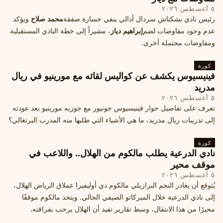
٥ أغسطس ٢٠٢٦
رئيس نادي بشكتاش سردال أدالي ينفي خسارة صفقة
محمد صلاح
ويؤكد
عدم وجود مفاوضات لضم
إبراهيم دياز
، مشيراً إلى خطة النادي المستقبلية
ومفاوضات محتملة أخرى.
كورة
فينيسيوس يكشف عن كواليس لقائه مع مورينيو في ريال
مدريد
٥ أغسطس ٢٠٢٦
تعرف على تفاصيل حوار فينيسيوس جونيور مع جوزيه مورينيو بعد عودته
إلى تدريبات ريال مدريد، ما هي الأشياء التي طلبها منه المدرب البرتغالي؟
كورة
نادي الدرعية يطلب مالكوم من الهلال.. واللاعب في
موقف محير
٥ أغسطس ٢٠٢٦
يُتوقع أن يغادر النجم البرازيلي مالكوم دي أوليفيرا عملاق الرياض الهلال،
إلى نادي الدرعية خلال الميركاتو الصيفي الحالي. ويتخذ مالكوم موقفًا
محيرًا من هذا الانتقال، وسط تقارير تفيد أن الهلال يرحب بفراقته.