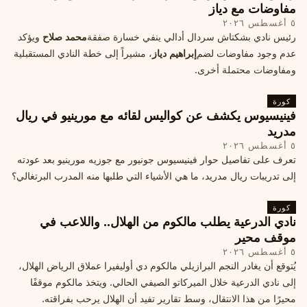
مفاوضات مع دياز
٥ أغسطس ٢٠٢٦
رئيس نادي بشكتاش سردال أدالي ينفي خسارة صفقة
محمد صلاح
ويؤكد
عدم وجود مفاوضات لضم
إبراهيم دياز
، مشيراً إلى خطة النادي المستقبلية
ومفاوضات محتملة أخرى.
كورة
فينيسيوس يكشف عن كواليس لقائه مع مورينيو في ريال
مدريد
٥ أغسطس ٢٠٢٦
تعرف على تفاصيل حوار فينيسيوس جونيور مع جوزيه مورينيو بعد عودته
إلى تدريبات ريال مدريد، ما هي الأشياء التي طلبها منه المدرب البرتغالي؟
كورة
نادي الدرعية يطلب مالكوم من الهلال.. واللاعب في
موقف محير
٥ أغسطس ٢٠٢٦
يُتوقع أن يغادر النجم البرازيلي مالكوم دي أوليفيرا عملاق الرياض الهلال،
إلى نادي الدرعية خلال الميركاتو الصيفي الحالي. ويتخذ مالكوم موقفًا
محيرًا من هذا الانتقال، وسط تقارير تفيد أن الهلال يرحب بفراقته.