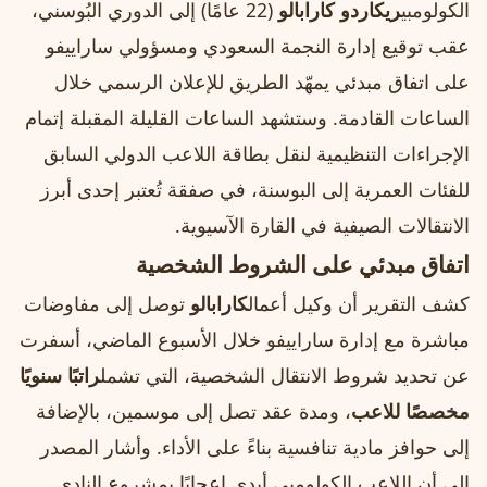
الكولومبي
ريكاردو كارابالو
(22 عامًا) إلى الدوري البُوسني،
عقب توقيع إدارة النجمة السعودي ومسؤولي ساراييفو
على اتفاق مبدئي يمهّد الطريق للإعلان الرسمي خلال
الساعات القادمة. وستشهد الساعات القليلة المقبلة إتمام
الإجراءات التنظيمية لنقل بطاقة اللاعب الدولي السابق
للفئات العمرية إلى البوسنة، في صفقة تُعتبر إحدى أبرز
الانتقالات الصيفية في القارة الآسيوية.
اتفاق مبدئي على الشروط الشخصية
كشف التقرير أن وكيل أعمال
كارابالو
توصل إلى مفاوضات
مباشرة مع إدارة ساراييفو خلال الأسبوع الماضي، أسفرت
عن تحديد شروط الانتقال الشخصية، التي تشمل
راتبًا سنويًا
مخصصًا للاعب
، ومدة عقد تصل إلى موسمين، بالإضافة
إلى حوافز مادية تنافسية بناءً على الأداء. وأشار المصدر
إلى أن اللاعب الكولومبي أبدى إعجابًا بمشروع النادي