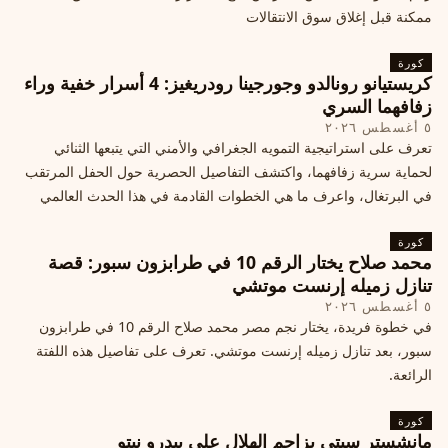
ممكنة قبل إغلاق سوق الانتقالات
كورة
كريستيانو رونالدو وجورجينا رودريغيز: 4 أسرار خفية وراء
زفافهما السري
٥ أغسطس ٢٠٢٦
تعرف على استراتيجية التمويه الجغرافي والأمني التي يتبعها الثنائي
لحماية سرية زفافهما، واكتشف التفاصيل الحصرية حول الحفل المرتقب
في البرتغال، واعرف ما هي الخطوات القادمة في هذا الحدث العالمي
كورة
محمد صلاح يختار الرقم 10 في طرابزون سبور: قصة
تنازل زميله إرنست موتشي
٥ أغسطس ٢٠٢٦
في خطوة فريدة، يختار نجم مصر محمد صلاح الرقم 10 في طرابزون
سبور، بعد تنازل زميله إرنست موتشي. تعرف على تفاصيل هذه اللفتة
الرائعة.
كورة
مانشستر سيتي يزاحم الهلال على بيدرو نيتو