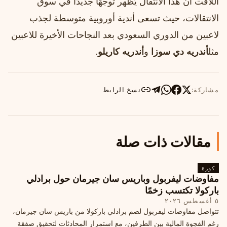
اللافت أن هذا الانتقال يُظهر توجهًا جديدًا في سوق
الانتقالات، حيث تسعى أندية أوروبية متوسطة لجذب
لاعبين من الدوري السعودي بعد النجاحات الأخيرة للاعبين
مثل
أندريه دي سوزا
و
أندريه كاريلو
.
مشاركة:
نسخ الرابط
مقالات ذات صلة
كورة
مفاوضات ليفربول وباريس سان جيرمان حول برادلي
باركولا تكتسب زخمًا
٥ أغسطس ٢٠٢٦
تتواصل مفاوضات ليفربول لضم برادلي باركولا من باريس سان جيرمان،
رغم الفجوة المالية بين الطرفين، مع استمرار المحادثات لتحقيق صفقة