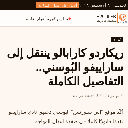
الخميس، ٦ أغسطس ٢٠٢٦
أخبار على مدار الساعة
HATREK
كورة
أخبار عامة
مباشر
صحيفة هاتريك
كورة
ريكاردو كارابالو ينتقل إلى
ساراييفو البُوسني..
التفاصيل الكاملة
٣ يونيو ٢٠٢٦
·
3 دقيقة قراءة
أكّد موقع "إس سبورتس" البوسني تحقيق نادي ساراييفو
تقدمًا قانونيًا كاملًا في صفقة انتقال المهاجم