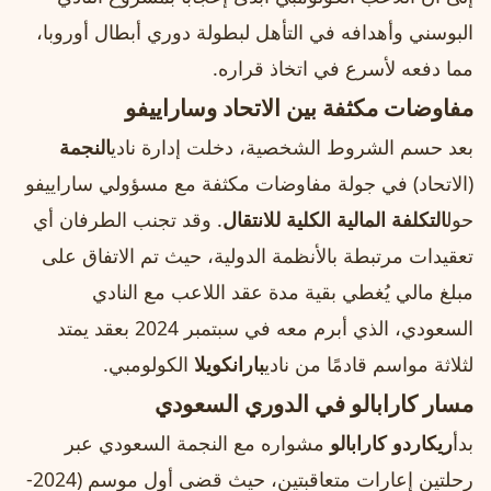
البوسني وأهدافه في التأهل لبطولة دوري أبطال أوروبا،
مما دفعه لأسرع في اتخاذ قراره.
مفاوضات مكثفة بين الاتحاد وساراييفو
بعد حسم الشروط الشخصية، دخلت إدارة نادي
النجمة
(الاتحاد) في جولة مفاوضات مكثفة مع مسؤولي ساراييفو
حول
التكلفة المالية الكلية للانتقال
. وقد تجنب الطرفان أي
تعقيدات مرتبطة بالأنظمة الدولية، حيث تم الاتفاق على
مبلغ مالي يُغطي بقية مدة عقد اللاعب مع النادي
السعودي، الذي أبرم معه في سبتمبر 2024 بعقد يمتد
لثلاثة مواسم قادمًا من نادي
بارانكويلا
الكولومبي.
مسار كارابالو في الدوري السعودي
بدأ
ريكاردو كارابالو
مشواره مع النجمة السعودي عبر
رحلتين إعارات متعاقبتين، حيث قضى أول موسم (2024-