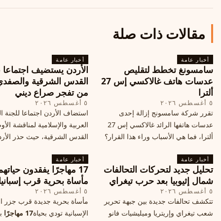
مقالات ذات صلة
أخبار عامة
أخبار عامة
سامسونغ تخطط لتقليص
الأردن يستضيف اجتماعا 
عدسات هاتف غالاكسي إس 27
القدس الشرقية والصفدي
ألترا
من تفجر صراع ديني
٥ أغسطس ٢٠٢٦
٥ أغسطس ٢٠٢٦
تقرر شركة سامسونج إزالة إحدى
استضاف الأردن اجتماعا للجنة ال
عدسات هاتفها الرائد غالاكسي إس 27
العربية والإسلامية لمناقشة الأ
ألترا، فما هي الأسباب وراء هذا القرار؟
القدس الشرقية، حيث حذر الأر
وكيف سيتأثر الأداء الفوتوغرافي لهاتف
خطر تفجر صراع ديني، ودعت 
أخبار عامة
الأندرويد الأغلى في السوق؟
أخبار عامة
الدول إلى الامتناع عن نقل سفارا
تحليل جديد لتحركات التحالفات
17 مهاجرًا يفقدون حياته
القدس، ما يزيد التوتر في المنط
شمال إثيوبيا بعد حرب تيغراي
مأساة بحرية قرب إسبانيا
٥ أغسطس ٢٠٢٦
٥ أغسطس ٢٠٢٦
تتكشف تحالفات جديدة بين جبهة تحرير
مأساة بحرية جديدة قرب جزر الب
شعب تيغراي وإريتريا وميليشيات فانو
الإسبانية تودي بحياة
17 مهاجرًا
بع