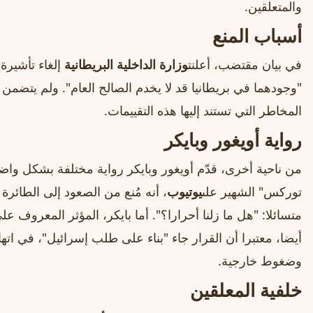
والمتعلقين.
أسباب المنع
في بيان مقتضب، أعلنت
وزارة الداخلية البريطانية
إلغاء تأشيرة
"وجودهما في بريطانيا قد لا يخدم الصالح العام". ولم يتضمن ال
المخاطر التي تستند إليها هذه التقييمات.
رواية أويغور وبايكر
من ناحية أخرى، قدّم أويغور وبايكر رواية مختلفة بشكل واضح
توركس" الشهير على
يوتيوب
، أنه مُنع من الصعود إلى الطائرة ا
متسائلا: "هل ما زلنا أحرارا؟". أما بايكر، المؤثر المعروف ع
أيضا، معتبرا أن القرار جاء "بناء على طلب إسرائيل"، في اته
وضغوط خارجية.
خلفية المعلقين