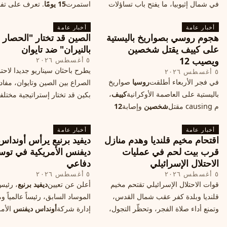
في شمال إثيوبيا، ما يفتح باب تساؤلات
استمرت
15 يومًا
. تعرف على تف
حول مستقبل الصراع وإعادة رسم
الحادث وخطوات الإنقاذ.
أخبار عامة
الخريطة السياسية.
أخبار عامة
هجوم روسي بصواريخ باليستية
الصين قد تختار "الحصار
على كييف يقتل شخصين
بالنيران" ضد تايوان
ويصيب 12
٥ أغسطس ٢٠٢٦
يطرح باحثان سيناريو جديدا لاحت
٥ أغسطس ٢٠٢٦
في فجر الأربعاء أطلقت
روسيا
صواريخ
الصراع بين الصين وتايوان، مفاد
باليستية على العاصمة الأوكرانية
كييف
،
بكين قد تختار إستراتيجية مختلف
م causing مقتل
شخصين
وإصابة
12
على استهداف الموانئ التايواني
آخرين، وسط تصعيد عسكري يهدد الأمن
صاروخية دقيقة، فيما يسميه الكا
أخبار عامة
المدني. تفاصيل الهجوم وتداعياته.
أخبار عامة
"الحصار بالنيران
اقتحام مخيم قلنديا وهدم منازل
ديفيد برنيع يرأس أونداس
قرب بيت لحم في عمليات
ديفنس الأمريكية في توس
الاحتلال الإسرائيلي
دفاعي
٥ أغسطس ٢٠٢٦
٥ أغسطس ٢٠٢٦
قوات الاحتلال الإسرائيلي تقتحم مخيم
أعلن عن تعيين
ديفيد برنيع
، رئي
قلنديا وبلدة كفر عقب شمال القدس،
الموساد السابق، رئيساً عالمياً
وتمنع أداء صلاة الفجر، وتحظّر التجول،
إدارة شركة
أونداس ديفنس
الأمر
وتعتدي على الصحفيين، فيما هدمت
خطوة تعكس استقطاب خبرات