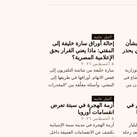
أخبار عامة
بشأن
إحالة أوراق سارة خليفة إلى
 يحذر
المفتي: ماذا يعني القرار بحق
الإعلامية المصرية؟
٥ أغسطس ٢٠٢٦
وزارية
سارة خليفة من شاشة التلفزيون إلى
وضاع في
قفص الاتهام. أوراقها في طريقها إلى
دن من
المفتي، وأسئلة معلّقة بين “المخدرات
فلسطين
الكبرى” وشبح الإعدام.
تها إلى
أخبار عامة
م في
أزمة الهجرة في سبتة تعرض
قة
انقسامات أوروبا
٥ أغسطس ٢٠٢٦
ليار
أزمة الهجرة في مدينة سبتة الإسبانية
د رحلة
تكشف عن الانقسامات العميقة داخل