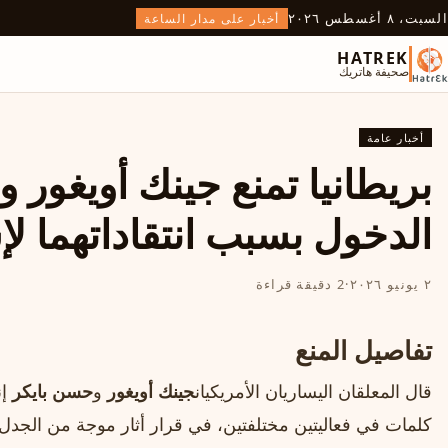
السبت، ٨ أغسطس ٢٠٢٦
أخبار على مدار الساعة
HATREK
صحيفة هاتريك
أخبار عامة
بريطانيا تمنع جينك أويغور 
الدخول بسبب انتقاداتهما لإ
٢ يونيو ٢٠٢٦
·
2 دقيقة قراءة
تفاصيل المنع
قال المعلقان اليساريان الأمريكيان
جينك أويغور
و
حسن بايكر
إن
كلمات في فعاليتين مختلفتين، في قرار أثار موجة من الجد