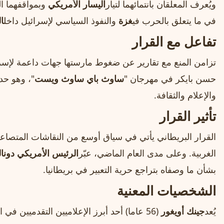
ويُعرف المعلقان بانتمائهما لتيار
اليسار الأمريكي
وبمواقفهما ال
في ما يتعلق بالحرب في
غزة
والنفوذ السياسي لإسرائيل داخل
ا
تفاعل مع القرار
تزامن المنع مع تقارير عن ضغوط مارستها جهات داعمة لإسرائ
حسن بايكر في مهرجان "
ساوث باي ساوث ويست
"، وهو حد
والإعلام والثقافة.
تأثير القرار
القرار البريطاني يأتي في سياق أوسع من النقاشات المتصا
الغربية. وعلى مدى العام الماضي، عبّر
الرئيس الأمريكي دونا
بشأن ما وصفاه بتراجع حرية التعبير في بريطانيا.
الشخصيات المعنية
يُعد
جينك أويغور
(56 عاما) أحد أبرز الإعلاميين التقدميين