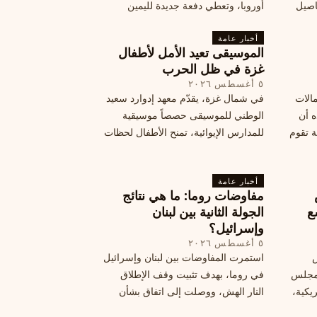
اصيل
أوروبا، وتعطي دفعة جديدة لليمين
المتطرف، وفرصة لخصوم الاتحاد
أخبار عامة
الأوروبي لاستغلال هشاشة موقفه، فما
الموسيقى تعيد الأمل لأطفال
هي الآثار السياسية لهذه الأزمة؟
غزة في ظل الحرب
٥ أغسطس ٢٠٢٦
مالات
في شمال غزة، يقدّم معهد إدوارد سعيد
ه أن
الوطني للموسيقى حصصاً موسيقية
ة تقوم
للمدارس الإيوائية، تمنح الأطفال لحظات
ة بضربات
من السلام وتعيد لهم الطفولة المفقودة.
تبان
اكتشف كيف
أخبار عامة
مفاوضات روما: ما هي نتائج
ع
الجولة الثانية بين لبنان
وإسرائيل؟
٥ أغسطس ٢٠٢٦
س
استمرت المفاوضات بين لبنان وإسرائيل
 ومجلس
في روما، بهدف تثبيت وقف الإطلاق
يكية،
النار الهش، ووصلت إلى اتفاق بشأن
مناطق تجريبية جديدة. ولكن، يتعارك