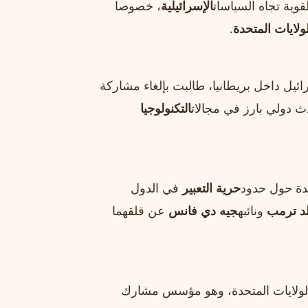
قوية تجاه السياسات
الإسرائيلية
، خصوصا
لولايات المتحدة
.
يل داخل بريطانيا، طالبت بإلغاء مشاركة
ث دولي بارز في مجالات
التكنولوجيا
عدة حول حدود
حرية التعبير
في الدول
لد ترمب
ونائبه
جيه دي فانس
عن قلقهما
 في الولايات المتحدة، وهو مؤسس مشارك