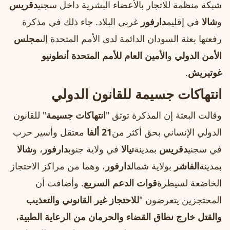
شبكة منظمة للاتجار بالأعضاء البشرية داخل سجني
دقريس
و
شالا
في إقليم
دارفور
غربي البلاد. جاء ذلك في مذكرة
رفعتها بعثة السودان الدائمة لدى الأمم المتحدة إلى
مجلس
الأمن الدولي
و
الأمين العام للأمم المتحدة أنطونيو
غوتيريش
.
انتهاكات جسيمة للقانون الدولي
وقالت البعثة إن المذكرة توثق "
انتهاكات جسيمة
" للقانون
الدولي الإنساني بحق أكثر من
21 ألفا
معتقل وأسير حرب
في سجني
دقريس
بمدينة
نيالا
في ولاية جنوب
دارفور
، و
شالا
بمدينة
الفاشر
بولاية شمال
دارفور
، وهما من مراكز الاحتجاز
الخاضعة لسيطرة
قوات الدعم السريع
. وأضافت أن
المحتجزين يتعرضون "
للاحتجاز غير القانوني والتعذيب
والقتل خارج نطاق القضاء والحرمان من الرعاية الطبية
،