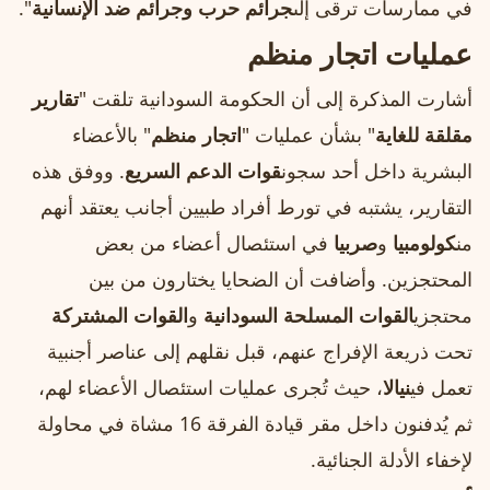
في ممارسات ترقى إلى
جرائم حرب وجرائم ضد الإنسانية
".
عمليات اتجار منظم
أشارت المذكرة إلى أن الحكومة السودانية تلقت "
تقارير
مقلقة للغاية
" بشأن عمليات "
اتجار منظم
" بالأعضاء
البشرية داخل أحد سجون
قوات الدعم السريع
. ووفق هذه
التقارير، يشتبه في تورط أفراد طبيين أجانب يعتقد أنهم
من
كولومبيا
و
صربيا
في استئصال أعضاء من بعض
المحتجزين. وأضافت أن الضحايا يختارون من بين
محتجزي
القوات المسلحة السودانية
و
القوات المشتركة
تحت ذريعة الإفراج عنهم، قبل نقلهم إلى عناصر أجنبية
تعمل في
نيالا
، حيث تُجرى عمليات استئصال الأعضاء لهم،
ثم يُدفنون داخل مقر قيادة الفرقة 16 مشاة في محاولة
لإخفاء الأدلة الجنائية.