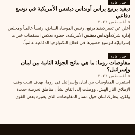
أخبار عامة
ديفيد برنيع يرأس أونداس ديفنس الأمريكية في توسع
دفاعي
٥ أغسطس ٢٠٢٦
أعلن عن تعيين
ديفيد برنيع
، رئيس الموساد السابق، رئيساً عالمياً ومجلس
إدارة شركة
أونداس ديفنس
الأمريكية، خطوة تعكس استقطاب خبرات
إسرائيليّة لتوسيع حضورها في قطاع التكنولوجيا الدفاعية عالمياً.
أخبار عامة
مفاوضات روما: ما هي نتائج الجولة الثانية بين لبنان
وإسرائيل؟
٥ أغسطس ٢٠٢٦
استمرت المفاوضات بين لبنان وإسرائيل في روما، بهدف تثبيت وقف
الإطلاق النار الهش، ووصلت إلى اتفاق بشأن مناطق تجريبية جديدة.
ولكن، يتعارك لبنان حول مسار المفاوضات، الذي يعتبره بعض القوى
السياسية مدخلا لمعالجة الملفات العالقة، فيما يرى otros أنها تنازلات
ميدانية.