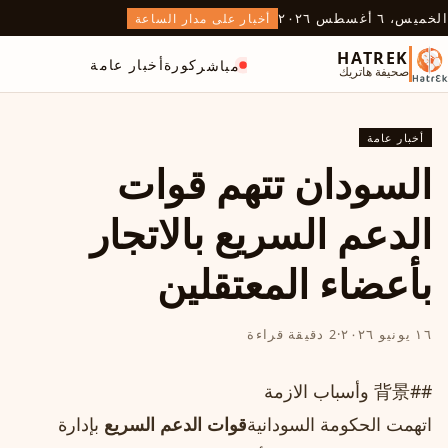
الخميس، ٦ أغسطس ٢٠٢٦
أخبار على مدار الساعة
HATREK
كورة
أخبار عامة
مباشر
صحيفة هاتريك
أخبار عامة
السودان تتهم قوات
الدعم السريع بالاتجار
بأعضاء المعتقلين
١٦ يونيو ٢٠٢٦
·
2 دقيقة قراءة
##背景 وأسباب الازمة
اتهمت الحكومة السودانية
قوات الدعم السريع
بإدارة