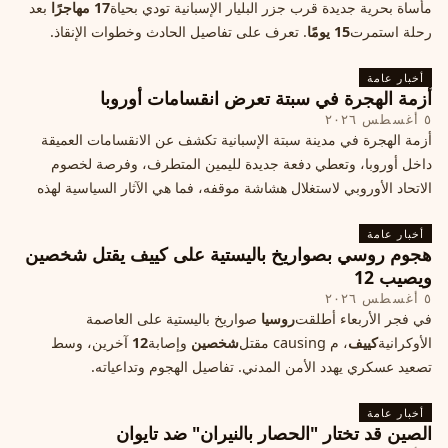
مأساة بحرية جديدة قرب جزر البليار الإسبانية تودي بحياة
17 مهاجرًا
بعد
رحلة استمرت
15 يومًا
. تعرف على تفاصيل الحادث وخطوات الإنقاذ.
أخبار عامة
أزمة الهجرة في سبتة تعرض انقسامات أوروبا
٥ أغسطس ٢٠٢٦
أزمة الهجرة في مدينة سبتة الإسبانية تكشف عن الانقسامات العميقة
داخل أوروبا، وتعطي دفعة جديدة لليمين المتطرف، وفرصة لخصوم
الاتحاد الأوروبي لاستغلال هشاشة موقفه، فما هي الآثار السياسية لهذه
الأزمة؟
أخبار عامة
هجوم روسي بصواريخ باليستية على كييف يقتل شخصين
ويصيب 12
٥ أغسطس ٢٠٢٦
في فجر الأربعاء أطلقت
روسيا
صواريخ باليستية على العاصمة
الأوكرانية
كييف
، م causing مقتل
شخصين
وإصابة
12
آخرين، وسط
تصعيد عسكري يهدد الأمن المدني. تفاصيل الهجوم وتداعياته.
أخبار عامة
الصين قد تختار "الحصار بالنيران" ضد تايوان