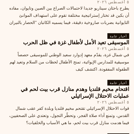
٥ أغسطس ٢٠٢٦
يطرح باحثان سيناريو جديدا لاحتمالات الصراع بين الصين وتايوان، مفاده
أن بكين قد تختار إستراتيجية مختلفة تقوم على استهداف الموانئ
التايوانية بضربات صاروخية دقيقة، فيما يسميه الكاتبان "الحصار بالنيران
أخبار عامة
الموسيقى تعيد الأمل لأطفال غزة في ظل الحرب
٥ أغسطس ٢٠٢٦
في شمال غزة، يقدّم معهد إدوارد سعيد الوطني للموسيقى حصصاً
موسيقية للمدارس الإيوائية، تمنح الأطفال لحظات من السلام وتعيد لهم
الطفولة المفقودة. اكتشف كيف
أخبار عامة
اقتحام مخيم قلنديا وهدم منازل قرب بيت لحم في
عمليات الاحتلال الإسرائيلي
٥ أغسطس ٢٠٢٦
قوات الاحتلال الإسرائيلي تقتحم مخيم قلنديا وبلدة كفر عقب شمال
القدس، وتمنع أداء صلاة الفجر، وتحظّر التجول، وتعتدي على الصحفيين،
فيما هدمت منازل قرب بيت لحم، ما هي الأسباب والخلفيات؟