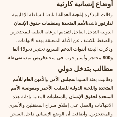
أوضاع إنسانية كارثية
وقالت المذكرة إن
لجنة العدالة
التابعة للسلطة الإقليمية
ل
دارفور
ناشدت
الأمم المتحدة
و
منظمات حقوق الإنسان
الدولية التدخل العاجل لتقديم الرعاية الطبية للمحتجزين
والضغط للكشف عن الأدلة المتعلقة بهذه الاتهامات.
وذكرت البعثة أن
قوات الدعم السريع
تحتجز نحو
19 ألفا
و800
محتجز وأسير حرب في سجن
دقريس
بمدينة
نيála
.
مطالب بتدخل دولي
وطالبت بعثة السودان
مجلس الأمن
و
الأمين العام للأمم
المتحدة
و
اللجنة الدولية للصليب الأحمر
و
مفوضية الأمم
المتحدة لحقوق الإنسان
و
المنظمات
المعنية بإدانة هذه
الانتهاكات والعمل على إطلاق سراح المعتقلين والأسرى
والمحتجزين. وأضافت أن الوضع الإنساني داخل السجن