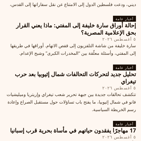
ديني، ودعت فلسطين الدول إلى الامتناع عن نقل سفاراتها إلى القدس،
ما يزيد التوتر في المنطقة
أخبار عامة
إحالة أوراق سارة خليفة إلى المفتي: ماذا يعني القرار
بحق الإعلامية المصرية؟
٥ أغسطس ٢٠٢٦
سارة خليفة من شاشة التلفزيون إلى قفص الاتهام. أوراقها في طريقها
إلى المفتي، وأسئلة معلّقة بين “المخدرات الكبرى” وشبح الإعدام.
أخبار عامة
تحليل جديد لتحركات التحالفات شمال إثيوبيا بعد حرب
تيغراي
٥ أغسطس ٢٠٢٦
تتكشف تحالفات جديدة بين جبهة تحرير شعب تيغراي وإريتريا وميليشيات
فانو في شمال إثيوبيا، ما يفتح باب تساؤلات حول مستقبل الصراع وإعادة
رسم الخريطة السياسية.
أخبار عامة
17 مهاجرًا يفقدون حياتهم في مأساة بحرية قرب إسبانيا
٥ أغسطس ٢٠٢٦