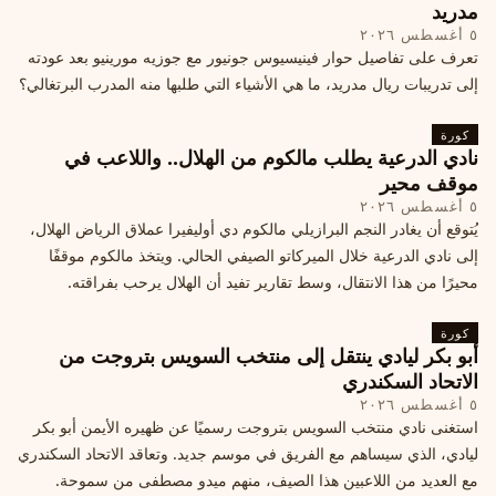
مدريد
٥ أغسطس ٢٠٢٦
تعرف على تفاصيل حوار فينيسيوس جونيور مع جوزيه مورينيو بعد عودته
إلى تدريبات ريال مدريد، ما هي الأشياء التي طلبها منه المدرب البرتغالي؟
كورة
نادي الدرعية يطلب مالكوم من الهلال.. واللاعب في
موقف محير
٥ أغسطس ٢٠٢٦
يُتوقع أن يغادر النجم البرازيلي مالكوم دي أوليفيرا عملاق الرياض الهلال،
إلى نادي الدرعية خلال الميركاتو الصيفي الحالي. ويتخذ مالكوم موقفًا
محيرًا من هذا الانتقال، وسط تقارير تفيد أن الهلال يرحب بفراقته.
كورة
أبو بكر ليادي ينتقل إلى منتخب السويس بتروجت من
الاتحاد السكندري
٥ أغسطس ٢٠٢٦
استغنى نادي منتخب السويس بتروجت رسميًا عن ظهيره الأيمن أبو بكر
ليادي، الذي سيساهم مع الفريق في موسم جديد. وتعاقد الاتحاد السكندري
مع العديد من اللاعبين هذا الصيف، منهم ميدو مصطفى من سموحة.