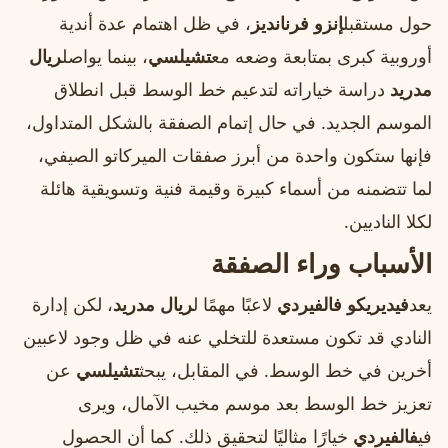
حول مستقبل
إنزو فرنانديز
، في ظل اهتمام عدة أندية
أوروبية كبرى بمتابعة وضعه مع
تشيلسي
، بينما يواصل
ريال
مدريد
دراسة خياراته لتدعيم خط الوسط قبل انطلاق
الموسم الجديد. في حال إتمام الصفقة بالشكل المتداول،
فإنها ستكون واحدة من أبرز صفقات الميركاتو الصيفي،
لما تتضمنه من أسماء كبيرة وقيمة فنية وتسويقية هائلة
لكلا الناديين.
الأسباب وراء الصفقة
يعد
فيديريكو فالفيردي
لاعبًا مهمًا ل
ريال مدريد
، لكن إدارة
النادي قد تكون مستعدة للتخلي عنه في ظل وجود لاعبين
أخرين في خط الوسط. في المقابل، يبحث
تشيلسي
عن
تعزيز خط الوسط بعد موسم مخيب الآمال، ويرى
في
فالفيردي
خيارًا مثاليًا لتحقيق ذلك. كما أن الحصول