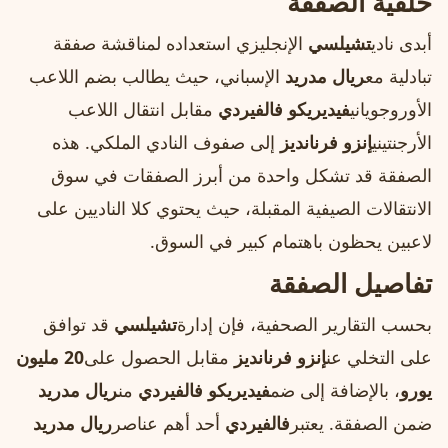
خلفية الصفقة
أبدى نادي
تشيلسي
الإنجليزي استعداده لمناقشة صفقة
تبادلية مع
ريال مدريد
الإسباني، حيث يطالب بضم اللاعب
الأوروجوياني
فيديريكو فالفيردي
مقابل انتقال اللاعب
الأرجنتيني
إنزو فرنانديز
إلى صفوف النادي الملكي. هذه
الصفقة قد تشكل واحدة من أبرز الصفقات في سوق
الانتقالات الصيفية المقبلة، حيث يحتوي كلا الناديين على
لاعبين يحظون باهتمام كبير في السوق.
تفاصيل الصفقة
بحسب التقارير الصحفية، فإن إدارة
تشيلسي
قد توافق
على التخلي عن
إنزو فرنانديز
مقابل الحصول على
20 مليون
يورو
، بالإضافة إلى ضم
فيديريكو فالفيردي
من
ريال مدريد
ضمن الصفقة. يعتبر
فالفيردي
أحد أهم عناصر
ريال مدريد