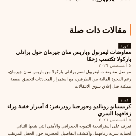
مقالات ذات صلة
كورة
مفاوضات ليفربول وباريس سان جيرمان حول برادلي
باركولا تكتسب زخمًا
٥ أغسطس ٢٠٢٦
تتواصل مفاوضات ليفربول لضم برادلي باركولا من باريس سان جيرمان،
رغم الفجوة المالية بين الطرفين، مع استمرار المحادثات لتحقيق صفقة
ممكنة قبل إغلاق سوق الانتقالات
كورة
كريستيانو رونالدو وجورجينا رودريغيز: 4 أسرار خفية وراء
زفافهما السري
٥ أغسطس ٢٠٢٦
تعرف على استراتيجية التمويه الجغرافي والأمني التي يتبعها الثنائي
لحماية سرية زفافهما، واكتشف التفاصيل الحصرية حول الحفل المرتقب