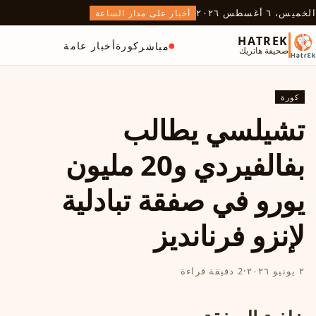
الخميس، ٦ أغسطس ٢٠٢٦
أخبار على مدار الساعة
HATREK
كورة
أخبار عامة
مباشر
صحيفة هاتريك
كورة
تشيلسي يطالب
بفالفيردي و20 مليون
يورو في صفقة تبادلية
لإنزو فرنانديز
٢ يونيو ٢٠٢٦
·
2 دقيقة قراءة