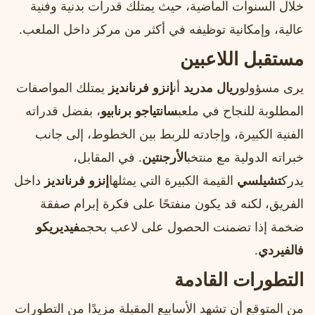
خلال السنوات الماضية، حيث يمتلك قدرات بدنية وفنية
عالية، وإمكانية توظيفه في أكثر من مركز داخل الملعب.
مستقبل اللاعبين
يرى مسؤولو
ريال مدريد
أن
إنزو فرنانديز
يمتلك المواصفات
المطلوبة للنجاح في ملعب
سانتياجو برنابيو
، بفضل قدراته
الفنية الكبيرة، وإجادته للربط بين الخطوط، إلى جانب
خبراته الدولية مع منتخب
الأرجنتين
. في المقابل،
يدرك
تشيلسي
القيمة الكبيرة التي يمثلها
إنزو فرنانديز
داخل
الفريق، لكنه قد يكون منفتحًا على فكرة إبرام صفقة
ضخمة إذا تضمنت الحصول على لاعب بحجم
فيديريكو
فالفيردي
.
التطورات القادمة
من المتوقع أن تشهد الأسابيع المقبلة مزيدًا من التطورات