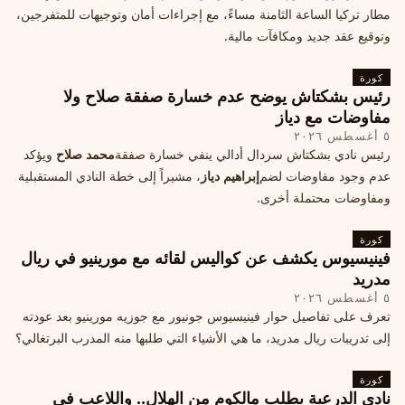
مطار تركيا الساعة الثامنة مساءً، مع إجراءات أمان وتوجيهات للمتفرجين،
وتوقيع عقد جديد ومكافآت مالية.
كورة
رئيس بشكتاش يوضح عدم خسارة صفقة صلاح ولا
مفاوضات مع دياز
٥ أغسطس ٢٠٢٦
رئيس نادي بشكتاش سردال أدالي ينفي خسارة صفقة
محمد صلاح
ويؤكد
عدم وجود مفاوضات لضم
إبراهيم دياز
، مشيراً إلى خطة النادي المستقبلية
ومفاوضات محتملة أخرى.
كورة
فينيسيوس يكشف عن كواليس لقائه مع مورينيو في ريال
مدريد
٥ أغسطس ٢٠٢٦
تعرف على تفاصيل حوار فينيسيوس جونيور مع جوزيه مورينيو بعد عودته
إلى تدريبات ريال مدريد، ما هي الأشياء التي طلبها منه المدرب البرتغالي؟
كورة
نادي الدرعية يطلب مالكوم من الهلال.. واللاعب في