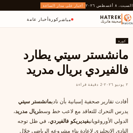
السبت، ٨ أغسطس ٢٠٢٦
أخبار على مدار الساعة
HATREK
كورة
أخبار عامة
مباشر
صحيفة هاتريك
كورة
مانشستر سيتي يطارد
فالفيردي بريال مدريد
٢ يونيو ٢٠٢٦
·
2 دقيقة قراءة
أفادت تقارير صحفية إسبانية بأن نادي
مانشستر سيتي
يدرس التحرك للتعاقد مع لاعب خط وسط
ريال مدريد
،
الدولي الأوروغوياني
فيديريكو فالفيردي
، في ظل توجه
النادي الإنجليزي لإعادة بناء مشروعه الرياضي خلال