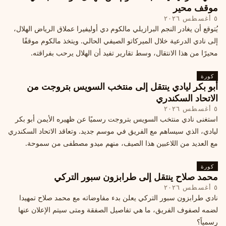
موقف محير
٥ أغسطس ٢٠٢٦
يُتوقع أن يغادر النجم البرازيلي مالكوم دي أوليفيرا عملاق الرياض الهلال،
إلى نادي الدرعية خلال الميركاتو الصيفي الحالي. ويتخذ مالكوم موقفًا
محيرًا من هذا الانتقال، وسط تقارير تفيد أن الهلال يرحب بفراقته.
كورة
أبو بكر ليادي ينتقل إلى منتخب السويس بتروجت من
الاتحاد السكندري
٥ أغسطس ٢٠٢٦
استغنى نادي منتخب السويس بتروجت رسميًا عن ظهيره الأيمن أبو بكر
ليادي، الذي سيساهم مع الفريق في موسم جديد. وتعاقد الاتحاد السكندري
مع العديد من اللاعبين هذا الصيف، منهم ميدو مصطفى من سموحة.
كورة
محمد صلاح ينتقل إلى طرابزون سبور التركي
٥ أغسطس ٢٠٢٦
نادي طرابزون سبور التركي يعلن بدء مفاوضاته مع محمد صلاح تمهيدا
لضمه لصفوف الفريق، ما هي تفاصيل الصفقة ومتى سيتم الإعلان عنها
رسمياً؟