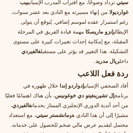
سيتي
تزداد وضوحًا، مع اقتراب المدرب الإسباني
بيب
غوارديولا
من إنهاء مسيرته مع النادي بعد عشر سنوات،
رغم استمرار عقده لموسم إضافي. يُتوقع أن يتولى
الإيطالي
إنزو ماريسكا
مهمة قيادة الفريق في المرحلة
المقبلة، مع إمكانية إحداث تغييرات كبيرة على مستوى
التشكيلة. هذا التغيير قد يؤثر على مستقبل
فالفيردي
داخل
ريال مدريد
.
ردة فعل اللاعب
أفاد الصحفي الإسباني
إدواردو إندا
خلال ظهوره في
برنامج
إل تشيرينغيتو دي خوغونيس
، بأن هناك اهتمامًا فعليًا
من أحد أندية الدوري الإنجليزي الممتاز بخدمات
فالفيردي
،
مشيرًا إلى أن هذا النادي هو
مانشستر سيتي
، مع استعداد
محتمل لتقديم عرض مالي ضخم للحصول على خدماته.