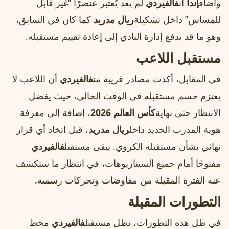
وأضاف
إندا
أن
فالفيردي
لم يعد يُعتبر عنصرًا “غير قابل
للمساس” داخل تشكيلة
ريال مدريد
كما كان في السابق،
وهو ما قد يدفع إدارة النادي إلى إعادة تقييم مستقبله.
مستقبل اللاعب
في المقابل، أكدت مصادر قريبة من
فالفيردي
أن اللاعب لا
يعتزم حسم مستقبله في الوقت الحالي، حيث يفضل
الانتظار حتى نهاية
كأس العالم 2026
، إضافة إلى معرفة
هوية المدرب الجديد داخل
ريال مدريد
، قبل اتخاذ أي قرار
نهائي بشأن مستقبله الكروي. يبقى مستقبل
فالفيردي
مفتوحًا أمام جميع السيناريوهات، في انتظار ما ستكشف
عنه الفترة المقبلة من مفاوضات وتحركات رسمية.
التطورات المقبلة
في ظل هذه التطورات، يظل مستقبل
فالفيردي
محط