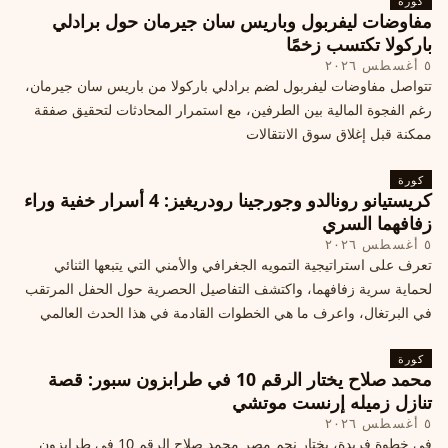
كورة
مفاوضات ليفربول وباريس سان جيرمان حول برادلي
باركولا تكتسب زخمًا
٥ أغسطس ٢٠٢٦
تتواصل مفاوضات ليفربول لضم برادلي باركولا من باريس سان جيرمان،
رغم الفجوة المالية بين الطرفين، مع استمرار المحادثات لتحقيق صفقة
ممكنة قبل إغلاق سوق الانتقالات
كورة
كريستيانو رونالدو وجورجينا رودريغيز: 4 أسرار خفية وراء
زفافهما السري
٥ أغسطس ٢٠٢٦
تعرف على استراتيجية التمويه الجغرافي والأمني التي يتبعها الثنائي
لحماية سرية زفافهما، واكتشف التفاصيل الحصرية حول الحفل المرتقب
في البرتغال، واعرف ما هي الخطوات القادمة في هذا الحدث العالمي
كورة
محمد صلاح يختار الرقم 10 في طرابزون سبور: قصة
تنازل زميله إرنست موتشي
٥ أغسطس ٢٠٢٦
في خطوة فريدة، يختار نجم مصر محمد صلاح الرقم 10 في طرابزون