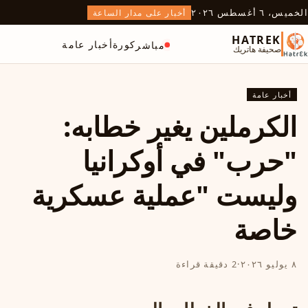
الخميس، ٦ أغسطس ٢٠٢٦
أخبار على مدار الساعة
HATREK
كورة
أخبار عامة
مباشر
صحيفة هاتريك
أخبار عامة
الكرملين يغير خطابه:
"حرب" في أوكرانيا
وليست "عملية عسكرية
خاصة
٨ يوليو ٢٠٢٦
·
2 دقيقة قراءة