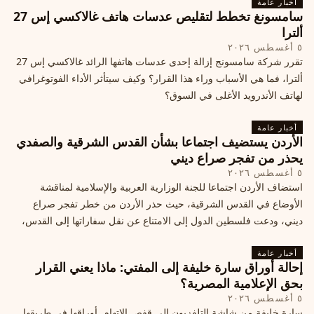
أخبار عامة
سامسونغ تخطط لتقليص عدسات هاتف غالاكسي إس 27
ألترا
٥ أغسطس ٢٠٢٦
تقرر شركة سامسونج إزالة إحدى عدسات هاتفها الرائد غالاكسي إس 27
ألترا، فما هي الأسباب وراء هذا القرار؟ وكيف سيتأثر الأداء الفوتوغرافي
لهاتف الأندرويد الأغلى في السوق؟
أخبار عامة
الأردن يستضيف اجتماعا بشأن القدس الشرقية والصفدي
يحذر من تفجر صراع ديني
٥ أغسطس ٢٠٢٦
استضاف الأردن اجتماعا للجنة الوزارية العربية والإسلامية لمناقشة
الأوضاع في القدس الشرقية، حيث حذر الأردن من خطر تفجر صراع
ديني، ودعت فلسطين الدول إلى الامتناع عن نقل سفاراتها إلى القدس،
ما يزيد التوتر في المنطقة
أخبار عامة
إحالة أوراق سارة خليفة إلى المفتي: ماذا يعني القرار
بحق الإعلامية المصرية؟
٥ أغسطس ٢٠٢٦
سارة خليفة من شاشة التلفزيون إلى قفص الاتهام. أوراقها في طريقها