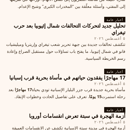
إلى المفتي، وأسئلة معلّقة بين “المخدرات الكبرى” وشبح الإعدام.
أخبار عامة
تحليل جديد لتحركات التحالفات شمال إثيوبيا بعد حرب
تيغراي
٥ أغسطس ٢٠٢٦
تتكشف تحالفات جديدة بين جبهة تحرير شعب تيغراي وإريتريا وميليشيات
فانو في شمال إثيوبيا، ما يفتح باب تساؤلات حول مستقبل الصراع وإعادة
رسم الخريطة السياسية.
أخبار عامة
17 مهاجرًا يفقدون حياتهم في مأساة بحرية قرب إسبانيا
٥ أغسطس ٢٠٢٦
مأساة بحرية جديدة قرب جزر البليار الإسبانية تودي بحياة
17 مهاجرًا
بعد
رحلة استمرت
15 يومًا
. تعرف على تفاصيل الحادث وخطوات الإنقاذ.
أخبار عامة
أزمة الهجرة في سبتة تعرض انقسامات أوروبا
٥ أغسطس ٢٠٢٦
أزمة الهجرة في مدينة سبتة الإسبانية تكشف عن الانقسامات العميقة