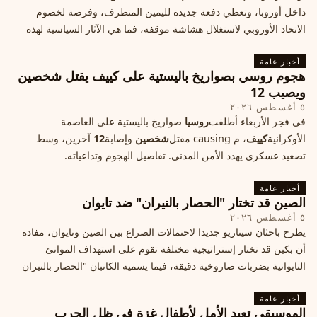
داخل أوروبا، وتعطي دفعة جديدة لليمين المتطرف، وفرصة لخصوم
الاتحاد الأوروبي لاستغلال هشاشة موقفه، فما هي الآثار السياسية لهذه
الأزمة؟
أخبار عامة
هجوم روسي بصواريخ باليستية على كييف يقتل شخصين
ويصيب 12
٥ أغسطس ٢٠٢٦
في فجر الأربعاء أطلقت
روسيا
صواريخ باليستية على العاصمة
الأوكرانية
كييف
، م causing مقتل
شخصين
وإصابة
12
آخرين، وسط
تصعيد عسكري يهدد الأمن المدني. تفاصيل الهجوم وتداعياته.
أخبار عامة
الصين قد تختار "الحصار بالنيران" ضد تايوان
٥ أغسطس ٢٠٢٦
يطرح باحثان سيناريو جديدا لاحتمالات الصراع بين الصين وتايوان، مفاده
أن بكين قد تختار إستراتيجية مختلفة تقوم على استهداف الموانئ
التايوانية بضربات صاروخية دقيقة، فيما يسميه الكاتبان "الحصار بالنيران
أخبار عامة
الموسيقى تعيد الأمل لأطفال غزة في ظل الحرب