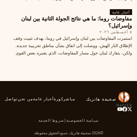
أخبار عامة
مفاوضات روما: ما هي نتائج الجولة الثانية بين لبنان
وإسرائيل؟
٥ أغسطس ٢٠٢٦
استمرت المفاوضات بين لبنان وإسرائيل في روما، بهدف تثبيت وقف
الإطلاق النار الهش، ووصلت إلى اتفاق بشأن مناطق تجريبية جديدة.
ولكن، يتعارك لبنان حول مسار المفاوضات، الذي يعتبره بعض القوى
السياسية مدخلا لمعالجة الملفات العالقة، فيما يرى otros أنها تنازلات
ميدانية.
صحيفة هاتريك
مباشر
كورة
أخبار عامة
من نحن
تواصل
سياسة الخصوصية
|
شروط الخدمة
©2026 صحيفة هاتريك. جميع الحقوق محفوظة.