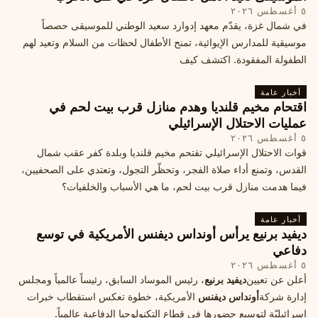
٥ أغسطس ٢٠٢٦
في شمال غزة، يقدّم معهد إدوارد سعيد الوطني للموسيقى حصصاً
موسيقية للمدارس الإيوائية، تمنح الأطفال لحظات من السلام وتعيد لهم
الطفولة المفقودة. اكتشف كيف
أخبار عامة
اقتحام مخيم قلنديا وهدم منازل قرب بيت لحم في
عمليات الاحتلال الإسرائيلي
٥ أغسطس ٢٠٢٦
قوات الاحتلال الإسرائيلي تقتحم مخيم قلنديا وبلدة كفر عقب شمال
القدس، وتمنع أداء صلاة الفجر، وتحظّر التجول، وتعتدي على الصحفيين،
فيما هدمت منازل قرب بيت لحم، ما هي الأسباب والخلفيات؟
أخبار عامة
ديفيد برنيع يرأس أونداس ديفنس الأمريكية في توسع
دفاعي
٥ أغسطس ٢٠٢٦
أعلن عن تعيين
ديفيد برنيع
، رئيس الموساد السابق، رئيساً عالمياً ومجلس
إدارة شركة
أونداس ديفنس
الأمريكية، خطوة تعكس استقطاب خبرات
إسرائيليّة لتوسيع حضورها في قطاع التكنولوجيا الدفاعية عالمياً.