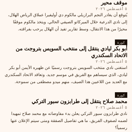
موقف محير
٥ أغسطس ٢٠٢٦
يُتوقع أن يغادر النجم البرازيلي مالكوم دي أوليفيرا عملاق الرياض الهلال،
إلى نادي الدرعية خلال الميركاتو الصيفي الحالي. ويتخذ مالكوم موقفًا
محيرًا من هذا الانتقال، وسط تقارير تفيد أن الهلال يرحب بفراقته.
كورة
أبو بكر ليادي ينتقل إلى منتخب السويس بتروجت من
الاتحاد السكندري
٥ أغسطس ٢٠٢٦
استغنى نادي منتخب السويس بتروجت رسميًا عن ظهيره الأيمن أبو بكر
ليادي، الذي سيساهم مع الفريق في موسم جديد. وتعاقد الاتحاد السكندري
مع العديد من اللاعبين هذا الصيف، منهم ميدو مصطفى من سموحة.
كورة
محمد صلاح ينتقل إلى طرابزون سبور التركي
٥ أغسطس ٢٠٢٦
نادي طرابزون سبور التركي يعلن بدء مفاوضاته مع محمد صلاح تمهيدا
لضمه لصفوف الفريق، ما هي تفاصيل الصفقة ومتى سيتم الإعلان عنها
رسمياً؟