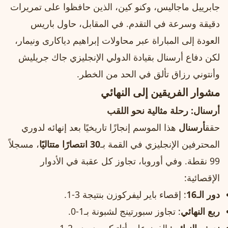
جابرييل ماجاليس، وكنو كين، الذين حافظوا على تمريرات
دقيقة وسرعة في التقدم. في المقابل، حاول باريس
العودة إلى المباراة عبر محاولات إبراهيم دياكارى ونيمار،
لكن دفاع أرسنال بقيادة الدولي الإنجليزي جاك جريليش
وأنتوني رزاق تألق في الحد من الخطر.
مشوار الفريقين إلى النهائي
أرسنال: رحلة مثالية نحو اللقب
حقق
أرسنال
هذا الموسم إنجازًا تاريخيًا بعد إنهائه لدوري
المحترفين الإنجليزي في القمة بـ
30 انتصارًا متتاليًا
، مسجلاً
99 نقطة. وفي أوروبا، تجاوز كل عقبة في الأدوار
الإقصائية:
دور الـ16
: إقصاء باير ليفركوزن بنتيجة 3-1.
ربع النهائي
: تجاوز سبورتينج لشبونة بـ1-0.