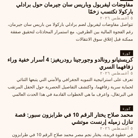
مفاوضات ليفربول وباريس سان جيرمان حول برادلي
باركولا تكتسب زخمًا
٥ أغسطس ٢٠٢٦
تتواصل مفاوضات ليفربول لضم برادلي باركولا من باريس سان جيرمان،
رغم الفجوة المالية بين الطرفين، مع استمرار المحادثات لتحقيق صفقة
ممكنة قبل إغلاق سوق الانتقالات
كورة
كريستيانو رونالدو وجورجينا رودريغيز: 4 أسرار خفية وراء
زفافهما السري
٥ أغسطس ٢٠٢٦
تعرف على استراتيجية التمويه الجغرافي والأمني التي يتبعها الثنائي
لحماية سرية زفافهما، واكتشف التفاصيل الحصرية حول الحفل المرتقب
في البرتغال، واعرف ما هي الخطوات القادمة في هذا الحدث العالمي
كورة
محمد صلاح يختار الرقم 10 في طرابزون سبور: قصة
تنازل زميله إرنست موتشي
٥ أغسطس ٢٠٢٦
في خطوة فريدة، يختار نجم مصر محمد صلاح الرقم 10 في طرابزون