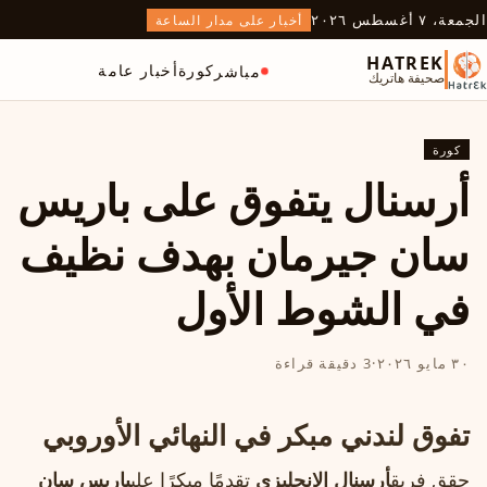
الجمعة، ٧ أغسطس ٢٠٢٦
أخبار على مدار الساعة
HATREK
كورة
أخبار عامة
مباشر
صحيفة هاتريك
كورة
أرسنال يتفوق على باريس
سان جيرمان بهدف نظيف
في الشوط الأول
٣٠ مايو ٢٠٢٦
·
3 دقيقة قراءة
تفوق لندني مبكر في النهائي الأوروبي
حقق فريق
أرسنال الإنجليزي
تقدمًا مبكرًا على
باريس سان