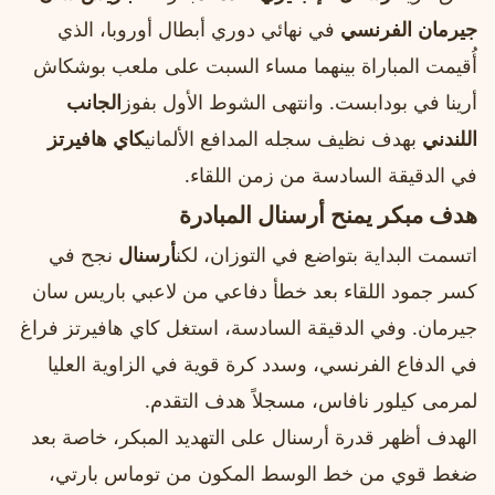
جيرمان الفرنسي
في نهائي دوري أبطال أوروبا، الذي
أُقيمت المباراة بينهما مساء السبت على ملعب بوشكاش
أرينا في بودابست. وانتهى الشوط الأول بفوز
الجانب
اللندني
بهدف نظيف سجله المدافع الألماني
كاي هافيرتز
في الدقيقة السادسة من زمن اللقاء.
هدف مبكر يمنح أرسنال المبادرة
اتسمت البداية بتواضع في التوزان، لكن
أرسنال
نجح في
كسر جمود اللقاء بعد خطأ دفاعي من لاعبي باريس سان
جيرمان. وفي الدقيقة السادسة، استغل كاي هافيرتز فراغ
في الدفاع الفرنسي، وسدد كرة قوية في الزاوية العليا
لمرمى كيلور نافاس، مسجلاً هدف التقدم.
الهدف أظهر قدرة أرسنال على التهديد المبكر، خاصة بعد
ضغط قوي من خط الوسط المكون من توماس بارتي،