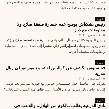
مطار تركيا الساعة الثامنة مساءً، مع إجراءات أمان وتوجيهات للمتفرجين،
وتوقيع عقد جديد ومكافآت مالية.
كورة
رئيس بشكتاش يوضح عدم خسارة صفقة صلاح ولا
مفاوضات مع دياز
٥ أغسطس ٢٠٢٦
رئيس نادي بشكتاش سردال أدالي ينفي خسارة صفقة
محمد صلاح
ويؤكد
عدم وجود مفاوضات لضم
إبراهيم دياز
، مشيراً إلى خطة النادي المستقبلية
ومفاوضات محتملة أخرى.
كورة
فينيسيوس يكشف عن كواليس لقائه مع مورينيو في ريال
مدريد
٥ أغسطس ٢٠٢٦
تعرف على تفاصيل حوار فينيسيوس جونيور مع جوزيه مورينيو بعد عودته
إلى تدريبات ريال مدريد، ما هي الأشياء التي طلبها منه المدرب البرتغالي؟
كورة
نادي الدرعية يطلب مالكوم من الهلال.. واللاعب في