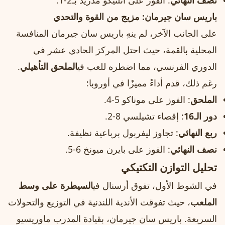
نصف النهائي
: الفوز على أتلتيكو مدريد بـ2-1.
باريس سان جيرمان: مزيج من القوة والتحدي
على الجانب الآخر، لم ينهِ باريس سان جيرمان المنافسة
المحلية بالقمة، حيث احتل المركز الحادي عشر في
الدوري الفرنسي، مما اضطره للعب في
الملحق التأهيلي
.
رغم ذلك، قدم أداءً مميزًا في أوروبا:
الملحق
: الفوز على موناكو 5-4.
دور الـ16
: إقصاء تشيلسي 8-2.
ربع النهائي
: تجاوز ليفربول برباعية نظيفة.
نصف النهائي
: الفوز على بايرن ميونخ 6-5.
تحليل التوازن التكتيكي
في الشوط الأول، تفوق أرسنال في
السيطرة على وسط
الملعب
، حيث تفوقت الأندية اللندنية في التوزيع والتحولات
السريعة. باريس سان جيرمان، بقيادة المدرب ماوريسيو