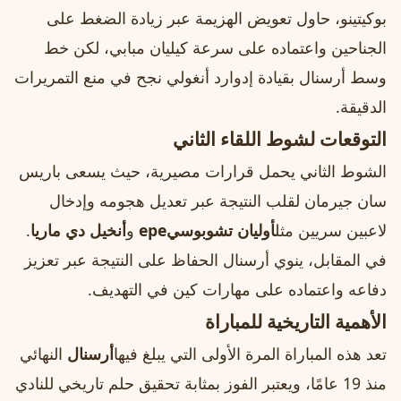
بوكيتينو، حاول تعويض الهزيمة عبر زيادة الضغط على
الجناحين واعتماده على سرعة كيليان مبابي، لكن خط
وسط أرسنال بقيادة إدوارد أنغولي نجح في منع التمريرات
الدقيقة.
التوقعات لشوط اللقاء الثاني
الشوط الثاني يحمل قرارات مصيرية، حيث يسعى باريس
سان جيرمان لقلب النتيجة عبر تعديل هجومه وإدخال
لاعبين سريين مثل
أوليان تشوبوسيере
و
أنخيل دي ماريا
.
في المقابل، ينوي أرسنال الحفاظ على النتيجة عبر تعزيز
دفاعه واعتماده على مهارات كين في التهديف.
الأهمية التاريخية للمباراة
تعد هذه المباراة المرة الأولى التي يبلغ فيها
أرسنال
النهائي
منذ 19 عامًا، ويعتبر الفوز بمثابة تحقيق حلم تاريخي للنادي