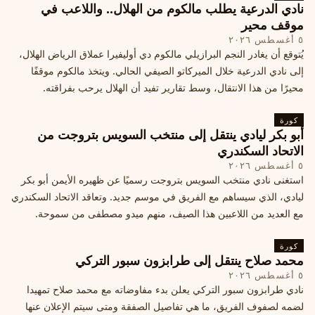
نادي الدرعية يطلب مالكوم من الهلال.. واللاعب في
موقف محير
٥ أغسطس ٢٠٢٦
يُتوقع أن يغادر النجم البرازيلي مالكوم دي أوليفيرا عملاق الرياض الهلال،
إلى نادي الدرعية خلال الميركاتو الصيفي الحالي. ويتخذ مالكوم موقفًا
محيرًا من هذا الانتقال، وسط تقارير تفيد أن الهلال يرحب بفراقته.
كورة
أبو بكر ليادي ينتقل إلى منتخب السويس بتروجت من
الاتحاد السكندري
٥ أغسطس ٢٠٢٦
استغنى نادي منتخب السويس بتروجت رسميًا عن ظهيره الأيمن أبو بكر
ليادي، الذي سيساهم مع الفريق في موسم جديد. وتعاقد الاتحاد السكندري
مع العديد من اللاعبين هذا الصيف، منهم ميدو مصطفى من سموحة.
كورة
محمد صلاح ينتقل إلى طرابزون سبور التركي
٥ أغسطس ٢٠٢٦
نادي طرابزون سبور التركي يعلن بدء مفاوضاته مع محمد صلاح تمهيدا
لضمه لصفوف الفريق، ما هي تفاصيل الصفقة ومتى سيتم الإعلان عنها