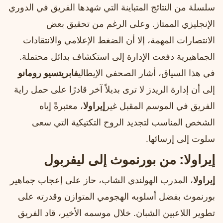
سلسلة من النتائج المتباينة التي شهدها الفريق في الدوري
الإنجليزي الممتاز. وعلى الرغم من تحقيق بعض
الانتصارات المهمة، إلا أن الضغط الإعلامي والانتقادات
الجماهيرية دفعت الإدارة إلى استكشاف بدائل محتملة.
في هذا السياق، أشار الصحفي الإيطالي
فابريتسيو رومانو
إلى أن إدارة الريدز لا ترى بديلاً آخر قادرًا على حمل راية
الفريق في الموسم المقبل غير
إيراولا
، معتبرةً إياه
الشخص المناسب لتجديد الروح التكتيكية التي سعى
سلوت إلى إرسائها.
إيراولا: من بورنموث إلى ليفربول
إيراولا
، المدرب الهولندي الشاب، حاز على إعجاب جماهير
بورنموث بفضل أسلوبه الهجومي المتوازن وقدرته على
تطوير اللاعبين الشبان. خلال موسمه الأخير، قاد الفريق