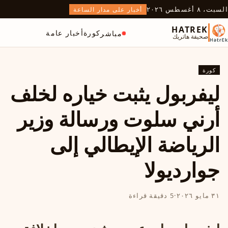
السبت، ٨ أغسطس ٢٠٢٦
أخبار على مدار الساعة
HATREK
كورة
أخبار عامة
مباشر
صحيفة هاتريك
كورة
ليفربول يثبت خياره لخلف
أرني سلوت ورسالة وزير
الرياضة الإيطالي إلى
جوارديولا
٣١ مايو ٢٠٢٦
·
5 دقيقة قراءة