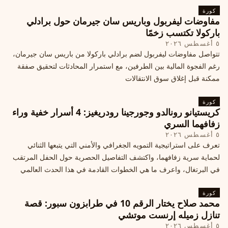
كورة
مفاوضات ليفربول وباريس سان جيرمان حول برادلي
باركولا تكتسب زخمًا
٥ أغسطس ٢٠٢٦
تتواصل مفاوضات ليفربول لضم برادلي باركولا من باريس سان جيرمان،
رغم الفجوة المالية بين الطرفين، مع استمرار المحادثات لتحقيق صفقة
ممكنة قبل إغلاق سوق الانتقالات
كورة
كريستيانو رونالدو وجورجينا رودريغيز: 4 أسرار خفية وراء
زفافهما السري
٥ أغسطس ٢٠٢٦
تعرف على استراتيجية التمويه الجغرافي والأمني التي يتبعها الثنائي
لحماية سرية زفافهما، واكتشف التفاصيل الحصرية حول الحفل المرتقب
في البرتغال، واعرف ما هي الخطوات القادمة في هذا الحدث العالمي
كورة
محمد صلاح يختار الرقم 10 في طرابزون سبور: قصة
تنازل زميله إرنست موتشي
٥ أغسطس ٢٠٢٦