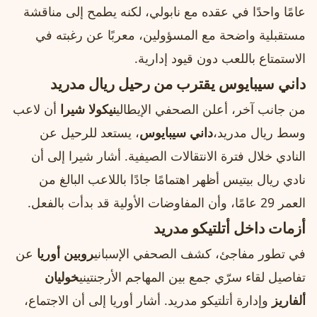
عامًا واحدًا في عقده مع نابولي، لكنه يطمح إلى مناقشة
مستقبلية واضحة مع المسؤولين، معربًا عن رغبته في
الاستمتاع باللعب دون قيود إدارية.
داني سيبايوس يقترب من رحيل ريال مدريد
من جانب آخر، أعلن الصحفي الإيطالي
نيكولا شيرا
أن لاعب
وسط ريال مدريد،
داني سيبايوس
، يستعد للرحيل عن
النادي خلال فترة الانتقالات الصيفية. أشار شيرا إلى أن
نادي ريال بيتيس أظهر اهتمامًا جادًا باللاعب البالغ من
العمر 29 عامًا، وأن المفاوضات الأولية قد بدأت بالفعل.
أزمات داخل أتلتيكو مدريد
في تطور مفاجئ، كشف الصحفي الإسباني
روبين أوريا
عن
تفاصيل لقاء سرّي جمع بين المهاجم الأرجنتيني
خوليان
ألفاريز
وإدارة أتلتيكو مدريد. أشار أوريا إلى أن الاجتماع،