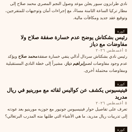
نادي طرابزون سبور يعلن موعد وصول النجم المصري محمد صلاح إلى
مطار تركيا الساعة الثامنة مساءً، مع إجراءات أمان وتوجيهات للمتفرجين،
وتوقيع عقد جديد ومكافآت مالية.
كورة
رئيس بشكتاش يوضح عدم خسارة صفقة صلاح ولا
مفاوضات مع دياز
٥ أغسطس ٢٠٢٦
رئيس نادي بشكتاش سردال أدالي ينفي خسارة صفقة
محمد صلاح
ويؤكد
عدم وجود مفاوضات لضم
إبراهيم دياز
، مشيراً إلى خطة النادي المستقبلية
ومفاوضات محتملة أخرى.
كورة
فينيسيوس يكشف عن كواليس لقائه مع مورينيو في ريال
مدريد
٥ أغسطس ٢٠٢٦
تعرف على تفاصيل حوار فينيسيوس جونيور مع جوزيه مورينيو بعد عودته
إلى تدريبات ريال مدريد، ما هي الأشياء التي طلبها منه المدرب البرتغالي؟
كورة