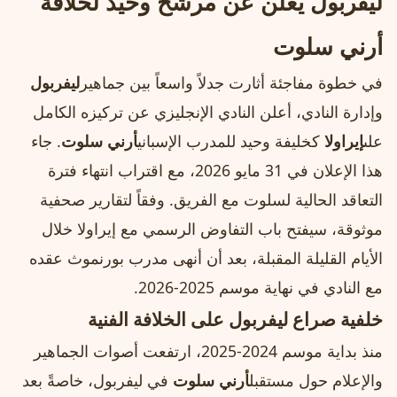
ليفربول يعلن عن مرشح وحيد لخلافة
أرني سلوت
في خطوة مفاجئة أثارت جدلاً واسعاً بين جماهير
ليفربول
وإدارة النادي، أعلن النادي الإنجليزي عن تركيزه الكامل
على
إيراولا
كخليفة وحيد للمدرب الإسباني
أرني سلوت
. جاء
هذا الإعلان في 31 مايو 2026، مع اقتراب انتهاء فترة
التعاقد الحالية لسلوت مع الفريق. وفقاً لتقارير صحفية
موثوقة، سيفتح باب التفاوض الرسمي مع إيراولا خلال
الأيام القليلة المقبلة، بعد أن أنهى مدرب بورنموث عقده
مع النادي في نهاية موسم 2025‑2026.
خلفية صراع ليفربول على الخلافة الفنية
منذ بداية موسم 2024‑2025، ارتفعت أصوات الجماهير
والإعلام حول مستقبل
أرني سلوت
في ليفربول، خاصةً بعد