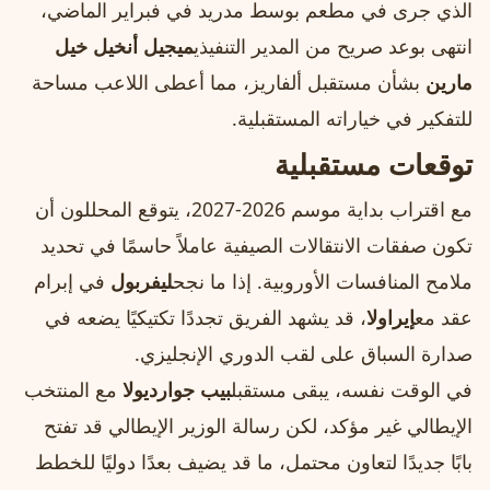
الذي جرى في مطعم بوسط مدريد في فبراير الماضي،
انتهى بوعد صريح من المدير التنفيذي
ميجيل أنخيل خيل
مارين
بشأن مستقبل ألفاريز، مما أعطى اللاعب مساحة
للتفكير في خياراته المستقبلية.
توقعات مستقبلية
مع اقتراب بداية موسم 2026‑2027، يتوقع المحللون أن
تكون صفقات الانتقالات الصيفية عاملاً حاسمًا في تحديد
ملامح المنافسات الأوروبية. إذا ما نجح
ليفربول
في إبرام
عقد مع
إيراولا
، قد يشهد الفريق تجددًا تكتيكيًا يضعه في
صدارة السباق على لقب الدوري الإنجليزي.
في الوقت نفسه، يبقى مستقبل
بيب جوارديولا
مع المنتخب
الإيطالي غير مؤكد، لكن رسالة الوزير الإيطالي قد تفتح
بابًا جديدًا لتعاون محتمل، ما قد يضيف بعدًا دوليًا للخطط