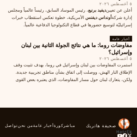
٥ أغسطس ٢٠٢٦
أعلن عن تعيين
ديفيد برنيع
، رئيس الموساد السابق، رئيساً عالمياً ومجلس
إدارة شركة
أونداس ديفنس
الأمريكية، خطوة تعكس استقطاب خبرات
إسرائيليّة لتوسيع حضورها في قطاع التكنولوجيا الدفاعية عالمياً.
أخبار عامة
مفاوضات روما: ما هي نتائج الجولة الثانية بين لبنان
وإسرائيل؟
٥ أغسطس ٢٠٢٦
استمرت المفاوضات بين لبنان وإسرائيل في روما، بهدف تثبيت وقف
الإطلاق النار الهش، ووصلت إلى اتفاق بشأن مناطق تجريبية جديدة.
ولكن، يتعارك لبنان حول مسار المفاوضات، الذي يعتبره بعض القوى
السياسية مدخلا لمعالجة الملفات العالقة، فيما يرى otros أنها تنازلات
ميدانية.
صحيفة هاتريك
مباشر
كورة
أخبار عامة
من نحن
تواصل