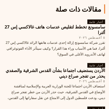
مقالات ذات صلة
أخبار عامة
سامسونغ تخطط لتقليص عدسات هاتف غالاكسي إس 27
ألترا
٥ أغسطس ٢٠٢٦
تقرر شركة سامسونج إزالة إحدى عدسات هاتفها الرائد غالاكسي إس 27
ألترا، فما هي الأسباب وراء هذا القرار؟ وكيف سيتأثر الأداء الفوتوغرافي
لهاتف الأندرويد الأغلى في السوق؟
أخبار عامة
الأردن يستضيف اجتماعا بشأن القدس الشرقية والصفدي
يحذر من تفجر صراع ديني
٥ أغسطس ٢٠٢٦
استضاف الأردن اجتماعا للجنة الوزارية العربية والإسلامية لمناقشة
الأوضاع في القدس الشرقية، حيث حذر الأردن من خطر تفجر صراع
ديني، ودعت فلسطين الدول إلى الامتناع عن نقل سفاراتها إلى القدس،
ما يزيد التوتر في المنطقة
أخبار عامة