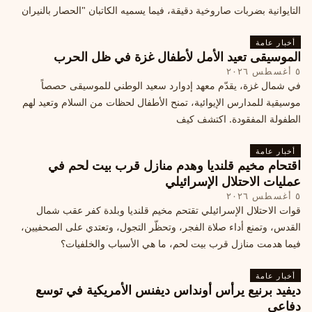
التايوانية بضربات صاروخية دقيقة، فيما يسميه الكاتبان "الحصار بالنيران
أخبار عامة
الموسيقى تعيد الأمل لأطفال غزة في ظل الحرب
٥ أغسطس ٢٠٢٦
في شمال غزة، يقدّم معهد إدوارد سعيد الوطني للموسيقى حصصاً
موسيقية للمدارس الإيوائية، تمنح الأطفال لحظات من السلام وتعيد لهم
الطفولة المفقودة. اكتشف كيف
أخبار عامة
اقتحام مخيم قلنديا وهدم منازل قرب بيت لحم في
عمليات الاحتلال الإسرائيلي
٥ أغسطس ٢٠٢٦
قوات الاحتلال الإسرائيلي تقتحم مخيم قلنديا وبلدة كفر عقب شمال
القدس، وتمنع أداء صلاة الفجر، وتحظّر التجول، وتعتدي على الصحفيين،
فيما هدمت منازل قرب بيت لحم، ما هي الأسباب والخلفيات؟
أخبار عامة
ديفيد برنيع يرأس أونداس ديفنس الأمريكية في توسع
دفاعي