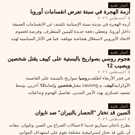
أخبار عامة
أزمة الهجرة في سبتة تعرض انقسامات أوروبا
٥ أغسطس ٢٠٢٦
أزمة الهجرة في مدينة سبتة الإسبانية تكشف عن الانقسامات العميقة
داخل أوروبا، وتعطي دفعة جديدة لليمين المتطرف، وفرصة لخصوم
الاتحاد الأوروبي لاستغلال هشاشة موقفه، فما هي الآثار السياسية لهذه
الأزمة؟
أخبار عامة
هجوم روسي بصواريخ باليستية على كييف يقتل شخصين
ويصيب 12
٥ أغسطس ٢٠٢٦
في فجر الأربعاء أطلقت
روسيا
صواريخ باليستية على العاصمة
الأوكرانية
كييف
، م causing مقتل
شخصين
وإصابة
12
آخرين، وسط
تصعيد عسكري يهدد الأمن المدني. تفاصيل الهجوم وتداعياته.
أخبار عامة
الصين قد تختار "الحصار بالنيران" ضد تايوان
٥ أغسطس ٢٠٢٦
يطرح باحثان سيناريو جديدا لاحتمالات الصراع بين الصين وتايوان، مفاده
أن بكين قد تختار إستراتيجية مختلفة تقوم على استهداف الموانئ