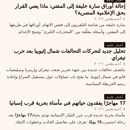
إحالة أوراق سارة خليفة إلى المفتي: ماذا يعني القرار
بحق الإعلامية المصرية؟
٥ أغسطس ٢٠٢٦
سارة خليفة من شاشة التلفزيون إلى قفص الاتهام. أوراقها في طريقها
إلى المفتي، وأسئلة معلّقة بين “المخدرات الكبرى” وشبح الإعدام.
أخبار عامة
تحليل جديد لتحركات التحالفات شمال إثيوبيا بعد حرب
تيغراي
٥ أغسطس ٢٠٢٦
تتكشف تحالفات جديدة بين جبهة تحرير شعب تيغراي وإريتريا وميليشيات
فانو في شمال إثيوبيا، ما يفتح باب تساؤلات حول مستقبل الصراع وإعادة
رسم الخريطة السياسية.
أخبار عامة
17 مهاجرًا يفقدون حياتهم في مأساة بحرية قرب إسبانيا
٥ أغسطس ٢٠٢٦
مأساة بحرية جديدة قرب جزر البليار الإسبانية تودي بحياة
17 مهاجرًا
بعد
رحلة استمرت
15 يومًا
. تعرف على تفاصيل الحادث وخطوات الإنقاذ.