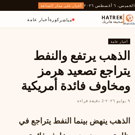
الخميس، ٦ أغسطس ٢٠٢٦
أخبار على مدار الساعة
HATREK
كورة
أخبار عامة
مباشر
صحيفة هاتريك
أخبار عامة
الذهب يرتفع والنفط
يتراجع تصعيد هرمز
ومخاوف فائدة أمريكية
٩ يوليو ٢٠٢٦
·
2 دقيقة قراءة
الذهب ينهض بينما النفط يتراجع في