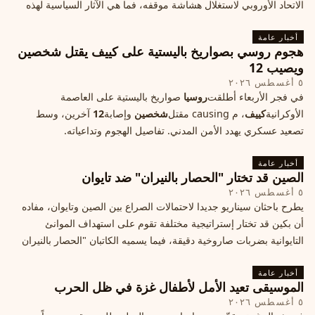
الاتحاد الأوروبي لاستغلال هشاشة موقفه، فما هي الآثار السياسية لهذه
الأزمة؟
أخبار عامة
هجوم روسي بصواريخ باليستية على كييف يقتل شخصين
ويصيب 12
٥ أغسطس ٢٠٢٦
في فجر الأربعاء أطلقت
روسيا
صواريخ باليستية على العاصمة
الأوكرانية
كييف
، م causing مقتل
شخصين
وإصابة
12
آخرين، وسط
تصعيد عسكري يهدد الأمن المدني. تفاصيل الهجوم وتداعياته.
أخبار عامة
الصين قد تختار "الحصار بالنيران" ضد تايوان
٥ أغسطس ٢٠٢٦
يطرح باحثان سيناريو جديدا لاحتمالات الصراع بين الصين وتايوان، مفاده
أن بكين قد تختار إستراتيجية مختلفة تقوم على استهداف الموانئ
التايوانية بضربات صاروخية دقيقة، فيما يسميه الكاتبان "الحصار بالنيران
أخبار عامة
الموسيقى تعيد الأمل لأطفال غزة في ظل الحرب
٥ أغسطس ٢٠٢٦