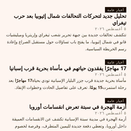
أخبار عامة
تحليل جديد لتحركات التحالفات شمال إثيوبيا بعد حرب
تيغراي
٥ أغسطس ٢٠٢٦
تتكشف تحالفات جديدة بين جبهة تحرير شعب تيغراي وإريتريا وميليشيات
فانو في شمال إثيوبيا، ما يفتح باب تساؤلات حول مستقبل الصراع وإعادة
رسم الخريطة السياسية.
أخبار عامة
17 مهاجرًا يفقدون حياتهم في مأساة بحرية قرب إسبانيا
٥ أغسطس ٢٠٢٦
مأساة بحرية جديدة قرب جزر البليار الإسبانية تودي بحياة
17 مهاجرًا
بعد
رحلة استمرت
15 يومًا
. تعرف على تفاصيل الحادث وخطوات الإنقاذ.
أخبار عامة
أزمة الهجرة في سبتة تعرض انقسامات أوروبا
٥ أغسطس ٢٠٢٦
أزمة الهجرة في مدينة سبتة الإسبانية تكشف عن الانقسامات العميقة
داخل أوروبا، وتعطي دفعة جديدة لليمين المتطرف، وفرصة لخصوم