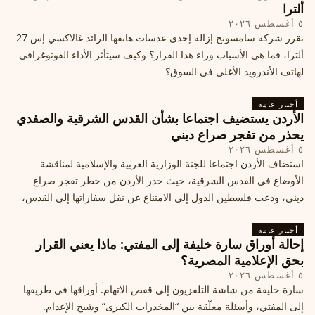
ألترا
٥ أغسطس ٢٠٢٦
تقرر شركة سامسونج إزالة إحدى عدسات هاتفها الرائد غالاكسي إس 27
ألترا، فما هي الأسباب وراء هذا القرار؟ وكيف سيتأثر الأداء الفوتوغرافي
لهاتف الأندرويد الأغلى في السوق؟
أخبار عامة
الأردن يستضيف اجتماعا بشأن القدس الشرقية والصفدي
يحذر من تفجر صراع ديني
٥ أغسطس ٢٠٢٦
استضاف الأردن اجتماعا للجنة الوزارية العربية والإسلامية لمناقشة
الأوضاع في القدس الشرقية، حيث حذر الأردن من خطر تفجر صراع
ديني، ودعت فلسطين الدول إلى الامتناع عن نقل سفاراتها إلى القدس،
ما يزيد التوتر في المنطقة
أخبار عامة
إحالة أوراق سارة خليفة إلى المفتي: ماذا يعني القرار
بحق الإعلامية المصرية؟
٥ أغسطس ٢٠٢٦
سارة خليفة من شاشة التلفزيون إلى قفص الاتهام. أوراقها في طريقها
إلى المفتي، وأسئلة معلّقة بين “المخدرات الكبرى” وشبح الإعدام.