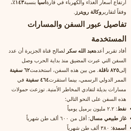
ارتفاع أسعار الغذاء والكهرباء في قارة
آسيا
بنسبة
١٤٣٪
،
وفقاً لتقارير
وكالة رويترز
.
تفاصيل عبور السفن والمسارات
المستخدمة
أفاد تقرير أعده
عبد الله سكر
لصالح قناة الجزيرة أن عدد
السفن التي عبرت المضيق منذ بداية الحرب وصل
إلى
٨٢٥ ناقلة
. من بين هذه السفن، استخدمت
٦٢ سفينة
الممر الدولي الرسمي، بينما استقرت
٤٦٤ سفينة
في
مسارات بديلة لتفادي المخاطر الأمنية. توزعت حمولات
هذه السفن على النحو التالي:
نفط
: ٢.٢ مليون برميل يومياً
غاز طبيعي مسال
: أقل من ٦٠٠ ألف طن شهرياً
أسمدة
: ٣٨٠ ألف طن شهرياً