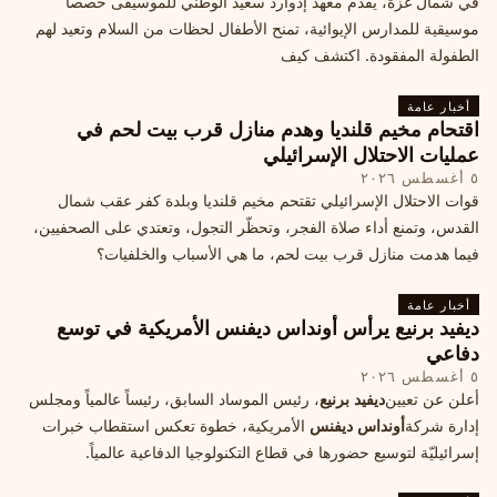
في شمال غزة، يقدّم معهد إدوارد سعيد الوطني للموسيقى حصصاً
موسيقية للمدارس الإيوائية، تمنح الأطفال لحظات من السلام وتعيد لهم
الطفولة المفقودة. اكتشف كيف
أخبار عامة
اقتحام مخيم قلنديا وهدم منازل قرب بيت لحم في
عمليات الاحتلال الإسرائيلي
٥ أغسطس ٢٠٢٦
قوات الاحتلال الإسرائيلي تقتحم مخيم قلنديا وبلدة كفر عقب شمال
القدس، وتمنع أداء صلاة الفجر، وتحظّر التجول، وتعتدي على الصحفيين،
فيما هدمت منازل قرب بيت لحم، ما هي الأسباب والخلفيات؟
أخبار عامة
ديفيد برنيع يرأس أونداس ديفنس الأمريكية في توسع
دفاعي
٥ أغسطس ٢٠٢٦
أعلن عن تعيين
ديفيد برنيع
، رئيس الموساد السابق، رئيساً عالمياً ومجلس
إدارة شركة
أونداس ديفنس
الأمريكية، خطوة تعكس استقطاب خبرات
إسرائيليّة لتوسيع حضورها في قطاع التكنولوجيا الدفاعية عالمياً.