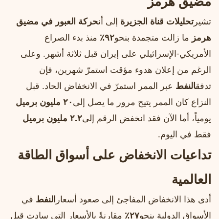
مضيق هرمز
تشير
تحليلات قناة الجزيرة
إلى أن
حركة العبور في مضيق
هرمز
ما زالت متجمدة بنحو
٩٢٪
منذ بدء الصراع
الأمريكي‑الإسرائيلي على إيران قبل ثلاثة أشهر. وعلى
الرغم من إعلان هدوء مؤقت استمرّ شهرين، فإن
تدفق
النفط
عبر الممر استمرّ في الانخفاض الحاد. قبل
النزاع كان الممر يتيح مرور ما يصل إلى
٢٠ مليون برميل
يومياً، أما الآن فقد انخفض الرقم إلى
٢.٢ مليون برميل
فقط في اليوم.
تداعيات الانخفاض على أسواق الطاقة
العالمية
أدى هذا الانخفاض المفاجئ إلى صعود أسعار
النفط
في
الأسواق الدولية بنحو
٢٧٪
مقارنةً بالأسعار التي سادت قبل