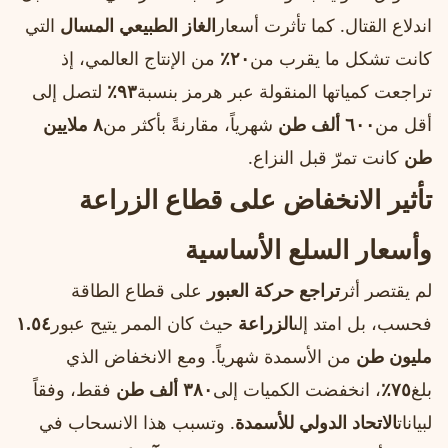
اندلاع القتال. كما تأثرت أسعار
الغاز الطبيعي المسال
التي
كانت تشكل ما يقرب من
٢٠٪
من الإنتاج العالمي، إذ
تراجعت كمياتها المنقولة عبر هرمز بنسبة
٩٣٪
لتصل إلى
أقل من
٦٠٠ ألف طن
شهرياً، مقارنةً بأكثر من
٨ ملايين
طن
كانت تمرّ قبل النزاع.
تأثير الانخفاض على قطاع الزراعة
وأسعار السلع الأساسية
لم يقتصر أثر
تراجع حركة العبور
على قطاع الطاقة
فحسب، بل امتد إلى
الزراعة
حيث كان الممر يتيح عبور
١.٥٤
مليون طن
من الأسمدة شهرياً. ومع الانخفاض الذي
بلغ
٧٥٪
، انخفضت الكميات إلى
٣٨٠ ألف طن
فقط، وفقاً
لبيانات
الاتحاد الدولي للأسمدة
. وتسبب هذا الانسحاب في