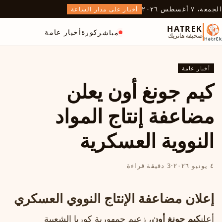
الجمعة، ٧ أغسطس ٢٠٢٦
أخبار على مدار الساعة
HATREK
كورة
أخبار عامة
مباشر
صحيفة هاتريك
أخبار عامة
كيم جونغ أون يعلن
مضاعفة إنتاج المواد
النووية العسكرية
٤ يونيو ٢٠٢٦
·
3 دقيقة قراءة
إعلان مضاعفة الإنتاج النووي العسكري
أعلن
كيم جونغ أون
، زعيم جمهورية كوريا الشعبية