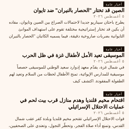
أخبار عامة
الصين قد تختار "الحصار بالنيران" ضد تايوان
٥ أغسطس ٢٠٢٦
يطرح باحثان سيناريو جديدا لاحتمالات الصراع بين الصين وتايوان، مفاده
أن بكين قد تختار إستراتيجية مختلفة تقوم على استهداف الموانئ
التايوانية بضربات صاروخية دقيقة، فيما يسميه الكاتبان "الحصار بالنيران
أخبار عامة
الموسيقى تعيد الأمل لأطفال غزة في ظل الحرب
٥ أغسطس ٢٠٢٦
في شمال غزة، يقدّم معهد إدوارد سعيد الوطني للموسيقى حصصاً
موسيقية للمدارس الإيوائية، تمنح الأطفال لحظات من السلام وتعيد لهم
الطفولة المفقودة. اكتشف كيف
أخبار عامة
اقتحام مخيم قلنديا وهدم منازل قرب بيت لحم في
عمليات الاحتلال الإسرائيلي
٥ أغسطس ٢٠٢٦
قوات الاحتلال الإسرائيلي تقتحم مخيم قلنديا وبلدة كفر عقب شمال
القدس، وتمنع أداء صلاة الفجر، وتحظّر التجول، وتعتدي على الصحفيين،