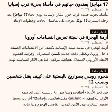
17 مهاجرًا يفقدون حياتهم في مأساة بحرية قرب إسبانيا
٥ أغسطس ٢٠٢٦
مأساة بحرية جديدة قرب جزر البليار الإسبانية تودي بحياة
17 مهاجرًا
بعد
رحلة استمرت
15 يومًا
. تعرف على تفاصيل الحادث وخطوات الإنقاذ.
أخبار عامة
أزمة الهجرة في سبتة تعرض انقسامات أوروبا
٥ أغسطس ٢٠٢٦
أزمة الهجرة في مدينة سبتة الإسبانية تكشف عن الانقسامات العميقة
داخل أوروبا، وتعطي دفعة جديدة لليمين المتطرف، وفرصة لخصوم
الاتحاد الأوروبي لاستغلال هشاشة موقفه، فما هي الآثار السياسية لهذه
الأزمة؟
أخبار عامة
هجوم روسي بصواريخ باليستية على كييف يقتل شخصين
ويصيب 12
٥ أغسطس ٢٠٢٦
في فجر الأربعاء أطلقت
روسيا
صواريخ باليستية على العاصمة
الأوكرانية
كييف
، م causing مقتل
شخصين
وإصابة
12
آخرين، وسط
تصعيد عسكري يهدد الأمن المدني. تفاصيل الهجوم وتداعياته.