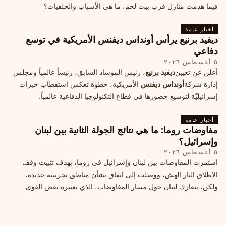
فيما هدمت منازل قرب بيت لحم، ما هي الأسباب والخلفيات؟
أخبار عامة
ديفيد برنيع يرأس أونداس ديفنس الأمريكية في توسع
دفاعي
٥ أغسطس ٢٠٢٦
أعلن عن تعيين
ديفيد برنيع
، رئيس الموساد السابق، رئيساً عالمياً ومجلس
إدارة شركة
أونداس ديفنس
الأمريكية، خطوة تعكس استقطاب خبرات
إسرائيليّة لتوسيع حضورها في قطاع التكنولوجيا الدفاعية عالمياً.
أخبار عامة
مفاوضات روما: ما هي نتائج الجولة الثانية بين لبنان
وإسرائيل؟
٥ أغسطس ٢٠٢٦
استمرت المفاوضات بين لبنان وإسرائيل في روما، بهدف تثبيت وقف
الإطلاق النار الهش، ووصلت إلى اتفاق بشأن مناطق تجريبية جديدة.
ولكن، يتعارك لبنان حول مسار المفاوضات، الذي يعتبره بعض القوى
السياسية مدخلا لمعالجة الملفات العالقة، فيما يرى otros أنها تنازلات
ميدانية.