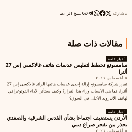
مشاركة:
نسخ الرابط
مقالات ذات صلة
أخبار عامة
سامسونغ تخطط لتقليص عدسات هاتف غالاكسي إس 27
ألترا
٥ أغسطس ٢٠٢٦
تقرر شركة سامسونج إزالة إحدى عدسات هاتفها الرائد غالاكسي إس 27
ألترا، فما هي الأسباب وراء هذا القرار؟ وكيف سيتأثر الأداء الفوتوغرافي
لهاتف الأندرويد الأغلى في السوق؟
أخبار عامة
الأردن يستضيف اجتماعا بشأن القدس الشرقية والصفدي
يحذر من تفجر صراع ديني
٥ أغسطس ٢٠٢٦