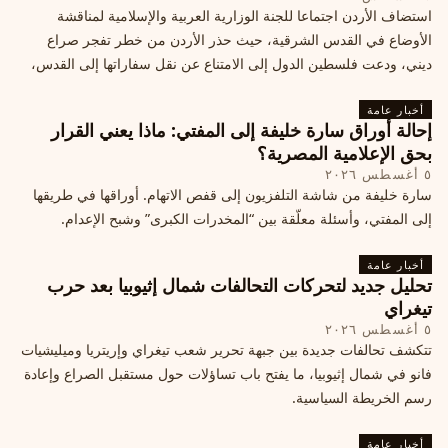
استضاف الأردن اجتماعا للجنة الوزارية العربية والإسلامية لمناقشة
الأوضاع في القدس الشرقية، حيث حذر الأردن من خطر تفجر صراع
ديني، ودعت فلسطين الدول إلى الامتناع عن نقل سفاراتها إلى القدس،
ما يزيد التوتر في المنطقة
أخبار عامة
إحالة أوراق سارة خليفة إلى المفتي: ماذا يعني القرار
بحق الإعلامية المصرية؟
٥ أغسطس ٢٠٢٦
سارة خليفة من شاشة التلفزيون إلى قفص الاتهام. أوراقها في طريقها
إلى المفتي، وأسئلة معلّقة بين “المخدرات الكبرى” وشبح الإعدام.
أخبار عامة
تحليل جديد لتحركات التحالفات شمال إثيوبيا بعد حرب
تيغراي
٥ أغسطس ٢٠٢٦
تتكشف تحالفات جديدة بين جبهة تحرير شعب تيغراي وإريتريا وميليشيات
فانو في شمال إثيوبيا، ما يفتح باب تساؤلات حول مستقبل الصراع وإعادة
رسم الخريطة السياسية.
أخبار عامة