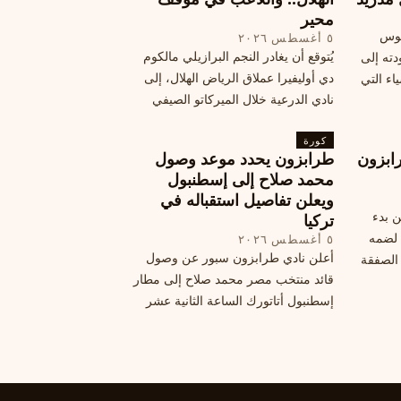
محير
يوس
٥ أغسطس ٢٠٢٦
يُتوقع أن يغادر النجم البرازيلي مالكوم
دته إلى
دي أوليفيرا عملاق الرياض الهلال، إلى
اء التي
نادي الدرعية خلال الميركاتو الصيفي
الحالي. ويتخذ مالكوم موقفًا محيرًا من
كورة
هذا الانتقال، وسط تقارير تفيد أن الهلال
ابزون
طرابزون يحدد موعد وصول
يرحب بفراقته.
محمد صلاح إلى إسطنبول
ويعلن تفاصيل استقباله في
ن بدء
تركيا
 لضمه
٥ أغسطس ٢٠٢٦
أعلن نادي طرابزون سبور عن وصول
الصفقة
قائد منتخب مصر محمد صلاح إلى مطار
إسطنبول أتاتورك الساعة الثانية عشر
ظهرًا يوم الأربعاء، مع تفاصيل العقد
والرواتب ومواعيد المباريات القادمة.
تعرف على كل ما يتعلق بالصفقة
التركية الكبرى.