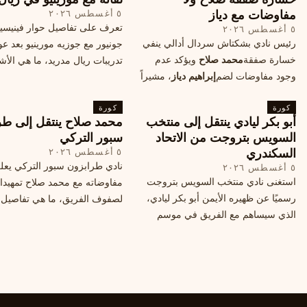
مفاوضات مع دياز
٥ أغسطس ٢٠٢٦
تعرف على تفاصيل حوار فينيس
٥ أغسطس ٢٠٢٦
رئيس نادي بشكتاش سردال أدالي ينفي
جونيور مع جوزيه مورينيو بعد عو
خسارة صفقة
محمد صلاح
ويؤكد عدم
تدريبات ريال مدريد، ما هي الأشي
وجود مفاوضات لضم
إبراهيم دياز
، مشيراً
طلبها منه المدرب البرتغالي؟
إلى خطة النادي المستقبلية ومفاوضات
كورة
محتملة أخرى.
كورة
أبو بكر ليادي ينتقل إلى منتخب
محمد صلاح ينتقل إلى طر
السويس بتروجت من الاتحاد
سبور التركي
السكندري
٥ أغسطس ٢٠٢٦
نادي طرابزون سبور التركي يعل
٥ أغسطس ٢٠٢٦
استغنى نادي منتخب السويس بتروجت
مفاوضاته مع محمد صلاح تمهيدا
رسميًا عن ظهيره الأيمن أبو بكر ليادي،
لصفوف الفريق، ما هي تفاصيل 
الذي سيساهم مع الفريق في موسم
ومتى سيتم الإعلان عنها رسمياً؟
جديد. وتعاقد الاتحاد السكندري مع العديد
من اللاعبين هذا الصيف، منهم ميدو
مصطفى من سموحة.