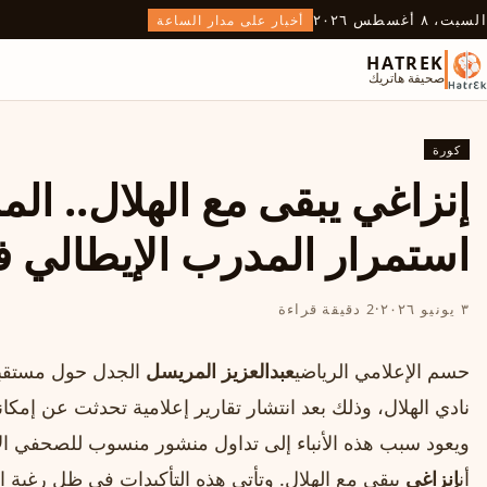
السبت، ٨ أغسطس ٢٠٢٦
أخبار على مدار الساعة
HATREK
صحيفة هاتريك
كورة
إنزاغي يبقى مع الهلال.. ال
استمرار المدرب الإيطالي 
٣ يونيو ٢٠٢٦
·
2 دقيقة قراءة
حسم الإعلامي الرياضي
عبدالعزيز المريسل
الجدل حول مستقبل 
نادي الهلال، وذلك بعد انتشار تقارير إعلامية تحدثت عن إمكاني
ويعود سبب هذه الأنباء إلى تداول منشور منسوب للصحفي الإ
أن
إنزاغي
يبقى مع الهلال. وتأتي هذه التأكيدات في ظل رغبة ال