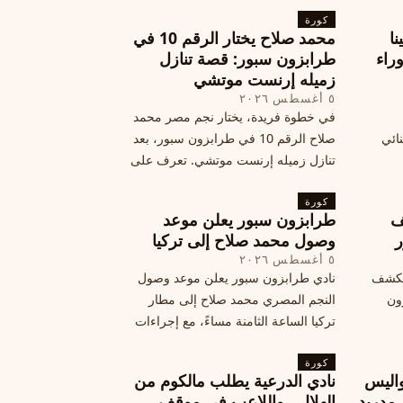
كورة
نا
محمد صلاح يختار الرقم 10 في
ة وراء
طرابزون سبور: قصة تنازل
زميله إرنست موتشي
٥ أغسطس ٢٠٢٦
في خطوة فريدة، يختار نجم مصر محمد
نائي
صلاح الرقم 10 في طرابزون سبور، بعد
تنازل زميله إرنست موتشي. تعرف على
المرتقب
تفاصيل هذه اللفتة الرائعة.
خطوات
كورة
ف
طرابزون سبور يعلن موعد
ر
وصول محمد صلاح إلى تركيا
٥ أغسطس ٢٠٢٦
الكشف
نادي طرابزون سبور يعلن موعد وصول
زون
النجم المصري محمد صلاح إلى مطار
تركيا الساعة الثامنة مساءً، مع إجراءات
أمان وتوجيهات للمتفرجين، وتوقيع عقد
كورة
جديد ومكافآت مالية.
اليس
نادي الدرعية يطلب مالكوم من
 مدريد
الهلال.. واللاعب في موقف