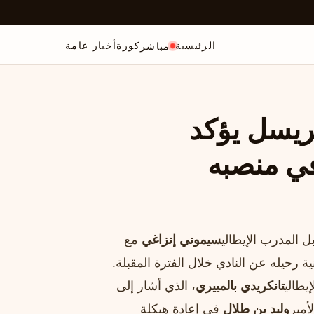
الرئيسية
كورة
أخبار عامة
مباشر
مريسل يؤكد
في منصبه
المدرب الإيطالي
سيموني إنزاغي
مع
ة رحيله عن النادي خلال الفترة المقبلة.
يطالي
تانكريدي بالمييري
، الذي أشار إلى
أمير
وليد بن طلال
في إعادة هيكلة