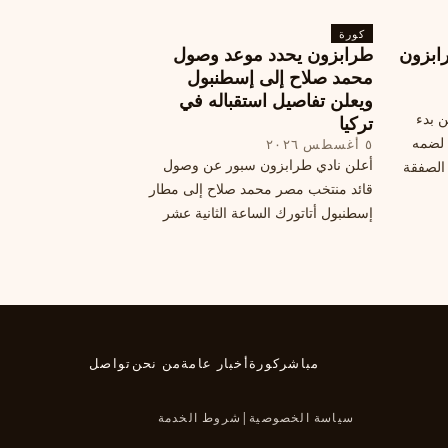
الحالي. ويتخذ مالكوم موقفًا محيرًا من
كورة
هذا الانتقال، وسط تقارير تفيد أن الهلال
ابزون
طرابزون يحدد موعد وصول
يرحب بفراقته.
محمد صلاح إلى إسطنبول
ويعلن تفاصيل استقباله في
ن بدء
تركيا
 لضمه
٥ أغسطس ٢٠٢٦
أعلن نادي طرابزون سبور عن وصول
الصفقة
قائد منتخب مصر محمد صلاح إلى مطار
إسطنبول أتاتورك الساعة الثانية عشر
ظهرًا يوم الأربعاء، مع تفاصيل العقد
والرواتب ومواعيد المباريات القادمة.
تعرف على كل ما يتعلق بالصفقة
التركية الكبرى.
مباشر
كورة
أخبار عامة
من نحن
تواصل
سياسة الخصوصية
|
شروط الخدمة