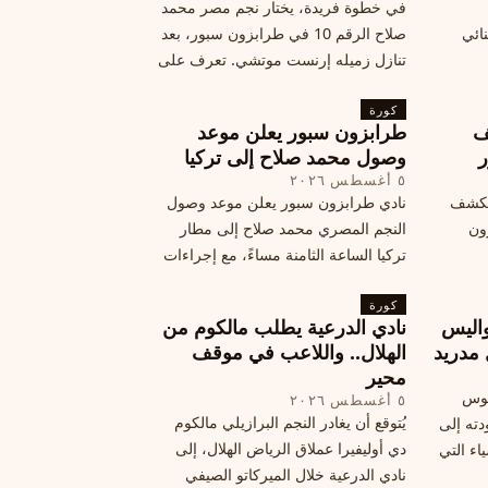
في خطوة فريدة، يختار نجم مصر محمد
نائي
صلاح الرقم 10 في طرابزون سبور، بعد
تنازل زميله إرنست موتشي. تعرف على
المرتقب
تفاصيل هذه اللفتة الرائعة.
خطوات
كورة
ف
طرابزون سبور يعلن موعد
ر
وصول محمد صلاح إلى تركيا
٥ أغسطس ٢٠٢٦
الكشف
نادي طرابزون سبور يعلن موعد وصول
زون
النجم المصري محمد صلاح إلى مطار
تركيا الساعة الثامنة مساءً، مع إجراءات
أمان وتوجيهات للمتفرجين، وتوقيع عقد
كورة
جديد ومكافآت مالية.
اليس
نادي الدرعية يطلب مالكوم من
 مدريد
الهلال.. واللاعب في موقف
محير
يوس
٥ أغسطس ٢٠٢٦
يُتوقع أن يغادر النجم البرازيلي مالكوم
دته إلى
دي أوليفيرا عملاق الرياض الهلال، إلى
اء التي
نادي الدرعية خلال الميركاتو الصيفي