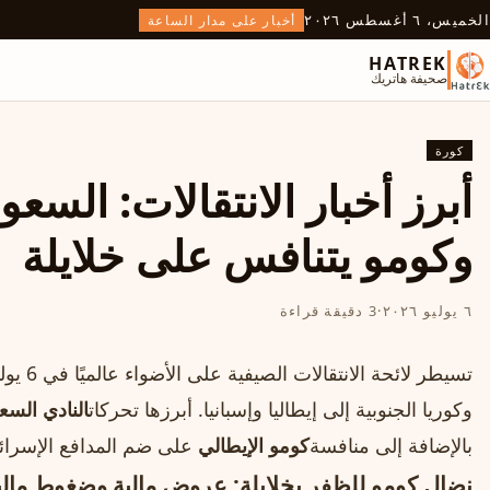
الخميس، ٦ أغسطس ٢٠٢٦
أخبار على مدار الساعة
HATREK
صحيفة هاتريك
كورة
أبرز أخبار الانتقالات: السع
وكومو يتنافس على خلايلة
٦ يوليو ٢٠٢٦
·
3 دقيقة قراءة
وكوريا الجنوبية إلى إيطاليا وإسبانيا. أبرزها تحركات
النادي السع
بالإضافة إلى منافسة
كومو الإيطالي
على ضم المدافع الإسرائي
نضال كومو للظفر بخلايلة: عروض مالية وضغوط مالي