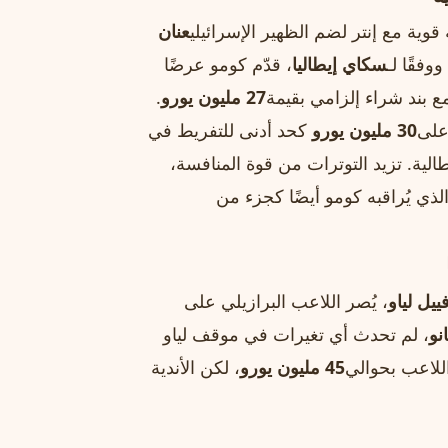
ية مع إنتر لضم الظهير الإسرائيلي
عنان
وفقًا لـ
سكاي إيطاليا
، قدّم كومو عرضًا
مع بند شراء إلزامي بقيمة
27 مليون يورو
.
على
30 مليون يورو
كحد أدنى للتفريط في
يطالية. تزيد التوترات من قوة المنافسة،
الذي يُراقبه كومو أيضًا كجزء من
ييل لياو
، يُصر اللاعب البرازيلي على
نو
، لم تحدث أي تغيرات في موقف لياو
اللاعب بحوالي
45 مليون يورو
، لكن الأندية