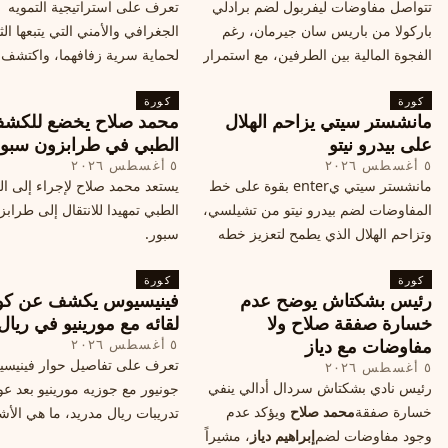
تتواصل مفاوضات ليفربول لضم برادلي
تعرف على استراتيجية التمويه
باركولا من باريس سان جيرمان، رغم
الجغرافي والأمني التي يتبعها الث
الفجوة المالية بين الطرفين، مع استمرار
لحماية سرية زفافهما، واكتشف
المحادثات لتحقيق صفقة ممكنة قبل
التفاصيل الحصرية حول الحفل 
كورة
إغلاق سوق الانتقالات
كورة
في البرتغال، واعرف ما هي ال
مانشستر سيتي يزاحم الهلال
محمد صلاح يخضع للكش
القادمة في هذا الحدث العالمي
على بيدرو نيتو
الطبي في طرابزون سبو
٥ أغسطس ٢٠٢٦
٥ أغسطس ٢٠٢٦
مانشستر سيتي يenter بقوة على خط
يستعد محمد صلاح لإجراء إلى 
المفاوضات لضم بيدرو نيتو من تشيلسي،
الطبي تمهيدا للانتقال إلى طراب
وتزاحم الهلال الذي يطمح لتعزيز خطه
سبور.
الهجومي، ما هي تفاصيل الصفقة؟
كورة
كورة
رئيس بشكتاش يوضح عدم
فينيسيوس يكشف عن كو
خسارة صفقة صلاح ولا
لقائه مع مورينيو في ريال
مفاوضات مع دياز
٥ أغسطس ٢٠٢٦
تعرف على تفاصيل حوار فينيس
٥ أغسطس ٢٠٢٦
رئيس نادي بشكتاش سردال أدالي ينفي
جونيور مع جوزيه مورينيو بعد عو
خسارة صفقة
محمد صلاح
ويؤكد عدم
تدريبات ريال مدريد، ما هي الأشي
وجود مفاوضات لضم
إبراهيم دياز
، مشيراً
طلبها منه المدرب البرتغالي؟