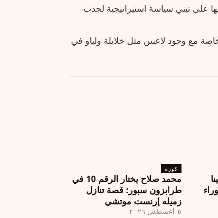
رصها على تبني سياسة استيراتيجية لجذب
 خاصة مع وجود لاعبين مثل خلايلة ولياو في
كورة
نا
محمد صلاح يختار الرقم 10 في
ة وراء
طرابزون سبور: قصة تنازل
زميله إرنست موتشي
٥ أغسطس ٢٠٢٦