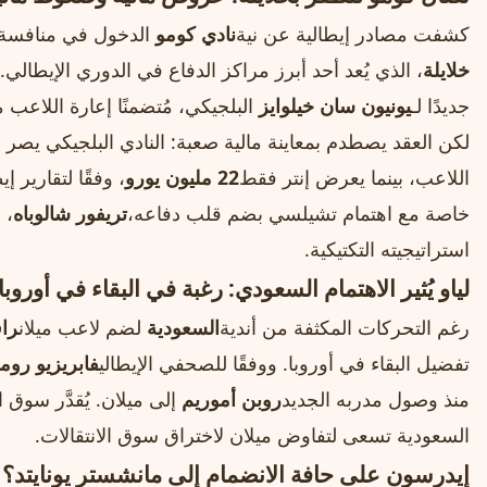
كشفت مصادر إيطالية عن نية
نادي كومو
الدخول في منافسة قو
خلايلة
، الذي يُعد أحد أبرز مراكز الدفاع في الدوري الإيطالي. و
جديدًا لـ
يونيون سان خيلوايز
البلجيكي، مُتضمنًا إعارة اللاعب 
لكن العقد يصطدم بمعاينة مالية صعبة: النادي البلجيكي يصر 
اللاعب، بينما يعرض إنتر فقط
22 مليون يورو
، وفقًا لتقارير إ
خاصة مع اهتمام تشيلسي بضم قلب دفاعه،
تريفور شالوباه
، 
استراتيجيته التكتيكية.
لياو يُثير الاهتمام السعودي: رغبة في البقاء في أوروبا
رغم التحركات المكثفة من أندية
السعودية
لضم لاعب ميلان
راف
تفضيل البقاء في أوروبا. ووفقًا للصحفي الإيطالي
فابريزيو روما
منذ وصول مدربه الجديد
روبن أموريم
إلى ميلان. يُقدَّر سوق 
السعودية تسعى لتفاوض ميلان لاختراق سوق الانتقالات.
إيدرسون على حافة الانضمام إلى مانشستر يونايتد؟