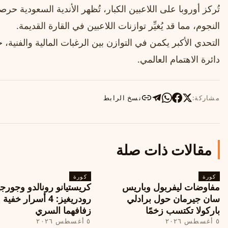
تُركز أوروبا على اللاعبين الكبار، تُظهر الأندية السعودية ح
النجوم، مما قد يُغيِّر توازنات اللاعبين في القارة القديمة.
التحدي الأكبر يكمن في التوازن بين الرغبات المالية والفنية،
دائرة الاهتمام العالمي.
مشاركة:
نسخ الرابط
مقالات ذات صلة
كورة
كورة
مفاوضات ليفربول وباريس
كريستيانو رونالدو وجورجي
سان جيرمان حول برادلي
رودريغيز: 4 أسرار خفي
باركولا تكتسب زخمًا
زفافهما السري
٥ أغسطس ٢٠٢٦
٥ أغسطس ٢٠٢٦