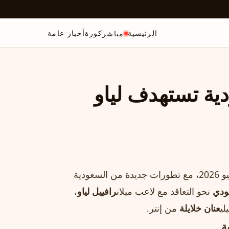
الرئيسية
كورة
أخبار عامة
مباشر
ودية تستهدف لياو
تسيطر لائحة الانتقالات الصيفية على الأضواء عالميًا في 6 يوليو 2026، مع تطورات جديدة من السعودية
ودي
نحو التعاقد مع لاعب ميلان
رافييل لياو
،
لي
عنان خلايلة
من إنتر.
ة