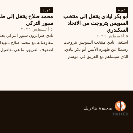
إلى خطة النادي المستقبلية ومفاوضات
كورة
محتملة أخرى.
كورة
أبو بكر ليادي ينتقل إلى منتخب
محمد صلاح ينتقل إلى طر
السويس بتروجت من الاتحاد
سبور التركي
السكندري
٥ أغسطس ٢٠٢٦
نادي طرابزون سبور التركي يعل
٥ أغسطس ٢٠٢٦
استغنى نادي منتخب السويس بتروجت
مفاوضاته مع محمد صلاح تمهيدا
رسميًا عن ظهيره الأيمن أبو بكر ليادي،
لصفوف الفريق، ما هي تفاصيل 
الذي سيساهم مع الفريق في موسم
ومتى سيتم الإعلان عنها رسمياً؟
جديد. وتعاقد الاتحاد السكندري مع العديد
من اللاعبين هذا الصيف، منهم ميدو
مصطفى من سموحة.
صحيفة هاتريك