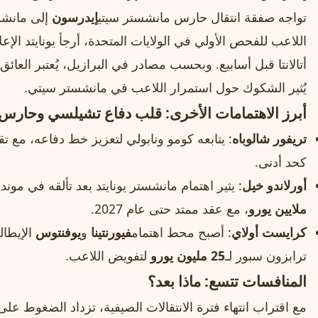
تواجه صفقة انتقال حارس مانشستر سيتي
إيدرسون
إلى مانشست
اللاعب للفحص الأولي في الولايات المتحدة، أرجأ يونايتد ال
أتالانتا قبل أسابيع. وبحسب مصادر في البرازيل، يُعتبر العائق ه
يُثير الشكوك حول استمرار اللاعب في مانشستر سيتي.
أبرز الاهتمامات الأخرى: قلب دفاع تشيلسي وحارس 
تريفور شالوباه
: يتابعه كومو ونابولي لتعزيز خط دفاعه، مع 
كحد أدنى.
أورلاندو خيل
: يثير اهتمام مانشستر يونايتد بعد تألقه في مونديال 2026، حيث يُقدَّر اللاعب الأرجنت
ملايين يورو
، مع عقد ممتد حتى عام 2027.
كرايست أولاي
: أصبح محط اهتمام
فيورنتينا
و
يوفنتوس
الإيطالي
ترابزون سبور لـ
25 مليون يورو
لتفويض اللاعب.
المنافسات تتسع: ماذا بعد؟
مع اقتراب انتهاء فترة الانتقالات الصيفية، تزداد الضغوط على