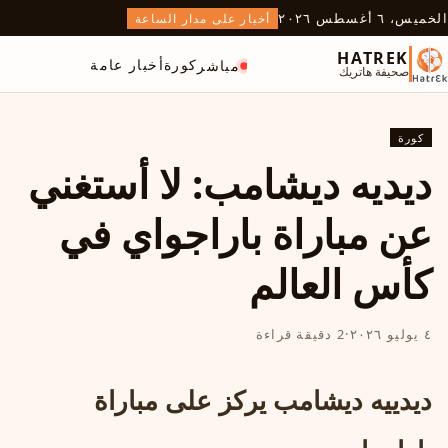
الخميس، ٦ أغسطس ٢٠٢٦
أخبار على مدار الساعة
HATREK
كورة
أخبار عامة
مباشر
صحيفة هاتريك
كورة
ديديه ديشامب: لا أستغني
عن مباراة باراجواي في
كأس العالم
٤ يوليو ٢٠٢٦
·
2 دقيقة قراءة
ديدييه ديشامب يركز على مباراة