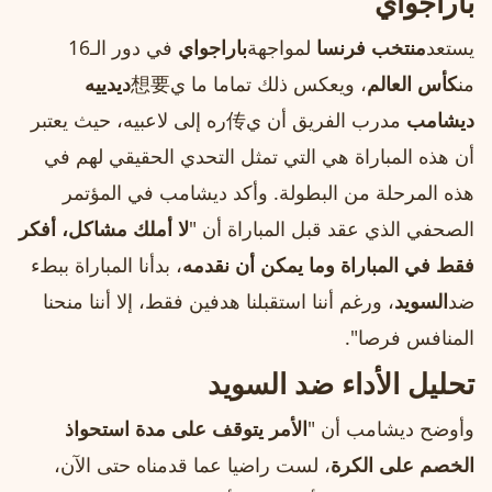
باراجواي
يستعد
منتخب فرنسا
لمواجهة
باراجواي
في دور الـ16
من
كأس العالم
، ويعكس ذلك تماما ما ي想要
ديدييه
ديشامب
مدرب الفريق أن ي传ره إلى لاعبيه، حيث يعتبر
أن هذه المباراة هي التي تمثل التحدي الحقيقي لهم في
هذه المرحلة من البطولة. وأكد ديشامب في المؤتمر
الصحفي الذي عقد قبل المباراة أن "
لا أملك مشاكل، أفكر
فقط في المباراة وما يمكن أن نقدمه
، بدأنا المباراة ببطء
ضد
السويد
، ورغم أننا استقبلنا هدفين فقط، إلا أننا منحنا
المنافس فرصا".
تحليل الأداء ضد السويد
وأوضح ديشامب أن "
الأمر يتوقف على مدة استحواذ
الخصم على الكرة
، لست راضيا عما قدمناه حتى الآن،