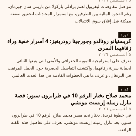
٥ أغسطس ٢٠٢٦
تتواصل مفاوضات ليفربول لضم برادلي باركولا من باريس سان جيرمان،
رغم الفجوة المالية بين الطرفين، مع استمرار المحادثات لتحقيق صفقة
ممكنة قبل إغلاق سوق الانتقالات
كورة
كريستيانو رونالدو وجورجينا رودريغيز: 4 أسرار خفية وراء
زفافهما السري
٥ أغسطس ٢٠٢٦
تعرف على استراتيجية التمويه الجغرافي والأمني التي يتبعها الثنائي
لحماية سرية زفافهما، واكتشف التفاصيل الحصرية حول الحفل المرتقب
في البرتغال، واعرف ما هي الخطوات القادمة في هذا الحدث العالمي
كورة
محمد صلاح يختار الرقم 10 في طرابزون سبور: قصة
تنازل زميله إرنست موتشي
٥ أغسطس ٢٠٢٦
في خطوة فريدة، يختار نجم مصر محمد صلاح الرقم 10 في طرابزون
سبور، بعد تنازل زميله إرنست موتشي. تعرف على تفاصيل هذه اللفتة
الرائعة.