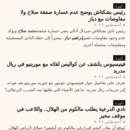
كورة
رئيس بشكتاش يوضح عدم خسارة صفقة صلاح ولا
مفاوضات مع دياز
٥ أغسطس ٢٠٢٦
رئيس نادي بشكتاش سردال أدالي ينفي خسارة صفقة
محمد صلاح
ويؤكد
عدم وجود مفاوضات لضم
إبراهيم دياز
، مشيراً إلى خطة النادي المستقبلية
ومفاوضات محتملة أخرى.
كورة
فينيسيوس يكشف عن كواليس لقائه مع مورينيو في ريال
مدريد
٥ أغسطس ٢٠٢٦
تعرف على تفاصيل حوار فينيسيوس جونيور مع جوزيه مورينيو بعد عودته
إلى تدريبات ريال مدريد، ما هي الأشياء التي طلبها منه المدرب البرتغالي؟
كورة
نادي الدرعية يطلب مالكوم من الهلال.. واللاعب في
موقف محير
٥ أغسطس ٢٠٢٦
يُتوقع أن يغادر النجم البرازيلي مالكوم دي أوليفيرا عملاق الرياض الهلال،