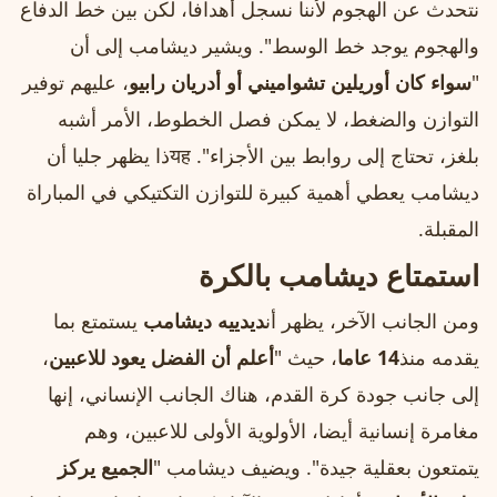
نتحدث عن الهجوم لأننا نسجل أهدافا، لكن بين خط الدفاع
والهجوم يوجد خط الوسط". ويشير ديشامب إلى أن
"
سواء كان أوريلين تشواميني أو أدريان رابيو
، عليهم توفير
التوازن والضغط، لا يمكن فصل الخطوط، الأمر أشبه
بلغز، تحتاج إلى روابط بين الأجزاء". यहذا يظهر جليا أن
ديشامب يعطي أهمية كبيرة للتوازن التكتيكي في المباراة
المقبلة.
استمتاع ديشامب بالكرة
ومن الجانب الآخر، يظهر أن
ديدييه ديشامب
يستمتع بما
يقدمه منذ
14 عاما
، حيث "
أعلم أن الفضل يعود للاعبين
،
إلى جانب جودة كرة القدم، هناك الجانب الإنساني، إنها
مغامرة إنسانية أيضا، الأولوية الأولى للاعبين، وهم
يتمتعون بعقلية جيدة". ويضيف ديشامب "
الجميع يركز