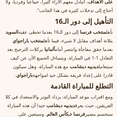
على الأهداف
، أتبادل معهم الآراء كثيرا، جماعيا وفرديا، ولا
أحتاج إلى تدخلات كثيرة في هذا الجانب".
التأهيل إلى دور الـ16
تأهل
منتخب فرنسا
إلى دور الـ16 بعدما تخطى عقبة
السويد
بثلاثة أهداف مقابل لا شيء، فيما تأهل
منتخب باراجواي
بعدما حقق مفاجأة وانتصر أمام
ألمانيا
بركلات الترجيح بعد
التعادل 1-1 في المباراة. ويتساءل الجميع الآن عن كيف
سيتعامل
ديدييه ديشامب
مع هذه المباراة، وهل سيكون
قادرا على إعداد فريقه بشكل جيد لمواجهة
باراجواي
.
التطلع للمباراة القادمة
ومع اقتراب موعد المباراة، يزداد التوتر والاستعداد في كلا
الفريقين، حيث يعرف
ديدييه ديشامب
جيدا أن هذه المباراة
ستحسم مصير
فرنسا
في
كأس العالم
. وسيتعين على