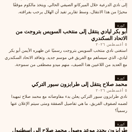
إلى نادي الدرعية خلال الميركاتو الصيفي الحالي. ويتخذ مالكوم موقفًا
محيرًا من هذا الانتقال، وسط تقارير تفيد أن الهلال يرحب بفراقته.
كورة
أبو بكر ليادي ينتقل إلى منتخب السويس بتروجت من
الاتحاد السكندري
٥ أغسطس ٢٠٢٦
استغنى نادي منتخب السويس بتروجت رسميًا عن ظهيره الأيمن أبو بكر
ليادي، الذي سيساهم مع الفريق في موسم جديد. وتعاقد الاتحاد السكندري
مع العديد من اللاعبين هذا الصيف، منهم ميدو مصطفى من سموحة.
كورة
محمد صلاح ينتقل إلى طرابزون سبور التركي
٥ أغسطس ٢٠٢٦
نادي طرابزون سبور التركي يعلن بدء مفاوضاته مع محمد صلاح تمهيدا
لضمه لصفوف الفريق، ما هي تفاصيل الصفقة ومتى سيتم الإعلان عنها
رسمياً؟
كورة
طرابزون يحدد موعد وصول محمد صلاح إلى إسطنبول