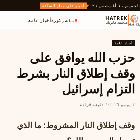
الخميس، ٦ أغسطس ٢٠٢٦
أخبار على مدار الساعة
HATREK
كورة
أخبار عامة
مباشر
صحيفة هاتريك
أخبار عامة
حزب الله يوافق على
وقف إطلاق النار بشرط
التزام إسرائيل
٢ يونيو ٢٠٢٦
·
4 دقيقة قراءة
وقف إطلاق النار المشروط: ما الذي