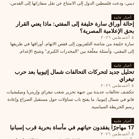
ديني، ودعت فلسطين الدول إلى الامتناع عن نقل سفاراتها إلى القدس،
ما يزيد التوتر في المنطقة
أخبار عامة
إحالة أوراق سارة خليفة إلى المفتي: ماذا يعني القرار
بحق الإعلامية المصرية؟
٥ أغسطس ٢٠٢٦
سارة خليفة من شاشة التلفزيون إلى قفص الاتهام. أوراقها في طريقها
إلى المفتي، وأسئلة معلّقة بين “المخدرات الكبرى” وشبح الإعدام.
أخبار عامة
تحليل جديد لتحركات التحالفات شمال إثيوبيا بعد حرب
تيغراي
٥ أغسطس ٢٠٢٦
تتكشف تحالفات جديدة بين جبهة تحرير شعب تيغراي وإريتريا وميليشيات
فانو في شمال إثيوبيا، ما يفتح باب تساؤلات حول مستقبل الصراع وإعادة
رسم الخريطة السياسية.
أخبار عامة
17 مهاجرًا يفقدون حياتهم في مأساة بحرية قرب إسبانيا
٥ أغسطس ٢٠٢٦