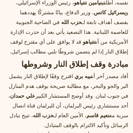
نفسه، أطلق
بنيامين نتنياهو
، رئيس الوزراء الإسرائيلي،
و
يسرائيل كاتس
، وزير الدفاع، بيانًا مشتركًا يهددهما
بقصف أهداف تابعة لـ
حزب الله
في الضاحية الجنوبية
للعاصمة اللبنانية. هذا التصعيد يأتي بعد أن حذرت الإدارة
الأمريكية من أن
نتنياهو
قد لا يوافق على أي مقترح لوقف
إطلاق النار إذا لم يتضمن شروطًا تلبي مطالب إسرائيل.
مبادرة وقف إطلاق النار وشروطها
أفاد مصدر آخر أن
نبيه بري
اقترح وقفًا لإطلاق النار يشمل
البر والجو والبحر، مع مطالبة صريحة بوقف هدم المنازل
في جنوب لبنان. وقد أوضح المستشار الكبير
علي حمدان
،
أحد مستشاري رئيس البرلمان، أن للبرلمان قناة اتصال
سرية مع
نعيم قاسم
، الأمين العام لـ
حزب الله
، تتيح تبادل
الرسائل وتأكيد الالتزام بالوقف المتبادل.