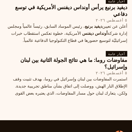
أخبار عامة
ديفيد برنيع يرأس أونداس ديفنس الأمريكية في توسع
دفاعي
٥ أغسطس ٢٠٢٦
أعلن عن تعيين
ديفيد برنيع
، رئيس الموساد السابق، رئيساً عالمياً ومجلس
إدارة شركة
أونداس ديفنس
الأمريكية، خطوة تعكس استقطاب خبرات
إسرائيليّة لتوسيع حضورها في قطاع التكنولوجيا الدفاعية عالمياً.
أخبار عامة
مفاوضات روما: ما هي نتائج الجولة الثانية بين لبنان
وإسرائيل؟
٥ أغسطس ٢٠٢٦
استمرت المفاوضات بين لبنان وإسرائيل في روما، بهدف تثبيت وقف
الإطلاق النار الهش، ووصلت إلى اتفاق بشأن مناطق تجريبية جديدة.
ولكن، يتعارك لبنان حول مسار المفاوضات، الذي يعتبره بعض القوى
السياسية مدخلا لمعالجة الملفات العالقة، فيما يرى otros أنها تنازلات
ميدانية.