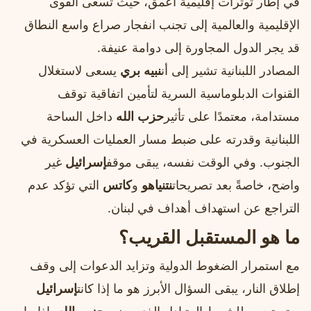
في إطار توترات إقليمية أعمق، حيث تسعى القوى
الإقليمية والعالمية إلى تجنب انفجار صراع واسع النطاق
قد يجر الدول المجاورة إلى دوامة عنيفة.
المصادر اللبنانية تشير إلى أن
نبيه بري
يسعى لاستغلال
القنوات الدبلوماسية السرية لتأمين اتفاقية توقف
مستدامة، معتمدًا على تأثير
حزب الله
داخل الساحة
اللبنانية وقدرته على ضبط مسار العمليات العسكرية في
الجنوب. وفي الوقت نفسه، يبقى موقف
إسرائيل
غير
واضح، خاصةً بعد تصريحات
نتنياهو
و
كاتس
التي تؤكد عدم
التراجع عن استهداف أهداف في لبنان.
ما هو المستقبل القريب؟
مع استمرار الضغوط الدولية وتزايد الدعوات إلى وقف
إطلاق النار، يبقى السؤال الأبرز هو ما إذا كانت
إسرائيل