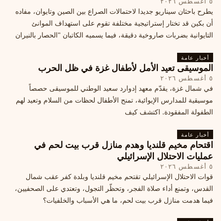
٥ أغسطس ٢٠٢٦
يطرح باحثان سيناريو جديدا لاحتمالات الصراع بين الصين وتايوان، مفاده
أن بكين قد تختار إستراتيجية مختلفة تقوم على استهداف الموانئ
التايوانية بضربات صاروخية دقيقة، فيما يسميه الكاتبان "الحصار بالنيران
أخبار عامة
الموسيقى تعيد الأمل لأطفال غزة في ظل الحرب
٥ أغسطس ٢٠٢٦
في شمال غزة، يقدّم معهد إدوارد سعيد الوطني للموسيقى حصصاً
موسيقية للمدارس الإيوائية، تمنح الأطفال لحظات من السلام وتعيد لهم
الطفولة المفقودة. اكتشف كيف
أخبار عامة
اقتحام مخيم قلنديا وهدم منازل قرب بيت لحم في
عمليات الاحتلال الإسرائيلي
٥ أغسطس ٢٠٢٦
قوات الاحتلال الإسرائيلي تقتحم مخيم قلنديا وبلدة كفر عقب شمال
القدس، وتمنع أداء صلاة الفجر، وتحظّر التجول، وتعتدي على الصحفيين،
فيما هدمت منازل قرب بيت لحم، ما هي الأسباب والخلفيات؟