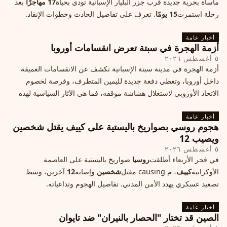
مأساة بحرية جديدة قرب جزر البليار الإسبانية تودي بحياة
17 مهاجرًا
بعد
رحلة استمرت
15 يومًا
. تعرف على تفاصيل الحادث وخطوات الإنقاذ.
أخبار عامة
أزمة الهجرة في سبتة تعرض انقسامات أوروبا
٥ أغسطس ٢٠٢٦
أزمة الهجرة في مدينة سبتة الإسبانية تكشف عن الانقسامات العميقة
داخل أوروبا، وتعطي دفعة جديدة لليمين المتطرف، وفرصة لخصوم
الاتحاد الأوروبي لاستغلال هشاشة موقفه، فما هي الآثار السياسية لهذه
الأزمة؟
أخبار عامة
هجوم روسي بصواريخ باليستية على كييف يقتل شخصين
ويصيب 12
٥ أغسطس ٢٠٢٦
في فجر الأربعاء أطلقت
روسيا
صواريخ باليستية على العاصمة
الأوكرانية
كييف
، م causing مقتل
شخصين
وإصابة
12
آخرين، وسط
تصعيد عسكري يهدد الأمن المدني. تفاصيل الهجوم وتداعياته.
أخبار عامة
الصين قد تختار "الحصار بالنيران" ضد تايوان