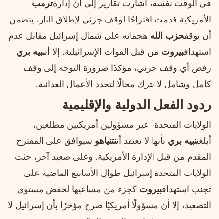
في الوقت نفسه، أشارت تقارير إلى أن إدارة
ترمب
الأمريكية قدمت اقتراحًا لوقف جزئي لإطلاق النار، يتضمن
أن يوقف
حزب الله
هجماته على شمال إسرائيل مقابل عدم
استهداف
بيروت
من قبل القوات الإسرائيلية. إلا أن
نبيه بري
رفض أي وقف جزئي، مؤكدًا ضرورة التوجه إلى وقف
كامل وشامل لا يترك مجالًا لتجدد الأعمال العدائية.
ردود الفعل الدولية والإقليمية
الولايات المتحدة، عبر مسؤولين أمريكيين مطلعين،
أبلغت
نبيه بري
بأنها لا تعتقد أن
نتنياهو
سيوافق على المقترح
المقدم من قبل الإدارة الأمريكية. وعلى صعيد آخر، حثت
الولايات المتحدة إسرائيل طوال الأسابيع الماضية على
تجنب استهداف
بيروت
كجزء من مساعيها لخفض مستوى
التصعيد، إلا أن مسؤولًا أمريكيًا صرح مؤخرًا بأن إسرائيل لا