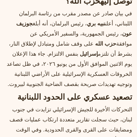
توصل إليه
حزب الله
؟
في بيان صادر عن مصدر مقرب من رئاسة البرلمان
اللبناني، أعلن
نبيه بري
، رئيس البرلمان، أنه أبلغ
جوزيف
عون
، رئيس الجمهورية، والسفير الأمريكي عن
موافقة
حزب الله
على وقف شامل ومتبادل لإطلاق النار،
بشرط أن تلتزم
إسرائيل
بنفس الالتزام. جاء هذا الإعلان
يوم الاثنين الموافق الأول من يونيو ٢٠٢٦، في ظل تصاعد
الخروقات العسكرية الإسرائيلية على الأراضي اللبنانية
وتوجيه تهديدات صريحة بقصف الضاحية الجنوبية لبيروت.
تصعيد عسكري على الحدود اللبنانية
التحركات الأخيرة للجيش الإسرائيلي تزايدت في جنوب
لبنان، حيث سجلت تقارير متعددة ارتكاب عمليات قصف
ومضايقات على القرى والقرى الحدودية. وفي الوقت