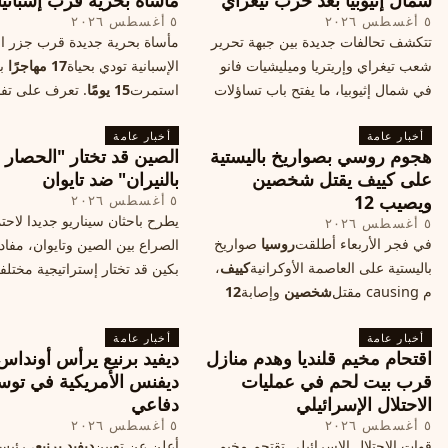
شمال إثيوبيا بعد حرب تيغراي
مأساة بحرية قرب إسبانيا
٥ أغسطس ٢٠٢٦
٥ أغسطس ٢٠٢٦
تتكشف تحالفات جديدة بين جبهة تحرير
مأساة بحرية جديدة قرب جزر الب
شعب تيغراي وإريتريا وميليشيات فانو
الإسبانية تودي بحياة
17 مهاجرًا
بع
في شمال إثيوبيا، ما يفتح باب تساؤلات
استمرت
15 يومًا
. تعرف على تف
حول مستقبل الصراع وإعادة رسم
الحادث وخطوات الإنقاذ.
أخبار عامة
الخريطة السياسية.
أخبار عامة
هجوم روسي بصواريخ باليستية
الصين قد تختار "الحصار
على كييف يقتل شخصين
بالنيران" ضد تايوان
ويصيب 12
٥ أغسطس ٢٠٢٦
يطرح باحثان سيناريو جديدا لاحت
٥ أغسطس ٢٠٢٦
في فجر الأربعاء أطلقت
روسيا
صواريخ
الصراع بين الصين وتايوان، مفاد
باليستية على العاصمة الأوكرانية
كييف
،
بكين قد تختار إستراتيجية مختلف
م causing مقتل
شخصين
وإصابة
12
على استهداف الموانئ التايواني
آخرين، وسط تصعيد عسكري يهدد الأمن
صاروخية دقيقة، فيما يسميه الكا
أخبار عامة
المدني. تفاصيل الهجوم وتداعياته.
أخبار عامة
"الحصار بالنيران
اقتحام مخيم قلنديا وهدم منازل
ديفيد برنيع يرأس أونداس
قرب بيت لحم في عمليات
ديفنس الأمريكية في توس
الاحتلال الإسرائيلي
دفاعي
٥ أغسطس ٢٠٢٦
٥ أغسطس ٢٠٢٦
قوات الاحتلال الإسرائيلي تقتحم مخيم
أعلن عن تعيين
ديفيد برنيع
، رئي