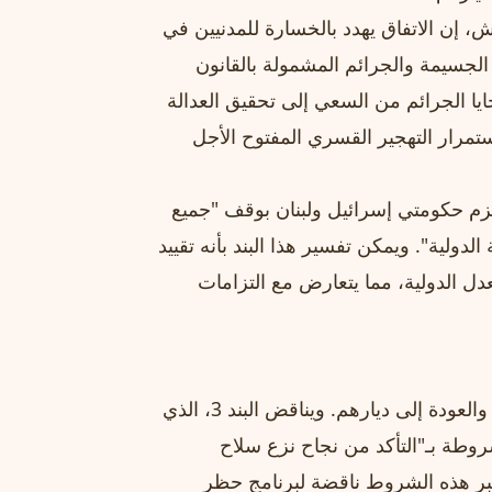
، إن الاتفاق يهدد بالخسارة للمدنيين في
 الجسيمة والجرائم المشمولة بالقانون
يا الجرائم من السعي إلى تحقيق العدالة
استمرار التهجير القسري المفتوح الأجل
بند 13 من الاتفاق، الذي يلزم حكومتي إسرائيل ولبنان بوقف "جميع
الدولية". ويمكن تفسير هذا البند بأنه تقييد
عدل الدولية، مما يتعارض مع التزامات
تجعل بنود الاتفاق تحديًا كبيرًا للضحايا في السعي إلى العدالة والعودة إلى ديارهم. ويناقض البند 3، الذي
طة بـ"التأكد من نجاح نزع سلاح
عتبر هذه الشروط ناقضة لبرنامج حظر