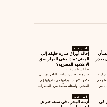
أخبار عامة
بشأن
إحالة أوراق سارة خليفة إلى
 يحذر
المفتي: ماذا يعني القرار بحق
الإعلامية المصرية؟
٥ أغسطس ٢٠٢٦
وزارية
سارة خليفة من شاشة التلفزيون إلى
وضاع في
قفص الاتهام. أوراقها في طريقها إلى
دن من
المفتي، وأسئلة معلّقة بين “المخدرات
فلسطين
الكبرى” وشبح الإعدام.
تها إلى
أخبار عامة
م في
أزمة الهجرة في سبتة تعرض
قة