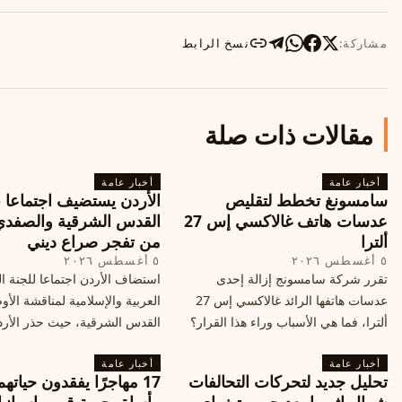
مشاركة:
نسخ الرابط
مقالات ذات صلة
أخبار عامة
أخبار عامة
سامسونغ تخطط لتقليص
الأردن يستضيف اجتماعا 
عدسات هاتف غالاكسي إس 27
القدس الشرقية والصفدي
ألترا
من تفجر صراع ديني
٥ أغسطس ٢٠٢٦
٥ أغسطس ٢٠٢٦
تقرر شركة سامسونج إزالة إحدى
استضاف الأردن اجتماعا للجنة ال
عدسات هاتفها الرائد غالاكسي إس 27
العربية والإسلامية لمناقشة الأ
ألترا، فما هي الأسباب وراء هذا القرار؟
القدس الشرقية، حيث حذر الأر
وكيف سيتأثر الأداء الفوتوغرافي لهاتف
خطر تفجر صراع ديني، ودعت 
أخبار عامة
الأندرويد الأغلى في السوق؟
أخبار عامة
الدول إلى الامتناع عن نقل سفارا
تحليل جديد لتحركات التحالفات
17 مهاجرًا يفقدون حياته
القدس، ما يزيد التوتر في المنط