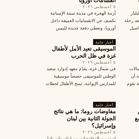
انقسامات أوروبا
٥ أغسطس ٢٠٢٦
ليار
أزمة الهجرة في مدينة سبتة الإسبانية
د رحلة
تكشف عن الانقسامات العميقة داخل
اصيل
أوروبا، وتعطي دفعة جديدة لليمين
المتطرف، وفرصة لخصوم الاتحاد
أخبار عامة
الأوروبي لاستغلال هشاشة موقفه، فما
الموسيقى تعيد الأمل لأطفال
هي الآثار السياسية لهذه الأزمة؟
غزة في ظل الحرب
٥ أغسطس ٢٠٢٦
مالات
في شمال غزة، يقدّم معهد إدوارد سعيد
ه أن
الوطني للموسيقى حصصاً موسيقية
ة تقوم
للمدارس الإيوائية، تمنح الأطفال لحظات
ة بضربات
من السلام وتعيد لهم الطفولة المفقودة.
تبان
اكتشف كيف
أخبار عامة
مفاوضات روما: ما هي نتائج
ع
الجولة الثانية بين لبنان
وإسرائيل؟
٥ أغسطس ٢٠٢٦
س
استمرت المفاوضات بين لبنان وإسرائيل