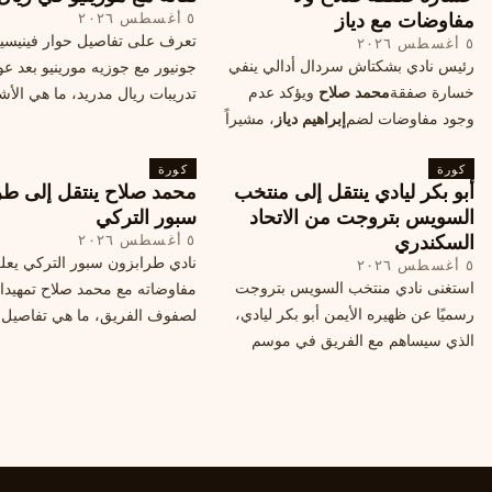
مفاوضات مع دياز
٥ أغسطس ٢٠٢٦
تعرف على تفاصيل حوار فينيس
٥ أغسطس ٢٠٢٦
رئيس نادي بشكتاش سردال أدالي ينفي
جونيور مع جوزيه مورينيو بعد عو
خسارة صفقة
محمد صلاح
ويؤكد عدم
تدريبات ريال مدريد، ما هي الأشي
وجود مفاوضات لضم
إبراهيم دياز
، مشيراً
طلبها منه المدرب البرتغالي؟
إلى خطة النادي المستقبلية ومفاوضات
كورة
محتملة أخرى.
كورة
أبو بكر ليادي ينتقل إلى منتخب
محمد صلاح ينتقل إلى طر
السويس بتروجت من الاتحاد
سبور التركي
السكندري
٥ أغسطس ٢٠٢٦
نادي طرابزون سبور التركي يعل
٥ أغسطس ٢٠٢٦
استغنى نادي منتخب السويس بتروجت
مفاوضاته مع محمد صلاح تمهيدا
رسميًا عن ظهيره الأيمن أبو بكر ليادي،
لصفوف الفريق، ما هي تفاصيل 
الذي سيساهم مع الفريق في موسم
ومتى سيتم الإعلان عنها رسمياً؟
جديد. وتعاقد الاتحاد السكندري مع العديد
من اللاعبين هذا الصيف، منهم ميدو
مصطفى من سموحة.