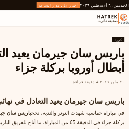
الخميس، ٦ أغسطس ٢٠٢٦
أخبار على مدار الساعة
HATREK
صحيفة هاتريك
كورة
باريس سان جيرمان يعيد الت
أبطال أوروبا بركلة جزاء
٣٠ مايو ٢٠٢٦
·
4 دقيقة قراءة
باريس سان جيرمان يعيد التعادل في نهائي 
في مباراة حماسية شهدت التوتر والندية، نجح
باريس سان جي
بركلة جزاء في الدقيقة 65 من المباراة، ما أتا