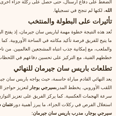
الضغط على دفاع أرسنال، حتى حصل على ركلة جزاء أخرى في الدقيقة 92
الله
، لكنها لم تنجح في تسجيلها.
تأثيرات على البطولة والمنتخب
تُعد هذه النتيجة خطوة مهمة لباريس سان جيرمان، إذ يفتح الب
ما يتيح للفريق فرصة تأكيد مكانته في الساحة الأوروبية. كما
والملعب، مع إمكانية جذب انتباه المشجعين العالميين. من ن
خططهم الفنية، مع التركيز على تحسين دفاعهم في اللحظات
تطلعات باريس سان جيرمان للنهائي
يعد النهائي القادم مباراة حاسمة، حيث يواجه باريس سان جير
اللقب الأوروبي. يخطط المدرب
سيرجي بوجار
لتعزيز حواجز ال
سرعة الهجمات العكسية. كما يركز الفريق على تعزيز التوازن 
استغلال الفرص في ركلات الجزاء، ما يبرز أهمية دور
عثمان د
سيرجي بوجار، مدرب باريس سان جيرمان
: