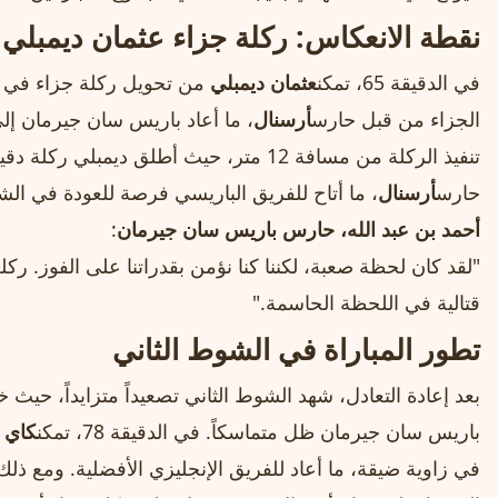
نقطة الانعكاس: ركلة جزاء عثمان ديمبلي
في الدقيقة 65، تمكن
عثمان ديمبلي
من تحويل ركلة جزاء في من
الجزاء من قبل حارس
أرسنال
، ما أعاد باريس سان جيرمان إلى ا
تنفيذ الركلة من مسافة 12 متر، حيث أطلق ديم
حارس
أرسنال
، ما أتاح للفريق الباريسي فرصة للعودة في الش
أحمد بن عبد الله، حارس باريس سان جيرمان
:
"لقد كان لحظة صعبة، لكننا كنا نؤمن بقدراتنا على الفوز. ركلة
قتالية في اللحظة الحاسمة."
تطور المباراة في الشوط الثاني
بعد إعادة التعادل، شهد الشوط الثاني تصعيداً متزايداً، حيث 
باريس سان جيرمان ظل متماسكاً. في الدقيقة 78، تمكن
كاي ه
في زاوية ضيقة، ما أعاد للفريق الإنجليزي الأفضلية. ومع ذ