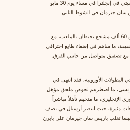
. حدث اللقاء في ملعب مانشستر سيتي في إنجلترا في مساء يوم 30 مايو
شهد ملعب مانشستر سيتي حضوراً هائلاً، حيث تجمع أكثر من 60 ألف مشجع يحيطان بالملعب، مع
خفيفة، ما ساهم في إضفاء طابع احترافي
، مع تصفيق متواصل من جانبي الفرق.
 البطولات الأوروبية، فقد انتهى في
لدوري الفرنسي، ما اضطرهم لخوض ملحق مؤهل
ي الإنجليزي، ما منحهم تأهلاً مباشراً
قاءات مثيرة، حيث انتصر أرسنال في نصف
1 في مجموع المباراتين، بينما تغلب باريس سان جيرمان على بايرن