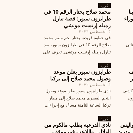
كورة
نا
محمد صلاح يختار الرقم 10 في
ة وراء
طرابزون سبور: قصة تنازل
زميله إرنست موتشي
٥ أغسطس ٢٠٢٦
في خطوة فريدة، يختار نجم مصر محمد
نائي
صلاح الرقم 10 في طرابزون سبور، بعد
تنازل زميله إرنست موتشي. تعرف على
المرتقب
تفاصيل هذه اللفتة الرائعة.
خطوات
كورة
ف
طرابزون سبور يعلن موعد
ر
وصول محمد صلاح إلى تركيا
٥ أغسطس ٢٠٢٦
الكشف
نادي طرابزون سبور يعلن موعد وصول
زون
النجم المصري محمد صلاح إلى مطار
تركيا الساعة الثامنة مساءً، مع إجراءات
أمان وتوجيهات للمتفرجين، وتوقيع عقد
كورة
جديد ومكافآت مالية.
اليس
نادي الدرعية يطلب مالكوم من
 مدريد
الهلال.. واللاعب في موقف