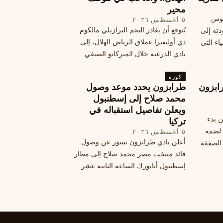
محير
يوس
٥ أغسطس ٢٠٢٦
يُتوقع أن يغادر النجم البرازيلي مالكوم
دته إلى
دي أوليفيرا عملاق الرياض الهلال، إلى
اء التي
نادي الدرعية خلال الميركاتو الصيفي
الحالي. ويتخذ مالكوم موقفًا محيرًا من
كورة
هذا الانتقال، وسط تقارير تفيد أن الهلال
ابزون
طرابزون يحدد موعد وصول
يرحب بفراقته.
محمد صلاح إلى إسطنبول
ويعلن تفاصيل استقباله في
ن بدء
تركيا
 لضمه
٥ أغسطس ٢٠٢٦
أعلن نادي طرابزون سبور عن وصول
الصفقة
قائد منتخب مصر محمد صلاح إلى مطار
إسطنبول أتاتورك الساعة الثانية عشر
ظهرًا يوم الأربعاء، مع تفاصيل العقد
والرواتب ومواعيد المباريات القادمة.
تعرف على كل ما يتعلق بالصفقة
التركية الكبرى.