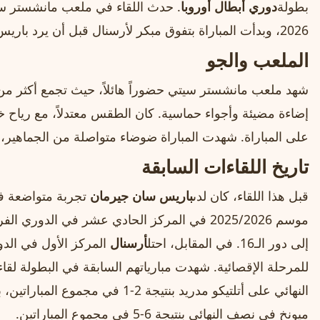
بطولة
دوري أبطال أوروبا
2026، وبدأت المباراة بتفوق مبكر لأرسنال قبل أن يرد باريس سان جيرمان في الشوط الثاني.
الملعب والجو
إضاءة مضيئة وأجواء حماسية. كان الطقس معتدلاً، مع رياح 
على المباراة. شهدت المباراة ضوضاء متواصلة من الجماهير
تاريخ اللقاءات السابقة
قبل هذا اللقاء، كان لدى
باريس سان جيرمان
تجربة متواضعة في
موسم 2025/2026 في المركز الحادي عشر في ا
إلى دور الـ16. في المقابل، احتل
أرسنال
المركز الأول في الدور
للمرحلة الإقصائية. شهدت مبارياتهم السابقة في البطولة ل
النهائي على أتلتيكو مدريد بنتيجة 2-
ميونخ في نصف النهائي بنتيجة 6-5 في مجموع المباراتين.