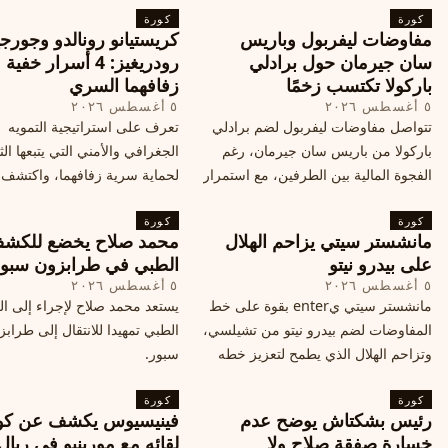
كورة
كورة
مفاوضات ليفربول وباريس
كريستيانو رونالدو وجورجي
سان جيرمان حول برادلي
رودريغيز: 4 أسرار خفي
باركولا تكتسب زخمًا
زفافهما السري
٥ أغسطس ٢٠٢٦
٥ أغسطس ٢٠٢٦
تتواصل مفاوضات ليفربول لضم برادلي
تعرف على استراتيجية التمويه
باركولا من باريس سان جيرمان، رغم
الجغرافي والأمني التي يتبعها الث
الفجوة المالية بين الطرفين، مع استمرار
لحماية سرية زفافهما، واكتشف
المحادثات لتحقيق صفقة ممكنة قبل
التفاصيل الحصرية حول الحفل 
كورة
إغلاق سوق الانتقالات
كورة
في البرتغال، واعرف ما هي ال
مانشستر سيتي يزاحم الهلال
محمد صلاح يخضع للكش
القادمة في هذا الحدث العالمي
على بيدرو نيتو
الطبي في طرابزون سبو
٥ أغسطس ٢٠٢٦
٥ أغسطس ٢٠٢٦
مانشستر سيتي يenter بقوة على خط
يستعد محمد صلاح لإجراء إلى 
المفاوضات لضم بيدرو نيتو من تشيلسي،
الطبي تمهيدا للانتقال إلى طراب
وتزاحم الهلال الذي يطمح لتعزيز خطه
سبور.
الهجومي، ما هي تفاصيل الصفقة؟
كورة
كورة
رئيس بشكتاش يوضح عدم
فينيسيوس يكشف عن كو
خسارة صفقة صلاح ولا
لقائه مع مورينيو في ريال