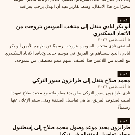
محيرًا من هذا الانتقال، وسط تقارير تفيد أن الهلال يرحب بفراقته.
كورة
أبو بكر ليادي ينتقل إلى منتخب السويس بتروجت من
الاتحاد السكندري
٥ أغسطس ٢٠٢٦
استغنى نادي منتخب السويس بتروجت رسميًا عن ظهيره الأيمن أبو بكر
ليادي، الذي سيساهم مع الفريق في موسم جديد. وتعاقد الاتحاد السكندري
مع العديد من اللاعبين هذا الصيف، منهم ميدو مصطفى من سموحة.
كورة
محمد صلاح ينتقل إلى طرابزون سبور التركي
٥ أغسطس ٢٠٢٦
نادي طرابزون سبور التركي يعلن بدء مفاوضاته مع محمد صلاح تمهيدا
لضمه لصفوف الفريق، ما هي تفاصيل الصفقة ومتى سيتم الإعلان عنها
رسمياً؟
كورة
طرابزون يحدد موعد وصول محمد صلاح إلى إسطنبول
ويعلن تفاصيل استقباله في تركيا