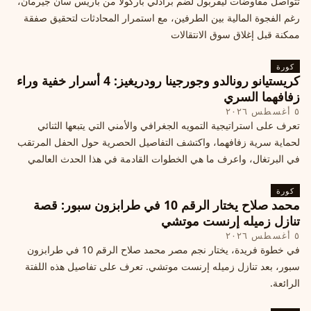
تتواصل مفاوضات ليفربول لضم برادلي باركولا من باريس سان جيرمان،
رغم الفجوة المالية بين الطرفين، مع استمرار المحادثات لتحقيق صفقة
ممكنة قبل إغلاق سوق الانتقالات
كورة
كريستيانو رونالدو وجورجينا رودريغيز: 4 أسرار خفية وراء
زفافهما السري
٥ أغسطس ٢٠٢٦
تعرف على استراتيجية التمويه الجغرافي والأمني التي يتبعها الثنائي
لحماية سرية زفافهما، واكتشف التفاصيل الحصرية حول الحفل المرتقب
في البرتغال، واعرف ما هي الخطوات القادمة في هذا الحدث العالمي
كورة
محمد صلاح يختار الرقم 10 في طرابزون سبور: قصة
تنازل زميله إرنست موتشي
٥ أغسطس ٢٠٢٦
في خطوة فريدة، يختار نجم مصر محمد صلاح الرقم 10 في طرابزون
سبور، بعد تنازل زميله إرنست موتشي. تعرف على تفاصيل هذه اللفتة
الرائعة.