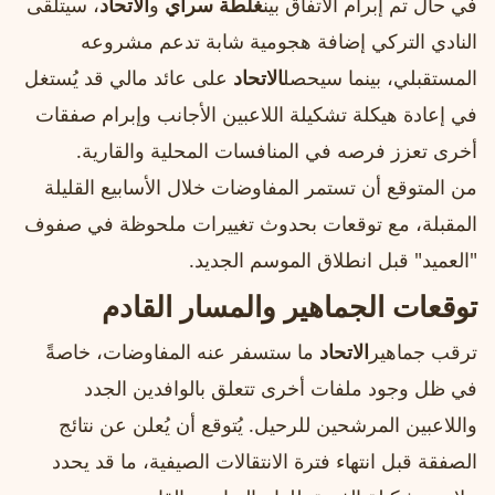
في حال تم إبرام الاتفاق بين
غلطة سراي
و
الاتحاد
، سيتلقى
النادي التركي إضافة هجومية شابة تدعم مشروعه
المستقبلي، بينما سيحصل
الاتحاد
على عائد مالي قد يُستغل
في إعادة هيكلة تشكيلة اللاعبين الأجانب وإبرام صفقات
أخرى تعزز فرصه في المنافسات المحلية والقارية.
من المتوقع أن تستمر المفاوضات خلال الأسابيع القليلة
المقبلة، مع توقعات بحدوث تغييرات ملحوظة في صفوف
"العميد" قبل انطلاق الموسم الجديد.
توقعات الجماهير والمسار القادم
ترقب جماهير
الاتحاد
ما ستسفر عنه المفاوضات، خاصةً
في ظل وجود ملفات أخرى تتعلق بالوافدين الجدد
واللاعبين المرشحين للرحيل. يُتوقع أن يُعلن عن نتائج
الصفقة قبل انتهاء فترة الانتقالات الصيفية، ما قد يحدد