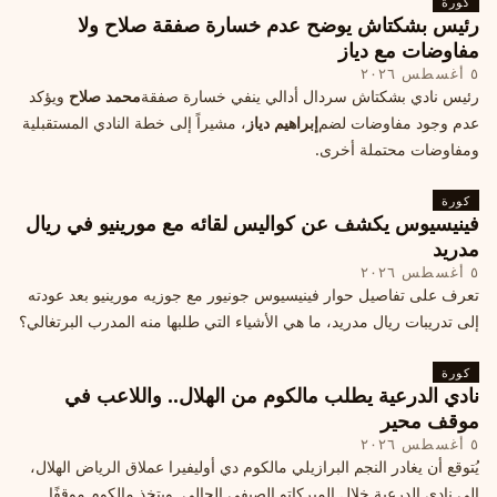
كورة
رئيس بشكتاش يوضح عدم خسارة صفقة صلاح ولا
مفاوضات مع دياز
٥ أغسطس ٢٠٢٦
رئيس نادي بشكتاش سردال أدالي ينفي خسارة صفقة
محمد صلاح
ويؤكد
عدم وجود مفاوضات لضم
إبراهيم دياز
، مشيراً إلى خطة النادي المستقبلية
ومفاوضات محتملة أخرى.
كورة
فينيسيوس يكشف عن كواليس لقائه مع مورينيو في ريال
مدريد
٥ أغسطس ٢٠٢٦
تعرف على تفاصيل حوار فينيسيوس جونيور مع جوزيه مورينيو بعد عودته
إلى تدريبات ريال مدريد، ما هي الأشياء التي طلبها منه المدرب البرتغالي؟
كورة
نادي الدرعية يطلب مالكوم من الهلال.. واللاعب في
موقف محير
٥ أغسطس ٢٠٢٦
يُتوقع أن يغادر النجم البرازيلي مالكوم دي أوليفيرا عملاق الرياض الهلال،
إلى نادي الدرعية خلال الميركاتو الصيفي الحالي. ويتخذ مالكوم موقفًا