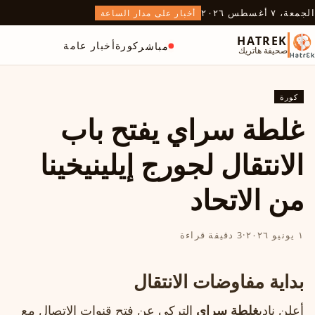
الجمعة، ٧ أغسطس ٢٠٢٦
أخبار على مدار الساعة
HATREK
كورة
أخبار عامة
مباشر
صحيفة هاتريك
كورة
غلطة سراي يفتح باب
الانتقال لجورج إيلينيخينا
من الاتحاد
١ يونيو ٢٠٢٦
·
3 دقيقة قراءة
بداية مفاوضات الانتقال
أعلن نادي
غلطة سراي
التركي عن فتح قنوات الاتصال مع