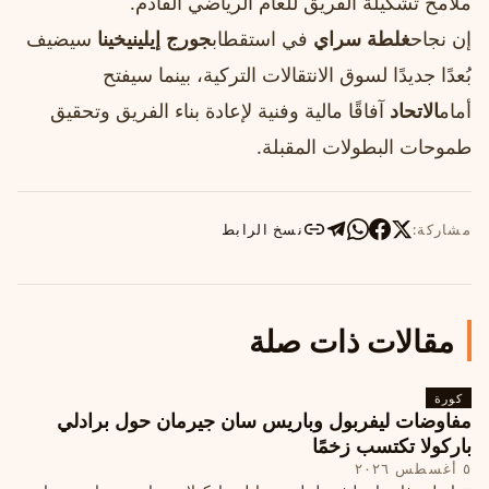
ملامح تشكيلة الفريق للعام الرياضي القادم.
إن نجاح
غلطة سراي
في استقطاب
جورج إيلينيخينا
سيضيف
بُعدًا جديدًا لسوق الانتقالات التركية، بينما سيفتح
أمام
الاتحاد
آفاقًا مالية وفنية لإعادة بناء الفريق وتحقيق
طموحات البطولات المقبلة.
مشاركة:
نسخ الرابط
مقالات ذات صلة
كورة
مفاوضات ليفربول وباريس سان جيرمان حول برادلي
باركولا تكتسب زخمًا
٥ أغسطس ٢٠٢٦