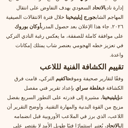
إدارة نادي
الاتحاد
السعودي بهدف التفاوض على انتقال
المهاجم الشاب
جورج إيلينيخينا
خلال فترة الانتقالات الصيفية
٢٠٢٦. جاء هذا الإعلان بعد حصول المدرب
أوكان بوروك
على موافقة كاملة للصفقة، ما يعكس رغبة النادي التركي
في تعزيز خطه الهجومي بعنصر شاب يمتلك إمكانات
واعدة.
تقييم الكشافة الفنية لللاعب
وفقًا لتقارير صحيفة وموقع
تاكفيم
التركي، قامت فرق
الكشافة في
غلطة سراي
بإعداد تقرير فني مفصل
عن
إيلينيخينا
، مشيرة إلى قدرته على التطور السريع بفضل
مزيج من القوة البدنية والمهارة التقنية. وأوضح التقرير أن
اللاعب، الذي برز في الملاعب الأوروبية قبل انضمامه
إلى
الاتحاد
، يُعتبر استثمارًا فنيًا طويل الأمد لا يقتصر على