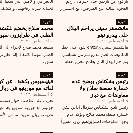
باركولا من باريس سان جيرمان، رغم
الجغرافي والأمني التي يتبعها الث
الفجوة المالية بين الطرفين، مع استمرار
لحماية سرية زفافهما، واكتشف
المحادثات لتحقيق صفقة ممكنة قبل
التفاصيل الحصرية حول الحفل 
كورة
إغلاق سوق الانتقالات
كورة
في البرتغال، واعرف ما هي ال
مانشستر سيتي يزاحم الهلال
محمد صلاح يخضع للكش
القادمة في هذا الحدث العالمي
على بيدرو نيتو
الطبي في طرابزون سبو
٥ أغسطس ٢٠٢٦
٥ أغسطس ٢٠٢٦
مانشستر سيتي يenter بقوة على خط
يستعد محمد صلاح لإجراء إلى 
المفاوضات لضم بيدرو نيتو من تشيلسي،
الطبي تمهيدا للانتقال إلى طراب
وتزاحم الهلال الذي يطمح لتعزيز خطه
سبور.
الهجومي، ما هي تفاصيل الصفقة؟
كورة
كورة
رئيس بشكتاش يوضح عدم
فينيسيوس يكشف عن كو
خسارة صفقة صلاح ولا
لقائه مع مورينيو في ريال
مفاوضات مع دياز
٥ أغسطس ٢٠٢٦
تعرف على تفاصيل حوار فينيس
٥ أغسطس ٢٠٢٦
رئيس نادي بشكتاش سردال أدالي ينفي
جونيور مع جوزيه مورينيو بعد عو
خسارة صفقة
محمد صلاح
ويؤكد عدم
تدريبات ريال مدريد، ما هي الأشي
وجود مفاوضات لضم
إبراهيم دياز
، مشيراً
طلبها منه المدرب البرتغالي؟
إلى خطة النادي المستقبلية ومفاوضات