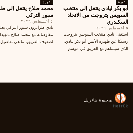
كورة
محتملة أخرى.
كورة
أبو بكر ليادي ينتقل إلى منتخب
محمد صلاح ينتقل إلى طر
السويس بتروجت من الاتحاد
سبور التركي
السكندري
٥ أغسطس ٢٠٢٦
نادي طرابزون سبور التركي يعل
٥ أغسطس ٢٠٢٦
استغنى نادي منتخب السويس بتروجت
مفاوضاته مع محمد صلاح تمهيدا
رسميًا عن ظهيره الأيمن أبو بكر ليادي،
لصفوف الفريق، ما هي تفاصيل 
الذي سيساهم مع الفريق في موسم
ومتى سيتم الإعلان عنها رسمياً؟
جديد. وتعاقد الاتحاد السكندري مع العديد
من اللاعبين هذا الصيف، منهم ميدو
مصطفى من سموحة.
صحيفة هاتريك