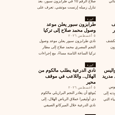
نائي
صلاح الرقم 10 في طرابزون سبور، بعد
تنازل زميله إرنست موتشي. تعرف على
المرتقب
تفاصيل هذه اللفتة الرائعة.
خطوات
كورة
ف
طرابزون سبور يعلن موعد
ر
وصول محمد صلاح إلى تركيا
٥ أغسطس ٢٠٢٦
الكشف
نادي طرابزون سبور يعلن موعد وصول
زون
النجم المصري محمد صلاح إلى مطار
تركيا الساعة الثامنة مساءً، مع إجراءات
أمان وتوجيهات للمتفرجين، وتوقيع عقد
كورة
جديد ومكافآت مالية.
اليس
نادي الدرعية يطلب مالكوم من
 مدريد
الهلال.. واللاعب في موقف
محير
يوس
٥ أغسطس ٢٠٢٦
يُتوقع أن يغادر النجم البرازيلي مالكوم
دته إلى
دي أوليفيرا عملاق الرياض الهلال، إلى
اء التي
نادي الدرعية خلال الميركاتو الصيفي
الحالي. ويتخذ مالكوم موقفًا محيرًا من