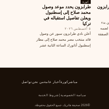
كورة
هذا الانتقال، وسط تقارير تفيد أن الهلال
ابزون
طرابزون يحدد موعد وصول
يرحب بفراقته.
محمد صلاح إلى إسطنبول
ويعلن تفاصيل استقباله في
ن بدء
تركيا
 لضمه
٥ أغسطس ٢٠٢٦
أعلن نادي طرابزون سبور عن وصول
الصفقة
قائد منتخب مصر محمد صلاح إلى مطار
إسطنبول أتاتورك الساعة الثانية عشر
ظهرًا يوم الأربعاء، مع تفاصيل العقد
والرواتب ومواعيد المباريات القادمة.
تعرف على كل ما يتعلق بالصفقة
التركية الكبرى.
مباشر
كورة
أخبار عامة
من نحن
تواصل
سياسة الخصوصية
|
شروط الخدمة
©2026 صحيفة هاتريك. جميع الحقوق محفوظة.