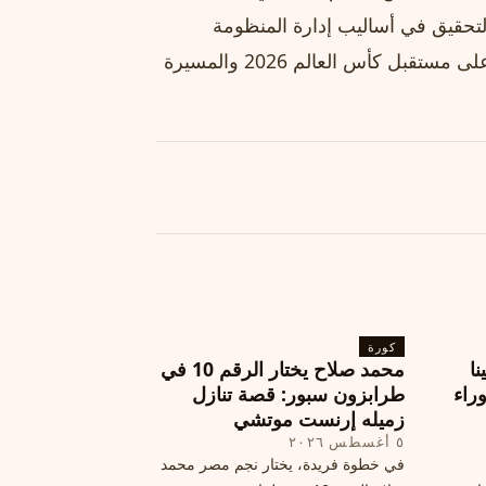
والتحقيق في أساليب إدارة المنظومة
الدولية. وسيشكل التطورات القادمة في القضية تأثيراً كبيراً على مستقبل كأس العالم 2026 والمسيرة
كورة
نا
محمد صلاح يختار الرقم 10 في
ة وراء
طرابزون سبور: قصة تنازل
زميله إرنست موتشي
٥ أغسطس ٢٠٢٦
في خطوة فريدة، يختار نجم مصر محمد