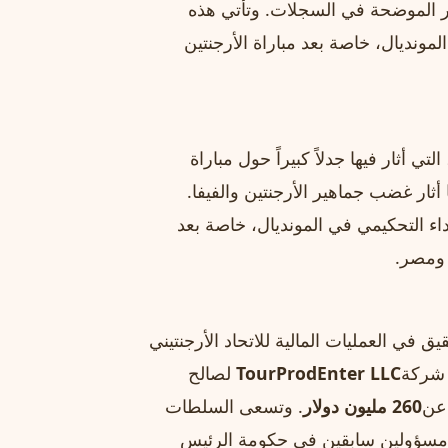
غير الموضحة في السجلات. وتأتي هذه
مونديال، خاصة بعد مباراة الأرجنتين
التي أثار فيها جدلاً كبيراً حول مباراة
ثار غضب جماهير الأرجنتين والفيفا.
ء التحكيمي في المونديال، خاصة بعد
 ومصر.
ق في العمليات المالية للاتحاد الأرجنتيني
ا شركة
TourProdEnter LLC
لصالح
 عن
260 مليون دولار
. وتسعى السلطات
 مسؤولين سابقين في حكومة الرئيس