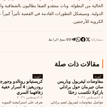
الحالية من البطولة. وبات منتقدو الفيفا يطالبون بالشفافية 
الكروية للأرجنتين.
مشاركة:
نسخ الرابط
مقالات ذات صلة
كورة
كورة
مفاوضات ليفربول وباريس
كريستيانو رونالدو وجورجي
سان جيرمان حول برادلي
رودريغيز: 4 أسرار خفي
باركولا تكتسب زخمًا
زفافهما السري
٥ أغسطس ٢٠٢٦
٥ أغسطس ٢٠٢٦
تتواصل مفاوضات ليفربول لضم برادلي
تعرف على استراتيجية التمويه