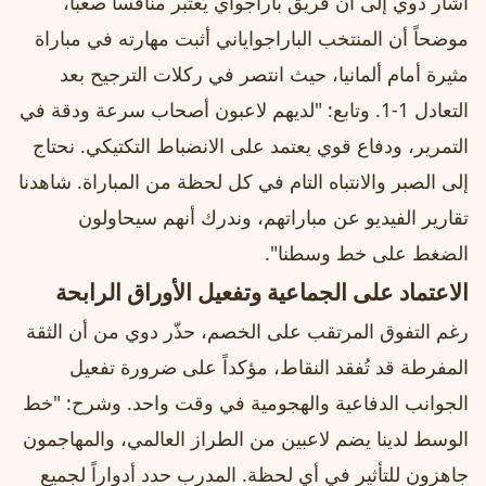
أشار دوي إلى أن فريق باراجواي يُعتبر منافساً صعباً،
موضحاً أن المنتخب الباراجواياني أثبت مهارته في مباراة
مثيرة أمام ألمانيا، حيث انتصر في ركلات الترجيح بعد
التعادل 1-1. وتابع: "لديهم لاعبون أصحاب سرعة ودقة في
التمرير، ودفاع قوي يعتمد على الانضباط التكتيكي. نحتاج
إلى الصبر والانتباه التام في كل لحظة من المباراة. شاهدنا
تقارير الفيديو عن مباراتهم، وندرك أنهم سيحاولون
الضغط على خط وسطنا".
الاعتماد على الجماعية وتفعيل الأوراق الرابحة
رغم التفوق المرتقب على الخصم، حذّر دوي من أن الثقة
المفرطة قد تُفقد النقاط، مؤكداً على ضرورة تفعيل
الجوانب الدفاعية والهجومية في وقت واحد. وشرح: "خط
الوسط لدينا يضم لاعبين من الطراز العالمي، والمهاجمون
جاهزون للتأثير في أي لحظة. المدرب حدد أدواراً لجميع