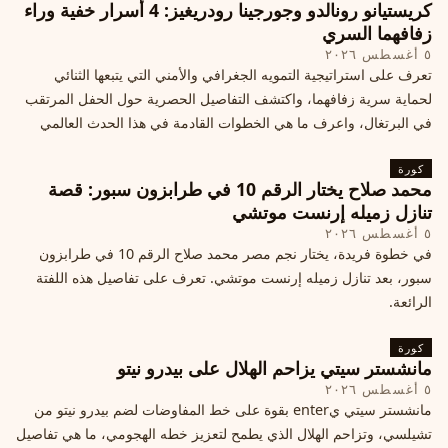
كريستيانو رونالدو وجورجينا رودريغيز: 4 أسرار خفية وراء
زفافهما السري
٥ أغسطس ٢٠٢٦
تعرف على استراتيجية التمويه الجغرافي والأمني التي يتبعها الثنائي
لحماية سرية زفافهما، واكتشف التفاصيل الحصرية حول الحفل المرتقب
في البرتغال، واعرف ما هي الخطوات القادمة في هذا الحدث العالمي
كورة
محمد صلاح يختار الرقم 10 في طرابزون سبور: قصة
تنازل زميله إرنست موتشي
٥ أغسطس ٢٠٢٦
في خطوة فريدة، يختار نجم مصر محمد صلاح الرقم 10 في طرابزون
سبور، بعد تنازل زميله إرنست موتشي. تعرف على تفاصيل هذه اللفتة
الرائعة.
كورة
مانشستر سيتي يزاحم الهلال على بيدرو نيتو
٥ أغسطس ٢٠٢٦
مانشستر سيتي يenter بقوة على خط المفاوضات لضم بيدرو نيتو من
تشيلسي، وتزاحم الهلال الذي يطمح لتعزيز خطه الهجومي، ما هي تفاصيل