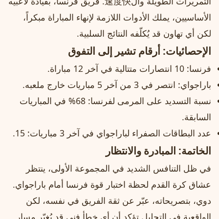
التمريرات الطويلة وال速度快. فريق فرنسا، بقيادة لاعبيه
الأساسيين، يملك الأدوات اللازمة لإنهاء المباراة مبكراً،
لكن أي تهاون قد يُكلّفه النتائج السلبية.
الإحصائيات: أرقام تشير إلى التفوق
فرنسا: 10 انتصارات متتالية في آخر 12 مباراة.
باراجواي: انتصر في 3 من آخر 5 مباريات خارج ملعبه.
نسبة التسديد على المرمى لفرنسا: 68% في المباريات
السابقة.
عدد البطاقات الصفراء لباراجواي في آخر 3 مباريات: 15.
الخاتمة: المبادرة والانتظار
في ظل التنافس الشديد في المجموعة الأولى، ينتظر
عشاق كرة القدم لحظة اختبار قوة فرنسا أمام باراجواي.
دوي، بتصريحاته، عبّر عن ثقة الفريق في نفسه، لكن
الواقعية في التحليل تؤكد أن أي خطأ فني قد يُغيّر مسار