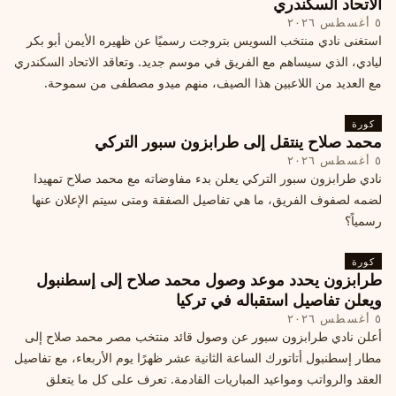
الاتحاد السكندري
٥ أغسطس ٢٠٢٦
استغنى نادي منتخب السويس بتروجت رسميًا عن ظهيره الأيمن أبو بكر
ليادي، الذي سيساهم مع الفريق في موسم جديد. وتعاقد الاتحاد السكندري
مع العديد من اللاعبين هذا الصيف، منهم ميدو مصطفى من سموحة.
كورة
محمد صلاح ينتقل إلى طرابزون سبور التركي
٥ أغسطس ٢٠٢٦
نادي طرابزون سبور التركي يعلن بدء مفاوضاته مع محمد صلاح تمهيدا
لضمه لصفوف الفريق، ما هي تفاصيل الصفقة ومتى سيتم الإعلان عنها
رسمياً؟
كورة
طرابزون يحدد موعد وصول محمد صلاح إلى إسطنبول
ويعلن تفاصيل استقباله في تركيا
٥ أغسطس ٢٠٢٦
أعلن نادي طرابزون سبور عن وصول قائد منتخب مصر محمد صلاح إلى
مطار إسطنبول أتاتورك الساعة الثانية عشر ظهرًا يوم الأربعاء، مع تفاصيل
العقد والرواتب ومواعيد المباريات القادمة. تعرف على كل ما يتعلق