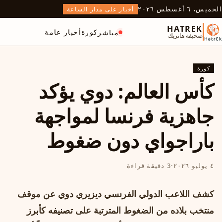
الخميس، ٦ أغسطس ٢٠٢٦
أخبار على مدار الساعة
HATREK
كورة
أخبار عامة
مباشر
صحيفة هاتريك
كورة
كأس العالم: دوي يؤكد
جاهزية فرنسا لمواجهة
باراجواي دون ضغوط
٤ يوليو ٢٠٢٦
·
3 دقيقة قراءة
كشف اللاعب الدولي الفرنسي ديزيري دوي عن موقف
منتخب بلاده من الضغوط المترتبة على تصنيفه كأبرز