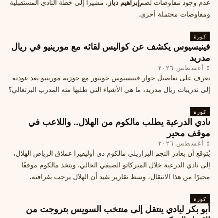
عدم وجود مفاوضات لضم
إبراهيم دياز
، مشيراً إلى خطة النادي المستقبلية
ومفاوضات محتملة أخرى.
كورة
فينيسيوس يكشف عن كواليس لقائه مع مورينيو في ريال
مدريد
٥ أغسطس ٢٠٢٦
تعرف على تفاصيل حوار فينيسيوس جونيور مع جوزيه مورينيو بعد عودته
إلى تدريبات ريال مدريد، ما هي الأشياء التي طلبها منه المدرب البرتغالي؟
كورة
نادي الدرعية يطلب مالكوم من الهلال.. واللاعب في
موقف محير
٥ أغسطس ٢٠٢٦
يُتوقع أن يغادر النجم البرازيلي مالكوم دي أوليفيرا عملاق الرياض الهلال،
إلى نادي الدرعية خلال الميركاتو الصيفي الحالي. ويتخذ مالكوم موقفًا
محيرًا من هذا الانتقال، وسط تقارير تفيد أن الهلال يرحب بفراقته.
كورة
أبو بكر ليادي ينتقل إلى منتخب السويس بتروجت من