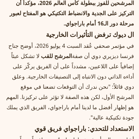
المرشحين للفوز ببطولة كأس العالم 2026، مؤكداً أن
التركيز على الجدية والانضباط التكتيكي هو المفتاح لعبور
مرحلة دور الـ16 أمام باراجواي.
ال ديوك ترفض التأثيرات الخارجية
في مؤتمر صحفي عُقد السبت 4 يوليو 2026، أوضح جناح
فرنسا ديزيري دوي أن صفة
المرشح للقب
لا تشكل عبئاً
إضافياً على اللاعبين، مشدداً على أن الفريق يركّز على
أداءه الذاتي دون الانتباه إلى التصنيفات الخارجية. وعلق
دوي قائلاً: "نحن ندرك أن التوقعات تضعنا في موقع
المرشح الأول، لكن هذه الصفة لا تؤثر على تركيزنا. المهم
هو إظهار أفضل ما لدينا أمام باراجواي، الفريق الذي يملك
جودة تكتيكية عالية".
الاستعداد للتحدي: باراجواي فريق قوي