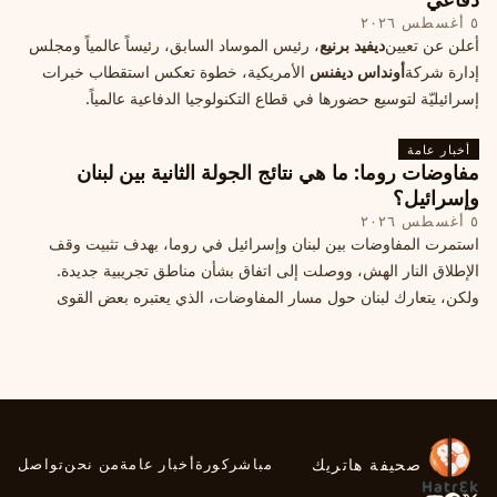
٥ أغسطس ٢٠٢٦
أعلن عن تعيين
ديفيد برنيع
، رئيس الموساد السابق، رئيساً عالمياً ومجلس
إدارة شركة
أونداس ديفنس
الأمريكية، خطوة تعكس استقطاب خبرات
إسرائيليّة لتوسيع حضورها في قطاع التكنولوجيا الدفاعية عالمياً.
أخبار عامة
مفاوضات روما: ما هي نتائج الجولة الثانية بين لبنان
وإسرائيل؟
٥ أغسطس ٢٠٢٦
استمرت المفاوضات بين لبنان وإسرائيل في روما، بهدف تثبيت وقف
الإطلاق النار الهش، ووصلت إلى اتفاق بشأن مناطق تجريبية جديدة.
ولكن، يتعارك لبنان حول مسار المفاوضات، الذي يعتبره بعض القوى
السياسية مدخلا لمعالجة الملفات العالقة، فيما يرى otros أنها تنازلات
ميدانية.
صحيفة هاتريك
مباشر
كورة
أخبار عامة
من نحن
تواصل