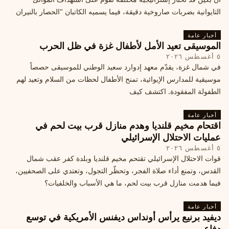
التايوانية بضربات صاروخية دقيقة، فيما يسميه الكاتبان "الحصار بالنيران
أخبار عامة
الموسيقى تعيد الأمل لأطفال غزة في ظل الحرب
٥ أغسطس ٢٠٢٦
في شمال غزة، يقدّم معهد إدوارد سعيد الوطني للموسيقى حصصاً
موسيقية للمدارس الإيوائية، تمنح الأطفال لحظات من السلام وتعيد لهم
الطفولة المفقودة. اكتشف كيف
أخبار عامة
اقتحام مخيم قلنديا وهدم منازل قرب بيت لحم في
عمليات الاحتلال الإسرائيلي
٥ أغسطس ٢٠٢٦
قوات الاحتلال الإسرائيلي تقتحم مخيم قلنديا وبلدة كفر عقب شمال
القدس، وتمنع أداء صلاة الفجر، وتحظّر التجول، وتعتدي على الصحفيين،
فيما هدمت منازل قرب بيت لحم، ما هي الأسباب والخلفيات؟
أخبار عامة
ديفيد برنيع يرأس أونداس ديفنس الأمريكية في توسع
دفاعي