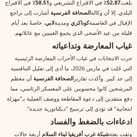
بلغت
52.87٪
في الاقتراع التشريعي و
58.51٪
في الاقتراع
البلدي. إلا أن وكالة
الصحافة الفرنسية
أشارت إلى تراجع
الإقبال في العاصمة
كوناكري
ومدينة
لابي
، خاصةً بعد أيام
قليلة من عيد الأضحى الذي يجمع الغينيين مع عائلاتهم.
غياب المعارضة وتداعياته
جرت الانتخابات في غياب الأحزاب المعارضة الرئيسية
التي حُلت في مارس 2026، ما أدى إلى تقليل التنافسية
إلى حد كبير. وأكدت تقارير
الصحافة الفرنسية
أن معظم
المرشحين كانوا محسوبين على المعسكر الرئاسي، مما
دفع منتقدين إلى دعوة المقاطعة ووصف العملية بـ"مهزلة
انتخابية" قد تؤدي إلى ترسيخ "ديكتاتورية جديدة".
ادعاءات بالضغط والفساد
وثقت بعثة
شبكة غرب أفريقيا لبناء السلام
أربعة حالات