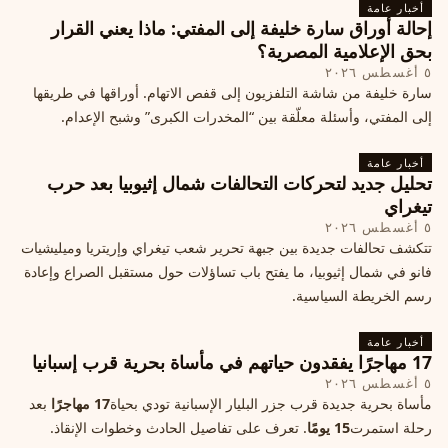
أخبار عامة
إحالة أوراق سارة خليفة إلى المفتي: ماذا يعني القرار
بحق الإعلامية المصرية؟
٥ أغسطس ٢٠٢٦
سارة خليفة من شاشة التلفزيون إلى قفص الاتهام. أوراقها في طريقها
إلى المفتي، وأسئلة معلّقة بين “المخدرات الكبرى” وشبح الإعدام.
أخبار عامة
تحليل جديد لتحركات التحالفات شمال إثيوبيا بعد حرب
تيغراي
٥ أغسطس ٢٠٢٦
تتكشف تحالفات جديدة بين جبهة تحرير شعب تيغراي وإريتريا وميليشيات
فانو في شمال إثيوبيا، ما يفتح باب تساؤلات حول مستقبل الصراع وإعادة
رسم الخريطة السياسية.
أخبار عامة
17 مهاجرًا يفقدون حياتهم في مأساة بحرية قرب إسبانيا
٥ أغسطس ٢٠٢٦
مأساة بحرية جديدة قرب جزر البليار الإسبانية تودي بحياة
17 مهاجرًا
بعد
رحلة استمرت
15 يومًا
. تعرف على تفاصيل الحادث وخطوات الإنقاذ.