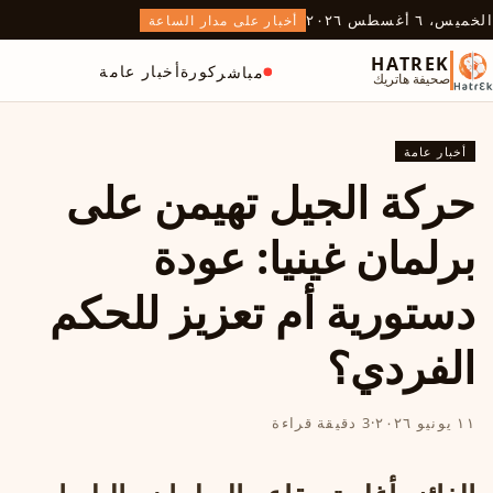
الخميس، ٦ أغسطس ٢٠٢٦
أخبار على مدار الساعة
HATREK
كورة
أخبار عامة
مباشر
صحيفة هاتريك
أخبار عامة
حركة الجيل تهيمن على
برلمان غينيا: عودة
دستورية أم تعزيز للحكم
الفردي؟
١١ يونيو ٢٠٢٦
·
3 دقيقة قراءة