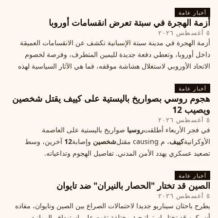
أخبار عامة
أزمة الهجرة في سبتة تعرض انقسامات أوروبا
٥ أغسطس ٢٠٢٦
أزمة الهجرة في مدينة سبتة الإسبانية تكشف عن الانقسامات العميقة
داخل أوروبا، وتعطي دفعة جديدة لليمين المتطرف، وفرصة لخصوم
الاتحاد الأوروبي لاستغلال هشاشة موقفه، فما هي الآثار السياسية لهذه
الأزمة؟
أخبار عامة
هجوم روسي بصواريخ باليستية على كييف يقتل شخصين
ويصيب 12
٥ أغسطس ٢٠٢٦
في فجر الأربعاء أطلقت
روسيا
صواريخ باليستية على العاصمة
الأوكرانية
كييف
، م causing مقتل
شخصين
وإصابة
12
آخرين، وسط
تصعيد عسكري يهدد الأمن المدني. تفاصيل الهجوم وتداعياته.
أخبار عامة
الصين قد تختار "الحصار بالنيران" ضد تايوان
٥ أغسطس ٢٠٢٦
يطرح باحثان سيناريو جديدا لاحتمالات الصراع بين الصين وتايوان، مفاده
أن بكين قد تختار إستراتيجية مختلفة تقوم على استهداف الموانئ