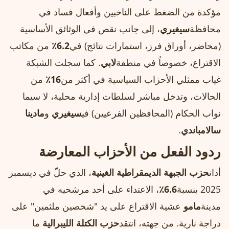
مؤكدة من الضغط على الناخبين وأفعال فساد في
محافظة
سيغيري
، إلى جانب نقص في الوثائق الأساسية
(محاضر، أوراق فرز، استمارات نتائج) في
6.2٪
من مكاتب
الاقتراع، خصوصاً في منطقة
لابي
. كما سجلت الشبكة
غياب ممثلي الأحزاب السياسية في أكثر من
16٪
من
الحالات، وتدخل مباشر لسلطات إدارية محلية، لا سيما
نواب الحكام (المحافظين الفرعيين) في
سيغيري
و
مادينا
سالامباندي
.
ردود الفعل من الأحزاب المعارضة
أدان
حزب الجبهة الديمقراطية الغينية
، الذي حلّ في ديسمبر
2025 بنسبة
6.6٪
، الاعتداء على أحد مرشحيه في
مدينة
مامو
عشية الاقتراع على يد "شخصين ملثمين" على
دراجة نارية. من جهته، انتقد
حزب الكتلة الليبرالية
ما