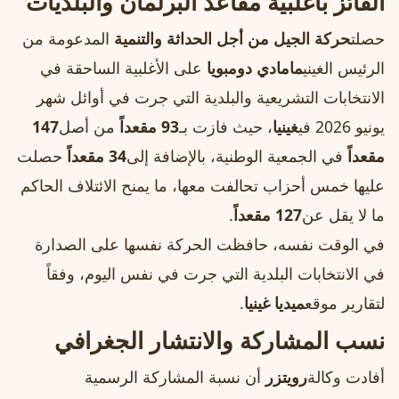
الفائز بأغلبية مقاعد البرلمان والبلديات
حصلت
حركة الجيل من أجل الحداثة والتنمية
المدعومة من
الرئيس الغيني
مامادي دومبويا
على الأغلبية الساحقة في
الانتخابات التشريعية والبلدية التي جرت في أوائل شهر
يونيو 2026 في
غينيا
، حيث فازت بـ
93 مقعداً
من أصل
147
مقعداً
في الجمعية الوطنية، بالإضافة إلى
34 مقعداً
حصلت
عليها خمس أحزاب تحالفت معها، ما يمنح الائتلاف الحاكم
ما لا يقل عن
127 مقعداً
.
في الوقت نفسه، حافظت الحركة نفسها على الصدارة
في الانتخابات البلدية التي جرت في نفس اليوم، وفقاً
لتقارير موقع
ميديا غينيا
.
نسب المشاركة والانتشار الجغرافي
أفادت وكالة
رويتزر
أن نسبة المشاركة الرسمية