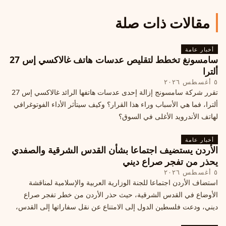
مقالات ذات صلة
أخبار عامة
سامسونغ تخطط لتقليص عدسات هاتف غالاكسي إس 27
ألترا
٥ أغسطس ٢٠٢٦
تقرر شركة سامسونج إزالة إحدى عدسات هاتفها الرائد غالاكسي إس 27
ألترا، فما هي الأسباب وراء هذا القرار؟ وكيف سيتأثر الأداء الفوتوغرافي
لهاتف الأندرويد الأغلى في السوق؟
أخبار عامة
الأردن يستضيف اجتماعا بشأن القدس الشرقية والصفدي
يحذر من تفجر صراع ديني
٥ أغسطس ٢٠٢٦
استضاف الأردن اجتماعا للجنة الوزارية العربية والإسلامية لمناقشة
الأوضاع في القدس الشرقية، حيث حذر الأردن من خطر تفجر صراع
ديني، ودعت فلسطين الدول إلى الامتناع عن نقل سفاراتها إلى القدس،
ما يزيد التوتر في المنطقة