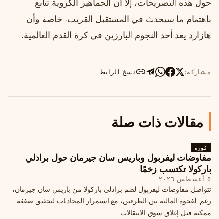
حول هذه التصريحات، إلا أن الجماهير الكروية تتابع
باهتمام ما سيحدث في المستقبل القريب، خاصة وأن
هازارد يعد أحد النجوم البارزين في كرة القدم العالمية.
مشاركة:
نسخ الرابط
مقالات ذات صلة
كورة
مفاوضات ليفربول وباريس سان جيرمان حول برادلي
باركولا تكتسب زخمًا
٥ أغسطس ٢٠٢٦
تتواصل مفاوضات ليفربول لضم برادلي باركولا من باريس سان جيرمان،
رغم الفجوة المالية بين الطرفين، مع استمرار المحادثات لتحقيق صفقة
ممكنة قبل إغلاق سوق الانتقالات