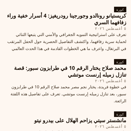
كورة
كريستيانو رونالدو وجورجينا رودريغيز: 4 أسرار خفية وراء
زفافهما السري
٥ أغسطس ٢٠٢٦
تعرف على استراتيجية التمويه الجغرافي والأمني التي يتبعها الثنائي
لحماية سرية زفافهما، واكتشف التفاصيل الحصرية حول الحفل المرتقب
في البرتغال، واعرف ما هي الخطوات القادمة في هذا الحدث العالمي
كورة
محمد صلاح يختار الرقم 10 في طرابزون سبور: قصة
تنازل زميله إرنست موتشي
٥ أغسطس ٢٠٢٦
في خطوة فريدة، يختار نجم مصر محمد صلاح الرقم 10 في طرابزون
سبور، بعد تنازل زميله إرنست موتشي. تعرف على تفاصيل هذه اللفتة
الرائعة.
كورة
مانشستر سيتي يزاحم الهلال على بيدرو نيتو
٥ أغسطس ٢٠٢٦