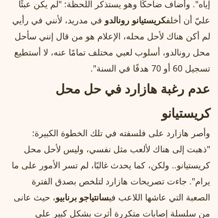
إياه". وأضاف ضاحكًا وهو يستذكر اللحظة: "لم يكن عبئًا
عليّ أن أخلف
كريستيانو رونالدو
في مدريد، لأنني في رأيي
لم أكن هناك لأحل محله، الإعلام هو من قال إنني سأحل
محل رونالدو، أسلوب لعبي مختلف تمامًا عنه، لا أستطيع
تسجيل 60 أو 70 هدفًا في السنة".
عدم رغبة هازارد في حل محل
كريستيانو
وأصر هازارد على فلسفته في تلك الخطوة الكبيرة:
"ذهبت إلى هناك لألعب مثل نفسي، وليس لأحل محل
كريستيانو.. ولكن، كما يحدث غالبًا، لم تسر الأمور على ما
يرام". جاءت تصريحات هازارد لتلخص بصدق الفترة
الصعبة التي عاشها اللاعب في
سانتياجو برنابيو
، حيث عانى
من سلسلة إصابات متكررة أثرت بشكل كبير على