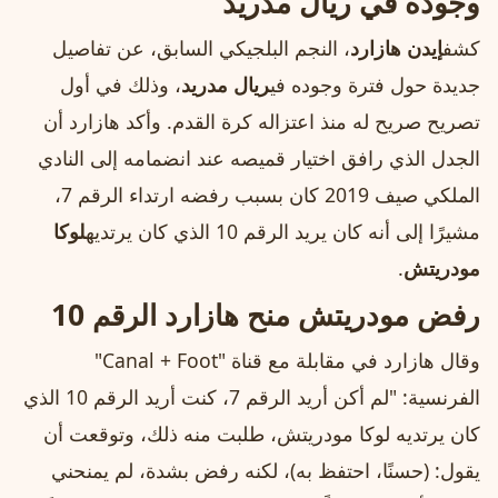
وجوده في ريال مدريد
كشف
إيدن هازارد
، النجم البلجيكي السابق، عن تفاصيل
جديدة حول فترة وجوده في
ريال مدريد
، وذلك في أول
تصريح صريح له منذ اعتزاله كرة القدم. وأكد هازارد أن
الجدل الذي رافق اختيار قميصه عند انضمامه إلى النادي
الملكي صيف 2019 كان بسبب رفضه ارتداء الرقم 7،
مشيرًا إلى أنه كان يريد الرقم 10 الذي كان يرتديه
لوكا
مودريتش
.
رفض مودريتش منح هازارد الرقم 10
وقال هازارد في مقابلة مع قناة "Canal + Foot"
الفرنسية: "لم أكن أريد الرقم 7، كنت أريد الرقم 10 الذي
كان يرتديه لوكا مودريتش، طلبت منه ذلك، وتوقعت أن
يقول: (حسنًا، احتفظ به)، لكنه رفض بشدة، لم يمنحني