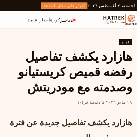
الجمعة، ٧ أغسطس ٢٠٢٦
أخبار على مدار الساعة
HATREK
كورة
أخبار عامة
مباشر
صحيفة هاتريك
كورة
هازارد يكشف تفاصيل
رفضه قميص كريستيانو
وصدمته مع مودريتش
١٩ مايو ٢٠٢٦
·
2 دقيقة قراءة
هازارد يكشف تفاصيل جديدة عن فترة