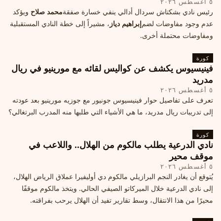
٥ أغسطس ٢٠٢٦
رئيس نادي بشكتاش سردال أدالي ينفي خسارة صفقة
محمد صلاح
ويؤكد
عدم وجود مفاوضات لضم
إبراهيم دياز
، مشيراً إلى خطة النادي المستقبلية
ومفاوضات محتملة أخرى.
كورة
فينيسيوس يكشف عن كواليس لقائه مع مورينيو في ريال
مدريد
٥ أغسطس ٢٠٢٦
تعرف على تفاصيل حوار فينيسيوس جونيور مع جوزيه مورينيو بعد عودته
إلى تدريبات ريال مدريد، ما هي الأشياء التي طلبها منه المدرب البرتغالي؟
كورة
نادي الدرعية يطلب مالكوم من الهلال.. واللاعب في
موقف محير
٥ أغسطس ٢٠٢٦
يُتوقع أن يغادر النجم البرازيلي مالكوم دي أوليفيرا عملاق الرياض الهلال،
إلى نادي الدرعية خلال الميركاتو الصيفي الحالي. ويتخذ مالكوم موقفًا
محيرًا من هذا الانتقال، وسط تقارير تفيد أن الهلال يرحب بفراقته.