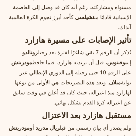
مستواه ومشاركته، رغم أنه كان قد وصل إلى العاصمة
الإسبانية قادمًا من
تشيلسي
كأحد أبرز نجوم الكرة العالمية
آنذاك.
تأثير الإصابات على مسيرة هازارد
يُذكر أن الرقم 7 بقي شاغرًا لفترة بعد رحيل
رونالدو
إلى
يوفنتوس
، قبل أن يرتديه هازارد، فيما حافظ
مودريتش
على الرقم 10 حتى رحيله إلى الدوري الإيطالي عبر
بوابة
ميلان
. وتعد هذه التصريحات هي الأولى من نوعها
لهازارد منذ اعتزاله، حيث كان قد أعلن في وقت سابق
عن اعتزاله كرة القدم بشكل نهائي.
مستقبل هازارد بعد الاعتزال
ولم يصدر أي بيان رسمي من قبل
ريال مدريد
أو
مودريتش