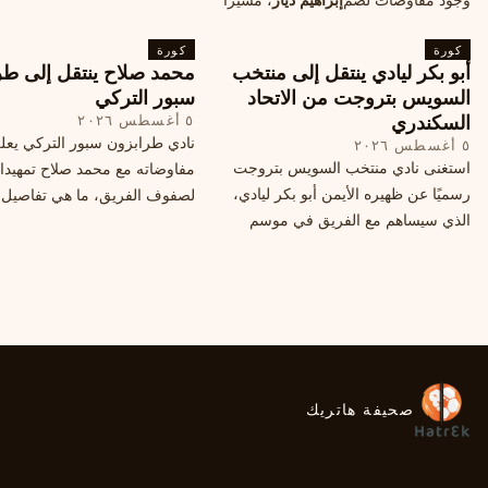
طلبها منه المدرب البرتغالي؟
إلى خطة النادي المستقبلية ومفاوضات
كورة
محتملة أخرى.
كورة
أبو بكر ليادي ينتقل إلى منتخب
محمد صلاح ينتقل إلى طر
السويس بتروجت من الاتحاد
سبور التركي
السكندري
٥ أغسطس ٢٠٢٦
نادي طرابزون سبور التركي يعل
٥ أغسطس ٢٠٢٦
استغنى نادي منتخب السويس بتروجت
مفاوضاته مع محمد صلاح تمهيدا
رسميًا عن ظهيره الأيمن أبو بكر ليادي،
لصفوف الفريق، ما هي تفاصيل 
الذي سيساهم مع الفريق في موسم
ومتى سيتم الإعلان عنها رسمياً؟
جديد. وتعاقد الاتحاد السكندري مع العديد
من اللاعبين هذا الصيف، منهم ميدو
مصطفى من سموحة.
صحيفة هاتريك