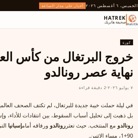
الخميس، ٦ أغسطس ٢٠٢٦
أخبار على مدار الساعة
HATREK
صحيفة هاتريك
كورة
نهاية عصر رونالدو
٧ يوليو ٢٠٢٦
·
2 دقيقة قراءة
بل ذهبت إلى تحليل أسباب السقوط، بين انتقادات للأداء، وإ
رونالدو
مع المنتخب. حيث تعثر
رونالدو
ورفاقه أمام
إسبانيا
التي ف
90+1، مساء الاثنين.