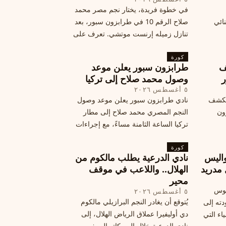
في خطوة فريدة، يختار نجم مصر محمد
نائي
صلاح الرقم 10 في طرابزون سبور، بعد
تنازل زميله إرنست موتشي. تعرف على
المرتقب
تفاصيل هذه اللفتة الرائعة.
خطوات
كورة
ف
طرابزون سبور يعلن موعد
ر
وصول محمد صلاح إلى تركيا
٥ أغسطس ٢٠٢٦
الكشف
نادي طرابزون سبور يعلن موعد وصول
زون
النجم المصري محمد صلاح إلى مطار
تركيا الساعة الثامنة مساءً، مع إجراءات
أمان وتوجيهات للمتفرجين، وتوقيع عقد
كورة
جديد ومكافآت مالية.
اليس
نادي الدرعية يطلب مالكوم من
 مدريد
الهلال.. واللاعب في موقف
محير
يوس
٥ أغسطس ٢٠٢٦
يُتوقع أن يغادر النجم البرازيلي مالكوم
دته إلى
دي أوليفيرا عملاق الرياض الهلال، إلى
اء التي
نادي الدرعية خلال الميركاتو الصيفي