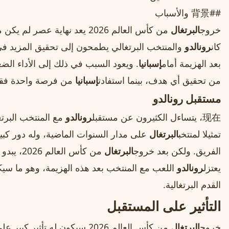
##背景 والأسباب
خروج
البرتغال
من كأس العالم 2026 يعد نهاية 
كان
رونالدو
والمنتخب البرتغالي يطمحون إلى تحقيق المزيد في 
بعد الهزيمة أمام
إسبانيا
. ويعود السبب في ذلك إلى الأداء الض
من تحقيق أي هدف، بينما استفادت
إسبانيا
من فرصة واحدة فقط
مستقبل رونالدو
现在، يتساءل الكثيرون عن مستقبل
رونالدو
مع المنتخب البرتغ
تمثيلا لمنتخب
البرتغال
على مدار السنوات الماضية، وله دور كبي
الفريق. ولكن بعد خروج
البرتغال
من كأس العالم 2026، يبدو أن نهاية عصر
يعتزل
رونالدو
اللعب مع المنتخب بعد هذه الهزيمة، وهو ما سي
القدم البرتغالية.
التأثير على المستقبل
خروج
البرتغال
من كأس العالم 2026 سيكون له تأثير كبير على المستقبل. حيث سيتعين على