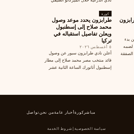
الحالي. ويتخذ مالكوم موقفًا محيرًا من
كورة
هذا الانتقال، وسط تقارير تفيد أن الهلال
ابزون
طرابزون يحدد موعد وصول
يرحب بفراقته.
محمد صلاح إلى إسطنبول
ويعلن تفاصيل استقباله في
ن بدء
تركيا
 لضمه
٥ أغسطس ٢٠٢٦
أعلن نادي طرابزون سبور عن وصول
الصفقة
قائد منتخب مصر محمد صلاح إلى مطار
إسطنبول أتاتورك الساعة الثانية عشر
ظهرًا يوم الأربعاء، مع تفاصيل العقد
والرواتب ومواعيد المباريات القادمة.
تعرف على كل ما يتعلق بالصفقة
التركية الكبرى.
مباشر
كورة
أخبار عامة
من نحن
تواصل
سياسة الخصوصية
|
شروط الخدمة