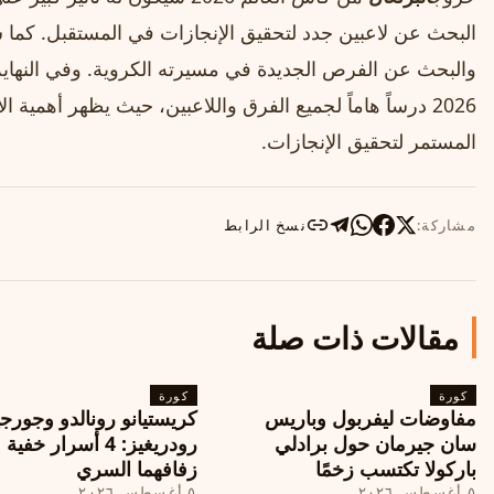
البحث عن لاعبين جدد لتحقيق الإنجازات في المستقبل. كما س
والبحث عن الفرص الجديدة في مسيرته الكروية. وفي النهاي
2026 درساً هاماً لجميع الفرق واللاعبين، حيث يظهر أهمية
المستمر لتحقيق الإنجازات.
مشاركة:
نسخ الرابط
مقالات ذات صلة
كورة
كورة
مفاوضات ليفربول وباريس
كريستيانو رونالدو وجورجي
سان جيرمان حول برادلي
رودريغيز: 4 أسرار خفي
باركولا تكتسب زخمًا
زفافهما السري
٥ أغسطس ٢٠٢٦
٥ أغسطس ٢٠٢٦