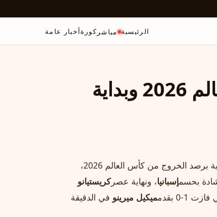
الرئيسية
كورة
أخبار عامة
مباشر
خروج البرتغال من كأس العالم 2026 وبداية
في ليلة حملت خيبة جديدة للبرتغال، لم تكتف الصحف العالمية برصد الخروج من كأس العالم 2026،
شادة بحسم
إسبانيا
، ونهاية عصر
كريستيانو
ازت 1-0 بقدم
ميكيل ميرينو
في الدقيقة