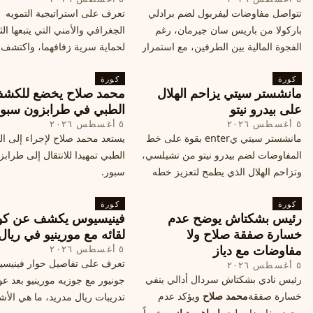
تتواصل مفاوضات ليفربول لضم برادلي
تعرف على استراتيجية التمويه
باركولا من باريس سان جيرمان، رغم
الجغرافي والأمني التي يتبعها الث
الفجوة المالية بين الطرفين، مع استمرار
لحماية سرية زفافهما، واكتشف
المحادثات لتحقيق صفقة ممكنة قبل
التفاصيل الحصرية حول الحفل 
كورة
إغلاق سوق الانتقالات
كورة
في البرتغال، واعرف ما هي ال
مانشستر سيتي يزاحم الهلال
محمد صلاح يخضع للكش
القادمة في هذا الحدث العالمي
على بيدرو نيتو
الطبي في طرابزون سبو
٥ أغسطس ٢٠٢٦
٥ أغسطس ٢٠٢٦
مانشستر سيتي يenter بقوة على خط
يستعد محمد صلاح لإجراء إلى 
المفاوضات لضم بيدرو نيتو من تشيلسي،
الطبي تمهيدا للانتقال إلى طراب
وتزاحم الهلال الذي يطمح لتعزيز خطه
سبور.
الهجومي، ما هي تفاصيل الصفقة؟
كورة
كورة
رئيس بشكتاش يوضح عدم
فينيسيوس يكشف عن كو
خسارة صفقة صلاح ولا
لقائه مع مورينيو في ريال
مفاوضات مع دياز
٥ أغسطس ٢٠٢٦
تعرف على تفاصيل حوار فينيس
٥ أغسطس ٢٠٢٦
رئيس نادي بشكتاش سردال أدالي ينفي
جونيور مع جوزيه مورينيو بعد عو
خسارة صفقة
محمد صلاح
ويؤكد عدم
تدريبات ريال مدريد، ما هي الأشي
وجود مفاوضات لضم
إبراهيم دياز
، مشيراً