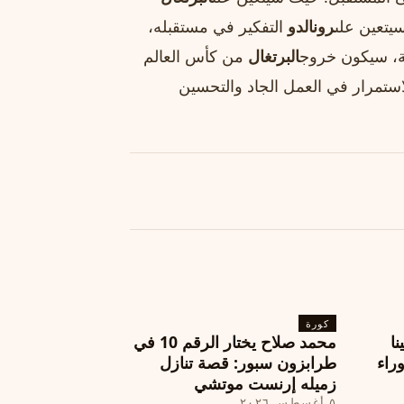
يتعين على
رونالدو
التفكير في مستقبله،
ة، سيكون خروج
البرتغال
من كأس العالم
 الاستمرار في العمل الجاد والتحسين
كورة
نا
محمد صلاح يختار الرقم 10 في
ة وراء
طرابزون سبور: قصة تنازل
زميله إرنست موتشي
٥ أغسطس ٢٠٢٦