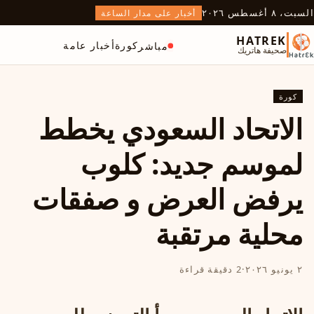
السبت، ٨ أغسطس ٢٠٢٦
أخبار على مدار الساعة
HATREK
كورة
أخبار عامة
مباشر
صحيفة هاتريك
كورة
الاتحاد السعودي يخطط
لموسم جديد: كلوب
يرفض العرض و صفقات
محلية مرتقبة
٢ يونيو ٢٠٢٦
·
2 دقيقة قراءة