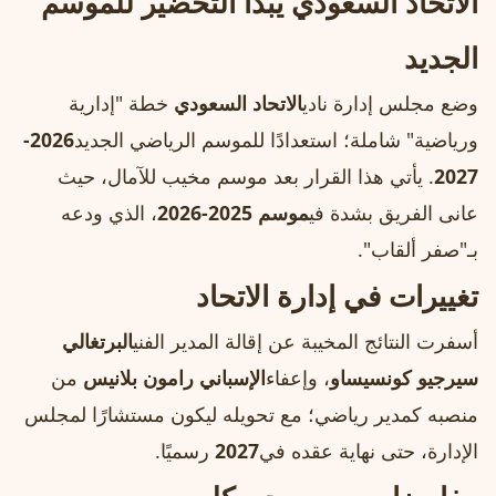
الاتحاد السعودي يبدأ التحضير للموسم
الجديد
وضع مجلس إدارة نادي
الاتحاد السعودي
خطة "إدارية
ورياضية" شاملة؛ استعدادًا للموسم الرياضي الجديد
2026-
2027
. يأتي هذا القرار بعد موسم مخيب للآمال، حيث
عانى الفريق بشدة في
موسم 2025-2026
، الذي ودعه
بـ"صفر ألقاب".
تغييرات في إدارة الاتحاد
أسفرت النتائج المخيبة عن إقالة المدير الفني
البرتغالي
سيرجيو كونسيساو
، وإعفاء
الإسباني رامون بلانيس
من
منصبه كمدير رياضي؛ مع تحويله ليكون مستشارًا لمجلس
الإدارة، حتى نهاية عقده في
2027
رسميًا.