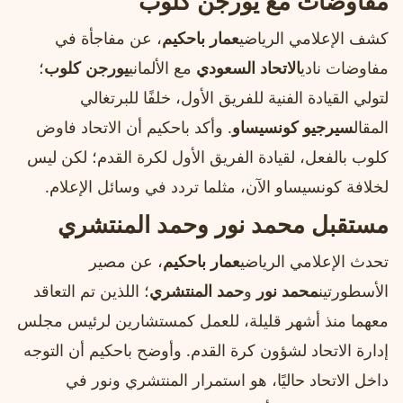
مفاوضات مع يورجن كلوب
كشف الإعلامي الرياضي
عمار باحكيم
، عن مفاجأة في
مفاوضات نادي
الاتحاد السعودي
مع الألماني
يورجن كلوب
؛
لتولي القيادة الفنية للفريق الأول، خلفًا للبرتغالي
المقال
سيرجيو كونسيساو
. وأكد باحكيم أن الاتحاد فاوض
كلوب بالفعل، لقيادة الفريق الأول لكرة القدم؛ لكن ليس
لخلافة كونسيساو الآن، مثلما تردد في وسائل الإعلام.
مستقبل محمد نور وحمد المنتشري
تحدث الإعلامي الرياضي
عمار باحكيم
، عن مصير
الأسطورتين
محمد نور
و
حمد المنتشري
؛ اللذين تم التعاقد
معهما منذ أشهر قليلة، للعمل كمستشارين لرئيس مجلس
إدارة الاتحاد لشؤون كرة القدم. وأوضح باحكيم أن التوجه
داخل الاتحاد حاليًا، هو استمرار المنتشري ونور في