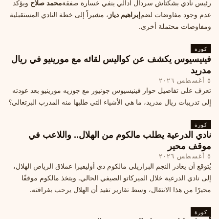
رئيس نادي بشكتاش سردال أدالي ينفي خسارة صفقة
محمد صلاح
ويؤكد
عدم وجود مفاوضات لضم
إبراهيم دياز
، مشيراً إلى خطة النادي المستقبلية
ومفاوضات محتملة أخرى.
كورة
فينيسيوس يكشف عن كواليس لقائه مع مورينيو في ريال
مدريد
٥ أغسطس ٢٠٢٦
تعرف على تفاصيل حوار فينيسيوس جونيور مع جوزيه مورينيو بعد عودته
إلى تدريبات ريال مدريد، ما هي الأشياء التي طلبها منه المدرب البرتغالي؟
كورة
نادي الدرعية يطلب مالكوم من الهلال.. واللاعب في
موقف محير
٥ أغسطس ٢٠٢٦
يُتوقع أن يغادر النجم البرازيلي مالكوم دي أوليفيرا عملاق الرياض الهلال،
إلى نادي الدرعية خلال الميركاتو الصيفي الحالي. ويتخذ مالكوم موقفًا
محيرًا من هذا الانتقال، وسط تقارير تفيد أن الهلال يرحب بفراقته.
كورة