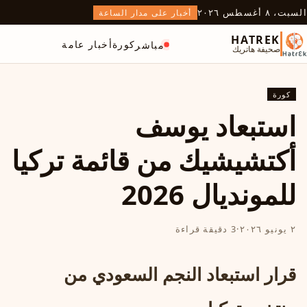
السبت، ٨ أغسطس ٢٠٢٦
أخبار على مدار الساعة
HATREK
كورة
أخبار عامة
مباشر
صحيفة هاتريك
كورة
استبعاد يوسف
أكتشيشيك من قائمة تركيا
للمونديال 2026
٢ يونيو ٢٠٢٦
·
3 دقيقة قراءة
قرار استبعاد النجم السعودي من