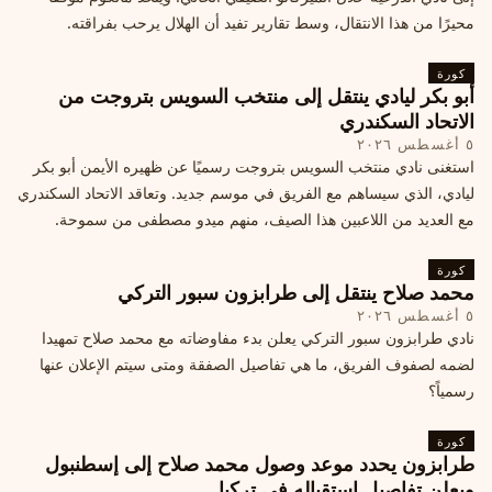
محيرًا من هذا الانتقال، وسط تقارير تفيد أن الهلال يرحب بفراقته.
كورة
أبو بكر ليادي ينتقل إلى منتخب السويس بتروجت من
الاتحاد السكندري
٥ أغسطس ٢٠٢٦
استغنى نادي منتخب السويس بتروجت رسميًا عن ظهيره الأيمن أبو بكر
ليادي، الذي سيساهم مع الفريق في موسم جديد. وتعاقد الاتحاد السكندري
مع العديد من اللاعبين هذا الصيف، منهم ميدو مصطفى من سموحة.
كورة
محمد صلاح ينتقل إلى طرابزون سبور التركي
٥ أغسطس ٢٠٢٦
نادي طرابزون سبور التركي يعلن بدء مفاوضاته مع محمد صلاح تمهيدا
لضمه لصفوف الفريق، ما هي تفاصيل الصفقة ومتى سيتم الإعلان عنها
رسمياً؟
كورة
طرابزون يحدد موعد وصول محمد صلاح إلى إسطنبول
ويعلن تفاصيل استقباله في تركيا