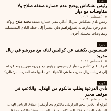
كورة
رئيس بشكتاش يوضح عدم خسارة صفقة صلاح ولا
مفاوضات مع دياز
٥ أغسطس ٢٠٢٦
رئيس نادي بشكتاش سردال أدالي ينفي خسارة صفقة
محمد صلاح
ويؤكد
عدم وجود مفاوضات لضم
إبراهيم دياز
، مشيراً إلى خطة النادي المستقبلية
ومفاوضات محتملة أخرى.
كورة
فينيسيوس يكشف عن كواليس لقائه مع مورينيو في ريال
مدريد
٥ أغسطس ٢٠٢٦
تعرف على تفاصيل حوار فينيسيوس جونيور مع جوزيه مورينيو بعد عودته
إلى تدريبات ريال مدريد، ما هي الأشياء التي طلبها منه المدرب البرتغالي؟
كورة
نادي الدرعية يطلب مالكوم من الهلال.. واللاعب في
موقف محير
٥ أغسطس ٢٠٢٦
يُتوقع أن يغادر النجم البرازيلي مالكوم دي أوليفيرا عملاق الرياض الهلال،
إلى نادي الدرعية خلال الميركاتو الصيفي الحالي. ويتخذ مالكوم موقفًا