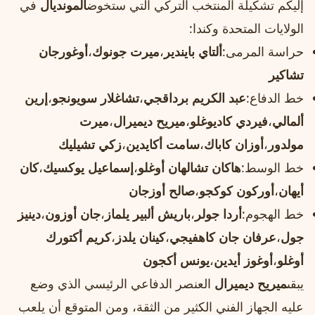
إليكم تشكيلة المنتخب التركي التي ستخوض
المونديال
في
الولايات المتحدة وكندا:
حراسة المرمى:
ألتاي بايندير
،
ميرت جونوك
،
أوغورجان
تشاكير
خط الدفاع:
عبد الكريم برداقجي
،
تشاغلار سويونجو
،
إرين
ألمالي
،
فيردي كاديوغلو
،
ميريح ديميرال
،
ميرت
مولدور
،
أوزان كاباك
،
سامت أكايدين
،
زكي تشيليك
خط الوسط:
هاكان تشالهان أوغلو
،
إسماعيل يوكسيك
،
كان
أيهان
،
أوركون كوكجو
،
صالح أوزجان
خط الهجوم:
أردا جولر
،
باريش ألبير يلماز
،
جان أوزون
،
دينيز
جول
،
عرفان جان كاهفيجي
،
كينان يلدز
،
كريم أكتورك
أوغلو
،
أوغوز أيدين
،
يونس أكجون
يبقى
ميريح ديميرال
العنصر الدفاعي الرئيسي الذي وضع
عليه الجهاز الفني الكثير من الثقة، ومن المتوقع أن يلعب