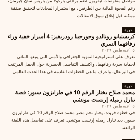
تتواصل مفاوضات ليفربول لضم برادلي باركولا من باريس سان جيرمان،
رغم الفجوة المالية بين الطرفين، مع استمرار المحادثات لتحقيق صفقة
ممكنة قبل إغلاق سوق الانتقالات
كورة
كريستيانو رونالدو وجورجينا رودريغيز: 4 أسرار خفية وراء
زفافهما السري
٥ أغسطس ٢٠٢٦
تعرف على استراتيجية التمويه الجغرافي والأمني التي يتبعها الثنائي
لحماية سرية زفافهما، واكتشف التفاصيل الحصرية حول الحفل المرتقب
في البرتغال، واعرف ما هي الخطوات القادمة في هذا الحدث العالمي
كورة
محمد صلاح يختار الرقم 10 في طرابزون سبور: قصة
تنازل زميله إرنست موتشي
٥ أغسطس ٢٠٢٦
في خطوة فريدة، يختار نجم مصر محمد صلاح الرقم 10 في طرابزون
سبور، بعد تنازل زميله إرنست موتشي. تعرف على تفاصيل هذه اللفتة
الرائعة.