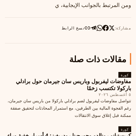
ومن المرتبط بالجوانب الإيجابية، ي
مشاركة:
نسخ الرابط
مقالات ذات صلة
كورة
مفاوضات ليفربول وباريس سان جيرمان حول برادلي
باركولا تكتسب زخمًا
٥ أغسطس ٢٠٢٦
تتواصل مفاوضات ليفربول لضم برادلي باركولا من باريس سان جيرمان،
رغم الفجوة المالية بين الطرفين، مع استمرار المحادثات لتحقيق صفقة
ممكنة قبل إغلاق سوق الانتقالات
كورة
كريستيانو رونالدو وجورجينا رودريغيز: 4 أسرار خفية وراء