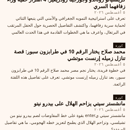
زفافهما السري
٥ أغسطس ٢٠٢٦
تعرف على استراتيجية التمويه الجغرافي والأمني التي يتبعها الثنائي
لحماية سرية زفافهما، واكتشف التفاصيل الحصرية حول الحفل المرتقب
في البرتغال، واعرف ما هي الخطوات القادمة في هذا الحدث العالمي
كورة
محمد صلاح يختار الرقم 10 في طرابزون سبور: قصة
تنازل زميله إرنست موتشي
٥ أغسطس ٢٠٢٦
في خطوة فريدة، يختار نجم مصر محمد صلاح الرقم 10 في طرابزون
سبور، بعد تنازل زميله إرنست موتشي. تعرف على تفاصيل هذه اللفتة
الرائعة.
كورة
مانشستر سيتي يزاحم الهلال على بيدرو نيتو
٥ أغسطس ٢٠٢٦
مانشستر سيتي يenter بقوة على خط المفاوضات لضم بيدرو نيتو من
تشيلسي، وتزاحم الهلال الذي يطمح لتعزيز خطه الهجومي، ما هي تفاصيل
الصفقة؟