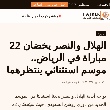
الخميس، ٦ أغسطس ٢٠٢٦
أخبار على مدار الساعة
HATREK
كورة
أخبار عامة
مباشر
صحيفة هاتريك
كورة
الهلال والنصر يخضان 22
مباراة في الرياض..
موسم استثنائي ينتظرهما
٣٠ مايو ٢٠٢٦
·
3 دقيقة قراءة
تواجه أندية الهلال والنصر تحديًا استثنائيًا في الموسم
الجديد من دوري روشن السعودي، حيث سيُخضّان 22