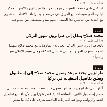
٥ أغسطس ٢٠٢٦
استغنى نادي منتخب السويس بتروجت رسميًا عن ظهيره الأيمن أبو بكر
ليادي، الذي سيساهم مع الفريق في موسم جديد. وتعاقد الاتحاد السكندري
مع العديد من اللاعبين هذا الصيف، منهم ميدو مصطفى من سموحة.
كورة
محمد صلاح ينتقل إلى طرابزون سبور التركي
٥ أغسطس ٢٠٢٦
نادي طرابزون سبور التركي يعلن بدء مفاوضاته مع محمد صلاح تمهيدا
لضمه لصفوف الفريق، ما هي تفاصيل الصفقة ومتى سيتم الإعلان عنها
رسمياً؟
كورة
طرابزون يحدد موعد وصول محمد صلاح إلى إسطنبول
ويعلن تفاصيل استقباله في تركيا
٥ أغسطس ٢٠٢٦
أعلن نادي طرابزون سبور عن وصول قائد منتخب مصر محمد صلاح إلى
مطار إسطنبول أتاتورك الساعة الثانية عشر ظهرًا يوم الأربعاء، مع تفاصيل
العقد والرواتب ومواعيد المباريات القادمة. تعرف على كل ما يتعلق
بالصفقة التركية الكبرى.