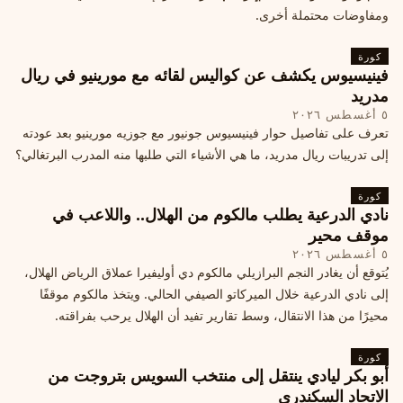
ومفاوضات محتملة أخرى.
كورة
فينيسيوس يكشف عن كواليس لقائه مع مورينيو في ريال
مدريد
٥ أغسطس ٢٠٢٦
تعرف على تفاصيل حوار فينيسيوس جونيور مع جوزيه مورينيو بعد عودته
إلى تدريبات ريال مدريد، ما هي الأشياء التي طلبها منه المدرب البرتغالي؟
كورة
نادي الدرعية يطلب مالكوم من الهلال.. واللاعب في
موقف محير
٥ أغسطس ٢٠٢٦
يُتوقع أن يغادر النجم البرازيلي مالكوم دي أوليفيرا عملاق الرياض الهلال،
إلى نادي الدرعية خلال الميركاتو الصيفي الحالي. ويتخذ مالكوم موقفًا
محيرًا من هذا الانتقال، وسط تقارير تفيد أن الهلال يرحب بفراقته.
كورة
أبو بكر ليادي ينتقل إلى منتخب السويس بتروجت من
الاتحاد السكندري