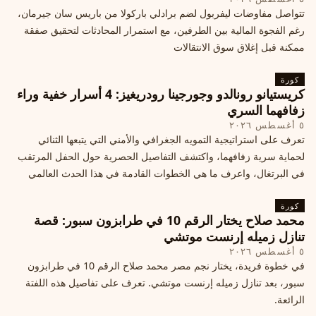
تتواصل مفاوضات ليفربول لضم برادلي باركولا من باريس سان جيرمان،
رغم الفجوة المالية بين الطرفين، مع استمرار المحادثات لتحقيق صفقة
ممكنة قبل إغلاق سوق الانتقالات
كورة
كريستيانو رونالدو وجورجينا رودريغيز: 4 أسرار خفية وراء
زفافهما السري
٥ أغسطس ٢٠٢٦
تعرف على استراتيجية التمويه الجغرافي والأمني التي يتبعها الثنائي
لحماية سرية زفافهما، واكتشف التفاصيل الحصرية حول الحفل المرتقب
في البرتغال، واعرف ما هي الخطوات القادمة في هذا الحدث العالمي
كورة
محمد صلاح يختار الرقم 10 في طرابزون سبور: قصة
تنازل زميله إرنست موتشي
٥ أغسطس ٢٠٢٦
في خطوة فريدة، يختار نجم مصر محمد صلاح الرقم 10 في طرابزون
سبور، بعد تنازل زميله إرنست موتشي. تعرف على تفاصيل هذه اللفتة
الرائعة.