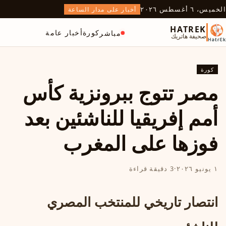
الخميس، ٦ أغسطس ٢٠٢٦
أخبار على مدار الساعة
HATREK
كورة
أخبار عامة
مباشر
صحيفة هاتريك
كورة
مصر تتوج ببرونزية كأس
أمم إفريقيا للناشئين بعد
فوزها على المغرب
١ يونيو ٢٠٢٦
·
3 دقيقة قراءة
انتصار تاريخي للمنتخب المصري