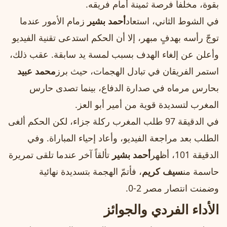
بقوة، مخلفاً فرصة ثمينة أمام فريقه.
في الشوط الثاني، استعاد
أحمد بشير
زمام الأمور عندما
توجّ رأسه بهدفٍ مبهر، إلا أن الحكم استدعى تقنية الفيديو
وأعلن عن إلغاء الهدف بسبب لمسة يد سابقة. عقب ذلك،
استمر الفريقان في تبادل الهجمات، حيث برز
محمد عبيد
بحارس مرماه في صدارة الدفاع، بينما تصدى حارس
المغرب لتسديدة قوية من أمير أبو العز.
في الدقيقة 97 طلب المغرب ركلة جزاء، لكن الحكم ألغى
الطلب بعد مراجعة الفيديو، وأعاد إحياء المباراة. وفي
الدقيقة 101، أظهر
أحمد بشير
تألقاً آخر عندما تلقى تمريرة
حاسمة من
سيف كريم
، فأتمّ الهجمة بتسديدة نهائية
وضمنت انتصار مصر 2‑0.
الأداء الفردي والجوائز