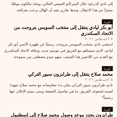
إلى نادي الدرعية خلال الميركاتو الصيفي الحالي. ويتخذ مالكوم موقفًا
محيرًا من هذا الانتقال، وسط تقارير تفيد أن الهلال يرحب بفراقته.
كورة
أبو بكر ليادي ينتقل إلى منتخب السويس بتروجت من
الاتحاد السكندري
٥ أغسطس ٢٠٢٦
استغنى نادي منتخب السويس بتروجت رسميًا عن ظهيره الأيمن أبو بكر
ليادي، الذي سيساهم مع الفريق في موسم جديد. وتعاقد الاتحاد السكندري
مع العديد من اللاعبين هذا الصيف، منهم ميدو مصطفى من سموحة.
كورة
محمد صلاح ينتقل إلى طرابزون سبور التركي
٥ أغسطس ٢٠٢٦
نادي طرابزون سبور التركي يعلن بدء مفاوضاته مع محمد صلاح تمهيدا
لضمه لصفوف الفريق، ما هي تفاصيل الصفقة ومتى سيتم الإعلان عنها
رسمياً؟
كورة
طرابزون يحدد موعد وصول محمد صلاح إلى إسطنبول