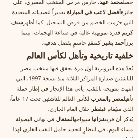
حصل
محمد عبيد
، حارس مرمى المنتخب المصري، على
جائزة
أفضل لاعب في المباراة
تقديراً لتصدياته المتعددة
التي حرّمت الخصم من فرص التسجيل. كما أظهر
سيف
كريم
قدرة تمويهية عالية في صناعة الهجمات، بينما
برز
أحمد بشير
كمنقذٍ حاسمٍ بفضل هدفيه.
خلفية تاريخية وتأهل لكأس العالم
تُعدّ هذه البرونزية أول مرة يحقق فيها منتخب مصر
للناشئين صدارة المراكز الثلاثة منذ نسخة 1997، التي
انتهت بتتويجه باللقب. يأتي هذا الإنجاز في إطار حملة
تأهيل
مصر
و
المغرب
لكأس العالم للناشئين تحت 17 عاماً،
الذي سيُقام في
قطر
خلال العام الجاري.
يُذكر أن فريق
تنزانيا
سيواجه
السنغال
في نهائي البطولة
مساء اليوم، في انتظارٍ لتحديد حامل اللقب القاري لهذا