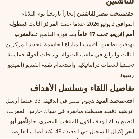
للناشئين
حقق
منتخب مصر للناشئين
إنجازاً تاريخياً يوم الثلاثاء
الموافق 2 يونيو 2026 عندما حصد المركز الثالث في
بطولة
أمم إفريقيا تحت 17 عاماً
بعد فوزه القاطع على
المغرب
بهدفين نظيفين. أقيمت المباراة الحاسمة لتحديد المركزين
الثالث والرابع في ملعب البطولة، وسجلت أجواءً حماسية
تخللتها لحظات دراماتيكية واستخدام تقنية الفيديو (الفيديو
ريفيو).
تفاصيل اللقاء وتسلسل الأهداف
افتتح
محمد السيد
هجوم مصر في الدقيقة 33 عندما أرسل
عرضية دقيقة سقطت مباشرة في شباك حارس المغرب،
لتصبح بذلك الهدف الأول للمنتخب المصري. حاول
أمير أبو
العز
إكمال التسجيل في الدقيقة 43 لكنه أصاب العارضة