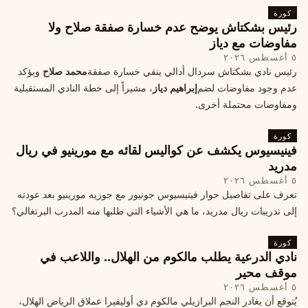
كورة
رئيس بشكتاش يوضح عدم خسارة صفقة صلاح ولا
مفاوضات مع دياز
٥ أغسطس ٢٠٢٦
رئيس نادي بشكتاش سردال أدالي ينفي خسارة صفقة
محمد صلاح
ويؤكد
عدم وجود مفاوضات لضم
إبراهيم دياز
، مشيراً إلى خطة النادي المستقبلية
ومفاوضات محتملة أخرى.
كورة
فينيسيوس يكشف عن كواليس لقائه مع مورينيو في ريال
مدريد
٥ أغسطس ٢٠٢٦
تعرف على تفاصيل حوار فينيسيوس جونيور مع جوزيه مورينيو بعد عودته
إلى تدريبات ريال مدريد، ما هي الأشياء التي طلبها منه المدرب البرتغالي؟
كورة
نادي الدرعية يطلب مالكوم من الهلال.. واللاعب في
موقف محير
٥ أغسطس ٢٠٢٦
يُتوقع أن يغادر النجم البرازيلي مالكوم دي أوليفيرا عملاق الرياض الهلال،