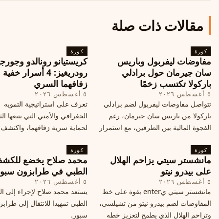
مقالات ذات صلة
كورة
كورة
مفاوضات ليفربول وباريس
كريستيانو رونالدو وجورجي
سان جيرمان حول برادلي
رودريغيز: 4 أسرار خفي
باركولا تكتسب زخمًا
زفافهما السري
٥ أغسطس ٢٠٢٦
٥ أغسطس ٢٠٢٦
تتواصل مفاوضات ليفربول لضم برادلي
تعرف على استراتيجية التمويه
باركولا من باريس سان جيرمان، رغم
الجغرافي والأمني التي يتبعها الث
الفجوة المالية بين الطرفين، مع استمرار
لحماية سرية زفافهما، واكتشف
المحادثات لتحقيق صفقة ممكنة قبل
التفاصيل الحصرية حول الحفل 
كورة
إغلاق سوق الانتقالات
كورة
في البرتغال، واعرف ما هي ال
مانشستر سيتي يزاحم الهلال
محمد صلاح يخضع للكش
القادمة في هذا الحدث العالمي
على بيدرو نيتو
الطبي في طرابزون سبو
٥ أغسطس ٢٠٢٦
٥ أغسطس ٢٠٢٦
مانشستر سيتي يenter بقوة على خط
يستعد محمد صلاح لإجراء إلى 
المفاوضات لضم بيدرو نيتو من تشيلسي،
الطبي تمهيدا للانتقال إلى طراب
وتزاحم الهلال الذي يطمح لتعزيز خطه
سبور.