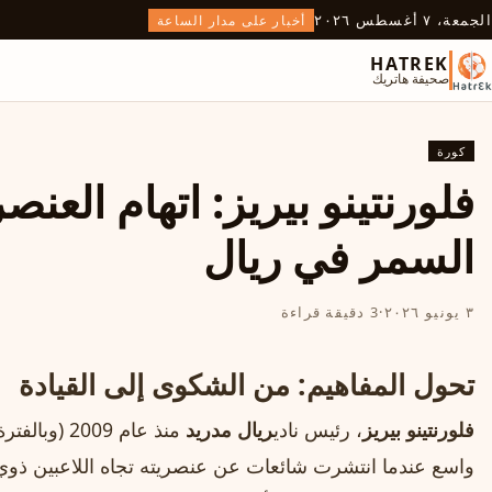
الجمعة، ٧ أغسطس ٢٠٢٦
أخبار على مدار الساعة
HATREK
صحيفة هاتريك
كورة
فلورنتينو بيريز: اتهام العن
السمر في ريال
٣ يونيو ٢٠٢٦
·
3 دقيقة قراءة
تحول المفاهيم: من الشكوى إلى القيادة
فلورنتينو بيريز
، رئيس نادي
ريال مدريد
واسع عندما انتشرت شائعات عن عنصريته تجاه اللاعبين ذوي ا