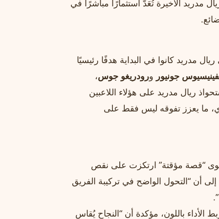
دريد الأخيرة تُعَدّ استثمارًا مباشرًا في
ائع.
يال مدريد كانوا في البداية هدفًا رئيسيًا
فينيسيوس جونيور
و
رودريغو جوس
،
حواذ ريال مدريد على هؤلاء اللاعبين
، ما يعزز تفوقه ليس فقط على
سوى “قصة مؤقتة” ارتكزت على نقص
إلى أن “التحول الواضح في تركيبة الفريق
.
لأداء باللون، مؤكدة أن “النجاح يُقاس