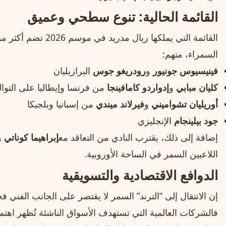
القائمة الحالية: تنوع سطحي وعميق
القائمة التي يملكها ري
السمراء، منهم:
فينيسيوس جونيور
و
رودريغو جوس
البرازيليان
كليان مبابي
و
إدواردو كامافينجا
من فرنسا وإيطاليا على التوا
أوريليان تشواميني
و
فيرلاند ميندي
من إسبانيا وبلجيكا
جود بيلينجام
الإنجليزي
إضافة إلى ذلك، يقترب النادي من التعاقد مع
إبراهيما كوناتي
و
اللاعبين السمر في الساحة الأوروبية.
الدوافع الاقتصادية والتسويقية
إن الانتقال إلى “الترند” السمر لا يقتصر على الجانب الفني ف
فالشركات العالمية التي تستهدف الأسواق الناشئة تُظهر اهتمامً