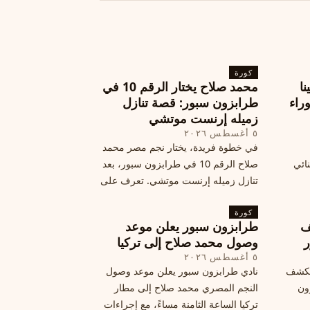
كورة
نا
محمد صلاح يختار الرقم 10 في
ة وراء
طرابزون سبور: قصة تنازل
زميله إرنست موتشي
٥ أغسطس ٢٠٢٦
في خطوة فريدة، يختار نجم مصر محمد
نائي
صلاح الرقم 10 في طرابزون سبور، بعد
تنازل زميله إرنست موتشي. تعرف على
المرتقب
تفاصيل هذه اللفتة الرائعة.
خطوات
كورة
ف
طرابزون سبور يعلن موعد
ر
وصول محمد صلاح إلى تركيا
٥ أغسطس ٢٠٢٦
الكشف
نادي طرابزون سبور يعلن موعد وصول
زون
النجم المصري محمد صلاح إلى مطار
تركيا الساعة الثامنة مساءً، مع إجراءات