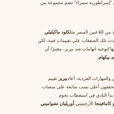
إلى “إمبراطورية سمراء” تضم مجموعة من
 من اللاعبين السمر مثل
كلود ماكيليلي
دت تلك الصفقات على تقييمات فنية، لكن
 لتوجيه اتهامات ضد بيريز، معتبرًا أن
د بيكهام
.
والمهارات الفردية، أعاد
بيريز
تقييم
مر يحققون أعلى نسب متابعة على منصات
، بدأ النادي في استقطاب نجوم
 كامافينجا
الأرجنتيني،
أوريليان تشواميني