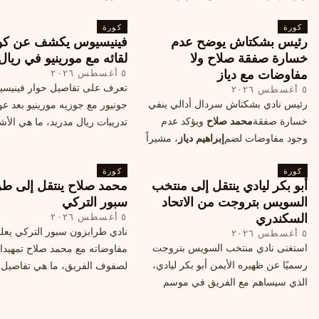
الهجومي، ما هي تفاصيل الصفقة؟
كورة
كورة
رئيس بشكتاش يوضح عدم
فينيسيوس يكشف عن كو
خسارة صفقة صلاح ولا
لقائه مع مورينيو في ريال
مفاوضات مع دياز
٥ أغسطس ٢٠٢٦
تعرف على تفاصيل حوار فينيس
٥ أغسطس ٢٠٢٦
رئيس نادي بشكتاش سردال أدالي ينفي
جونيور مع جوزيه مورينيو بعد عو
خسارة صفقة
محمد صلاح
ويؤكد عدم
تدريبات ريال مدريد، ما هي الأشي
وجود مفاوضات لضم
إبراهيم دياز
، مشيراً
طلبها منه المدرب البرتغالي؟
إلى خطة النادي المستقبلية ومفاوضات
كورة
محتملة أخرى.
كورة
أبو بكر ليادي ينتقل إلى منتخب
محمد صلاح ينتقل إلى طر
السويس بتروجت من الاتحاد
سبور التركي
السكندري
٥ أغسطس ٢٠٢٦
نادي طرابزون سبور التركي يعل
٥ أغسطس ٢٠٢٦
استغنى نادي منتخب السويس بتروجت
مفاوضاته مع محمد صلاح تمهيدا
رسميًا عن ظهيره الأيمن أبو بكر ليادي،
لصفوف الفريق، ما هي تفاصيل 
الذي سيساهم مع الفريق في موسم
ومتى سيتم الإعلان عنها رسمياً؟
جديد. وتعاقد الاتحاد السكندري مع العديد
من اللاعبين هذا الصيف، منهم ميدو