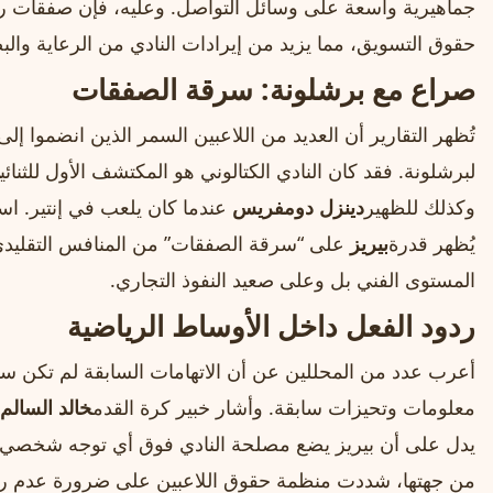
جماهيرية واسعة على وسائل التواصل. وعليه، فإن صفقات ريال م
حقوق التسويق، مما يزيد من إيرادات النادي من الرعاية والبض
صراع مع برشلونة: سرقة الصفقات
تُظهر التقارير أن العديد من اللاعبين السمر الذين انضموا إلى ر
لبرشلونة. فقد كان النادي الكتالوني هو المكتشف الأول للثنائي
وكذلك للظهير
دينزل دومفريس
عندما كان يلعب في إنتير. است
يُظهر قدرة
بيريز
على “سرقة الصفقات” من المنافس التقليدي
المستوى الفني بل وعلى صعيد النفوذ التجاري.
ردود الفعل داخل الأوساط الرياضية
أعرب عدد من المحللين عن أن الاتهامات السابقة لم تكن 
معلومات وتحيزات سابقة. وأشار خبير كرة القدم
خالد السالم
يدل على أن بيريز يضع مصلحة النادي فوق أي توجه شخصي”
من جهتها، شددت منظمة حقوق اللاعبين على ضرورة عدم ربط ا