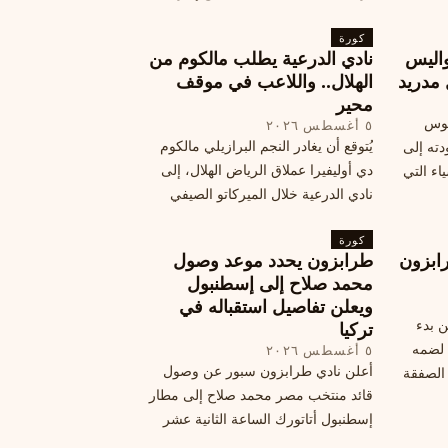
أمان وتوجيهات للمتفرجين، وتوقيع عقد
كورة
جديد ومكافآت مالية.
اليس
نادي الدرعية يطلب مالكوم من
 مدريد
الهلال.. واللاعب في موقف
محير
يوس
٥ أغسطس ٢٠٢٦
يُتوقع أن يغادر النجم البرازيلي مالكوم
دته إلى
دي أوليفيرا عملاق الرياض الهلال، إلى
اء التي
نادي الدرعية خلال الميركاتو الصيفي
الحالي. ويتخذ مالكوم موقفًا محيرًا من
كورة
هذا الانتقال، وسط تقارير تفيد أن الهلال
ابزون
طرابزون يحدد موعد وصول
يرحب بفراقته.
محمد صلاح إلى إسطنبول
ويعلن تفاصيل استقباله في
ن بدء
تركيا
 لضمه
٥ أغسطس ٢٠٢٦
أعلن نادي طرابزون سبور عن وصول
الصفقة
قائد منتخب مصر محمد صلاح إلى مطار
إسطنبول أتاتورك الساعة الثانية عشر
ظهرًا يوم الأربعاء، مع تفاصيل العقد