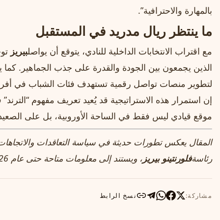
بالمهارة والاحترافية”.
ما ينتظر ريال مدريد في المستقبل
مع اقتراب الانتخابات الداخلية للنادي، يتوقع أن يواصل
بيريز
توج
الذين يجمعون بين الجودة والقدرة على جذب الجماهير. كما يت
لتطوير منصات تواصل رقمية تستهدف فئات الشباب في أفريقيا 
إن استمرار هذه الاستراتيجية قد يُعيد تعريف مفهوم “الترند”
موقع قيادي ليس فقط في الساحة الأوروبية، بل على الصعيد 
المقال يعكس تطورات حديثة في سياسة التعاقدات والاتجاهات 
رئاسة
فلورنتينو بيريز
، ويستند إلى معلومات متاحة حتى عام 2026.
مشاركة:
نسخ الرابط