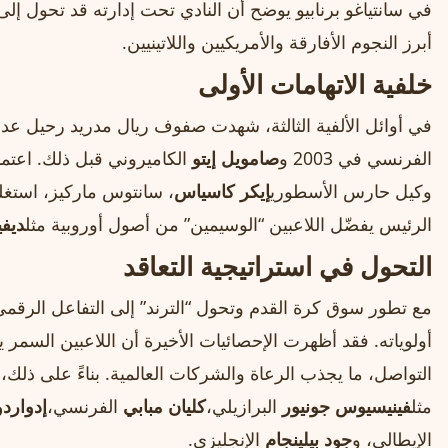
في سانتياغو برنابيو يوضح أن النادي تحت إدارته قد تحول 
أبرز النجوم الأفارقة والأمريكيين واللاتينيين.
خلفية الاتهامات الأولى
في أوائل الألفية الثالثة، شهدت صفوف ريال مدريد رحيل عدد
الفرنسي في 2003 و
صامويل إيتو
الكاميروني قبل ذلك. اعتم
وكيل حارس الأسطوري
إيكر كاسياس
، سانتوس ماركيز، استغلها
الرئيس يفضّل اللاعبين “الوسيمين” من أصول أوروبية مثل
ديفي
التحول في استراتيجية التعاقد
مع تطور سوق كرة القدم وتحول “الترند” إلى التفاعل الرقمي 
أولوياته. فقد أظهرت الإحصائيات الأخيرة أن اللاعبين الس
التواصل، ما يجذب الرعاة والشركات العالمية. بناءً على ذلك
مثل
فينيسيوس جونيور
البرازيلي،
كليان مبابي
الفرنسي،
إدواردو
الإيطالي، و
جود بيلينجام
الإنجليزي.