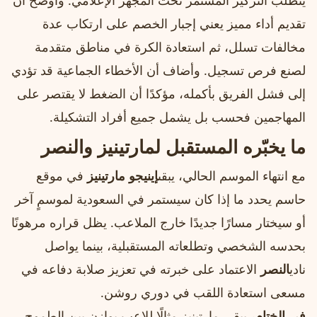
يتطلب التركيز المستمر تحت المجهر الإعلامي. وأوضح أن
تقديم أداء مميز يعني إجبار الخصم على ارتكاب عدة
مخالفات تسلل، ثم استعادة الكرة في مناطق متقدمة
لصنع فرص تسجيل. وأضاف أن الأخطاء الجماعية قد تؤدي
إلى فشل الفريق بأكمله، مؤكدًا أن الضغط لا يقتصر على
المهاجمين فحسب بل يشمل جميع أفراد التشكيلة.
ما يخبّره المستقبل لمارتينيز والنصر
مع انتهاء الموسم الحالي، يبقى
إينيجو مارتينيز
في موقع
حاسم يحدد ما إذا كان سيستمر في السعودية لموسمٍ آخر
أو سيختار مسارًا جديدًا خارج الملاعب. يظل قراره مرهونًا
بحدسه الشخصي وتطلعاته المستقبلية، بينما يواصل
نادي
النصر
الاعتماد على خبرته في تعزيز صلابة دفاعه في
مسعى استعادة اللقب في دوري روشن.
في الختام،
يبقى مارتينيز مثالًا للاعبٍ يوازن بين الطموح