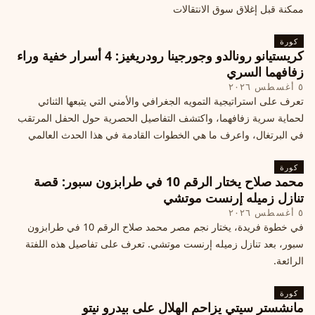
ممكنة قبل إغلاق سوق الانتقالات
كورة
كريستيانو رونالدو وجورجينا رودريغيز: 4 أسرار خفية وراء
زفافهما السري
٥ أغسطس ٢٠٢٦
تعرف على استراتيجية التمويه الجغرافي والأمني التي يتبعها الثنائي
لحماية سرية زفافهما، واكتشف التفاصيل الحصرية حول الحفل المرتقب
في البرتغال، واعرف ما هي الخطوات القادمة في هذا الحدث العالمي
كورة
محمد صلاح يختار الرقم 10 في طرابزون سبور: قصة
تنازل زميله إرنست موتشي
٥ أغسطس ٢٠٢٦
في خطوة فريدة، يختار نجم مصر محمد صلاح الرقم 10 في طرابزون
سبور، بعد تنازل زميله إرنست موتشي. تعرف على تفاصيل هذه اللفتة
الرائعة.
كورة
مانشستر سيتي يزاحم الهلال على بيدرو نيتو