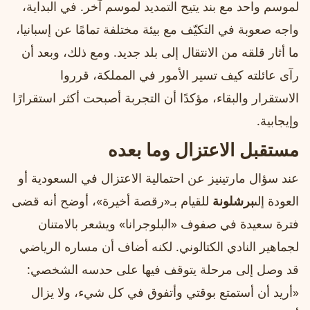
لموسم واحد مع بند يتيح التمديد لموسم آخر. في البداية،
واجه صعوبة في التكيّف مع بيئة مختلفة تمامًا عن إسبانيا،
ما أثار قلقه من الانتقال إلى بلد جديد. ومع ذلك، وبعد أن
رآى عائلته كيف تسير الأمور في المملكة، قرروا
الاستقرار والبقاء، مؤكدًا أن التجربة أصبحت أكثر استقرارًا
وإيجابية.
مستقبل الاعتزال وما بعده
عند سؤال مارتينيز عن احتمالية الاعتزال في السعودية أو
العودة إلى
برشلونة
للقيام بـ«رقصة أخيرة»، أوضح أنه قضى
فترة سعيدة في صفوف «البلوجرانا» ويشعر بالامتنان
لجماهير النادي الكتالوني. لكنه أضاف أن مساره الرياضي
قد وصل إلى مرحلة يتوقف فيها على حدسه الشخصي:
«أريد أن أستمتع بوقتي وأتفوق في كل شيء، ولا يزال