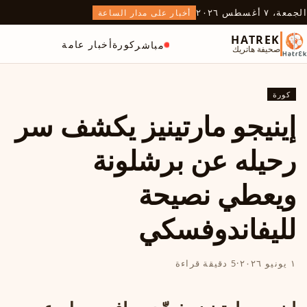
الجمعة، ٧ أغسطس ٢٠٢٦
أخبار على مدار الساعة
HATREK
كورة
أخبار عامة
مباشر
صحيفة هاتريك
كورة
إينيجو مارتينيز يكشف سر
رحيله عن برشلونة
ويعطي نصيحة
لليفاندوفسكي
١ يونيو ٢٠٢٦
·
5 دقيقة قراءة