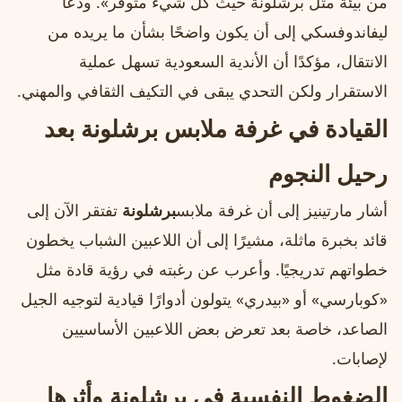
من بيئة مثل برشلونة حيث كل شيء متوفر». ودعا
ليفاندوفسكي إلى أن يكون واضحًا بشأن ما يريده من
الانتقال، مؤكدًا أن الأندية السعودية تسهل عملية
الاستقرار ولكن التحدي يبقى في التكيف الثقافي والمهني.
القيادة في غرفة ملابس برشلونة بعد
رحيل النجوم
أشار مارتينيز إلى أن غرفة ملابس
برشلونة
تفتقر الآن إلى
قائد بخبرة ماثلة، مشيرًا إلى أن اللاعبين الشباب يخطون
خطواتهم تدريجيًا. وأعرب عن رغبته في رؤية قادة مثل
«كوبارسي» أو «بيدري» يتولون أدوارًا قيادية لتوجيه الجيل
الصاعد، خاصة بعد تعرض بعض اللاعبين الأساسيين
لإصابات.
الضغوط النفسية في برشلونة وأثرها