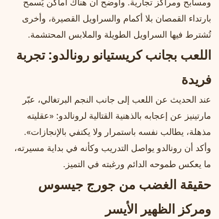
ومسابح ومراكز تجارية. وأوضح أن هناك أماكن يُسمح
بارتداء القمصان بلا أكمام والسراويل القصيرة، وأخرى
تُشترط فيها السراويل الطويلة والملابس المحتشمة.
اللعب بجانب كريستيانو رونالدو: تجربة
فريدة
عند الحديث عن اللعب إلى جانب النجم البرتغالي، عبّر
مارتينيز عن إعجابه بالذهنية القتالية لرونالدو: «عقليته
مذهلة، يطالب نفسه باستمرار ولا يكتفي بالإنجازات».
وأكد أن رونالدو يواصل التدريب وكأنه في بداية مسيرته،
ما يعكس طموحه الدائم ورغبته في التميز.
حقيقة الغضب من جورج جيسوس
ومركز الظهير الأيسر