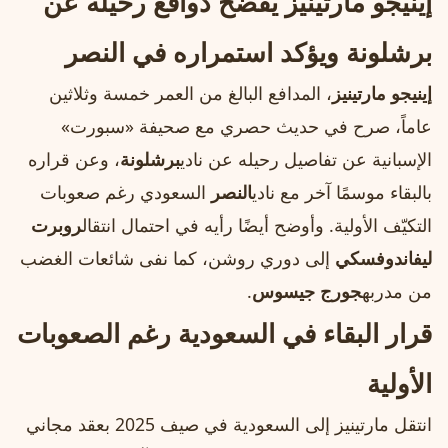
إينيجو مارتينيز يفضّح دوافع رحيله عن
برشلونة ويؤكد استمراره في النصر
إينيجو مارتينيز
، المدافع البالغ من العمر خمسة وثلاثين
عاماً، صرح في حديث حصري مع صحيفة «سبورت»
الإسبانية عن تفاصيل رحيله عن نادي
برشلونة
، وعن قراره
بالبقاء موسمًا آخر مع نادي
النصر
السعودي رغم صعوبات
التكيّف الأولية. وأوضح أيضًا رأيه في احتمال انتقال
روبرت
ليفاندوفسكي
إلى دوري روشن، كما نفى شائعات الغضب
من مدربه
جورج جيسوس
.
قرار البقاء في السعودية رغم الصعوبات
الأولية
انتقل مارتينيز إلى السعودية في صيف 2025 بعقد مجاني