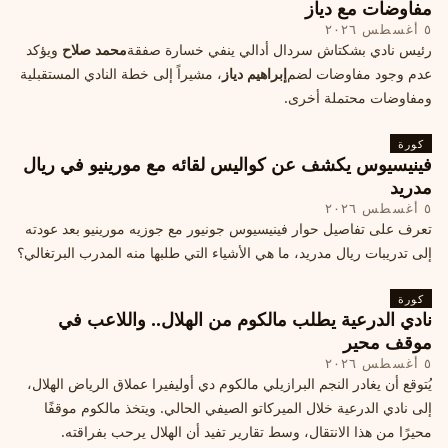
مفاوضات مع دياز
٥ أغسطس ٢٠٢٦
رئيس نادي بشكتاش سردال أدالي ينفي خسارة صفقة
محمد صلاح
ويؤكد
عدم وجود مفاوضات لضم
إبراهيم دياز
، مشيراً إلى خطة النادي المستقبلية
ومفاوضات محتملة أخرى.
كورة
فينيسيوس يكشف عن كواليس لقائه مع مورينيو في ريال
مدريد
٥ أغسطس ٢٠٢٦
تعرف على تفاصيل حوار فينيسيوس جونيور مع جوزيه مورينيو بعد عودته
إلى تدريبات ريال مدريد، ما هي الأشياء التي طلبها منه المدرب البرتغالي؟
كورة
نادي الدرعية يطلب مالكوم من الهلال.. واللاعب في
موقف محير
٥ أغسطس ٢٠٢٦
يُتوقع أن يغادر النجم البرازيلي مالكوم دي أوليفيرا عملاق الرياض الهلال،
إلى نادي الدرعية خلال الميركاتو الصيفي الحالي. ويتخذ مالكوم موقفًا
محيرًا من هذا الانتقال، وسط تقارير تفيد أن الهلال يرحب بفراقته.