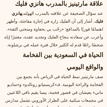
علاقة مارتينيز بالمدرب هانزي فليك
عند سؤال الصحيفة عن علاقته بالمدرب الهولندي
هانزي
فليك
، أشار إلى أن الفليك زاره في إجازة مفاجئة، وأظهر
اهتمامًا فوريًا بالمدافع: «رحّب بي بحفاوة ومنحني الثقة».
وأعرب عن سعادته بنجاح الفليك وتجديد عقده، معتبرًا إياه
شخصًا رائعًا قدم له الكثير خلال فترة عمله في برشلونة.
الحياة في السعودية بين الفخامة
والواقع اليومي
صف مارتينيز نمط الحياة في الرياض بأنه يجمع بين
الفخامة والراحة اليومية. فـ«كريستيانو رونالدو» و«ساديو
ماني» يعيشان في قصور فخمة، بينما يقيم باقي اللاعبين
في مجمعات سكنية على الطراز الأوروبي تشمل مدارس