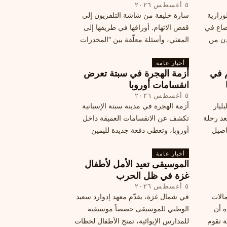
٥ أغسطس ٢٠٢٦
وزارية
سارة خليفة من شاشة التلفزيون إلى
وضاع في
قفص الاتهام. أوراقها في طريقها إلى
دن من
المفتي، وأسئلة معلّقة بين “المخدرات
فلسطين
الكبرى” وشبح الإعدام.
تها إلى
أخبار عامة
م في
أزمة الهجرة في سبتة تعرض
قة
انقسامات أوروبا
٥ أغسطس ٢٠٢٦
ليار
أزمة الهجرة في مدينة سبتة الإسبانية
د رحلة
تكشف عن الانقسامات العميقة داخل
اصيل
أوروبا، وتعطي دفعة جديدة لليمين
المتطرف، وفرصة لخصوم الاتحاد
أخبار عامة
الأوروبي لاستغلال هشاشة موقفه، فما
الموسيقى تعيد الأمل لأطفال
هي الآثار السياسية لهذه الأزمة؟
غزة في ظل الحرب
٥ أغسطس ٢٠٢٦
مالات
في شمال غزة، يقدّم معهد إدوارد سعيد
ه أن
الوطني للموسيقى حصصاً موسيقية
ة تقوم
للمدارس الإيوائية، تمنح الأطفال لحظات