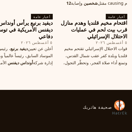
م causing مقتل
شخصين
وإصابة
12
على استهداف الموانئ التايواني
آخرين، وسط تصعيد عسكري يهدد الأمن
صاروخية دقيقة، فيما يسميه الكا
أخبار عامة
المدني. تفاصيل الهجوم وتداعياته.
أخبار عامة
"الحصار بالنيران
اقتحام مخيم قلنديا وهدم منازل
ديفيد برنيع يرأس أونداس
قرب بيت لحم في عمليات
ديفنس الأمريكية في توس
الاحتلال الإسرائيلي
دفاعي
٥ أغسطس ٢٠٢٦
٥ أغسطس ٢٠٢٦
قوات الاحتلال الإسرائيلي تقتحم مخيم
أعلن عن تعيين
ديفيد برنيع
، رئي
قلنديا وبلدة كفر عقب شمال القدس،
الموساد السابق، رئيساً عالمياً
وتمنع أداء صلاة الفجر، وتحظّر التجول،
إدارة شركة
أونداس ديفنس
الأمر
وتعتدي على الصحفيين، فيما هدمت
خطوة تعكس استقطاب خبرات
منازل قرب بيت لحم، ما هي الأسباب
إسرائيليّة لتوسيع حضورها في ق
والخلفيات؟
التكنولوجيا الدفاعية عالمياً.
صحيفة هاتريك