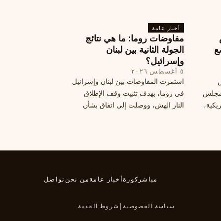
ة بضربات
من السلام وتعيد لهم الطفولة المفقودة.
تبان
اكتشف كيف
أخبار عامة
مفاوضات روما: ما هي نتائج
ع
الجولة الثانية بين لبنان
وإسرائيل؟
٥ أغسطس ٢٠٢٦
س
استمرت المفاوضات بين لبنان وإسرائيل
 ومجلس
في روما، بهدف تثبيت وقف الإطلاق
يكية،
النار الهش، ووصلت إلى اتفاق بشأن
مناطق تجريبية جديدة. ولكن، يتعارك
طاع
لبنان حول مسار المفاوضات، الذي
يعتبره بعض القوى السياسية مدخلا
لمعالجة الملفات العالقة، فيما يرى
otros أنها تنازلات ميدانية.
مباشر
كورة
أخبار عامة
من نحن
تواصل
سياسة الخصوصية
|
شروط الخدمة