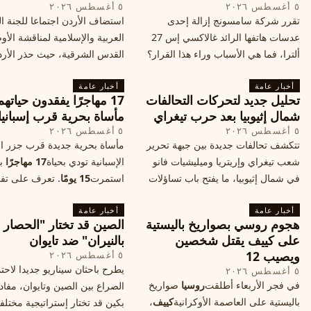
٥ أغسطس ٢٠٢٦
٥ أغسطس ٢٠٢٦
تقرر شركة سامسونج إزالة إحدى
استضاف الأردن اجتماعا للجنة ال
عدسات هاتفها الرائد غالاكسي إس 27
العربية والإسلامية لمناقشة الأ
ألترا، فما هي الأسباب وراء هذا القرار؟
القدس الشرقية، حيث حذر الأر
وكيف سيتأثر الأداء الفوتوغرافي لهاتف
خطر تفجر صراع ديني، ودعت 
أخبار عامة
الأندرويد الأغلى في السوق؟
أخبار عامة
الدول إلى الامتناع عن نقل سفارا
تحليل جديد لتحركات التحالفات
17 مهاجرًا يفقدون حياته
القدس، ما يزيد التوتر في المنط
شمال إثيوبيا بعد حرب تيغراي
مأساة بحرية قرب إسبانيا
٥ أغسطس ٢٠٢٦
٥ أغسطس ٢٠٢٦
تتكشف تحالفات جديدة بين جبهة تحرير
مأساة بحرية جديدة قرب جزر الب
شعب تيغراي وإريتريا وميليشيات فانو
الإسبانية تودي بحياة
17 مهاجرًا
بع
في شمال إثيوبيا، ما يفتح باب تساؤلات
استمرت
15 يومًا
. تعرف على تف
حول مستقبل الصراع وإعادة رسم
الحادث وخطوات الإنقاذ.
أخبار عامة
الخريطة السياسية.
أخبار عامة
هجوم روسي بصواريخ باليستية
الصين قد تختار "الحصار
على كييف يقتل شخصين
بالنيران" ضد تايوان
ويصيب 12
٥ أغسطس ٢٠٢٦
يطرح باحثان سيناريو جديدا لاحت
٥ أغسطس ٢٠٢٦
في فجر الأربعاء أطلقت
روسيا
صواريخ
الصراع بين الصين وتايوان، مفاد
باليستية على العاصمة الأوكرانية
كييف
،
بكين قد تختار إستراتيجية مختلف