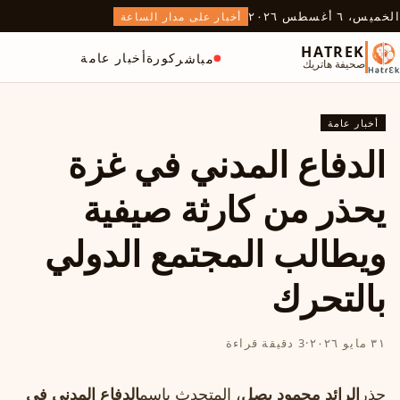
الخميس، ٦ أغسطس ٢٠٢٦
أخبار على مدار الساعة
HATREK
كورة
أخبار عامة
مباشر
صحيفة هاتريك
أخبار عامة
الدفاع المدني في غزة
يحذر من كارثة صيفية
ويطالب المجتمع الدولي
بالتحرك
٣١ مايو ٢٠٢٦
·
3 دقيقة قراءة
حذر
الرائد محمود بصل
، المتحدث باسم
الدفاع المدني في