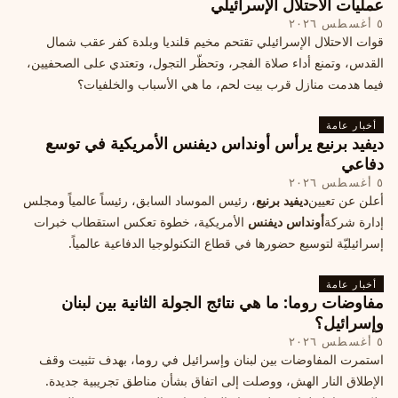
عمليات الاحتلال الإسرائيلي
٥ أغسطس ٢٠٢٦
قوات الاحتلال الإسرائيلي تقتحم مخيم قلنديا وبلدة كفر عقب شمال
القدس، وتمنع أداء صلاة الفجر، وتحظّر التجول، وتعتدي على الصحفيين،
فيما هدمت منازل قرب بيت لحم، ما هي الأسباب والخلفيات؟
أخبار عامة
ديفيد برنيع يرأس أونداس ديفنس الأمريكية في توسع
دفاعي
٥ أغسطس ٢٠٢٦
أعلن عن تعيين
ديفيد برنيع
، رئيس الموساد السابق، رئيساً عالمياً ومجلس
إدارة شركة
أونداس ديفنس
الأمريكية، خطوة تعكس استقطاب خبرات
إسرائيليّة لتوسيع حضورها في قطاع التكنولوجيا الدفاعية عالمياً.
أخبار عامة
مفاوضات روما: ما هي نتائج الجولة الثانية بين لبنان
وإسرائيل؟
٥ أغسطس ٢٠٢٦
استمرت المفاوضات بين لبنان وإسرائيل في روما، بهدف تثبيت وقف
الإطلاق النار الهش، ووصلت إلى اتفاق بشأن مناطق تجريبية جديدة.