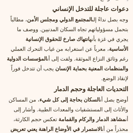
دعوات عاجلة للتدخل الإنساني
وجه بصل نداءً إلى
المجتمع الدولي ومجلس الأمن
، مطالباً
بتحمل مسؤولياتهم تجاه السكان المدنيين. ووصف ما
يجري في غزة بأنه
انتهاك صارخ للحقوق الإنسانية
الأساسية
، معرباً عن استغرابه من غياب التحرك العملي
رغم وثائق النزاع الموثقة. ولفت إلى أن
المؤسسات الدولية
والمنظمات المعنية بحماية الإنسان
يجب أن تتدخل فوراً
لإنقاذ الوضع.
التحديات العاجلة وحجم الدمار
أوضح بصل أن
السكان بحاجة إلى كل شيء
، من المساكن
والأثاث إلى المستشفيات والمعدات الطبية. وأشار إلى
أن
مشاهد الدمار والركام والقمامة
تعكس حجم الكارثة،
محذراً من أن
الاستمرار في الأوضاع الراهنة يعني تعريض