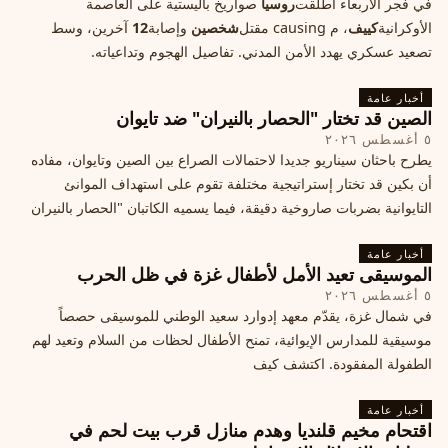
في فجر الأربعاء أطلقت
روسيا
صواريخ باليستية على العاصمة
الأوكرانية
كييف
، م causing مقتل
شخصين
وإصابة
12
آخرين، وسط
تصعيد عسكري يهدد الأمن المدني. تفاصيل الهجوم وتداعياته.
أخبار عامة
الصين قد تختار "الحصار بالنيران" ضد تايوان
٥ أغسطس ٢٠٢٦
يطرح باحثان سيناريو جديدا لاحتمالات الصراع بين الصين وتايوان، مفاده
أن بكين قد تختار إستراتيجية مختلفة تقوم على استهداف الموانئ
التايوانية بضربات صاروخية دقيقة، فيما يسميه الكاتبان "الحصار بالنيران
أخبار عامة
الموسيقى تعيد الأمل لأطفال غزة في ظل الحرب
٥ أغسطس ٢٠٢٦
في شمال غزة، يقدّم معهد إدوارد سعيد الوطني للموسيقى حصصاً
موسيقية للمدارس الإيوائية، تمنح الأطفال لحظات من السلام وتعيد لهم
الطفولة المفقودة. اكتشف كيف
أخبار عامة
اقتحام مخيم قلنديا وهدم منازل قرب بيت لحم في