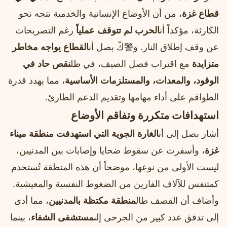
قطاع غزة
، من أن الأوضاع الإنسانية والخدمية تتجه نحو
الكارثة، مؤكداً أن
الحرب لم تتوقف عملياً
رغم التصريحات
عن وقف إطلاق النار. و警كّ بصل أن
القطاع يواجه مخاطر
متزايدة
مع اقتراب فصل الصيف، في ظل
نقص حاد في
الوقود، والمعدات، والمستلزمات الأساسية
، مما يهدد قدرة
الطواقم على أداء مهامها وتقديم الدعم الطارئ.
استهدافات متكررة وتفاقم الأوضاع
أشار بصل إلى أن
الغارة الجوية التي استهدفت منطقة ميناء
غزة
، وأسفرت عن سقوط ضحايا وإصابات بين المدنيين،
ليست الأولى من نوعها، موضحاً أن هذه المنطقة تُستخدم
كمتنفس للآلاف الفارين من الضغوط النفسية والمعيشية.
وأضاف أن القصف طال
منطقة مكتظة بالمدنيين
، مما أدى
إلى تدفق عدد كبير من الجرحى إلى
مستشفى الشفاء
، بينما