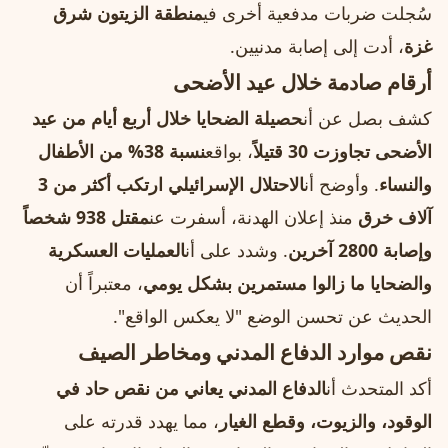
سُجلت ضربات مدفعية أخرى في
منطقة الزيتون شرق
غزة
، أدت إلى إصابة مدنيين.
أرقام صادمة خلال عيد الأضحى
كشف بصل عن أن
حصيلة الضحايا خلال أربع أيام من عيد
الأضحى تجاوزت 30 قتيلاً
، بواقع
نسبة 38% من الأطفال
والنساء
. وأوضح أن
الاحتلال الإسرائيلي ارتكب أكثر من 3
آلاف خرق
منذ إعلان الهدنة، أسفرت عن
مقتل 938 شخصاً
وإصابة 2800 آخرين
. وشدد على أن
العمليات العسكرية
والضحايا ما زالوا مستمرين بشكل يومي
، معتبراً أن
الحديث عن تحسن الوضع "لا يعكس الواقع".
نقص موارد الدفاع المدني ومخاطر الصيف
أكد المتحدث أن
الدفاع المدني يعاني من نقص حاد في
الوقود، والزيوت، وقطع الغيار
، مما يهدد قدرته على