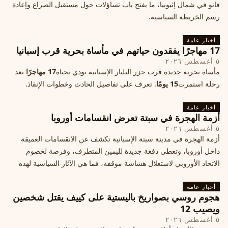
فانو في شمال إثيوبيا، ما يفتح باب تساؤلات حول مستقبل الصراع وإعادة
رسم الخريطة السياسية.
أخبار عامة
17 مهاجرًا يفقدون حياتهم في مأساة بحرية قرب إسبانيا
٥ أغسطس ٢٠٢٦
مأساة بحرية جديدة قرب جزر البليار الإسبانية تودي بحياة
17 مهاجرًا
بعد
رحلة استمرت
15 يومًا
. تعرف على تفاصيل الحادث وخطوات الإنقاذ.
أخبار عامة
أزمة الهجرة في سبتة تعرض انقسامات أوروبا
٥ أغسطس ٢٠٢٦
أزمة الهجرة في مدينة سبتة الإسبانية تكشف عن الانقسامات العميقة
داخل أوروبا، وتعطي دفعة جديدة لليمين المتطرف، وفرصة لخصوم
الاتحاد الأوروبي لاستغلال هشاشة موقفه، فما هي الآثار السياسية لهذه
الأزمة؟
أخبار عامة
هجوم روسي بصواريخ باليستية على كييف يقتل شخصين
ويصيب 12
٥ أغسطس ٢٠٢٦