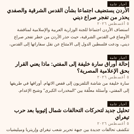
أخبار عامة
الأردن يستضيف اجتماعا بشأن القدس الشرقية والصفدي
يحذر من تفجر صراع ديني
٥ أغسطس ٢٠٢٦
استضاف الأردن اجتماعا للجنة الوزارية العربية والإسلامية لمناقشة
الأوضاع في القدس الشرقية، حيث حذر الأردن من خطر تفجر صراع
ديني، ودعت فلسطين الدول إلى الامتناع عن نقل سفاراتها إلى القدس،
ما يزيد التوتر في المنطقة
أخبار عامة
إحالة أوراق سارة خليفة إلى المفتي: ماذا يعني القرار
بحق الإعلامية المصرية؟
٥ أغسطس ٢٠٢٦
سارة خليفة من شاشة التلفزيون إلى قفص الاتهام. أوراقها في طريقها
إلى المفتي، وأسئلة معلّقة بين “المخدرات الكبرى” وشبح الإعدام.
أخبار عامة
تحليل جديد لتحركات التحالفات شمال إثيوبيا بعد حرب
تيغراي
٥ أغسطس ٢٠٢٦
تتكشف تحالفات جديدة بين جبهة تحرير شعب تيغراي وإريتريا وميليشيات