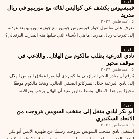
كورة
فينيسيوس يكشف عن كواليس لقائه مع مورينيو في ريال
مدريد
٥ أغسطس ٢٠٢٦
تعرف على تفاصيل حوار فينيسيوس جونيور مع جوزيه مورينيو بعد عودته
إلى تدريبات ريال مدريد، ما هي الأشياء التي طلبها منه المدرب البرتغالي؟
كورة
نادي الدرعية يطلب مالكوم من الهلال.. واللاعب في
موقف محير
٥ أغسطس ٢٠٢٦
يُتوقع أن يغادر النجم البرازيلي مالكوم دي أوليفيرا عملاق الرياض الهلال،
إلى نادي الدرعية خلال الميركاتو الصيفي الحالي. ويتخذ مالكوم موقفًا
محيرًا من هذا الانتقال، وسط تقارير تفيد أن الهلال يرحب بفراقته.
كورة
أبو بكر ليادي ينتقل إلى منتخب السويس بتروجت من
الاتحاد السكندري
٥ أغسطس ٢٠٢٦
استغنى نادي منتخب السويس بتروجت رسميًا عن ظهيره الأيمن أبو بكر
ليادي، الذي سيساهم مع الفريق في موسم جديد. وتعاقد الاتحاد السكندري