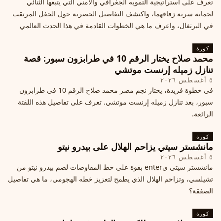
تعرف على استراتيجية التمويه الجغرافي والأمني التي يتبعها الثنائي
لحماية سرية زفافهما، واكتشف التفاصيل الحصرية حول الحفل المرتقب
في البرتغال، واعرف ما هي الخطوات القادمة في هذا الحدث العالمي
كورة
محمد صلاح يختار الرقم 10 في طرابزون سبور: قصة
تنازل زميله إرنست موتشي
٥ أغسطس ٢٠٢٦
في خطوة فريدة، يختار نجم مصر محمد صلاح الرقم 10 في طرابزون
سبور، بعد تنازل زميله إرنست موتشي. تعرف على تفاصيل هذه اللفتة
الرائعة.
كورة
مانشستر سيتي يزاحم الهلال على بيدرو نيتو
٥ أغسطس ٢٠٢٦
مانشستر سيتي يenter بقوة على خط المفاوضات لضم بيدرو نيتو من
تشيلسي، وتزاحم الهلال الذي يطمح لتعزيز خطه الهجومي، ما هي تفاصيل
الصفقة؟
كورة