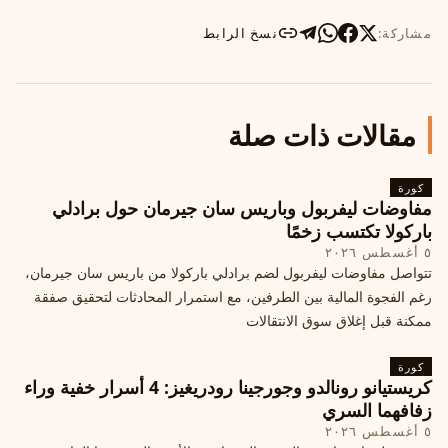
مشاركة:
نسخ الرابط
مقالات ذات صلة
كورة
مفاوضات ليفربول وباريس سان جيرمان حول برادلي
باركولا تكتسب زخمًا
٥ أغسطس ٢٠٢٦
تتواصل مفاوضات ليفربول لضم برادلي باركولا من باريس سان جيرمان،
رغم الفجوة المالية بين الطرفين، مع استمرار المحادثات لتحقيق صفقة
ممكنة قبل إغلاق سوق الانتقالات
كورة
كريستيانو رونالدو وجورجينا رودريغيز: 4 أسرار خفية وراء
زفافهما السري
٥ أغسطس ٢٠٢٦