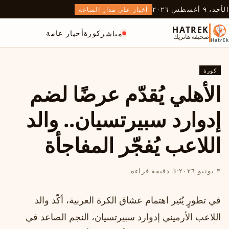
الأحد، ٩ أغسطس ٢٠٢٦
أخبار على مدار الساعة
HATREK
كورة
أخبار عامة
مباشر
صحيفة هاتريك
كورة
الأهلي يُقدّم عرضًا لضم
إدوارد سبيرتسيان.. والد
اللاعب يُفجّر المفاجأة
٣ يونيو ٢٠٢٦
·
3 دقيقة قراءة
في تطورٍ يُثير اهتمام عشاق الكرة العربية، أكّد والد
اللاعب الأرميني إدوارد سبيرتسيان، النجم الصاعد في