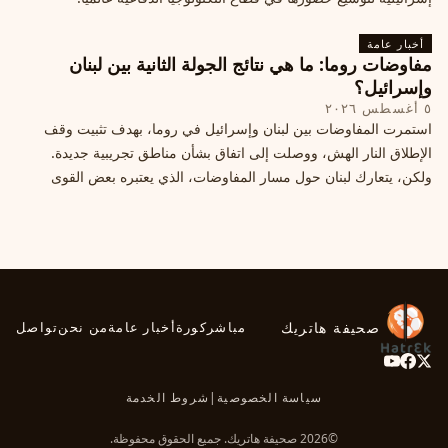
أخبار عامة
مفاوضات روما: ما هي نتائج الجولة الثانية بين لبنان
وإسرائيل؟
٥ أغسطس ٢٠٢٦
استمرت المفاوضات بين لبنان وإسرائيل في روما، بهدف تثبيت وقف
الإطلاق النار الهش، ووصلت إلى اتفاق بشأن مناطق تجريبية جديدة.
ولكن، يتعارك لبنان حول مسار المفاوضات، الذي يعتبره بعض القوى
السياسية مدخلا لمعالجة الملفات العالقة، فيما يرى otros أنها تنازلات
ميدانية.
صحيفة هاتريك
مباشر
كورة
أخبار عامة
من نحن
تواصل
سياسة الخصوصية
|
شروط الخدمة
©2026 صحيفة هاتريك. جميع الحقوق محفوظة.