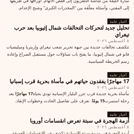
سارة خليفة من شاشة التلفزيون إلى قفص الاتهام. أوراقها في طريقها
إلى المفتي، وأسئلة معلّقة بين “المخدرات الكبرى” وشبح الإعدام.
أخبار عامة
تحليل جديد لتحركات التحالفات شمال إثيوبيا بعد حرب
تيغراي
٥ أغسطس ٢٠٢٦
تتكشف تحالفات جديدة بين جبهة تحرير شعب تيغراي وإريتريا وميليشيات
فانو في شمال إثيوبيا، ما يفتح باب تساؤلات حول مستقبل الصراع وإعادة
رسم الخريطة السياسية.
أخبار عامة
17 مهاجرًا يفقدون حياتهم في مأساة بحرية قرب إسبانيا
٥ أغسطس ٢٠٢٦
مأساة بحرية جديدة قرب جزر البليار الإسبانية تودي بحياة
17 مهاجرًا
بعد
رحلة استمرت
15 يومًا
. تعرف على تفاصيل الحادث وخطوات الإنقاذ.
أخبار عامة
أزمة الهجرة في سبتة تعرض انقسامات أوروبا
٥ أغسطس ٢٠٢٦
أزمة الهجرة في مدينة سبتة الإسبانية تكشف عن الانقسامات العميقة