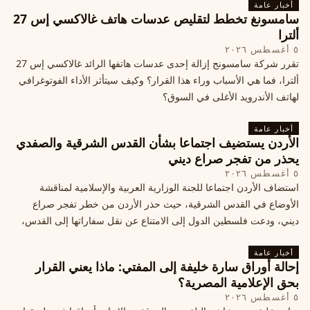
أخبار عامة
سامسونغ تخطط لتقليص عدسات هاتف غالاكسي إس 27
ألترا
٥ أغسطس ٢٠٢٦
تقرر شركة سامسونج إزالة إحدى عدسات هاتفها الرائد غالاكسي إس 27
ألترا، فما هي الأسباب وراء هذا القرار؟ وكيف سيتأثر الأداء الفوتوغرافي
لهاتف الأندرويد الأغلى في السوق؟
أخبار عامة
الأردن يستضيف اجتماعا بشأن القدس الشرقية والصفدي
يحذر من تفجر صراع ديني
٥ أغسطس ٢٠٢٦
استضاف الأردن اجتماعا للجنة الوزارية العربية والإسلامية لمناقشة
الأوضاع في القدس الشرقية، حيث حذر الأردن من خطر تفجر صراع
ديني، ودعت فلسطين الدول إلى الامتناع عن نقل سفاراتها إلى القدس،
ما يزيد التوتر في المنطقة
أخبار عامة
إحالة أوراق سارة خليفة إلى المفتي: ماذا يعني القرار
بحق الإعلامية المصرية؟
٥ أغسطس ٢٠٢٦