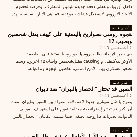
داخل أوروبا، وتعطي دفعة جديدة لليمين المتطرف، وفرصة لخصوم
الاتحاد الأوروبي لاستغلال هشاشة موقفه، فما هي الآثار السياسية لهذه
الأزمة؟
أخبار عامة
هجوم روسي بصواريخ باليستية على كييف يقتل شخصين
ويصيب 12
٥ أغسطس ٢٠٢٦
في فجر الأربعاء أطلقت
روسيا
صواريخ باليستية على العاصمة
الأوكرانية
كييف
، م causing مقتل
شخصين
وإصابة
12
آخرين، وسط
تصعيد عسكري يهدد الأمن المدني. تفاصيل الهجوم وتداعياته.
أخبار عامة
الصين قد تختار "الحصار بالنيران" ضد تايوان
٥ أغسطس ٢٠٢٦
يطرح باحثان سيناريو جديدا لاحتمالات الصراع بين الصين وتايوان، مفاده
أن بكين قد تختار إستراتيجية مختلفة تقوم على استهداف الموانئ
التايوانية بضربات صاروخية دقيقة، فيما يسميه الكاتبان "الحصار بالنيران
أخبار عامة
الموسيقى تعيد الأمل لأطفال غزة في ظل الحرب