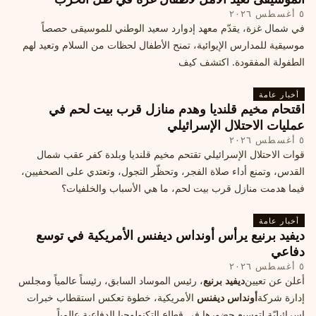
٥ أغسطس ٢٠٢٦
في شمال غزة، يقدّم معهد إدوارد سعيد الوطني للموسيقى حصصاً
موسيقية للمدارس الإيوائية، تمنح الأطفال لحظات من السلام وتعيد لهم
الطفولة المفقودة. اكتشف كيف
أخبار عامة
اقتحام مخيم قلنديا وهدم منازل قرب بيت لحم في
عمليات الاحتلال الإسرائيلي
٥ أغسطس ٢٠٢٦
قوات الاحتلال الإسرائيلي تقتحم مخيم قلنديا وبلدة كفر عقب شمال
القدس، وتمنع أداء صلاة الفجر، وتحظّر التجول، وتعتدي على الصحفيين،
فيما هدمت منازل قرب بيت لحم، ما هي الأسباب والخلفيات؟
أخبار عامة
ديفيد برنيع يرأس أونداس ديفنس الأمريكية في توسع
دفاعي
٥ أغسطس ٢٠٢٦
أعلن عن تعيين
ديفيد برنيع
، رئيس الموساد السابق، رئيساً عالمياً ومجلس
إدارة شركة
أونداس ديفنس
الأمريكية، خطوة تعكس استقطاب خبرات
إسرائيليّة لتوسيع حضورها في قطاع التكنولوجيا الدفاعية عالمياً.