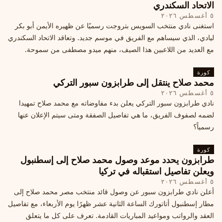
الاتحاد السكندري
٥ أغسطس ٢٠٢٦
استغنى نادي منتخب السويس بتروجت رسميًا عن ظهيره الأيمن أبو بكر
ليادي، الذي سيساهم مع الفريق في موسم جديد. وتعاقد الاتحاد السكندري
مع العديد من اللاعبين هذا الصيف، منهم ميدو مصطفى من سموحة.
كورة
محمد صلاح ينتقل إلى طرابزون سبور التركي
٥ أغسطس ٢٠٢٦
نادي طرابزون سبور التركي يعلن بدء مفاوضاته مع محمد صلاح تمهيدا
لضمه لصفوف الفريق، ما هي تفاصيل الصفقة ومتى سيتم الإعلان عنها
رسمياً؟
كورة
طرابزون يحدد موعد وصول محمد صلاح إلى إسطنبول
ويعلن تفاصيل استقباله في تركيا
٥ أغسطس ٢٠٢٦
أعلن نادي طرابزون سبور عن وصول قائد منتخب مصر محمد صلاح إلى
مطار إسطنبول أتاتورك الساعة الثانية عشر ظهرًا يوم الأربعاء، مع تفاصيل
العقد والرواتب ومواعيد المباريات القادمة. تعرف على كل ما يتعلق