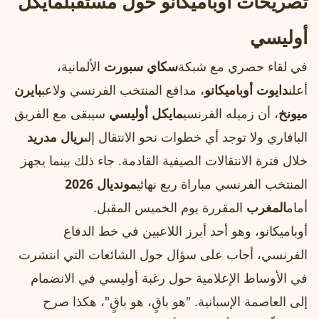
تصريحات أوباميكانو حول مستقبل
مايكل
أوليسي
في لقاء حصري مع شبكة
سكاي سبورت
الألمانية،
أعلن
دايوت أوباميكانو
، مدافع المنتخب الفرنسي ولاعب
بايرن
ميونخ
، أن زميله الفرنسي
مايكل أوليسي
سيبقى مع الفريق
البافاري ولا توجد أي خطوات نحو الانتقال إلى
ريال مدريد
خلال فترة الانتقالات الصيفية القادمة. جاء ذلك بينما يجهز
المنتخب الفرنسي مباراة ربع نهائي
مونديال 2026
أمام
المغرب
المقررة يوم الخميس المقبل.
أوباميكانو، وهو أحد أبرز اللاعبين في خط الدفاع
الفرنسي، أجاب على سؤال حول الشائعات التي انتشرت
في الأوساط الإعلامية حول رغبة أوليسي في الانضمام
إلى العاصمة الإسبانية. "هو باقٍ، هو باقٍ"، هكذا صرح