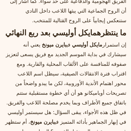
الفريق الهجومية والدفاعية على حد سواء. كما أشار إلى
أن الروح الجماعية التي يبثها اللاعب داخل النادي
ستنعكس إيجابياً على الروح القتالية للمنتخب.
ما ينتظره
مايكل أوليسي
بعد ربع النهائي
إن استمرار
مايكل أوليسي
في
بايرن ميونخ
يعني أنه
سيشارك في بداية الموسم الجديد مع فريق يسعى لتعزيز
صفوفه للمنافسة على الألقاب المحلية والقارية. ومع
اقتراب فترة الانتقالات الصيفية، سيظل اسم اللاعب
محور اهتمام الأندية الأوروبية، لكن ما يبدو واضحاً من
تصريحات أوباميكانو هو أن أي خطوة مستقبلية ستتم
باتفاق جميع الأطراف وبما يخدم مصلحة اللاعب والفريق.
في ظل هذه الأجواء، يبقى السؤال: هل سيستمر أوليسي
في إبهار الجماهير بأدائه المتميز في
بايرن ميونخ
، أم ستظهر