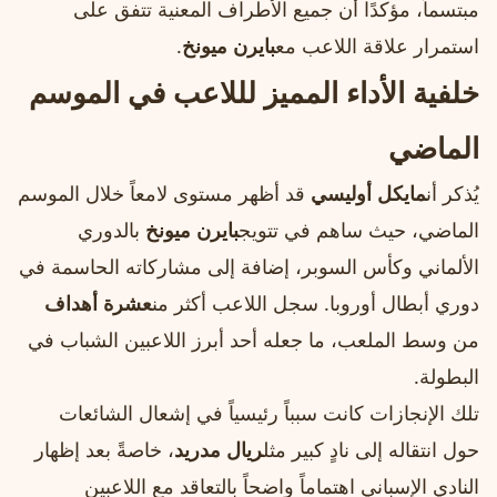
مبتسماً، مؤكدًا أن جميع الأطراف المعنية تتفق على
استمرار علاقة اللاعب مع
بايرن ميونخ
.
خلفية الأداء المميز لللاعب في الموسم
الماضي
يُذكر أن
مايكل أوليسي
قد أظهر مستوى لامعاً خلال الموسم
الماضي، حيث ساهم في تتويج
بايرن ميونخ
بالدوري
الألماني وكأس السوبر، إضافة إلى مشاركاته الحاسمة في
دوري أبطال أوروبا. سجل اللاعب أكثر من
عشرة أهداف
من وسط الملعب، ما جعله أحد أبرز اللاعبين الشباب في
البطولة.
تلك الإنجازات كانت سبباً رئيسياً في إشعال الشائعات
حول انتقاله إلى نادٍ كبير مثل
ريال مدريد
، خاصةً بعد إظهار
النادي الإسباني اهتماماً واضحاً بالتعاقد مع اللاعبين