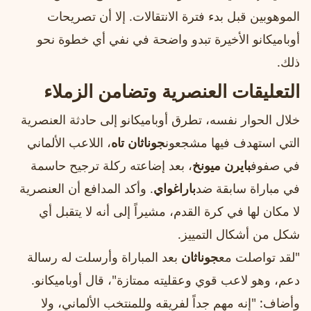
الموهوبين قبل بدء فترة الانتقالات. إلا أن تصريحات
أوباميكانو الأخيرة تبدو واضحة في نفي أي خطوة نحو
ذلك.
التعليقات العنصرية وتضامن الزملاء
خلال الحوار نفسه، تطرق أوباميكانو إلى حادثة العنصرية
التي استهدف فيها مشجعون
جوناثان تاه
، اللاعب الألماني
في صفوف
بايرن ميونخ
، بعد إضاعته ركلة ترجيح حاسمة
في مباراة سابقة ضد
باراغواي
. وأكد المدافع أن العنصرية
لا مكان لها في كرة القدم، مشيراً إلى أنه لا يتقبل أي
شكل من أشكال التمييز.
"لقد تواصلت مع
جوناثان
بعد المباراة وأرسلت له رسالة
دعم، وهو لاعب قوي وعقليته ممتازة"، قال أوباميكانو.
وأضاف: "إنه مهم جداً لفريقه وللمنتخب الألماني، ولا