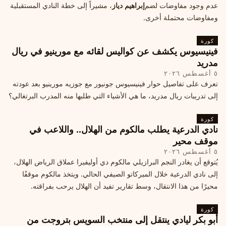
عدم وجود مفاوضات لضم
إبراهيم دياز
، مشيراً إلى خطة النادي المستقبلية
ومفاوضات محتملة أخرى.
كورة
فينيسيوس يكشف عن كواليس لقائه مع مورينيو في ريال
مدريد
٥ أغسطس ٢٠٢٦
تعرف على تفاصيل حوار فينيسيوس جونيور مع جوزيه مورينيو بعد عودته
إلى تدريبات ريال مدريد، ما هي الأشياء التي طلبها منه المدرب البرتغالي؟
كورة
نادي الدرعية يطلب مالكوم من الهلال.. واللاعب في
موقف محير
٥ أغسطس ٢٠٢٦
يُتوقع أن يغادر النجم البرازيلي مالكوم دي أوليفيرا عملاق الرياض الهلال،
إلى نادي الدرعية خلال الميركاتو الصيفي الحالي. ويتخذ مالكوم موقفًا
محيرًا من هذا الانتقال، وسط تقارير تفيد أن الهلال يرحب بفراقته.
كورة
أبو بكر ليادي ينتقل إلى منتخب السويس بتروجت من