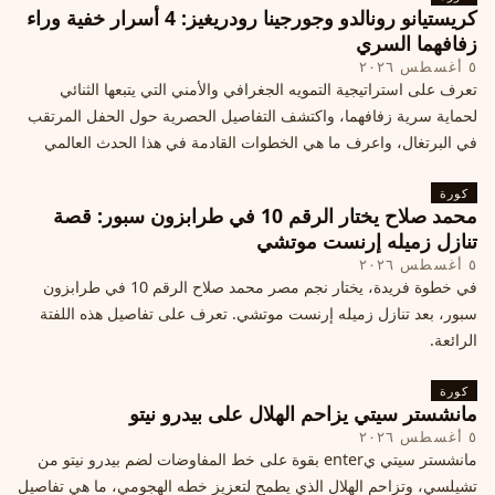
كريستيانو رونالدو وجورجينا رودريغيز: 4 أسرار خفية وراء
زفافهما السري
٥ أغسطس ٢٠٢٦
تعرف على استراتيجية التمويه الجغرافي والأمني التي يتبعها الثنائي
لحماية سرية زفافهما، واكتشف التفاصيل الحصرية حول الحفل المرتقب
في البرتغال، واعرف ما هي الخطوات القادمة في هذا الحدث العالمي
كورة
محمد صلاح يختار الرقم 10 في طرابزون سبور: قصة
تنازل زميله إرنست موتشي
٥ أغسطس ٢٠٢٦
في خطوة فريدة، يختار نجم مصر محمد صلاح الرقم 10 في طرابزون
سبور، بعد تنازل زميله إرنست موتشي. تعرف على تفاصيل هذه اللفتة
الرائعة.
كورة
مانشستر سيتي يزاحم الهلال على بيدرو نيتو
٥ أغسطس ٢٠٢٦
مانشستر سيتي يenter بقوة على خط المفاوضات لضم بيدرو نيتو من
تشيلسي، وتزاحم الهلال الذي يطمح لتعزيز خطه الهجومي، ما هي تفاصيل