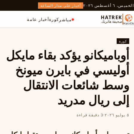
الخميس، ٦ أغسطس ٢٠٢٦
أخبار على مدار الساعة
HATREK
كورة
أخبار عامة
مباشر
صحيفة هاتريك
كورة
أوباميكانو يؤكد بقاء مايكل
أوليسي في بايرن ميونخ
وسط شائعات الانتقال
إلى ريال مدريد
٥ يوليو ٢٠٢٦
·
3 دقيقة قراءة