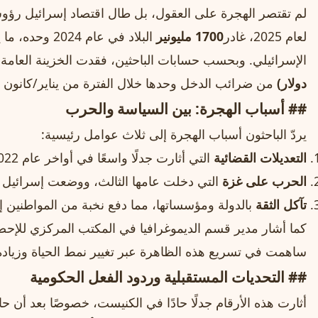
لم تقتصر الهجرة على العقول، بل طال اقتصاد إسرائيل رؤو
لعام 2025، غادر
1700 مليونير
البلاد في عام 4
الإسرائيلي. وبحسب حسابات الباحثين، فقدت الخزينة العامة 
دولار)
من ضرائب الدخل وحدها خلال الفترة من يناير/كانون الثاني 2023 إلى سبتمبر/أيل
## أسباب الهجرة: بين السياسة والحرب
يردّ الباحثون أسباب الهجرة إلى ثلاث عوامل رئيسية:
التعديلات القضائية
التي أثارت جدلًا واسعًا في أواخر عام 2022.
الحرب على غزة
التي دخلت عامها الثالث، ووضعت إسرائيل ف
تآكل الثقة
بالدولة ومؤسساتها، مما دفع نخبة من المواطنين إل
كما أشار مدير قسم الديموغرافيا في المكتب المركزي للإحص
ساهمت في تسريع هذه الظاهرة عبر تغيير نمط الحياة وزيادة 
## التحديات المستقبلية وردود الفعل الحكومية
أثارت هذه الأرقام جدلًا حادًا في الكنيست، خصوصًا بعد أن حا