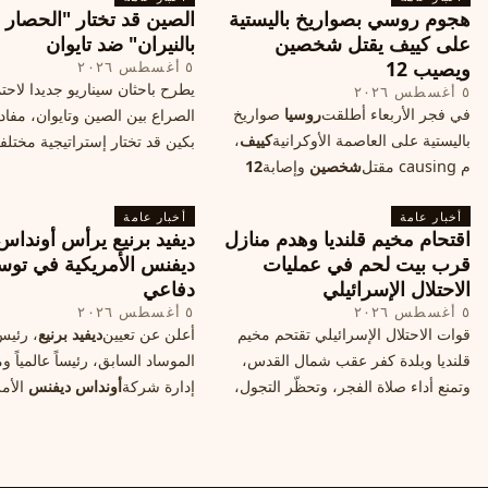
هجوم روسي بصواريخ باليستية
الصين قد تختار "الحصار
على كييف يقتل شخصين
بالنيران" ضد تايوان
ويصيب 12
٥ أغسطس ٢٠٢٦
يطرح باحثان سيناريو جديدا لاحت
٥ أغسطس ٢٠٢٦
في فجر الأربعاء أطلقت
روسيا
صواريخ
الصراع بين الصين وتايوان، مفاد
باليستية على العاصمة الأوكرانية
كييف
،
بكين قد تختار إستراتيجية مختلف
م causing مقتل
شخصين
وإصابة
12
على استهداف الموانئ التايواني
آخرين، وسط تصعيد عسكري يهدد الأمن
صاروخية دقيقة، فيما يسميه الكا
أخبار عامة
المدني. تفاصيل الهجوم وتداعياته.
أخبار عامة
"الحصار بالنيران
اقتحام مخيم قلنديا وهدم منازل
ديفيد برنيع يرأس أونداس
قرب بيت لحم في عمليات
ديفنس الأمريكية في توس
الاحتلال الإسرائيلي
دفاعي
٥ أغسطس ٢٠٢٦
٥ أغسطس ٢٠٢٦
قوات الاحتلال الإسرائيلي تقتحم مخيم
أعلن عن تعيين
ديفيد برنيع
، رئي
قلنديا وبلدة كفر عقب شمال القدس،
الموساد السابق، رئيساً عالمياً
وتمنع أداء صلاة الفجر، وتحظّر التجول،
إدارة شركة
أونداس ديفنس
الأمر
وتعتدي على الصحفيين، فيما هدمت
خطوة تعكس استقطاب خبرات
منازل قرب بيت لحم، ما هي الأسباب
إسرائيليّة لتوسيع حضورها في ق
والخلفيات؟
التكنولوجيا الدفاعية عالمياً.