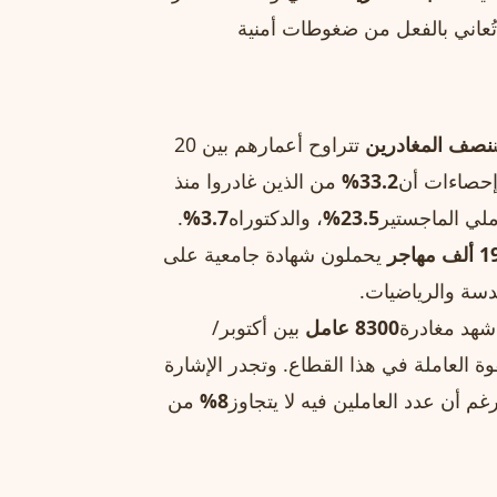
ة تُعاني بالفعل من ضغوطات أمنية
نصف المغادرين
تتراوح أعمارهم بين 20
33.2%
من الذين غادروا منذ
23.5%
، والدكتوراه
3.7%
.
ألف مهاجر
يحملون شهادة جامعية على
ندسة والرياضيات.
 شهد مغادرة
8300 عامل
بين أكتوبر/
ة العاملة في هذا القطاع. وتجدر الإشارة
رغم أن عدد العاملين فيه لا يتجاوز
8%
من