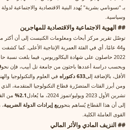
بـ "تسونامي بشرية" يُهدد البنية الاقتصادية والاجتماعية لدول
وسياسية.
## الهوية الاجتماعية والاقتصادية للمهاجرين
توصّل تقرير مركز أبحاث ومعلومات الكنيست إلى أن أكثر من
و44 عامًا، أي في الفئة العمرية الإنتاجية الأعلى. كما كشفت إحصاءات أن
2022 حاصلون على شهادة البكالوريوس، فيما بلغت نسبة حاملي الماجستير
وبحسب دراسة أعددها باحثون من جامعة تل أبيب، فإن نحو
19 
الأقل، بالإضافة إلى
633 دكتوراه
في العلوم والتكنولوجيا واله
ومن أبرز الفئات المتضرّرة قطاع التكنولوجيا المتقدمة، الذي
تشرين الأول 2023 ويوليو/تموز 2024، ما يُعادل
2.1%
من القو
إلى أن هذا القطاع يُساهم بنحو
ربع إيرادات الدولة الضريبية
، 
القوى العاملة الكلية.
## النزيف المادي والأثر المالي