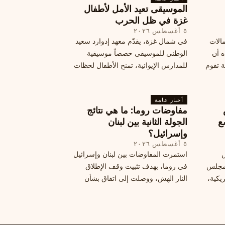
الموسيقى تعيد الأمل لأطفال
هي الآثار السياسية لهذه الأزمة؟
غزة في ظل الحرب
٥ أغسطس ٢٠٢٦
مالات
في شمال غزة، يقدّم معهد إدوارد سعيد
ه أن
الوطني للموسيقى حصصاً موسيقية
ة تقوم
للمدارس الإيوائية، تمنح الأطفال لحظات
ة بضربات
من السلام وتعيد لهم الطفولة المفقودة.
تبان
اكتشف كيف
أخبار عامة
مفاوضات روما: ما هي نتائج
ع
الجولة الثانية بين لبنان
وإسرائيل؟
٥ أغسطس ٢٠٢٦
س
استمرت المفاوضات بين لبنان وإسرائيل
 ومجلس
في روما، بهدف تثبيت وقف الإطلاق
يكية،
النار الهش، ووصلت إلى اتفاق بشأن
مناطق تجريبية جديدة. ولكن، يتعارك
طاع
لبنان حول مسار المفاوضات، الذي
يعتبره بعض القوى السياسية مدخلا