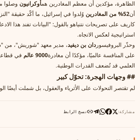
الظاهرة، مؤكدين أن معظم المغادرين هم
أوكرانيون
وصلوا مؤ
أن
52% من المغادرين
وُلدوا في إسرائيل، ما أكّد حقيقة "الن
كاريف على تصريحات نتنياهو بالقول: "البيانات تفند هذا الادع
استراتيجية لعكس الاتجاه.
وحذّر البروفيسور
دان بن ديفيد
، مدير معهد "شوريش"، من "دوا
على المنافسة عالميًا، مؤكدًا أن مغادرة
9000 عالم
في قطاعات
العلمي قد تُضعف القدرات الوطنية.
## وجهات الهجرة: تحوّل كبير
لم تقتصر التحولات على الأثرياء والعقول، بل شملت أيضًا الو
مشاركة:
نسخ الرابط