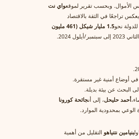
س الأموال. وبحسب تقرير لموقع
واي نت
202 وحده، ما يعكس تراجعًا في الثقة بالاقتصاد
للدولة نحو
1.5 مليار شيكل (461 مليون
ول 2024.
ي أوضاع أمنية غير مستقرة.
ى البحث عن بيئة بديلة.
اء،
أحمد حليحل
، إلى أن
جائحة كورونا
الوعي بمحدودية الموارد.
ول
بنيامين نتنياهو
التقليل من أهمية