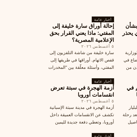
أخبار عامة
بشأن
إحالة أوراق سارة خليفة إلى
 يحذر
المفتي: ماذا يعني القرار بحق
الإعلامية المصرية؟
٥ أغسطس ٢٠٢٦
وزارية
سارة خليفة من شاشة التلفزيون إلى
وضاع في
قفص الاتهام. أوراقها في طريقها إلى
دن من
المفتي، وأسئلة معلّقة بين “المخدرات
فلسطين
الكبرى” وشبح الإعدام.
تها إلى
أخبار عامة
م في
أزمة الهجرة في سبتة تعرض
قة
انقسامات أوروبا
٥ أغسطس ٢٠٢٦
ليار
أزمة الهجرة في مدينة سبتة الإسبانية
د رحلة
تكشف عن الانقسامات العميقة داخل
اصيل
أوروبا، وتعطي دفعة جديدة لليمين
المتطرف، وفرصة لخصوم الاتحاد
أخبار عامة
الأوروبي لاستغلال هشاشة موقفه، فما