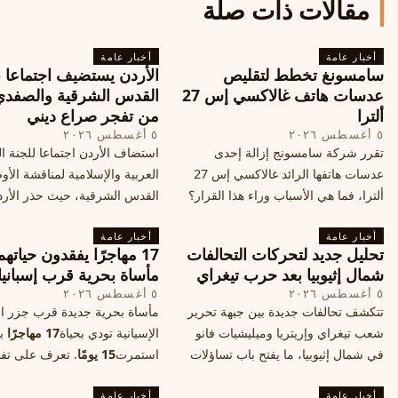
مقالات ذات صلة
أخبار عامة
أخبار عامة
سامسونغ تخطط لتقليص
الأردن يستضيف اجتماعا 
عدسات هاتف غالاكسي إس 27
القدس الشرقية والصفدي
ألترا
من تفجر صراع ديني
٥ أغسطس ٢٠٢٦
٥ أغسطس ٢٠٢٦
تقرر شركة سامسونج إزالة إحدى
استضاف الأردن اجتماعا للجنة ال
عدسات هاتفها الرائد غالاكسي إس 27
العربية والإسلامية لمناقشة الأ
ألترا، فما هي الأسباب وراء هذا القرار؟
القدس الشرقية، حيث حذر الأر
وكيف سيتأثر الأداء الفوتوغرافي لهاتف
خطر تفجر صراع ديني، ودعت 
أخبار عامة
الأندرويد الأغلى في السوق؟
أخبار عامة
الدول إلى الامتناع عن نقل سفارا
تحليل جديد لتحركات التحالفات
17 مهاجرًا يفقدون حياته
القدس، ما يزيد التوتر في المنط
شمال إثيوبيا بعد حرب تيغراي
مأساة بحرية قرب إسبانيا
٥ أغسطس ٢٠٢٦
٥ أغسطس ٢٠٢٦
تتكشف تحالفات جديدة بين جبهة تحرير
مأساة بحرية جديدة قرب جزر الب
شعب تيغراي وإريتريا وميليشيات فانو
الإسبانية تودي بحياة
17 مهاجرًا
بع
في شمال إثيوبيا، ما يفتح باب تساؤلات
استمرت
15 يومًا
. تعرف على تف
حول مستقبل الصراع وإعادة رسم
الحادث وخطوات الإنقاذ.
أخبار عامة
الخريطة السياسية.
أخبار عامة