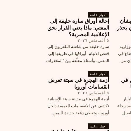
أخبار عامة
بشأن
إحالة أوراق سارة خليفة إلى
 يحذر
المفتي: ماذا يعني القرار بحق
الإعلامية المصرية؟
٥ أغسطس ٢٠٢٦
وزارية
سارة خليفة من شاشة التلفزيون إلى
وضاع في
قفص الاتهام. أوراقها في طريقها إلى
دن من
المفتي، وأسئلة معلّقة بين “المخدرات
فلسطين
الكبرى” وشبح الإعدام.
تها إلى
أخبار عامة
م في
أزمة الهجرة في سبتة تعرض
قة
انقسامات أوروبا
٥ أغسطس ٢٠٢٦
ليار
أزمة الهجرة في مدينة سبتة الإسبانية
د رحلة
تكشف عن الانقسامات العميقة داخل
اصيل
أوروبا، وتعطي دفعة جديدة لليمين
المتطرف، وفرصة لخصوم الاتحاد
أخبار عامة
الأوروبي لاستغلال هشاشة موقفه، فما