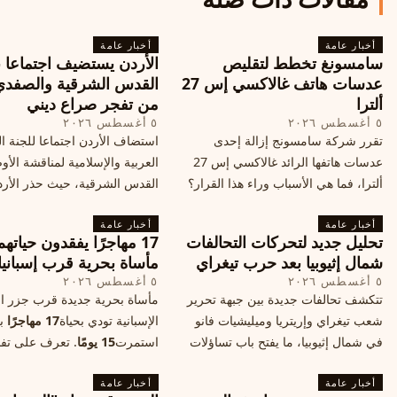
أخبار عامة
أخبار عامة
سامسونغ تخطط لتقليص
الأردن يستضيف اجتماعا 
عدسات هاتف غالاكسي إس 27
القدس الشرقية والصفدي
ألترا
من تفجر صراع ديني
٥ أغسطس ٢٠٢٦
٥ أغسطس ٢٠٢٦
تقرر شركة سامسونج إزالة إحدى
استضاف الأردن اجتماعا للجنة ال
عدسات هاتفها الرائد غالاكسي إس 27
العربية والإسلامية لمناقشة الأ
ألترا، فما هي الأسباب وراء هذا القرار؟
القدس الشرقية، حيث حذر الأر
وكيف سيتأثر الأداء الفوتوغرافي لهاتف
خطر تفجر صراع ديني، ودعت 
أخبار عامة
الأندرويد الأغلى في السوق؟
أخبار عامة
الدول إلى الامتناع عن نقل سفارا
تحليل جديد لتحركات التحالفات
17 مهاجرًا يفقدون حياته
القدس، ما يزيد التوتر في المنط
شمال إثيوبيا بعد حرب تيغراي
مأساة بحرية قرب إسبانيا
٥ أغسطس ٢٠٢٦
٥ أغسطس ٢٠٢٦
تتكشف تحالفات جديدة بين جبهة تحرير
مأساة بحرية جديدة قرب جزر الب
شعب تيغراي وإريتريا وميليشيات فانو
الإسبانية تودي بحياة
17 مهاجرًا
بع
في شمال إثيوبيا، ما يفتح باب تساؤلات
استمرت
15 يومًا
. تعرف على تف
حول مستقبل الصراع وإعادة رسم
الحادث وخطوات الإنقاذ.
أخبار عامة
الخريطة السياسية.
أخبار عامة