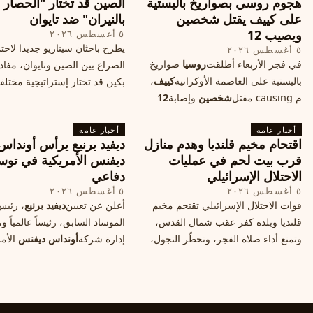
هجوم روسي بصواريخ باليستية
الصين قد تختار "الحصار
على كييف يقتل شخصين
بالنيران" ضد تايوان
ويصيب 12
٥ أغسطس ٢٠٢٦
يطرح باحثان سيناريو جديدا لاحت
٥ أغسطس ٢٠٢٦
في فجر الأربعاء أطلقت
روسيا
صواريخ
الصراع بين الصين وتايوان، مفاد
باليستية على العاصمة الأوكرانية
كييف
،
بكين قد تختار إستراتيجية مختلف
م causing مقتل
شخصين
وإصابة
12
على استهداف الموانئ التايواني
آخرين، وسط تصعيد عسكري يهدد الأمن
صاروخية دقيقة، فيما يسميه الكا
أخبار عامة
المدني. تفاصيل الهجوم وتداعياته.
أخبار عامة
"الحصار بالنيران
اقتحام مخيم قلنديا وهدم منازل
ديفيد برنيع يرأس أونداس
قرب بيت لحم في عمليات
ديفنس الأمريكية في توس
الاحتلال الإسرائيلي
دفاعي
٥ أغسطس ٢٠٢٦
٥ أغسطس ٢٠٢٦
قوات الاحتلال الإسرائيلي تقتحم مخيم
أعلن عن تعيين
ديفيد برنيع
، رئي
قلنديا وبلدة كفر عقب شمال القدس،
الموساد السابق، رئيساً عالمياً
وتمنع أداء صلاة الفجر، وتحظّر التجول،
إدارة شركة
أونداس ديفنس
الأمر
وتعتدي على الصحفيين، فيما هدمت
خطوة تعكس استقطاب خبرات
منازل قرب بيت لحم، ما هي الأسباب
إسرائيليّة لتوسيع حضورها في ق
والخلفيات؟
التكنولوجيا الدفاعية عالمياً.