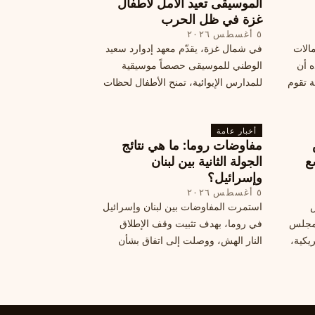
الموسيقى تعيد الأمل لأطفال
هي الآثار السياسية لهذه الأزمة؟
غزة في ظل الحرب
٥ أغسطس ٢٠٢٦
مالات
في شمال غزة، يقدّم معهد إدوارد سعيد
ه أن
الوطني للموسيقى حصصاً موسيقية
ة تقوم
للمدارس الإيوائية، تمنح الأطفال لحظات
ة بضربات
من السلام وتعيد لهم الطفولة المفقودة.
تبان
اكتشف كيف
أخبار عامة
مفاوضات روما: ما هي نتائج
ع
الجولة الثانية بين لبنان
وإسرائيل؟
٥ أغسطس ٢٠٢٦
س
استمرت المفاوضات بين لبنان وإسرائيل
 ومجلس
في روما، بهدف تثبيت وقف الإطلاق
يكية،
النار الهش، ووصلت إلى اتفاق بشأن
مناطق تجريبية جديدة. ولكن، يتعارك
طاع
لبنان حول مسار المفاوضات، الذي
يعتبره بعض القوى السياسية مدخلا
لمعالجة الملفات العالقة، فيما يرى