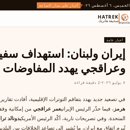
الخميس، ٦ أغسطس ٢٠٢٦
أخبار على مدار الساعة
HATREK
صحيفة هاتريك
أخبار عامة
إيران ولبنان: استهداف سفي
وعراقجي يهدد المفاوضات
٧ يوليو ٢٠٢٦
·
2 دقيقة قراءة
في تصعيد جديد يهدد بتفاقم التوترات الإقليمية، أفادت تقارير 
هرمز
، فيما حذّر الرئيس الإيراني
عمر عراقجي
من إمكانية وقف 
المتحدة. وفي تصريحات نارية، أكّد الرئيس الأمريكي
دونالد تر
تُبرم اتفاق مع إيران، ما يُشير إلى تصاعد الخلافات بين البلدي