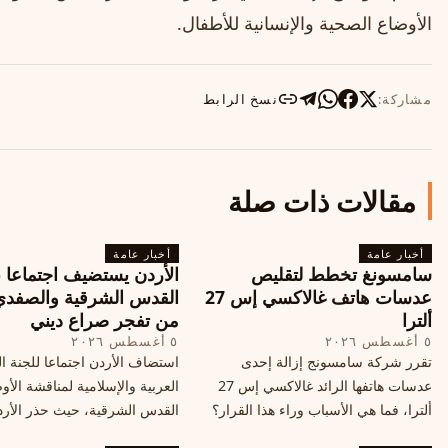
الأوضاع الصحية والإنسانية للأطفال.
مشاركة:
نسخ الرابط
مقالات ذات صلة
أخبار عامة
أخبار عامة
سامسونغ تخطط لتقليص
الأردن يستضيف اجتماعا 
عدسات هاتف غالاكسي إس 27
القدس الشرقية والصفدي
ألترا
من تفجر صراع ديني
٥ أغسطس ٢٠٢٦
٥ أغسطس ٢٠٢٦
تقرر شركة سامسونج إزالة إحدى
استضاف الأردن اجتماعا للجنة ال
عدسات هاتفها الرائد غالاكسي إس 27
العربية والإسلامية لمناقشة الأ
ألترا، فما هي الأسباب وراء هذا القرار؟
القدس الشرقية، حيث حذر الأر
وكيف سيتأثر الأداء الفوتوغرافي لهاتف
خطر تفجر صراع ديني، ودعت 