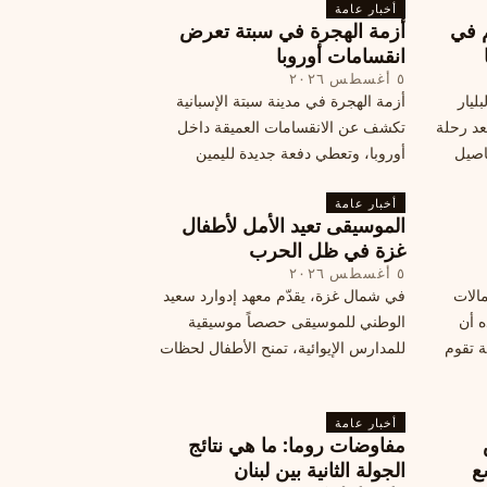
تها إلى
أخبار عامة
م في
أزمة الهجرة في سبتة تعرض
قة
انقسامات أوروبا
٥ أغسطس ٢٠٢٦
ليار
أزمة الهجرة في مدينة سبتة الإسبانية
د رحلة
تكشف عن الانقسامات العميقة داخل
اصيل
أوروبا، وتعطي دفعة جديدة لليمين
المتطرف، وفرصة لخصوم الاتحاد
أخبار عامة
الأوروبي لاستغلال هشاشة موقفه، فما
الموسيقى تعيد الأمل لأطفال
هي الآثار السياسية لهذه الأزمة؟
غزة في ظل الحرب
٥ أغسطس ٢٠٢٦
مالات
في شمال غزة، يقدّم معهد إدوارد سعيد
ه أن
الوطني للموسيقى حصصاً موسيقية
ة تقوم
للمدارس الإيوائية، تمنح الأطفال لحظات
ة بضربات
من السلام وتعيد لهم الطفولة المفقودة.
تبان
اكتشف كيف
أخبار عامة
مفاوضات روما: ما هي نتائج
ع
الجولة الثانية بين لبنان