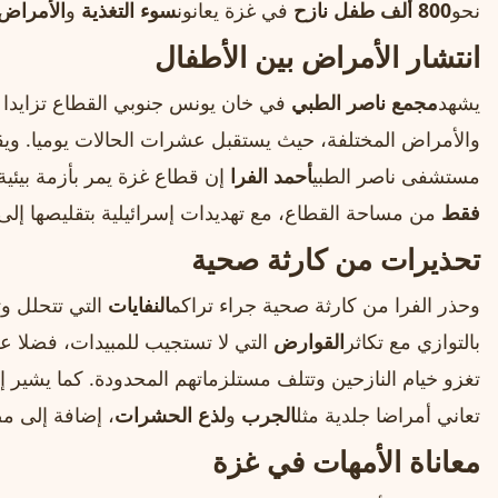
نحو
800 ألف طفل نازح
في غزة يعانون
سوء التغذية
و
الأمراض
انتشار الأمراض بين الأطفال
يشهد
مجمع ناصر الطبي
في خان يونس جنوبي القطاع تزايدا في
والأمراض المختلفة، حيث يستقبل عشرات الحالات يوميا. ويق
مستشفى ناصر الطبي
أحمد الفرا
إن قطاع غزة يمر بأزمة بيئي
فقط
من مساحة القطاع، مع تهديدات إسرائيلية بتقليصها إلى
تحذيرات من كارثة صحية
وحذر الفرا من كارثة صحية جراء تراكم
النفايات
التي تتحلل وت
بالتوازي مع تكاثر
القوارض
التي لا تستجيب للمبيدات، فضلا ع
تغزو خيام النازحين وتتلف مستلزماتهم المحدودة. كما يشير 
تعاني أمراضا جلدية مثل
الجرب
و
لذع الحشرات
، إضافة إلى م
معاناة الأمهات في غزة