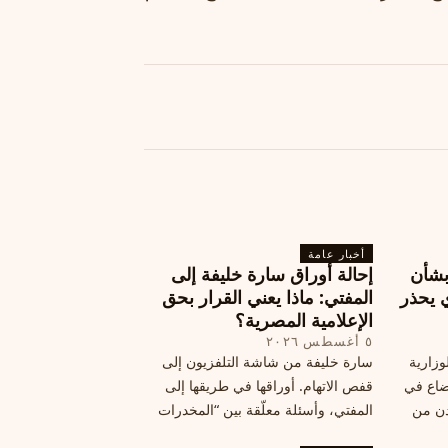
أخبار عامة
بشأن
إحالة أوراق سارة خليفة إلى
 يحذر
المفتي: ماذا يعني القرار بحق
الإعلامية المصرية؟
٥ أغسطس ٢٠٢٦
وزارية
سارة خليفة من شاشة التلفزيون إلى
وضاع في
قفص الاتهام. أوراقها في طريقها إلى
دن من
المفتي، وأسئلة معلّقة بين “المخدرات
فلسطين
الكبرى” وشبح الإعدام.