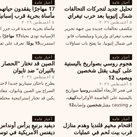
أخبار عامة
الأندرويد الأغلى في السوق؟
أخبار عامة
الدول إلى الامتناع عن نقل سفارا
تحليل جديد لتحركات التحالفات
17 مهاجرًا يفقدون حياته
القدس، ما يزيد التوتر في المنط
شمال إثيوبيا بعد حرب تيغراي
مأساة بحرية قرب إسبانيا
٥ أغسطس ٢٠٢٦
٥ أغسطس ٢٠٢٦
تتكشف تحالفات جديدة بين جبهة تحرير
مأساة بحرية جديدة قرب جزر الب
شعب تيغراي وإريتريا وميليشيات فانو
الإسبانية تودي بحياة
17 مهاجرًا
بع
في شمال إثيوبيا، ما يفتح باب تساؤلات
استمرت
15 يومًا
. تعرف على تف
حول مستقبل الصراع وإعادة رسم
الحادث وخطوات الإنقاذ.
أخبار عامة
الخريطة السياسية.
أخبار عامة
هجوم روسي بصواريخ باليستية
الصين قد تختار "الحصار
على كييف يقتل شخصين
بالنيران" ضد تايوان
ويصيب 12
٥ أغسطس ٢٠٢٦
يطرح باحثان سيناريو جديدا لاحت
٥ أغسطس ٢٠٢٦
في فجر الأربعاء أطلقت
روسيا
صواريخ
الصراع بين الصين وتايوان، مفاد
باليستية على العاصمة الأوكرانية
كييف
،
بكين قد تختار إستراتيجية مختلف
م causing مقتل
شخصين
وإصابة
12
على استهداف الموانئ التايواني
آخرين، وسط تصعيد عسكري يهدد الأمن
صاروخية دقيقة، فيما يسميه الكا
أخبار عامة
المدني. تفاصيل الهجوم وتداعياته.
أخبار عامة
"الحصار بالنيران
اقتحام مخيم قلنديا وهدم منازل
ديفيد برنيع يرأس أونداس
قرب بيت لحم في عمليات
ديفنس الأمريكية في توس