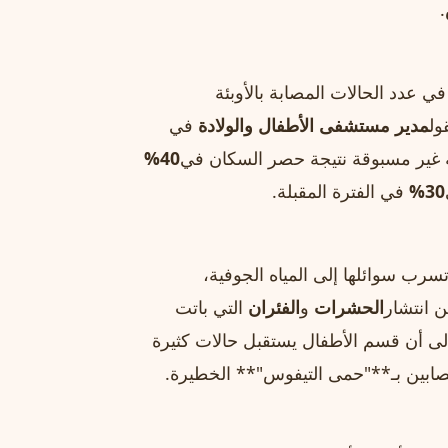
.
 عدد الحالات المصابة بالأوبئة
ول
مدير مستشفى الأطفال والولادة
في
ة غير مسبوقة نتيجة حصر السكان في
40%
30%
في الفترة المقبلة.
سرب سوائلها إلى المياه الجوفية،
ن انتشار
الحشرات
و
الفئران
التي باتت
إلى أن قسم الأطفال يستقبل حالات كثيرة
صابين بـ**"حمى التيفوس"** الخطيرة.