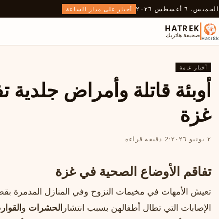
الخميس، ٦ أغسطس ٢٠٢٦
أخبار على مدار الساعة
HATREK
صحيفة هاتريك
أخبار عامة
أوبئة قاتلة وأمراض جلدية ت
غزة
٢ يونيو ٢٠٢٦
·
2 دقيقة قراءة
تفاقم الأوضاع الصحية في غزة
تعيش الأمهات في مخيمات النزوح وفي المنازل المدمرة بقط
الإصابات التي تطال أطفالهن بسبب انتشار
الحشرات
و
القوا