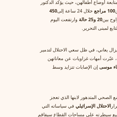
تابعة أوضاع أطفالهن، حيث يؤكد الدكتور
100 مراجع
خلال 24 ساعة إلى
450
اوح بين
20 و25 حالة
وارتفعت اليوم
بع لمبنى التحرير.
ا يزال يعاني، في ظل سعي الاحتلال لتدمير
 عبّرت أمهات غزاويات عن معاناتهن
ء موسى
إن الإصابات تتزايد وسط
 الصحي المتدهور لابنها الذي تعجز
ار
الاحتلال الإسرائيلي
في سياساته التي
سيع سيطرته على مساحات القطاع سيفاقم