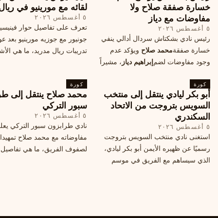
خسارة صفقة صلاح ولا
لقائه مع مورينيو في ريال
مفاوضات مع دياز
٥ أغسطس ٢٠٢٦
تعرف على تفاصيل حوار فينيس
٥ أغسطس ٢٠٢٦
رئيس نادي بشكتاش سردال أدالي ينفي
جونيور مع جوزيه مورينيو بعد عو
خسارة صفقة
محمد صلاح
ويؤكد عدم
تدريبات ريال مدريد، ما هي الأشي
وجود مفاوضات لضم
إبراهيم دياز
، مشيراً
طلبها منه المدرب البرتغالي؟
إلى خطة النادي المستقبلية ومفاوضات
كورة
محتملة أخرى.
كورة
أبو بكر ليادي ينتقل إلى منتخب
محمد صلاح ينتقل إلى طر
السويس بتروجت من الاتحاد
سبور التركي
السكندري
٥ أغسطس ٢٠٢٦
نادي طرابزون سبور التركي يعل
٥ أغسطس ٢٠٢٦
استغنى نادي منتخب السويس بتروجت
مفاوضاته مع محمد صلاح تمهيدا
رسميًا عن ظهيره الأيمن أبو بكر ليادي،
لصفوف الفريق، ما هي تفاصيل 
الذي سيساهم مع الفريق في موسم
ومتى سيتم الإعلان عنها رسمياً؟
جديد. وتعاقد الاتحاد السكندري مع العديد
من اللاعبين هذا الصيف، منهم ميدو
مصطفى من سموحة.