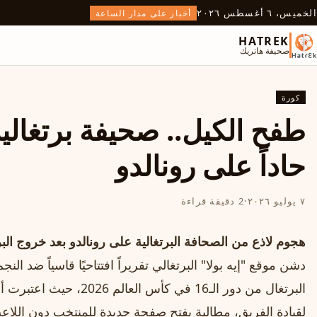
الخميس، ٦ أغسطس ٢٠٢٦
أخبار على مدار الساعة
HATREK
صحيفة هاتريك
كورة
طفح الكيل.. صحيفة برتغالي
حاداً على رونالدو
٧ يوليو ٢٠٢٦
·
2 دقيقة قراءة
هجوم لاذع من الصحافة البرتغالية على رونالدو بعد خروج الب
دشن موقع "إيه بولا" البرتغالي تقريراً افتتاحيًا قاسياً ضد ا
البرتغال من دور الـ16 في كأس العالم 2026، حيث اعتبرت أن
لقيادة الفريق، مطالبة بفتح صفحة جديدة للمنتخب دون اللاعب