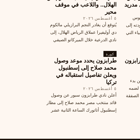
 مدريد
الهلال.. واللاعب في موقف
محير
يوس
٥ أغسطس ٢٠٢٦
يُتوقع أن يغادر النجم البرازيلي مالكوم
دته إلى
دي أوليفيرا عملاق الرياض الهلال، إلى
اء التي
نادي الدرعية خلال الميركاتو الصيفي
الحالي. ويتخذ مالكوم موقفًا محيرًا من
كورة
هذا الانتقال، وسط تقارير تفيد أن الهلال
ابزون
طرابزون يحدد موعد وصول
يرحب بفراقته.
محمد صلاح إلى إسطنبول
ويعلن تفاصيل استقباله في
ن بدء
تركيا
 لضمه
٥ أغسطس ٢٠٢٦
أعلن نادي طرابزون سبور عن وصول
الصفقة
قائد منتخب مصر محمد صلاح إلى مطار
إسطنبول أتاتورك الساعة الثانية عشر
ظهرًا يوم الأربعاء، مع تفاصيل العقد
والرواتب ومواعيد المباريات القادمة.
تعرف على كل ما يتعلق بالصفقة
التركية الكبرى.