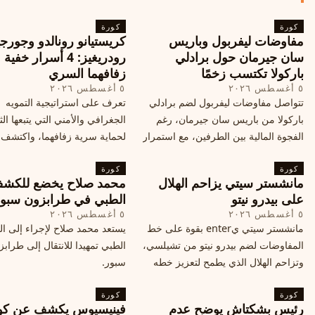
كورة
كورة
مفاوضات ليفربول وباريس
كريستيانو رونالدو وجورجي
سان جيرمان حول برادلي
رودريغيز: 4 أسرار خفي
باركولا تكتسب زخمًا
زفافهما السري
٥ أغسطس ٢٠٢٦
٥ أغسطس ٢٠٢٦
تتواصل مفاوضات ليفربول لضم برادلي
تعرف على استراتيجية التمويه
باركولا من باريس سان جيرمان، رغم
الجغرافي والأمني التي يتبعها الث
الفجوة المالية بين الطرفين، مع استمرار
لحماية سرية زفافهما، واكتشف
المحادثات لتحقيق صفقة ممكنة قبل
التفاصيل الحصرية حول الحفل 
كورة
إغلاق سوق الانتقالات
كورة
في البرتغال، واعرف ما هي ال
مانشستر سيتي يزاحم الهلال
محمد صلاح يخضع للكش
القادمة في هذا الحدث العالمي
على بيدرو نيتو
الطبي في طرابزون سبو
٥ أغسطس ٢٠٢٦
٥ أغسطس ٢٠٢٦
مانشستر سيتي يenter بقوة على خط
يستعد محمد صلاح لإجراء إلى 
المفاوضات لضم بيدرو نيتو من تشيلسي،
الطبي تمهيدا للانتقال إلى طراب
وتزاحم الهلال الذي يطمح لتعزيز خطه
سبور.
الهجومي، ما هي تفاصيل الصفقة؟
كورة
كورة
رئيس بشكتاش يوضح عدم
فينيسيوس يكشف عن كو