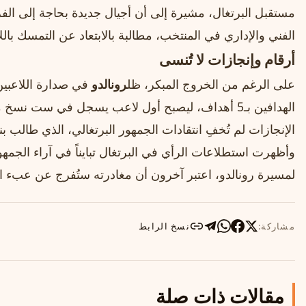
مستقبل البرتغال، مشيرة إلى أن أجيال جديدة بحاجة إلى ال
الفني والإداري في المنتخب، مطالبة بالابتعاد عن التمسك بال
أرقام وإنجازات لا تُنسى
على الرغم من الخروج المبكر، ظل
رونالدو
في صدارة اللاعبين
الهدافين بـ5 أهداف، ليصبح أول لاعب يسجل في ست ن
الإنجازات لم تُخفِ انتقادات الجمهور البرتغالي، الذي طالب 
وأظهرت استطلاعات الرأي في البرتغال تبايناً في آراء الجمهور
لمسيرة رونالدو، اعتبر آخرون أن مغادرته ستُفرج عن عبء 
مشاركة:
نسخ الرابط
مقالات ذات صلة