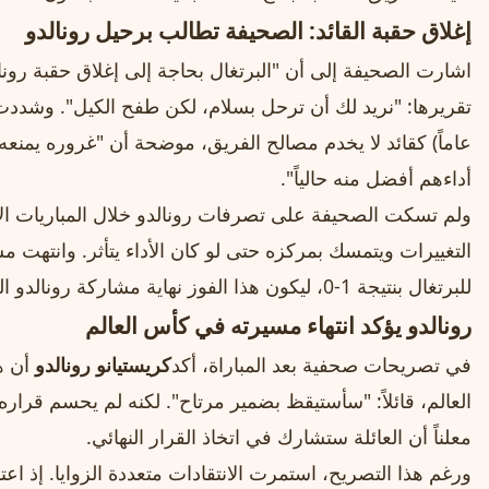
إغلاق حقبة القائد: الصحيفة تطالب برحيل رونالدو
اشارت الصحيفة إلى أن "البرتغال بحاجة إلى إغلاق حقبة رو
عاماً) كقائد لا يخدم مصالح الفريق، موضحة أن "غروره يمنعه
أداءهم أفضل منه حالياً".
ولم تسكت الصحيفة على تصرفات رونالدو خلال المباريات ال
التغييرات ويتمسك بمركزه حتى لو كان الأداء يتأثر. وانتهت م
للبرتغال بنتيجة 1-0، ليكون هذا الفوز نهاية مشاركة رونالدو التاريخية السادسة في كأس العالم.
رونالدو يؤكد انتهاء مسيرته في كأس العالم
في تصريحات صحفية بعد المباراة، أكد
كريستيانو رونالدو
أن ه
العالم، قائلاً: "سأستيقظ بضمير مرتاح". لكنه لم يحسم قراره
معلناً أن العائلة ستشارك في اتخاذ القرار النهائي.
ورغم هذا التصريح، استمرت الانتقادات متعددة الزوايا. إذ اعتب