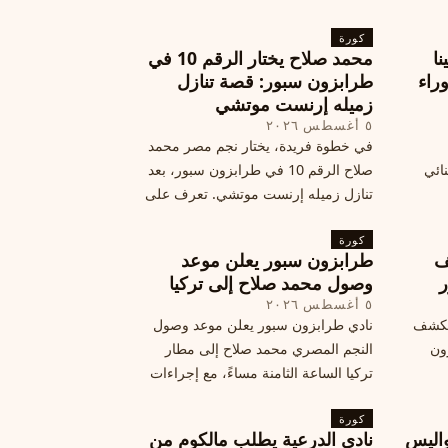
كورة
نا
محمد صلاح يختار الرقم 10 في
ة وراء
طرابزون سبور: قصة تنازل
زميله إرنست موتشي
٥ أغسطس ٢٠٢٦
في خطوة فريدة، يختار نجم مصر محمد
نائي
صلاح الرقم 10 في طرابزون سبور، بعد
تنازل زميله إرنست موتشي. تعرف على
المرتقب
تفاصيل هذه اللفتة الرائعة.
خطوات
كورة
ف
طرابزون سبور يعلن موعد
ر
وصول محمد صلاح إلى تركيا
٥ أغسطس ٢٠٢٦
الكشف
نادي طرابزون سبور يعلن موعد وصول
زون
النجم المصري محمد صلاح إلى مطار
تركيا الساعة الثامنة مساءً، مع إجراءات
أمان وتوجيهات للمتفرجين، وتوقيع عقد
كورة
جديد ومكافآت مالية.
اليس
نادي الدرعية يطلب مالكوم من