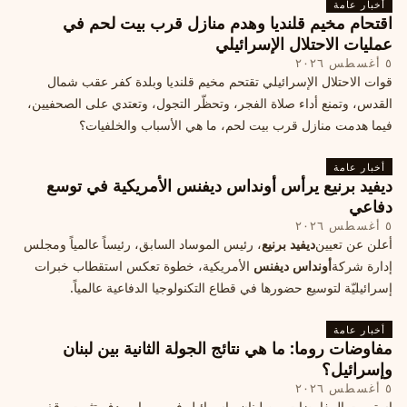
أخبار عامة
اقتحام مخيم قلنديا وهدم منازل قرب بيت لحم في
عمليات الاحتلال الإسرائيلي
٥ أغسطس ٢٠٢٦
قوات الاحتلال الإسرائيلي تقتحم مخيم قلنديا وبلدة كفر عقب شمال
القدس، وتمنع أداء صلاة الفجر، وتحظّر التجول، وتعتدي على الصحفيين،
فيما هدمت منازل قرب بيت لحم، ما هي الأسباب والخلفيات؟
أخبار عامة
ديفيد برنيع يرأس أونداس ديفنس الأمريكية في توسع
دفاعي
٥ أغسطس ٢٠٢٦
أعلن عن تعيين
ديفيد برنيع
، رئيس الموساد السابق، رئيساً عالمياً ومجلس
إدارة شركة
أونداس ديفنس
الأمريكية، خطوة تعكس استقطاب خبرات
إسرائيليّة لتوسيع حضورها في قطاع التكنولوجيا الدفاعية عالمياً.
أخبار عامة
مفاوضات روما: ما هي نتائج الجولة الثانية بين لبنان
وإسرائيل؟
٥ أغسطس ٢٠٢٦
استمرت المفاوضات بين لبنان وإسرائيل في روما، بهدف تثبيت وقف