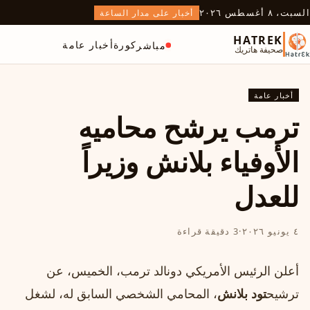
السبت، ٨ أغسطس ٢٠٢٦
أخبار على مدار الساعة
HATREK
كورة
أخبار عامة
مباشر
صحيفة هاتريك
أخبار عامة
ترمب يرشح محاميه
الأوفياء بلانش وزيراً
للعدل
٤ يونيو ٢٠٢٦
·
3 دقيقة قراءة
أعلن الرئيس الأمريكي دونالد ترمب، الخميس، عن
ترشيح
تود بلانش
، المحامي الشخصي السابق له، لشغل