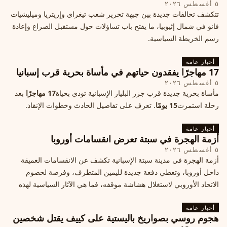
٥ أغسطس ٢٠٢٦
تتكشف تحالفات جديدة بين جبهة تحرير شعب تيغراي وإريتريا وميليشيات
فانو في شمال إثيوبيا، ما يفتح باب تساؤلات حول مستقبل الصراع وإعادة
رسم الخريطة السياسية.
أخبار عامة
17 مهاجرًا يفقدون حياتهم في مأساة بحرية قرب إسبانيا
٥ أغسطس ٢٠٢٦
مأساة بحرية جديدة قرب جزر البليار الإسبانية تودي بحياة
17 مهاجرًا
بعد
رحلة استمرت
15 يومًا
. تعرف على تفاصيل الحادث وخطوات الإنقاذ.
أخبار عامة
أزمة الهجرة في سبتة تعرض انقسامات أوروبا
٥ أغسطس ٢٠٢٦
أزمة الهجرة في مدينة سبتة الإسبانية تكشف عن الانقسامات العميقة
داخل أوروبا، وتعطي دفعة جديدة لليمين المتطرف، وفرصة لخصوم
الاتحاد الأوروبي لاستغلال هشاشة موقفه، فما هي الآثار السياسية لهذه
الأزمة؟
أخبار عامة
هجوم روسي بصواريخ باليستية على كييف يقتل شخصين