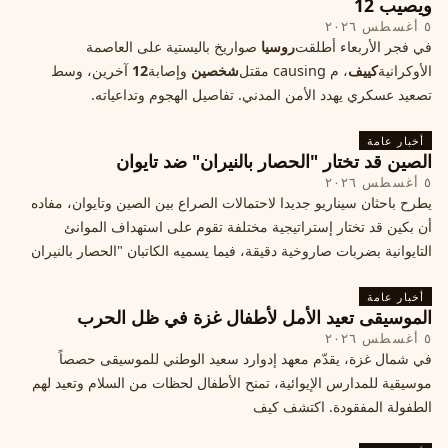
ويصيب 12
٥ أغسطس ٢٠٢٦
في فجر الأربعاء أطلقت
روسيا
صواريخ باليستية على العاصمة
الأوكرانية
كييف
، م causing مقتل
شخصين
وإصابة
12
آخرين، وسط
تصعيد عسكري يهدد الأمن المدني. تفاصيل الهجوم وتداعياته.
أخبار عامة
الصين قد تختار "الحصار بالنيران" ضد تايوان
٥ أغسطس ٢٠٢٦
يطرح باحثان سيناريو جديدا لاحتمالات الصراع بين الصين وتايوان، مفاده
أن بكين قد تختار إستراتيجية مختلفة تقوم على استهداف الموانئ
التايوانية بضربات صاروخية دقيقة، فيما يسميه الكاتبان "الحصار بالنيران
أخبار عامة
الموسيقى تعيد الأمل لأطفال غزة في ظل الحرب
٥ أغسطس ٢٠٢٦
في شمال غزة، يقدّم معهد إدوارد سعيد الوطني للموسيقى حصصاً
موسيقية للمدارس الإيوائية، تمنح الأطفال لحظات من السلام وتعيد لهم
الطفولة المفقودة. اكتشف كيف