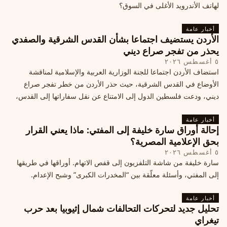
لهاتف الأندرويد الأغلى في السوق؟
أخبار عامة
الأردن يستضيف اجتماعا بشأن القدس الشرقية والصفدي
يحذر من تفجر صراع ديني
٥ أغسطس ٢٠٢٦
استضاف الأردن اجتماعا للجنة الوزارية العربية والإسلامية لمناقشة
الأوضاع في القدس الشرقية، حيث حذر الأردن من خطر تفجر صراع
ديني، ودعت فلسطين الدول إلى الامتناع عن نقل سفاراتها إلى القدس،
ما يزيد التوتر في المنطقة
أخبار عامة
إحالة أوراق سارة خليفة إلى المفتي: ماذا يعني القرار
بحق الإعلامية المصرية؟
٥ أغسطس ٢٠٢٦
سارة خليفة من شاشة التلفزيون إلى قفص الاتهام. أوراقها في طريقها
إلى المفتي، وأسئلة معلّقة بين “المخدرات الكبرى” وشبح الإعدام.
أخبار عامة
تحليل جديد لتحركات التحالفات شمال إثيوبيا بعد حرب
تيغراي