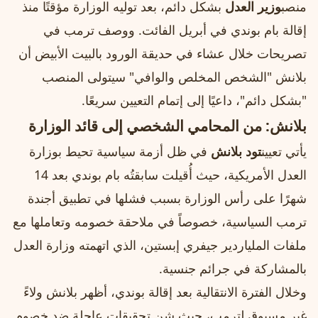
منصب
وزير العدل
بشكل دائم، بعد توليه الوزارة مؤقتًا منذ
إقالة بام بوندي في أبريل الفائت. ووصف ترمب في
تصريحات خلال عشاء في حديقة الورود بالبيت الأبيض أن
بلانش "الشخص المخلص والوافي" سيتولى المنصب
"بشكل دائم"، داعيًا إلى إتمام التعيين سريعًا.
بلانش: من المحامي الشخصي إلى قائد الوزارة
يأتي تعيين
تود بلانش
في ظل أزمة سياسية تحيط بوزارة
العدل الأمريكية، حيث أُقيلت سابقتُه بام بوندي بعد 14
شهرًا على رأس الوزارة بسبب فشلها في تطبيق أجندة
ترمب السياسية، خصوصاً في ملاحقة خصومه وتعاملها مع
ملفات الملياردير جيفري إبستين، الذي اتهمته وزارة العدل
بالمشاركة في جرائم جنسية.
وخلال الفترة الانتقالية بعد إقالة بوندي، أظهر بلانش ولاءً
غير مسبوق لترمب، حيث شن تحقيقات عاجلة ضد خصوم