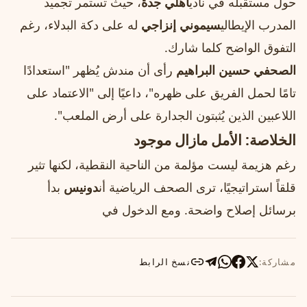
حول مستقبله في نادي
أهلي جدة
، حيث تستمر تجميد
المدرب الإيطالي
سيموني إنزاجي
له على دكة البدلاء، رغم
التفوق الواضح كلما شارك.
الصحفي حسين البراهيم
رأى أن مندش يُظهر "استعدادًا
تامًا لحمل الفريق على ظهره"، داعيًا إلى "الاعتماد على
اللاعبين الذين يُثبتون الجدارة على أرض الملعب".
الخلاصة: الأمل مازال موجود
رغم هزيمة ليست مؤلمة من الناحية النقطية، لكنها تثير
قلقاً استراتيجيًا، ترى الصحف الرياضية أن
دونيس
بدأ
برسائل إصلاح واضحة. ومع الدخول في
مشاركة:
نسخ الرابط