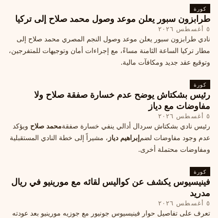
كورة
طرابزون سبور يعلن موعد وصول محمد صلاح إلى تركيا
٥ أغسطس ٢٠٢٦
نادي طرابزون سبور يعلن موعد وصول النجم المصري محمد صلاح إلى
مطار تركيا الساعة الثامنة مساءً، مع إجراءات أمان وتوجيهات للمتفرجين،
وتوقيع عقد جديد ومكافآت مالية.
كورة
رئيس بشكتاش يوضح عدم خسارة صفقة صلاح ولا
مفاوضات مع دياز
٥ أغسطس ٢٠٢٦
رئيس نادي بشكتاش سردال أدالي ينفي خسارة صفقة
محمد صلاح
ويؤكد
عدم وجود مفاوضات لضم
إبراهيم دياز
، مشيراً إلى خطة النادي المستقبلية
ومفاوضات محتملة أخرى.
كورة
فينيسيوس يكشف عن كواليس لقائه مع مورينيو في ريال
مدريد
٥ أغسطس ٢٠٢٦
تعرف على تفاصيل حوار فينيسيوس جونيور مع جوزيه مورينيو بعد عودته