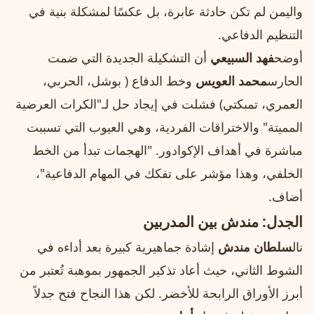
واليمن لم تكن حادثة عابرة، بل عكسًا لمشكلة بنية في
التنظيم الدفاعي.
أوضح
فهد السبيعي
أن التشكيلة الجديدة التي ضمت
الحارس
محمد العويس
وخط الدفاع ( بوشل، الحربي،
العمري، تمبكتي) فشلت في إيجاد حل لـ"الكرات العرضية
المميتة" والاختراقات الفردية، وهي العيوب التي تسببت
مباشرة في أهداف الإكوادور. "الهجمات تبدأ من الخط
الخلفي، وهذا مؤشر على تفكك في المهام الدفاعية"،
أضاف.
الجدل: مندش بين المدربين
نال
سلطان مندش
إشادة جماهيرية كبيرة بعد أداءه في
الشوط الثاني، حيث أعاد تذكير الجمهور بموهبة تُعتبر من
أبرز الأوراق الرابحة للأخضر. لكن هذا النجاح فتح جدلاً