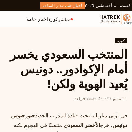
السبت، ٨ أغسطس ٢٠٢٦
أخبار على مدار الساعة
HATREK
كورة
أخبار عامة
مباشر
صحيفة هاتريك
كورة
المنتخب السعودي يخسر
أمام الإكوادور.. دونيس
يُعيد الهوية ولكن!
٣١ مايو ٢٠٢٦
·
2 دقيقة قراءة
في أولى مبارياته تحت قيادة المدرب الجديد
جيورجيوس
دونيس
، خرج
الأخضر السعودي
منتصبًا في الهجوم لكنه