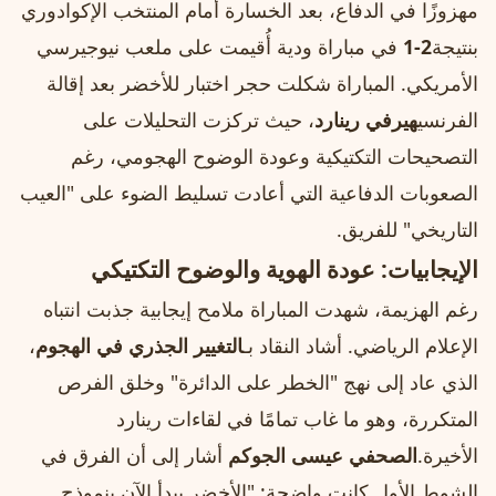
مهزوزًا في الدفاع، بعد الخسارة أمام المنتخب الإكوادوري
بنتيجة
2-1
في مباراة ودية أُقيمت على ملعب نيوجيرسي
الأمريكي. المباراة شكلت حجر اختبار للأخضر بعد إقالة
الفرنسي
هيرفي رينارد
، حيث تركزت التحليلات على
التصحيحات التكتيكية وعودة الوضوح الهجومي، رغم
الصعوبات الدفاعية التي أعادت تسليط الضوء على "العيب
التاريخي" للفريق.
الإيجابيات: عودة الهوية والوضوح التكتيكي
رغم الهزيمة، شهدت المباراة ملامح إيجابية جذبت انتباه
الإعلام الرياضي. أشاد النقاد بـ
التغيير الجذري في الهجوم
،
الذي عاد إلى نهج "الخطر على الدائرة" وخلق الفرص
المتكررة، وهو ما غاب تمامًا في لقاءات رينارد
الأخيرة.
الصحفي عيسى الجوكم
أشار إلى أن الفرق في
الشوط الأول كانت واضحة: "الأخضر يبدأ الآن بنموذج