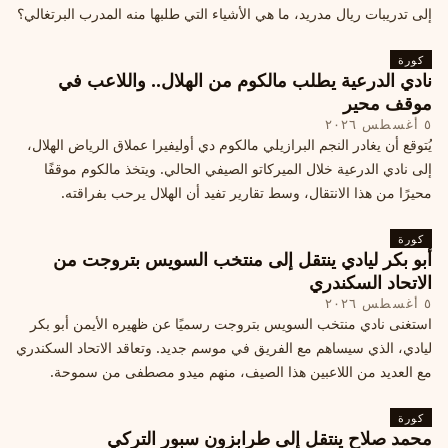
إلى تدريبات ريال مدريد، ما هي الأشياء التي طلبها منه المدرب البرتغالي؟
كورة
نادي الدرعية يطلب مالكوم من الهلال.. واللاعب في
موقف محير
٥ أغسطس ٢٠٢٦
يُتوقع أن يغادر النجم البرازيلي مالكوم دي أوليفيرا عملاق الرياض الهلال،
إلى نادي الدرعية خلال الميركاتو الصيفي الحالي. ويتخذ مالكوم موقفًا
محيرًا من هذا الانتقال، وسط تقارير تفيد أن الهلال يرحب بفراقته.
كورة
أبو بكر ليادي ينتقل إلى منتخب السويس بتروجت من
الاتحاد السكندري
٥ أغسطس ٢٠٢٦
استغنى نادي منتخب السويس بتروجت رسميًا عن ظهيره الأيمن أبو بكر
ليادي، الذي سيساهم مع الفريق في موسم جديد. وتعاقد الاتحاد السكندري
مع العديد من اللاعبين هذا الصيف، منهم ميدو مصطفى من سموحة.
كورة
محمد صلاح ينتقل إلى طرابزون سبور التركي