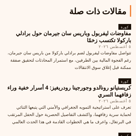
مقالات ذات صلة
كورة
مفاوضات ليفربول وباريس سان جيرمان حول برادلي
باركولا تكتسب زخمًا
٥ أغسطس ٢٠٢٦
تتواصل مفاوضات ليفربول لضم برادلي باركولا من باريس سان جيرمان،
رغم الفجوة المالية بين الطرفين، مع استمرار المحادثات لتحقيق صفقة
ممكنة قبل إغلاق سوق الانتقالات
كورة
كريستيانو رونالدو وجورجينا رودريغيز: 4 أسرار خفية وراء
زفافهما السري
٥ أغسطس ٢٠٢٦
تعرف على استراتيجية التمويه الجغرافي والأمني التي يتبعها الثنائي
لحماية سرية زفافهما، واكتشف التفاصيل الحصرية حول الحفل المرتقب
في البرتغال، واعرف ما هي الخطوات القادمة في هذا الحدث العالمي
كورة