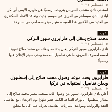
٥ أغسطس ٢٠٢٦
استغنى نادي منتخب السويس بتروجت رسميًا عن ظهيره الأيمن أبو بكر
ليادي، الذي سيساهم مع الفريق في موسم جديد. وتعاقد الاتحاد السكندري
مع العديد من اللاعبين هذا الصيف، منهم ميدو مصطفى من سموحة.
كورة
محمد صلاح ينتقل إلى طرابزون سبور التركي
٥ أغسطس ٢٠٢٦
نادي طرابزون سبور التركي يعلن بدء مفاوضاته مع محمد صلاح تمهيدا
لضمه لصفوف الفريق، ما هي تفاصيل الصفقة ومتى سيتم الإعلان عنها
رسمياً؟
كورة
طرابزون يحدد موعد وصول محمد صلاح إلى إسطنبول
ويعلن تفاصيل استقباله في تركيا
٥ أغسطس ٢٠٢٦
أعلن نادي طرابزون سبور عن وصول قائد منتخب مصر محمد صلاح إلى
مطار إسطنبول أتاتورك الساعة الثانية عشر ظهرًا يوم الأربعاء، مع تفاصيل
العقد والرواتب ومواعيد المباريات القادمة. تعرف على كل ما يتعلق
بالصفقة التركية الكبرى.