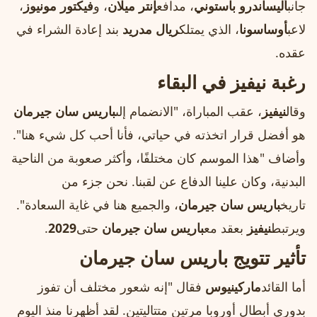
جانب
أليساندرو باستوني
، مدافع
إنتر ميلان
، و
فيكتور مونيوز
،
لاعب
أوساسونا
، الذي يمتلك
ريال مدريد
بند إعادة الشراء في
عقده.
رغبة نيفيز في البقاء
وقال
نيفيز
، عقب المباراة، "الانضمام إلى
باريس سان جيرمان
هو أفضل قرار اتخذته في حياتي، فأنا أحب كل شيء هنا".
وأضاف "هذا الموسم كان مختلفًا، وأكثر صعوبة من الناحية
البدنية، وكان علينا الدفاع عن لقبنا. نحن جزء من
تاريخ
باريس سان جيرمان
، والجميع هنا في غاية السعادة".
ويرتبط
نيفيز
بعقد مع
باريس سان جيرمان
حتى
2029
.
تأثير تتويج باريس سان جيرمان
أما القائد
ماركينيوس
فقال "إنه شعور مختلف أن تفوز
بدوري أبطال أوروبا مرتين متتاليتين. لقد أظهرنا منذ اليوم