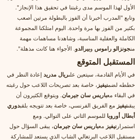
الأول لهذا الموسم مدى رغبتنا في تحقيق هذا الإنجاز".
وتابع "المدرب أخبرنا أن الفوز بالبطولة مرتين أصعب
بكثير من الفوز بها مرة واحدة. اليوم امتلكنا المجموعة
الكاملة والعقلية المناسبة، وشاهدنا مساهمات مهمة
من
جونزالو راموس
و
بيرالدو
. الأجواء هنا كانت مذهلة".
المستقبل المتوقع
في الأيام القادمة، سيتعين على
ريال مدريد
إعادة النظر في
خططه لضم
نيفيز
، خاصة بعد تصريحات اللاعب حول رغبته
في البقاء مع
باريس سان جيرمان
. ويتوقع الكثيرون أن
يبقى
نيفيز
مع الفريق الفرنسي، خاصة بعد تتويجه بلقب
دوري
أبطال أوروبا
للموسم الثاني على التوالي. ومع
استمرار
نيفيز
مع
باريس سان جيرمان
، يبقى السؤال حول
مستقبل اللاعب البرتغالي الشاب الذي يستعد للمشاركة