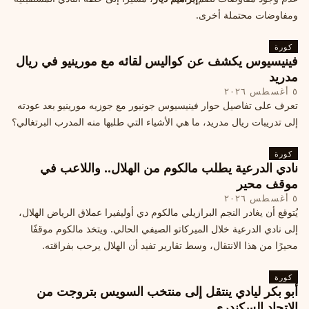
ومفاوضات محتملة أخرى.
كورة
فينيسيوس يكشف عن كواليس لقائه مع مورينيو في ريال
مدريد
٥ أغسطس ٢٠٢٦
تعرف على تفاصيل حوار فينيسيوس جونيور مع جوزيه مورينيو بعد عودته
إلى تدريبات ريال مدريد، ما هي الأشياء التي طلبها منه المدرب البرتغالي؟
كورة
نادي الدرعية يطلب مالكوم من الهلال.. واللاعب في
موقف محير
٥ أغسطس ٢٠٢٦
يُتوقع أن يغادر النجم البرازيلي مالكوم دي أوليفيرا عملاق الرياض الهلال،
إلى نادي الدرعية خلال الميركاتو الصيفي الحالي. ويتخذ مالكوم موقفًا
محيرًا من هذا الانتقال، وسط تقارير تفيد أن الهلال يرحب بفراقته.
كورة
أبو بكر ليادي ينتقل إلى منتخب السويس بتروجت من
الاتحاد السكندري