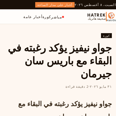
السبت، ٨ أغسطس ٢٠٢٦
أخبار على مدار الساعة
HATREK
كورة
أخبار عامة
مباشر
صحيفة هاتريك
كورة
جواو نيفيز يؤكد رغبته في
البقاء مع باريس سان
جيرمان
٣١ مايو ٢٠٢٦
·
2 دقيقة قراءة
جواو نيفيز يؤكد رغبته في البقاء مع