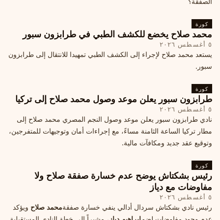
الصفقة؟
كورة
محمد صلاح يخضع للكشف الطبي في طرابزون سبور
٥ أغسطس ٢٠٢٦
يستعد محمد صلاح لإجراء إلى الكشف الطبي تمهيدا للانتقال إلى طرابزون
سبور.
كورة
طرابزون سبور يعلن موعد وصول محمد صلاح إلى تركيا
٥ أغسطس ٢٠٢٦
نادي طرابزون سبور يعلن موعد وصول النجم المصري محمد صلاح إلى
مطار تركيا الساعة الثامنة مساءً، مع إجراءات أمان وتوجيهات للمتفرجين،
وتوقيع عقد جديد ومكافآت مالية.
كورة
رئيس بشكتاش يوضح عدم خسارة صفقة صلاح ولا
مفاوضات مع دياز
٥ أغسطس ٢٠٢٦
رئيس نادي بشكتاش سردال أدالي ينفي خسارة صفقة
محمد صلاح
ويؤكد
عدم وجود مفاوضات لضم
إبراهيم دياز
، مشيراً إلى خطة النادي المستقبلية