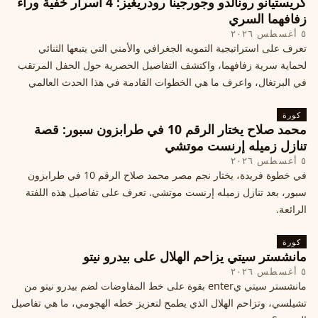
كريستيانو رونالدو وجورجينا رودريغيز: 4 أسرار خفية وراء
زفافهما السري
٥ أغسطس ٢٠٢٦
تعرف على استراتيجية التمويه الجغرافي والأمني التي يتبعها الثنائي
لحماية سرية زفافهما، واكتشف التفاصيل الحصرية حول الحفل المرتقب
في البرتغال، واعرف ما هي الخطوات القادمة في هذا الحدث العالمي
كورة
محمد صلاح يختار الرقم 10 في طرابزون سبور: قصة
تنازل زميله إرنست موتشي
٥ أغسطس ٢٠٢٦
في خطوة فريدة، يختار نجم مصر محمد صلاح الرقم 10 في طرابزون
سبور، بعد تنازل زميله إرنست موتشي. تعرف على تفاصيل هذه اللفتة
الرائعة.
كورة
مانشستر سيتي يزاحم الهلال على بيدرو نيتو
٥ أغسطس ٢٠٢٦
مانشستر سيتي يenter بقوة على خط المفاوضات لضم بيدرو نيتو من
تشيلسي، وتزاحم الهلال الذي يطمح لتعزيز خطه الهجومي، ما هي تفاصيل