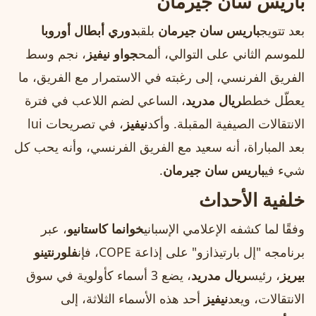
باريس سان جيرمان
بعد تتويج
باريس سان جيرمان
بلقب
دوري أبطال أوروبا
للموسم الثاني على التوالي، ألمح
جواو نيفيز
، نجم وسط
الفريق الفرنسي، إلى رغبته في الاستمرار مع الفريق، ما
يعطّل خطط
ريال مدريد
، الساعي لضم اللاعب في فترة
الانتقالات الصيفية المقبلة. وأكد
نيفيز
، في تصريحات lui
بعد المباراة، أنه سعيد مع الفريق الفرنسي، وأنه يحب كل
شيء في
باريس سان جيرمان
.
خلفية الأحداث
وفقًا لما كشفه الإعلامي الإسباني
خوانما كاستانيو
، عبر
برنامجه "إل بارتيذازو" على إذاعة COPE، فإن
فلورنتينو
بيريز
، رئيس
ريال مدريد
، يضع 3 أسماء كأولوية في سوق
الانتقالات، ويعد
نيفيز
أحد هذه الأسماء الثلاثة، إلى