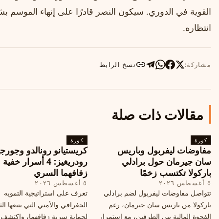
القوية في الدوري. سيكون النصر قادرًا على إنهاء الموسم 
انتظاره.
مشاركة:
نسخ الرابط
مقالات ذات صلة
كورة
كورة
مفاوضات ليفربول وباريس
كريستيانو رونالدو وجورجي
سان جيرمان حول برادلي
رودريغيز: 4 أسرار خفي
باركولا تكتسب زخمًا
زفافهما السري
٥ أغسطس ٢٠٢٦
٥ أغسطس ٢٠٢٦
تتواصل مفاوضات ليفربول لضم برادلي
تعرف على استراتيجية التمويه
باركولا من باريس سان جيرمان، رغم
الجغرافي والأمني التي يتبعها الث
الفجوة المالية بين الطرفين، مع استمرار
لحماية سرية زفافهما، واكتشف