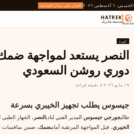
الخميس، ٦ أغسطس ٢٠٢٦
أخبار على مدار الساعة
HATREK
صحيفة هاتريك
كورة
النصر يستعد لمواجهة ضمك
دوري روشن السعودي
١٩ مايو ٢٠٢٦
·
2 دقيقة قراءة
جيسوس يطلب تجهيز الخيبري بسرعة
طالب
جورجي جيسوس
المدير الفني لنادي
النصر
، الجهاز الطبي
الخيبري
، قبل المواجهة المرتقبة أمام
ضمك
، ضمن منافسات ال