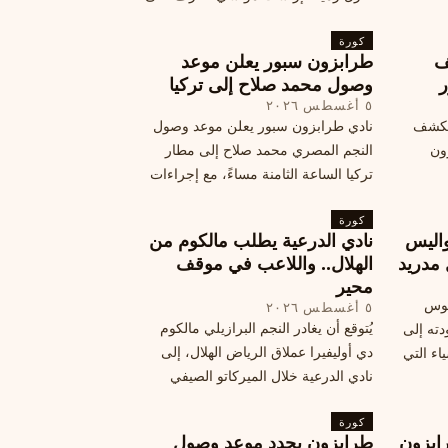
المرتقب
تفاصيل هذه اللفتة الرائعة.
خطوات
كورة
ف
طرابزون سبور يعلن موعد
ر
وصول محمد صلاح إلى تركيا
٥ أغسطس ٢٠٢٦
الكشف
نادي طرابزون سبور يعلن موعد وصول
زون
النجم المصري محمد صلاح إلى مطار
تركيا الساعة الثامنة مساءً، مع إجراءات
أمان وتوجيهات للمتفرجين، وتوقيع عقد
كورة
جديد ومكافآت مالية.
اليس
نادي الدرعية يطلب مالكوم من
 مدريد
الهلال.. واللاعب في موقف
محير
يوس
٥ أغسطس ٢٠٢٦
يُتوقع أن يغادر النجم البرازيلي مالكوم
دته إلى
دي أوليفيرا عملاق الرياض الهلال، إلى
اء التي
نادي الدرعية خلال الميركاتو الصيفي
الحالي. ويتخذ مالكوم موقفًا محيرًا من
كورة
هذا الانتقال، وسط تقارير تفيد أن الهلال
ابزون
طرابزون يحدد موعد وصول
يرحب بفراقته.