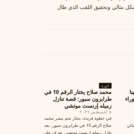
بشكل مثالي وتحقيق اللقب الذي طال
كورة
نا
محمد صلاح يختار الرقم 10 في
ة وراء
طرابزون سبور: قصة تنازل
زميله إرنست موتشي
٥ أغسطس ٢٠٢٦
في خطوة فريدة، يختار نجم مصر محمد
نائي
صلاح الرقم 10 في طرابزون سبور، بعد
تنازل زميله إرنست موتشي. تعرف على