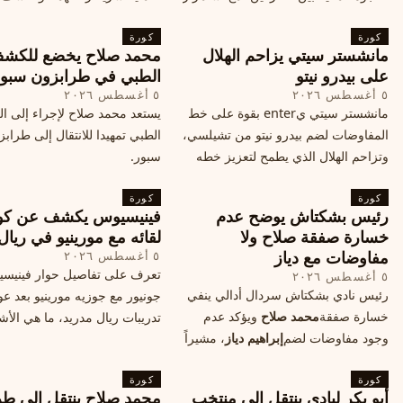
المحادثات لتحقيق صفقة ممكنة قبل
التفاصيل الحصرية حول الحفل 
كورة
إغلاق سوق الانتقالات
كورة
في البرتغال، واعرف ما هي ال
مانشستر سيتي يزاحم الهلال
محمد صلاح يخضع للكش
القادمة في هذا الحدث العالمي
على بيدرو نيتو
الطبي في طرابزون سبو
٥ أغسطس ٢٠٢٦
٥ أغسطس ٢٠٢٦
مانشستر سيتي يenter بقوة على خط
يستعد محمد صلاح لإجراء إلى 
المفاوضات لضم بيدرو نيتو من تشيلسي،
الطبي تمهيدا للانتقال إلى طراب
وتزاحم الهلال الذي يطمح لتعزيز خطه
سبور.
الهجومي، ما هي تفاصيل الصفقة؟
كورة
كورة
رئيس بشكتاش يوضح عدم
فينيسيوس يكشف عن كو
خسارة صفقة صلاح ولا
لقائه مع مورينيو في ريال
مفاوضات مع دياز
٥ أغسطس ٢٠٢٦
تعرف على تفاصيل حوار فينيس
٥ أغسطس ٢٠٢٦
رئيس نادي بشكتاش سردال أدالي ينفي
جونيور مع جوزيه مورينيو بعد عو
خسارة صفقة
محمد صلاح
ويؤكد عدم
تدريبات ريال مدريد، ما هي الأشي
وجود مفاوضات لضم
إبراهيم دياز
، مشيراً
طلبها منه المدرب البرتغالي؟
إلى خطة النادي المستقبلية ومفاوضات
كورة
محتملة أخرى.
كورة
أبو بكر ليادي ينتقل إلى منتخب
محمد صلاح ينتقل إلى طر