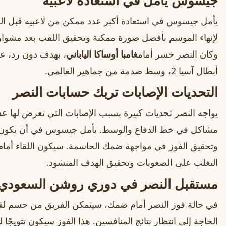
جيسوس يأمل في استعادة لاعبيه
يأمل جيسوس في استعادة أكبر عدد ممكن من لاعبيه قبل المب
لإنهاء الموسم بأفضل صورة ممكنة وتحقيق اللقب بعد مشوار
وكان النصر خسر أمام
غامبا أوساكا الياباني
، بهدف دون رد، ع
أبطال آسيا 2، وسط صدمة من جماهير العالمي.
التحديات الإصابات تربك حسابات النصر
يواجه النصر تحديات كبيرة بسبب الإصابات التي تعرض لها عد
مشاكل في خط الدفاع والوسط. يأمل جيسوس في أن يكون الف
وتحقيق الفوز في مواجهة ضمك الحاسمة. سيكون اللقاء أمام ض
التغلب على الصعوبات وتحقيق الهدف المنشود.
مستقبل النصر في دوري روشن السعودي
في حالة فوز النصر أمام ضمك، سيتمكن الفريق من حسم ل
الحاجة إلى انتظار نتائج المنافسين. هذا الفوز سيكون تتويجً