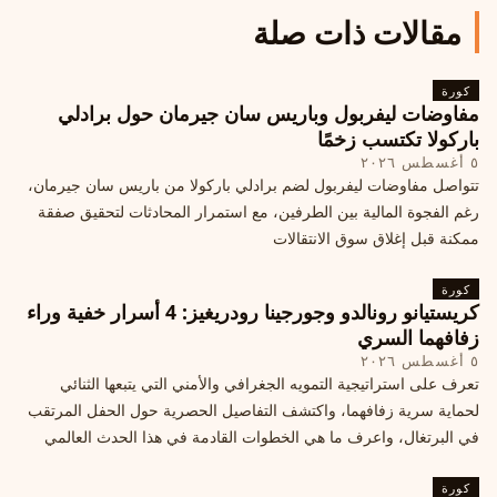
مقالات ذات صلة
كورة
مفاوضات ليفربول وباريس سان جيرمان حول برادلي
باركولا تكتسب زخمًا
٥ أغسطس ٢٠٢٦
تتواصل مفاوضات ليفربول لضم برادلي باركولا من باريس سان جيرمان،
رغم الفجوة المالية بين الطرفين، مع استمرار المحادثات لتحقيق صفقة
ممكنة قبل إغلاق سوق الانتقالات
كورة
كريستيانو رونالدو وجورجينا رودريغيز: 4 أسرار خفية وراء
زفافهما السري
٥ أغسطس ٢٠٢٦
تعرف على استراتيجية التمويه الجغرافي والأمني التي يتبعها الثنائي
لحماية سرية زفافهما، واكتشف التفاصيل الحصرية حول الحفل المرتقب
في البرتغال، واعرف ما هي الخطوات القادمة في هذا الحدث العالمي
كورة