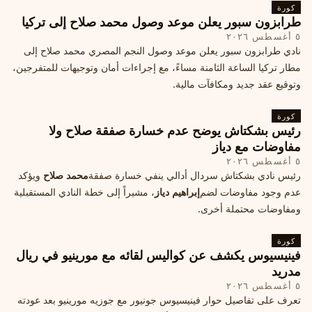
كورة
طرابزون سبور يعلن موعد وصول محمد صلاح إلى تركيا
٥ أغسطس ٢٠٢٦
نادي طرابزون سبور يعلن موعد وصول النجم المصري محمد صلاح إلى
مطار تركيا الساعة الثامنة مساءً، مع إجراءات أمان وتوجيهات للمتفرجين،
وتوقيع عقد جديد ومكافآت مالية.
كورة
رئيس بشكتاش يوضح عدم خسارة صفقة صلاح ولا
مفاوضات مع دياز
٥ أغسطس ٢٠٢٦
رئيس نادي بشكتاش سردال أدالي ينفي خسارة صفقة
محمد صلاح
ويؤكد
عدم وجود مفاوضات لضم
إبراهيم دياز
، مشيراً إلى خطة النادي المستقبلية
ومفاوضات محتملة أخرى.
كورة
فينيسيوس يكشف عن كواليس لقائه مع مورينيو في ريال
مدريد
٥ أغسطس ٢٠٢٦
تعرف على تفاصيل حوار فينيسيوس جونيور مع جوزيه مورينيو بعد عودته