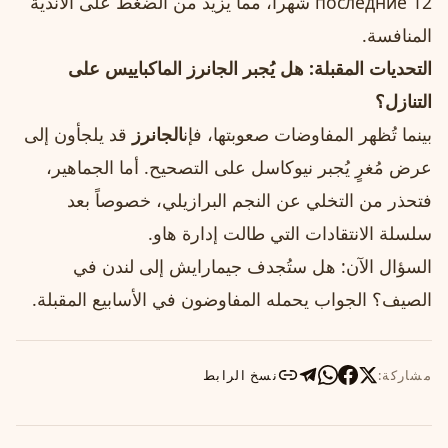
последние 12 شهراً، مما يزيد من الضغط على الأندية
المنافسة.
التحديات المقبلة: هل يُجبر الجانرز الماكباييس على
التنازل؟
بينما تُظهر المفاوضات صعوبتها، فإن
الجانرز
قد يلجأون إلى
عرض مُغرٍ يُجبر نيوكاسل على التصحيح. أما الجماهير،
فتحذر من التخلي عن النجم البرازيلي، خصوصاً بعد
سلسلة الانتقادات التي طالت إدارة هاو.
السؤال الآن: هل ستُجدف جيمارايش إلى لندن في
الصيف؟ الجواب يحمله المفاوضون في الأسابيع المقبلة.
مشاركة:
نسخ الرابط