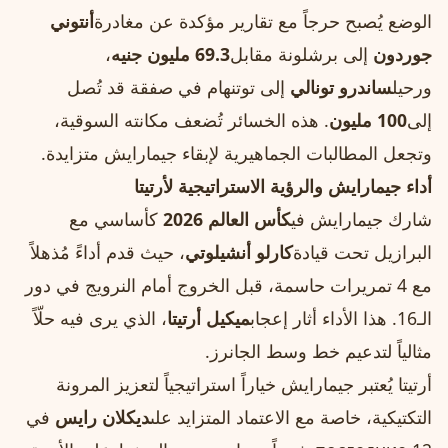
الوضع يُصبح حرجاً مع تقارير مؤكدة عن مغادرة
أنتوني
جوردون
إلى برشلونة مقابل
69.3 مليون جنيه
،
ورحيل
ساندرو تونالي
إلى توتنهام في صفقة قد تُصل
إلى
100 مليون
. هذه الخسائر تُضعف مكانته السوقية،
وتجعل المطالبات الجماهيرية لإبقاء جيمارايش متزايدة.
أداء جيمارايش والرؤية الاستراتيجية لأرتيتا
شارك جيمارايش في
كأس العالم 2026
كأساسي مع
البرازيل تحت قيادة
كارلو أنشيلوتي
، حيث قدم أداءً مُذهلاً
مع 4 تمريرات حاسمة، قبل الخروج أمام النرويج في دور
الـ16. هذا الأداء أثار إعجاب
ميكيل أرتيتا
، الذي يرى فيه حلّاً
مثالياً لتدعيم خط وسط الجانرز.
أرتيتا يُعتبر جيمارايش خياراً استراتيجياً لتعزيز المرونة
التكتيكية، خاصة مع الاعتماد المتزايد على
ديكلان رايس
في