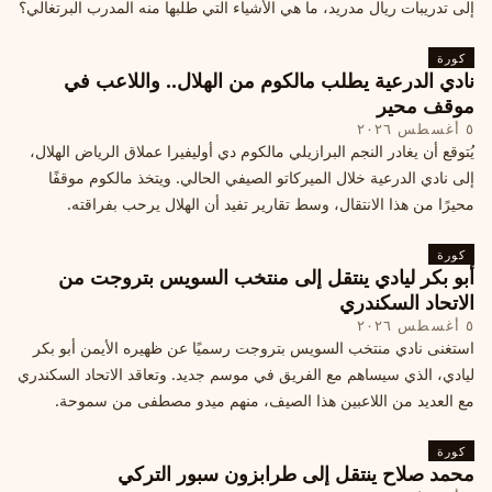
إلى تدريبات ريال مدريد، ما هي الأشياء التي طلبها منه المدرب البرتغالي؟
كورة
نادي الدرعية يطلب مالكوم من الهلال.. واللاعب في
موقف محير
٥ أغسطس ٢٠٢٦
يُتوقع أن يغادر النجم البرازيلي مالكوم دي أوليفيرا عملاق الرياض الهلال،
إلى نادي الدرعية خلال الميركاتو الصيفي الحالي. ويتخذ مالكوم موقفًا
محيرًا من هذا الانتقال، وسط تقارير تفيد أن الهلال يرحب بفراقته.
كورة
أبو بكر ليادي ينتقل إلى منتخب السويس بتروجت من
الاتحاد السكندري
٥ أغسطس ٢٠٢٦
استغنى نادي منتخب السويس بتروجت رسميًا عن ظهيره الأيمن أبو بكر
ليادي، الذي سيساهم مع الفريق في موسم جديد. وتعاقد الاتحاد السكندري
مع العديد من اللاعبين هذا الصيف، منهم ميدو مصطفى من سموحة.
كورة
محمد صلاح ينتقل إلى طرابزون سبور التركي