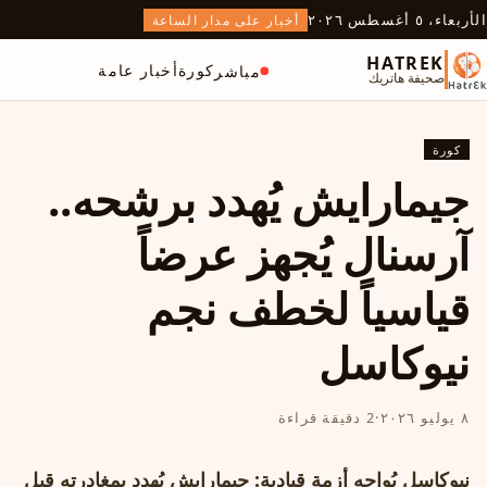
الأربعاء، ٥ أغسطس ٢٠٢٦
أخبار على مدار الساعة
HATREK
كورة
أخبار عامة
مباشر
صحيفة هاتريك
كورة
جيمارايش يُهدد برشحه..
آرسنال يُجهز عرضاً
قياسياً لخطف نجم
نيوكاسل
٨ يوليو ٢٠٢٦
·
2 دقيقة قراءة
نيوكاسل يُواجه أزمة قيادية: جيمارايش يُهدد بمغادرته قبل