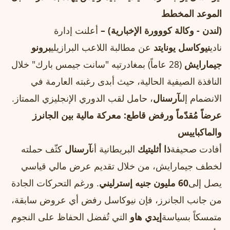
الموعد المخطط
(لندن - وكالة كووورة الإخبارية) –
أعلنت إدارة
نادي
نيوكاسل يونايتد
عن مطالبة اللاعب البرازيلي
برونو
جيمارايش
(28 عاماً) بمغادرتيه "سانت جيمس بارك" خلال
النافذة الصيفية الحالية، حيث أبدى رغبته العارمة في
الانضمام إلى
آرسنال
، حامل لقب الدوري الإنجليزي الممتاز.
عرضاً مُقدّماً ورفض قاطع: معركة مالية بين الجانرز
والماكباييس
أفادت صحيفة
ذا أثليتيك
البريطانية أن
آرسنال
كثّف حملته
لخطف جيمارايش، من خلال تقديم عرض مالي قياسي
يصل إلى
60 مليون جنيه إسترليني
. ورغم التحركات الجادة
من جانب الجانرز، فإن نيوكاسل رفض أي عروض سابقة،
متمسكاً بسياسة
إيدي هاو
التي تُفضل الحفاظ على النجوم