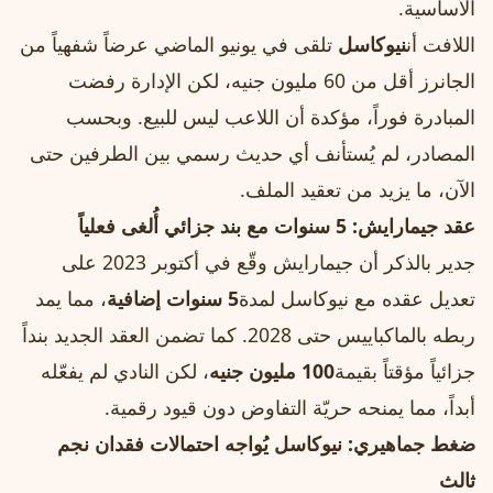
الأساسية.
اللافت أن
نيوكاسل
تلقى في يونيو الماضي عرضاً شفهياً من
الجانرز أقل من 60 مليون جنيه، لكن الإدارة رفضت
المبادرة فوراً، مؤكدة أن اللاعب ليس للبيع. وبحسب
المصادر، لم يُستأنف أي حديث رسمي بين الطرفين حتى
الآن، ما يزيد من تعقيد الملف.
عقد جيمارايش: 5 سنوات مع بند جزائي أُلغى فعلياً
جدير بالذكر أن جيمارايش وقّع في أكتوبر 2023 على
تعديل عقده مع نيوكاسل لمدة
5 سنوات إضافية
، مما يمد
ربطه بالماكباييس حتى 2028. كما تضمن العقد الجديد بنداً
جزائياً مؤقتاً بقيمة
100 مليون جنيه
، لكن النادي لم يفعّله
أبداً، مما يمنحه حريّة التفاوض دون قيود رقمية.
ضغط جماهيري: نيوكاسل يُواجه احتمالات فقدان نجم
ثالث