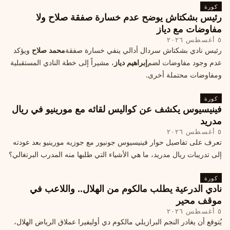
كورة
رئيس بشكتاش يوضح عدم خسارة صفقة صلاح ولا
مفاوضات مع دياز
٥ أغسطس ٢٠٢٦
رئيس نادي بشكتاش سردال أدالي ينفي خسارة صفقة
محمد صلاح
ويؤكد
عدم وجود مفاوضات لضم
إبراهيم دياز
، مشيراً إلى خطة النادي المستقبلية
ومفاوضات محتملة أخرى.
كورة
فينيسيوس يكشف عن كواليس لقائه مع مورينيو في ريال
مدريد
٥ أغسطس ٢٠٢٦
تعرف على تفاصيل حوار فينيسيوس جونيور مع جوزيه مورينيو بعد عودته
إلى تدريبات ريال مدريد، ما هي الأشياء التي طلبها منه المدرب البرتغالي؟
كورة
نادي الدرعية يطلب مالكوم من الهلال.. واللاعب في
موقف محير
٥ أغسطس ٢٠٢٦
يُتوقع أن يغادر النجم البرازيلي مالكوم دي أوليفيرا عملاق الرياض الهلال،