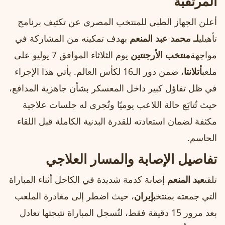
المرتقبة
أعلن الجهاز الطبي للمنتخب المصري عن تكثيف برنامج
تأهيلي
لـ محمد عبد المنعم
بهدف تمكينه من المشاركة في
مواجهة
منتخب الأرجنتين
يوم الثلاثاء الموافق 7 يوليو على
ملعب
أتلانتا
، ضمن دور الـ16 لكأس العالم. يأتي هذا الإجراء
في ظل تفاؤل كبير داخل المعسكر بشأن جاهزية المدافع،
حيث تُتابَع حالة اللاعب يوميًا وتُجرى له جلسات علاجية
مكثفة لضمان استعادته للقدرة البدنية الكاملة قبل اللقاء
الحاسم.
تفاصيل الإصابة والمسار العلاجي
تلقى
عبد المنعم
إصابة كدمة شديدة في الكاحل أثناء المباراة
التي جمعته بمنتخب
إيران
، حيث اضطر إلى مغادرة الملعب
بعد مرور 15 دقيقة فقط، لتُسجل المباراة نتيجتها تعادل