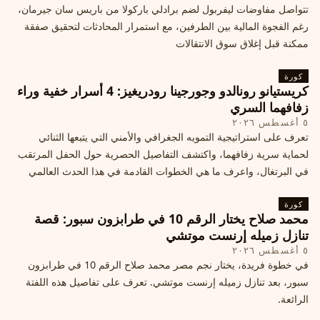
تتواصل مفاوضات ليفربول لضم برادلي باركولا من باريس سان جيرمان،
رغم الفجوة المالية بين الطرفين، مع استمرار المحادثات لتحقيق صفقة
ممكنة قبل إغلاق سوق الانتقالات
كورة
كريستيانو رونالدو وجورجينا رودريغيز: 4 أسرار خفية وراء
زفافهما السري
٥ أغسطس ٢٠٢٦
تعرف على استراتيجية التمويه الجغرافي والأمني التي يتبعها الثنائي
لحماية سرية زفافهما، واكتشف التفاصيل الحصرية حول الحفل المرتقب
في البرتغال، واعرف ما هي الخطوات القادمة في هذا الحدث العالمي
كورة
محمد صلاح يختار الرقم 10 في طرابزون سبور: قصة
تنازل زميله إرنست موتشي
٥ أغسطس ٢٠٢٦
في خطوة فريدة، يختار نجم مصر محمد صلاح الرقم 10 في طرابزون
سبور، بعد تنازل زميله إرنست موتشي. تعرف على تفاصيل هذه اللفتة
الرائعة.