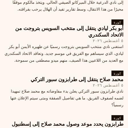
إلى نادي الدرعية خلال الميركاتو الصيفي الحالي. ويتخذ مالكوم موقفًا
محيرًا من هذا الانتقال، وسط تقارير تفيد أن الهلال يرحب بفراقته.
كورة
أبو بكر ليادي ينتقل إلى منتخب السويس بتروجت من
الاتحاد السكندري
٥ أغسطس ٢٠٢٦
استغنى نادي منتخب السويس بتروجت رسميًا عن ظهيره الأيمن أبو بكر
ليادي، الذي سيساهم مع الفريق في موسم جديد. وتعاقد الاتحاد السكندري
مع العديد من اللاعبين هذا الصيف، منهم ميدو مصطفى من سموحة.
كورة
محمد صلاح ينتقل إلى طرابزون سبور التركي
٥ أغسطس ٢٠٢٦
نادي طرابزون سبور التركي يعلن بدء مفاوضاته مع محمد صلاح تمهيدا
لضمه لصفوف الفريق، ما هي تفاصيل الصفقة ومتى سيتم الإعلان عنها
رسمياً؟
كورة
طرابزون يحدد موعد وصول محمد صلاح إلى إسطنبول