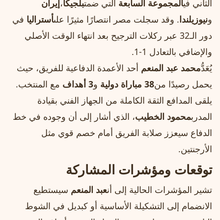
الثاني في
المجموعة السابعة
التي ضمت
بلجيكا
،
إيران
و
نيوزيلندا
. وقد سجلت مصر انتصارًا مثيرًا على
أستراليا
في
دور الـ32 عبر ركلات الترجيح بعد انتهاء الوقت الأصلي
والإضافي بالتعادل 1‑1.
يُعَدُّ
محمد عبد المنعم
أحد الأعمدة الدفاعية للفريق، حيث
يحمل رصيدًا من
38 مباراة دولية
و
3 أهداف
مع المنتخب.
يلقى المدافع الثقة الكاملة من الجهاز الفني بقيادة
المدرب
محمود الخطيب
، الذي أشار إلى أن وجوده في خط
الدفاع سيعزز صلابة الفريق أمام خصم قوي مثل
الأرجنتين.
توقعات ومؤشرات المشاركة
تشير المؤشرات الحالية إلى أن
عبد المنعم
سيستطيع
الانضمام إلى التشكيلة الأساسية أو كبديل في الشوط