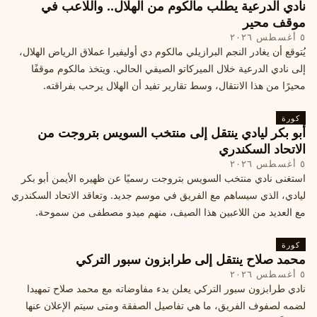
نادي الدرعية يطلب مالكوم من الهلال.. واللاعب في
موقف محير
٥ أغسطس ٢٠٢٦
يُتوقع أن يغادر النجم البرازيلي مالكوم دي أوليفيرا عملاق الرياض الهلال،
إلى نادي الدرعية خلال الميركاتو الصيفي الحالي. ويتخذ مالكوم موقفًا
محيرًا من هذا الانتقال، وسط تقارير تفيد أن الهلال يرحب بفراقته.
كورة
أبو بكر ليادي ينتقل إلى منتخب السويس بتروجت من
الاتحاد السكندري
٥ أغسطس ٢٠٢٦
استغنى نادي منتخب السويس بتروجت رسميًا عن ظهيره الأيمن أبو بكر
ليادي، الذي سيساهم مع الفريق في موسم جديد. وتعاقد الاتحاد السكندري
مع العديد من اللاعبين هذا الصيف، منهم ميدو مصطفى من سموحة.
كورة
محمد صلاح ينتقل إلى طرابزون سبور التركي
٥ أغسطس ٢٠٢٦
نادي طرابزون سبور التركي يعلن بدء مفاوضاته مع محمد صلاح تمهيدا
لضمه لصفوف الفريق، ما هي تفاصيل الصفقة ومتى سيتم الإعلان عنها