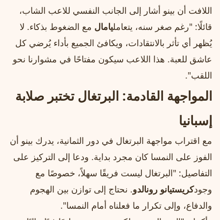
اللافت أن بينو أشار إلى الجانب النفسي للاعب الشاب،
قائلًا: "رغم صغر سنه، يتعامل
يامال
مع الضغوط بذكاء. لا
يُظهر أي تأثر بالانتقادات، ويكافئ الجميع بأداء يُرضي كل
عاشق للعبة. هذا اللاعب سيكون مفتاحًا في مشوارنا نحو
اللقب".
المواجهة القادمة: البرتغال تختبر صلابة
إسبانيا
مع اقتراب مواجهة البرتغال في دور الثمانية، يدرك بينو أن
الفوز على النمسا كان مجرد بداية. ودعا إلى التركيز على
التفاصيل: "البرتغال ليست فريقًا سهلاً، خصوصًا مع
وجود
كريستيانو رونالدو
. نحتاج إلى توازن بين الهجوم
والدفاع، وإلى تكرار ما فعلناه أمام النمسا".