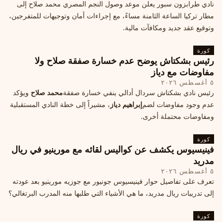
نادي طرابزون سبور يعلن موعد وصول النجم المصري محمد صلاح إلى
مطار تركيا الساعة الثامنة مساءً، مع إجراءات أمان وتوجيهات للمتفرجين،
وتوقيع عقد جديد ومكافآت مالية.
كورة
رئيس بشكتاش يوضح عدم خسارة صفقة صلاح ولا
مفاوضات مع دياز
٥ أغسطس ٢٠٢٦
رئيس نادي بشكتاش سردال أدالي ينفي خسارة صفقة
محمد صلاح
ويؤكد
عدم وجود مفاوضات لضم
إبراهيم دياز
، مشيراً إلى خطة النادي المستقبلية
ومفاوضات محتملة أخرى.
كورة
فينيسيوس يكشف عن كواليس لقائه مع مورينيو في ريال
مدريد
٥ أغسطس ٢٠٢٦
تعرف على تفاصيل حوار فينيسيوس جونيور مع جوزيه مورينيو بعد عودته
إلى تدريبات ريال مدريد، ما هي الأشياء التي طلبها منه المدرب البرتغالي؟
كورة