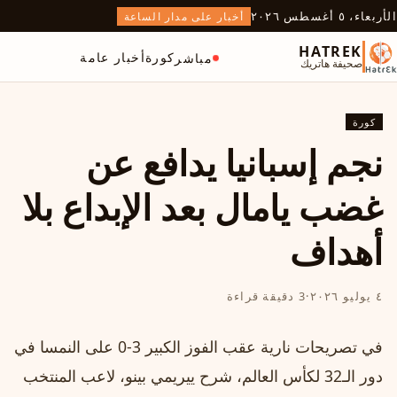
الأربعاء، ٥ أغسطس ٢٠٢٦
أخبار على مدار الساعة
HATREK
كورة
أخبار عامة
مباشر
صحيفة هاتريك
كورة
نجم إسبانيا يدافع عن
غضب يامال بعد الإبداع بلا
أهداف
٤ يوليو ٢٠٢٦
·
3 دقيقة قراءة
في تصريحات نارية عقب الفوز الكبير 3-0 على النمسا في
دور الـ32 لكأس العالم، شرح ييريمي بينو، لاعب المنتخب