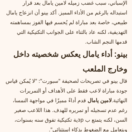
الإسباني، سبب غضب زميله لامين يامال بعد قرار
استبداله بالرغم من الأداء المميز. أكد بينو أن انزعاج يامال
طبيعي، خاصة بعد مباراة لم يُحسم فيها الفوز بمساهمته
التهديفية، لكنه عاد بالثناء على الجوانب التكتيكية التي
قدمها النجم الشاب.
بينو: أداء يامال يعكس شخصيته داخل
وخارج الملعب
قال بينو في تصريحات لصحيفة "سبورت": "لا يُمكن قياس
جودة مباراة لاعب فقط على الأهداف أو التمريرات
النهائية.
لامين يامال
قدم أداءً مميزًا في مواجهة النمسا،
رغم عدم تسجيله أو تمريره للهدف. هذا اللاعب صغير
السن، لكنه يتمتع ب зрية تكتيكية تفوق سنه بسنوات،
ويتعامل مع الضغوط بذكاء استثنائي".