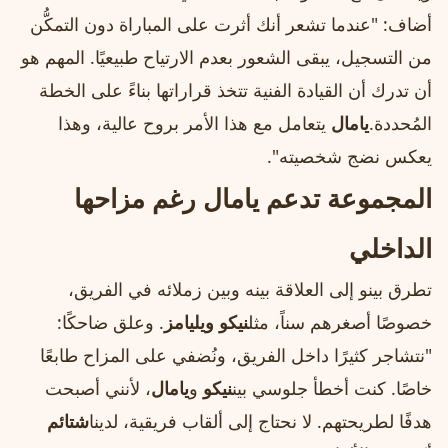
أضاف: "عندما تشعر أنك أثرت على المباراة دون التمكُّن
من التسجيل، يبقى الشعور بعدم الارتياح طبيعيًا. المهم هو
أن تدرك أن القيادة الفنية تتخذ قراراتها بناءً على الخطة
المُحددة.
يامال
يتعامل مع هذا الأمر بروح عالية، وهذا
يعكس نضج شخصيته".
المجموعة تدعم يامال رغم مزاحها
الداخلي
تطرق بينو إلى العلاقة بينه وبين زملائه في الفريق،
خصوصًا أصغرهم سناً، مثل
نيكو ويليامز
. وعلق ضاحكًا:
"نتشاجر كثيرًا داخل الفريق، ونُضفي على المزاح طابعًا
خاصًا. كنت أخطأ جلوسي بين
نيكو
و
يامال
، لأنني أصبحت
هدفًا لطريحتهم. لا نحتاج إلى ألقاب فريقية، لدينا
شتائم