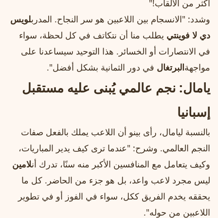
أكثر من الألقاب!"
وشدد: "الانسجام بين اللاعبين هو سر النجاح. المدرب
لويس
دي لا فوينتي
يطلب منا أن نتكاتف في كل لحظة، سواء
في الانتصارات أو الخسائر. هذا التوحيد سيساعدنا على
مواجهة
البرتغال
في دور الثمانية بشكل أفضل".
يامال: نجم عالمي يُبنى عليه مستقبل
إسبانيا
بالنسبة ليامال، رأى بينو أن اللاعب يملك بالفعل صفات
النجم العالمي. وشرح: "عندما ترى كيف يدير المباريات،
وكيف يتعامل مع المنافسين الأكبر منه سنًا، تدرك أن
لامين
ليس مجرد لاعب واعد، بل هو جزء من الحاضر. كل ما
يحققه يخدم الفريق ككل، سواء في الفوز أو في تطوير
اللاعبين من حوله".