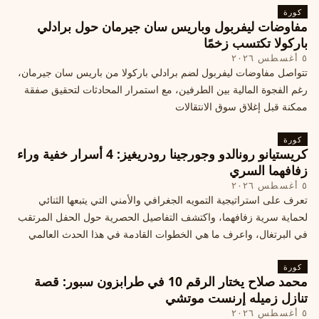
كورة
مفاوضات ليفربول وباريس سان جيرمان حول برادلي
باركولا تكتسب زخمًا
٥ أغسطس ٢٠٢٦
تتواصل مفاوضات ليفربول لضم برادلي باركولا من باريس سان جيرمان،
رغم الفجوة المالية بين الطرفين، مع استمرار المحادثات لتحقيق صفقة
ممكنة قبل إغلاق سوق الانتقالات
كورة
كريستيانو رونالدو وجورجينا رودريغيز: 4 أسرار خفية وراء
زفافهما السري
٥ أغسطس ٢٠٢٦
تعرف على استراتيجية التمويه الجغرافي والأمني التي يتبعها الثنائي
لحماية سرية زفافهما، واكتشف التفاصيل الحصرية حول الحفل المرتقب
في البرتغال، واعرف ما هي الخطوات القادمة في هذا الحدث العالمي
كورة
محمد صلاح يختار الرقم 10 في طرابزون سبور: قصة
تنازل زميله إرنست موتشي
٥ أغسطس ٢٠٢٦