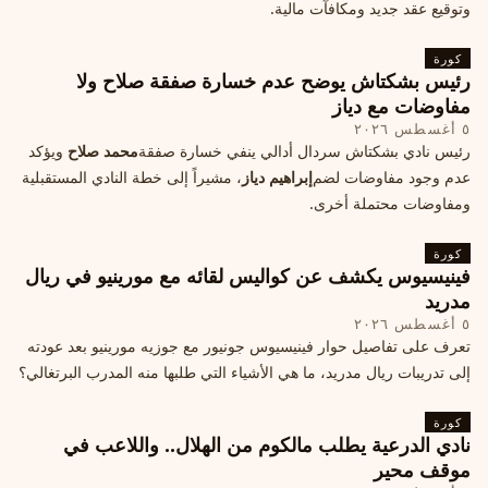
وتوقيع عقد جديد ومكافآت مالية.
كورة
رئيس بشكتاش يوضح عدم خسارة صفقة صلاح ولا
مفاوضات مع دياز
٥ أغسطس ٢٠٢٦
رئيس نادي بشكتاش سردال أدالي ينفي خسارة صفقة
محمد صلاح
ويؤكد
عدم وجود مفاوضات لضم
إبراهيم دياز
، مشيراً إلى خطة النادي المستقبلية
ومفاوضات محتملة أخرى.
كورة
فينيسيوس يكشف عن كواليس لقائه مع مورينيو في ريال
مدريد
٥ أغسطس ٢٠٢٦
تعرف على تفاصيل حوار فينيسيوس جونيور مع جوزيه مورينيو بعد عودته
إلى تدريبات ريال مدريد، ما هي الأشياء التي طلبها منه المدرب البرتغالي؟
كورة
نادي الدرعية يطلب مالكوم من الهلال.. واللاعب في
موقف محير