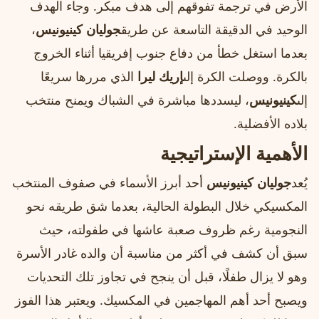
الأرض في ترجمة تفوقهم إلى هدف مبكر. وجاء الهدف
الوحيد في الدقيقة التاسعة عن طريق
جوليان كينيونيس
،
بعدما استغل خطأ من دفاع جنوب إفريقيا أثناء الخروج
بالكرة. ووصلت الكرة إلى
إريك ليرا
الذي مررها سريعًا
إلى
كينيونيس
، ليسددها مباشرة في الشباك ويمنح منتخب
بلاده الأفضلية.
الأهمية الإستراتيجية
يُعد
جوليان كينيونيس
أحد أبرز الأسماء في صفوف المنتخب
المكسيكي خلال البطولة الحالية، بعدما شق طريقه نحو
النجومية رغم ظروف صعبة عاشها في طفولته، حيث
سبق أن كشف في أكثر من مناسبة أن والده غادر الأسرة
وهو لا يزال طفلًا، قبل أن ينجح في تجاوز تلك التحديات
ويصبح أحد أهم المهاجمين في المكسيك. ويعتبر هذا الفوز