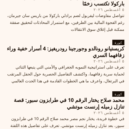
باركولا تكتسب زخمًا
٥ أغسطس ٢٠٢٦
تتواصل مفاوضات ليفربول لضم برادلي باركولا من باريس سان جيرمان،
رغم الفجوة المالية بين الطرفين، مع استمرار المحادثات لتحقيق صفقة
ممكنة قبل إغلاق سوق الانتقالات
كورة
كريستيانو رونالدو وجورجينا رودريغيز: 4 أسرار خفية وراء
زفافهما السري
٥ أغسطس ٢٠٢٦
تعرف على استراتيجية التمويه الجغرافي والأمني التي يتبعها الثنائي
لحماية سرية زفافهما، واكتشف التفاصيل الحصرية حول الحفل المرتقب
في البرتغال، واعرف ما هي الخطوات القادمة في هذا الحدث العالمي
كورة
محمد صلاح يختار الرقم 10 في طرابزون سبور: قصة
تنازل زميله إرنست موتشي
٥ أغسطس ٢٠٢٦
في خطوة فريدة، يختار نجم مصر محمد صلاح الرقم 10 في طرابزون
سبور، بعد تنازل زميله إرنست موتشي. تعرف على تفاصيل هذه اللفتة