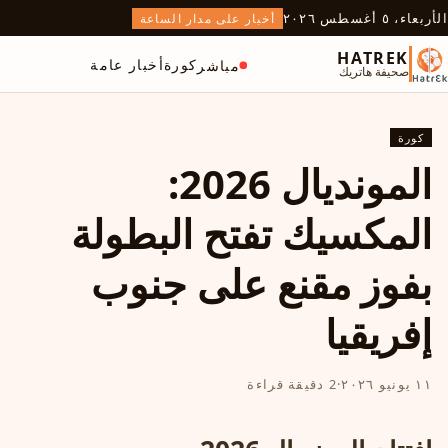
الأربعاء، ٥ أغسطس ٢٠٢٦
أخبار على مدار الساعة
HATREK
كورة
أخبار عامة
مباشر
صحيفة هاتريك
كورة
المونديال 2026:
المكسيك تفتح البطولة
بفوز مقنع على جنوب
إفريقيا
١١ يونيو ٢٠٢٦
·
2 دقيقة قراءة