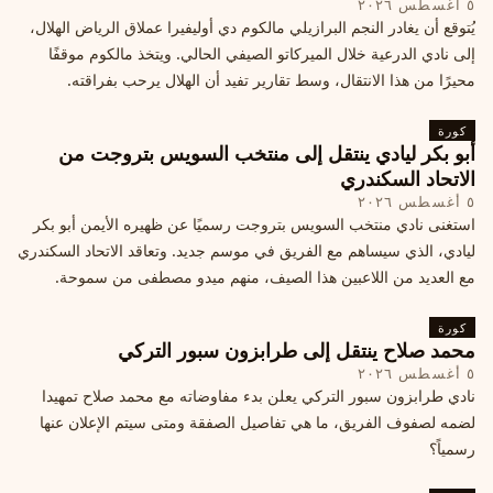
٥ أغسطس ٢٠٢٦
يُتوقع أن يغادر النجم البرازيلي مالكوم دي أوليفيرا عملاق الرياض الهلال،
إلى نادي الدرعية خلال الميركاتو الصيفي الحالي. ويتخذ مالكوم موقفًا
محيرًا من هذا الانتقال، وسط تقارير تفيد أن الهلال يرحب بفراقته.
كورة
أبو بكر ليادي ينتقل إلى منتخب السويس بتروجت من
الاتحاد السكندري
٥ أغسطس ٢٠٢٦
استغنى نادي منتخب السويس بتروجت رسميًا عن ظهيره الأيمن أبو بكر
ليادي، الذي سيساهم مع الفريق في موسم جديد. وتعاقد الاتحاد السكندري
مع العديد من اللاعبين هذا الصيف، منهم ميدو مصطفى من سموحة.
كورة
محمد صلاح ينتقل إلى طرابزون سبور التركي
٥ أغسطس ٢٠٢٦
نادي طرابزون سبور التركي يعلن بدء مفاوضاته مع محمد صلاح تمهيدا
لضمه لصفوف الفريق، ما هي تفاصيل الصفقة ومتى سيتم الإعلان عنها
رسمياً؟