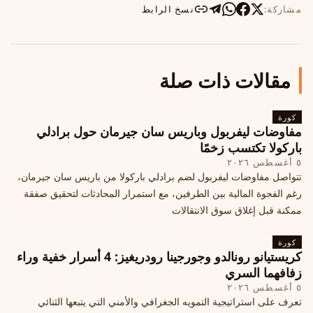
مشاركة:
نسخ الرابط
مقالات ذات صلة
كورة
مفاوضات ليفربول وباريس سان جيرمان حول برادلي
باركولا تكتسب زخمًا
٥ أغسطس ٢٠٢٦
تتواصل مفاوضات ليفربول لضم برادلي باركولا من باريس سان جيرمان،
رغم الفجوة المالية بين الطرفين، مع استمرار المحادثات لتحقيق صفقة
ممكنة قبل إغلاق سوق الانتقالات
كورة
كريستيانو رونالدو وجورجينا رودريغيز: 4 أسرار خفية وراء
زفافهما السري
٥ أغسطس ٢٠٢٦
تعرف على استراتيجية التمويه الجغرافي والأمني التي يتبعها الثنائي